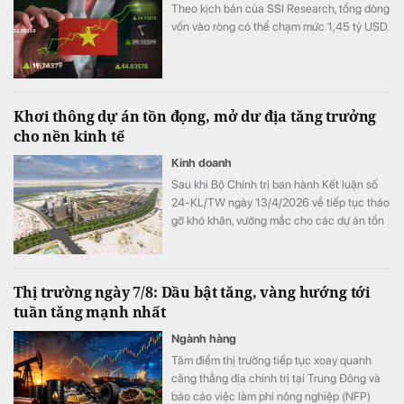
Theo kịch bản của SSI Research, tổng dòng
vốn vào ròng có thể chạm mức 1,45 tỷ USD.
Khơi thông dự án tồn đọng, mở dư địa tăng trưởng
cho nền kinh tế
Kinh doanh
Sau khi Bộ Chính trị ban hành Kết luận số
24-KL/TW ngày 13/4/2026 về tiếp tục tháo
gỡ khó khăn, vướng mắc cho các dự án tồn
đọng kéo dài, nhiều địa phương trên cả
nước đã khẩn trương rà soát, phân loại và
xây dựng lộ trình xử lý các dự án chậm triển
Thị trường ngày 7/8: Dầu bật tăng, vàng hướng tới
khai.
tuần tăng mạnh nhất
Ngành hàng
Tâm điểm thị trường tiếp tục xoay quanh
căng thẳng địa chính trị tại Trung Đông và
báo cáo việc làm phi nông nghiệp (NFP)