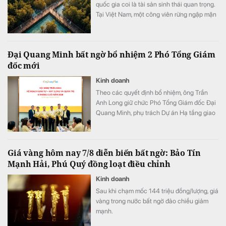
quốc gia coi là tài sản sinh thái quan trọng.
Tại Việt Nam, một công viên rừng ngập mặn
quy mô khoảng 800 ha đang được quy
hoạch trong đại đô thị Hạ Long Xanh,
Quảng Ninh.
Đại Quang Minh bất ngờ bổ nhiệm 2 Phó Tổng Giám
đốc mới
Kinh doanh
Theo các quyết định bổ nhiệm, ông Trần
Anh Long giữ chức Phó Tổng Giám đốc Đại
Quang Minh, phụ trách Dự án Hạ tầng giao
thông; ông Nguyễn Phi Hùng giữ chức Phó
Tổng Giám đốc Đại Quang Minh, phụ trách
Thi công xây dựng Bất động sản & Khu đô
Giá vàng hôm nay 7/8 diễn biến bất ngờ: Bảo Tín
thị - Khu công nghiệp.
Mạnh Hải, Phú Quý đồng loạt điều chỉnh
Kinh doanh
Sau khi chạm mốc 144 triệu đồng/lượng, giá
vàng trong nước bất ngờ đảo chiều giảm
mạnh.