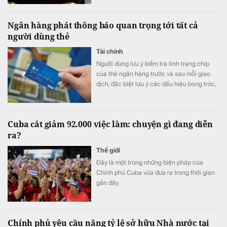
Ngân hàng phát thông báo quan trọng tới tất cả
người dùng thẻ
Tài chính
Người dùng lưu ý kiểm tra tình trạng chip
của thẻ ngân hàng trước và sau mỗi giao
dịch, đặc biệt lưu ý các dấu hiệu bong tróc,
nứt, lệch vị trí hoặc bất thường.
Cuba cắt giảm 92.000 việc làm: chuyện gì đang diễn
ra?
Thế giới
Đây là một trong những biện pháp của
Chính phủ Cuba vừa đưa ra trong thời gian
gần đây.
Chính phủ yêu cầu nâng tỷ lệ sở hữu Nhà nước tại