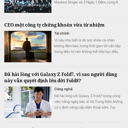
Masked Singer và 2 Ngày 1 Đêm, cùng 6
concert đều được lên lịch phát sóng từ nửa
cuối năm.
CEO một công ty chứng khoán vừa từ nhiệm
Tài chính
Vị này cho biết lý do sức khỏe cá nhân
không đảm bảo, trong thời gian tới cần tập
trung điều trị nên không thể tiếp tục điều
hành.
Đã hài lòng với Galaxy Z Fold7, vì sao người dùng
này vẫn quyết định lên đời Fold8?
Công nghệ
Đã hài lòng với Galaxy Z Fold7 trong công
việc hằng ngày, bác sĩ Vũ Trung Kiên không
có ý định nâng cấp điện thoại sớm. Tuy
nhiên, Galaxy Z Fold8 vẫn khiến anh quyết
định đặt cọc sớm sau khi ra mắt nhờ những
thay đổi đánh trúng nhu cầu sử dụng thực