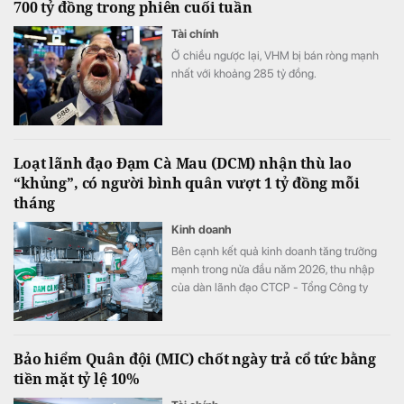
700 tỷ đồng trong phiên cuối tuần
Tài chính
Ở chiều ngược lại, VHM bị bán ròng mạnh
nhất với khoảng 285 tỷ đồng.
Loạt lãnh đạo Đạm Cà Mau (DCM) nhận thù lao
“khủng”, có người bình quân vượt 1 tỷ đồng mỗi
tháng
Kinh doanh
Bên cạnh kết quả kinh doanh tăng trưởng
mạnh trong nửa đầu năm 2026, thu nhập
của dàn lãnh đạo CTCP - Tổng Công ty
Phân bón Dầu khí Cà Mau (Đạm Cà Mau,
HoSE: DCM) cũng tăng vọt so với cùng kỳ
năm trước. Có lãnh đạo nhận thù lao hơn 4
Bảo hiểm Quân đội (MIC) chốt ngày trả cổ tức bằng
tỷ đồng chỉ sau 6 tháng, đặc biệt có trường
tiền mặt tỷ lệ 10%
hợp bình quân vượt 1 tỷ đồng mỗi tháng.