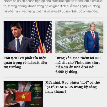
Nhóm cổ phiếu doanh nghiệp nhà nước bất ngờ trở thành tâm điểm của
thị trường chứng khoán trong phiên giao dịch cuối tuần (7/8) khi dòng
tiền đổ mạnh vào hàng loạt mã vốn hóa lớn, giúp nhiều cổ phiếu đồng
loạt tăng kịch trần và đưa VN-Index đảo chiều tăng điểm sau khi mở cửa
trong sắc đỏ.
Chủ tịch Fed phát tín hiệu
Hưng Yên giao thêm 68.000
quan trọng về lãi suất đến
m2 đất cho Vinhomes thực
thị trường
hiện dự án nhà ở xã hội
6.000 tỷ đồng
Mới nhất: 9 cổ phiếu "hot" có thể
lọt rổ FTSE GEIS trong kỳ nâng
hạng tháng 9