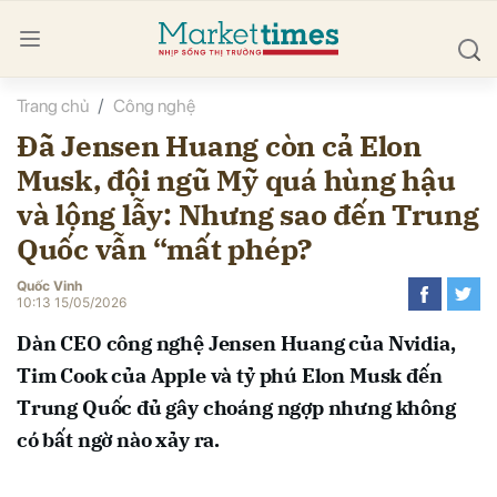
Trang chủ
Công nghệ
bình luận
Đã Jensen Huang còn cả Elon
Musk, đội ngũ Mỹ quá hùng hậu
và lộng lẫy: Nhưng sao đến Trung
Quốc vẫn “mất phép?
Quốc Vinh
10:13 15/05/2026
Hủy
G
Dàn CEO công nghệ Jensen Huang của Nvidia,
Tim Cook của Apple và tỷ phú Elon Musk đến
Trung Quốc đủ gây choáng ngợp nhưng không
có bất ngờ nào xảy ra.