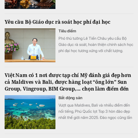
của Mỹ. Giá dầu tăng trở lại do lo ngại về eo
biển Hormuz, kéo theo nhiều mặt hàng
nguyên liệu khác phục hồi. Trong khi đó,
Yêu cầu Bộ Giáo dục rà soát học phí đại học
vàng tiếp tục đi lên và hướng tới tuần tăng
mạnh nhất kể từ tháng 1.
Tiêu điểm
Phó thủ tướng Lê Tiến Châu yêu cầu Bộ
Giáo dục rà soát, hoàn thiện chính sách học
phí đại học tương xứng với chất lượng.
Việt Nam có 1 nơi được tạp chí Mỹ đánh giá đẹp hơn
cả Maldives và Bali, được hàng loạt “ông lớn” Sun
Group, Vingroup, BIM Group,... chọn làm điểm đến
Bất động sản
Vượt qua Maldives, Bali và nhiều điểm đến
nổi tiếng, Phú Quốc lọt Top 3 hòn đảo đẹp
nhất thế giới năm 2025. Đảo ngọc cũng lần
thứ 4 liên tiếp được World Travel Awards
trao danh hiệu “Điểm đến biển đảo thiên
nhiên hàng đầu thế giới 2025”.