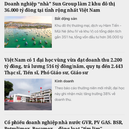
Doanh nghiệp “nhà” Sun Group làm 2 khu đô thị
36.000 tỷ đồng tại tỉnh rộng nhất Việt Nam
Bất động sản
Khu đô thị thương mại, dịch vụ Hàm Tiến -
Mũi Né (khu IV và khu V) có tổng diện tích
gần 351 ha, tổng vốn đầu tư hơn 36.000 tỷ
đồng.
Việt Nam có 1 đại học vùng vừa đạt doanh thu 2.200
tỷ đồng, trả lương 516 tỷ đồng/năm, quy tụ đến 2.443
Thạc sĩ, Tiến sĩ, Phó Giáo sư, Giáo sư
Kinh doanh
Theo báo cáo thường niên mới nhất, đại học
này ghi nhận mức tăng trưởng 38% về
doanh thu.
Cổ phiếu doanh nghiệp nhà nước GVR, PV GAS. BSR,
Petrolimex, Becamex... đồng loạt "tím lịm"