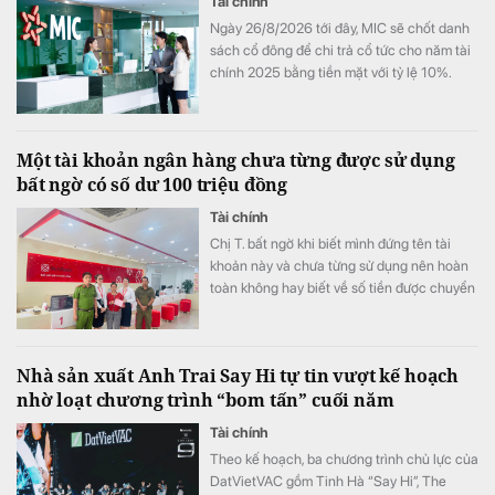
Tài chính
Ngày 26/8/2026 tới đây, MIC sẽ chốt danh
sách cổ đông để chi trả cổ tức cho năm tài
chính 2025 bằng tiền mặt với tỷ lệ 10%.
Một tài khoản ngân hàng chưa từng được sử dụng
bất ngờ có số dư 100 triệu đồng
Tài chính
Chị T. bất ngờ khi biết mình đứng tên tài
khoản này và chưa từng sử dụng nên hoàn
toàn không hay biết về số tiền được chuyển
khoản vào.
Nhà sản xuất Anh Trai Say Hi tự tin vượt kế hoạch
nhờ loạt chương trình “bom tấn” cuối năm
Tài chính
Theo kế hoạch, ba chương trình chủ lực của
DatVietVAC gồm Tinh Hà “Say Hi”, The