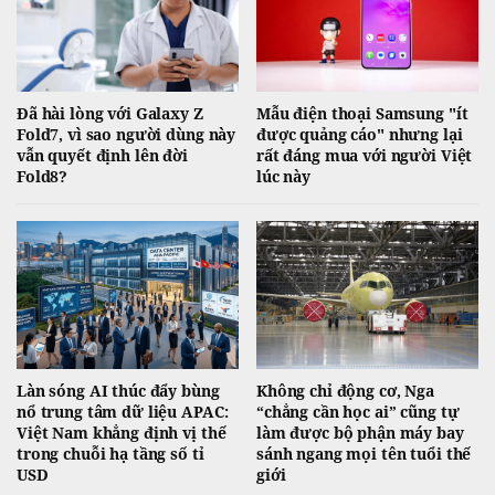
Đã hài lòng với Galaxy Z
Mẫu điện thoại Samsung "ít
Fold7, vì sao người dùng này
được quảng cáo" nhưng lại
vẫn quyết định lên đời
rất đáng mua với người Việt
Fold8?
lúc này
Làn sóng AI thúc đẩy bùng
Không chỉ động cơ, Nga
nổ trung tâm dữ liệu APAC:
“chẳng cần học ai” cũng tự
Việt Nam khẳng định vị thế
làm được bộ phận máy bay
trong chuỗi hạ tầng số tỉ
sánh ngang mọi tên tuổi thế
USD
giới