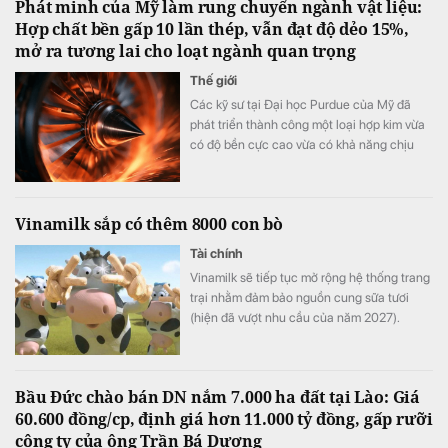
Phát minh của Mỹ làm rung chuyển ngành vật liệu:
tế.
Hợp chất bền gấp 10 lần thép, vẫn đạt độ dẻo 15%,
mở ra tương lai cho loạt ngành quan trọng
Thế giới
Các kỹ sư tại Đại học Purdue của Mỹ đã
phát triển thành công một loại hợp kim vừa
có độ bền cực cao vừa có khả năng chịu
biến dạng tốt.
Vinamilk sắp có thêm 8000 con bò
Tài chính
Vinamilk sẽ tiếp tục mở rộng hệ thống trang
trại nhằm đảm bảo nguồn cung sữa tươi
(hiện đã vượt nhu cầu của năm 2027).
Bầu Đức chào bán DN nắm 7.000 ha đất tại Lào: Giá
60.600 đồng/cp, định giá hơn 11.000 tỷ đồng, gấp rưỡi
công ty của ông Trần Bá Dương