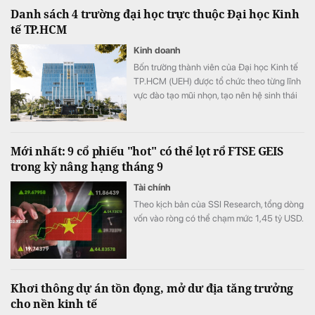
Danh sách 4 trường đại học trực thuộc Đại học Kinh
tế TP.HCM
Kinh doanh
Bốn trường thành viên của Đại học Kinh tế
TP.HCM (UEH) được tổ chức theo từng lĩnh
vực đào tạo mũi nhọn, tạo nên hệ sinh thái
giáo dục đa ngành của nhà trường.
Mới nhất: 9 cổ phiếu "hot" có thể lọt rổ FTSE GEIS
trong kỳ nâng hạng tháng 9
Tài chính
Theo kịch bản của SSI Research, tổng dòng
vốn vào ròng có thể chạm mức 1,45 tỷ USD.
Khơi thông dự án tồn đọng, mở dư địa tăng trưởng
cho nền kinh tế