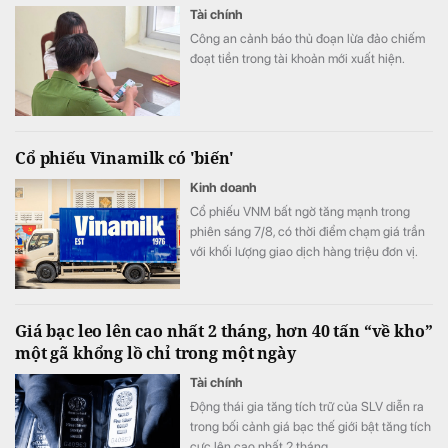
Tài chính
Công an cảnh báo thủ đoạn lừa đảo chiếm
đoạt tiền trong tài khoản mới xuất hiện.
Cổ phiếu Vinamilk có 'biến'
Kinh doanh
Cổ phiếu VNM bất ngờ tăng mạnh trong
phiên sáng 7/8, có thời điểm chạm giá trần
với khối lượng giao dịch hàng triệu đơn vị.
Diễn biến đáng chú ý xuất hiện trong bối
cảnh kết quả kinh doanh của Vinamilk ghi
nhận sự cải thiện tích cực.
Giá bạc leo lên cao nhất 2 tháng, hơn 40 tấn “về kho”
một gã khổng lồ chỉ trong một ngày
Tài chính
Động thái gia tăng tích trữ của SLV diễn ra
trong bối cảnh giá bạc thế giới bật tăng tích
cực lên cao nhất 2 tháng.