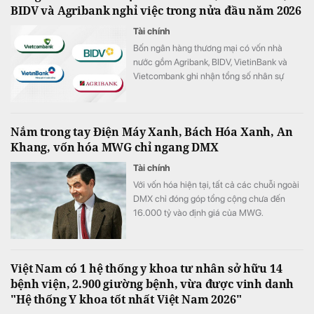
BIDV và Agribank nghỉ việc trong nửa đầu năm 2026
Tài chính
Bốn ngân hàng thương mại có vốn nhà
nước gồm Agribank, BIDV, VietinBank và
Vietcombank ghi nhận tổng số nhân sự
giảm hơn 1.100 người trong 6 tháng đầu
năm 2026.
Nắm trong tay Điện Máy Xanh, Bách Hóa Xanh, An
Khang, vốn hóa MWG chỉ ngang DMX
Tài chính
Với vốn hóa hiện tại, tất cả các chuỗi ngoài
DMX chỉ đóng góp tổng cộng chưa đến
16.000 tỷ vào định giá của MWG.
Việt Nam có 1 hệ thống y khoa tư nhân sở hữu 14
bệnh viện, 2.900 giường bệnh, vừa được vinh danh
"Hệ thống Y khoa tốt nhất Việt Nam 2026"