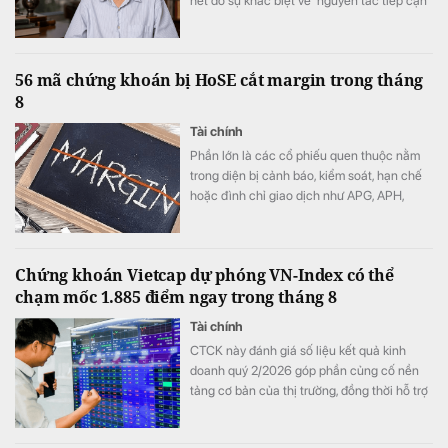
hết do sự khác biệt về nguyên tắc tiếp cận
tài nguyên đất đai, từ đó dẫn tới sự khác
nhau căn bản về cơ cấu tiền lương”.
56 mã chứng khoán bị HoSE cắt margin trong tháng
8
Tài chính
Phần lớn là các cổ phiếu quen thuộc nằm
trong diện bị cảnh báo, kiểm soát, hạn chế
hoặc đình chỉ giao dịch như APG, APH,
DQC, DGC, HVN, LDG, OGC, NVT, PTL,
TDH, TLH, TMT, VCA,…
Chứng khoán Vietcap dự phóng VN-Index có thể
chạm mốc 1.885 điểm ngay trong tháng 8
Tài chính
CTCK này đánh giá số liệu kết quả kinh
doanh quý 2/2026 góp phần củng cố nền
tảng cơ bản của thị trường, đồng thời hỗ trợ
mức định giá P/E hấp dẫn của VN-Index.