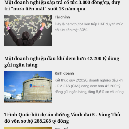
Một doanh nghiệp sắp trả cổ tức 3.000 đồng/cp, duy
trì “mưa tiền mặt” suốt 15 năm qua
Tài chính
Đây là năm thứ ba liên tiếp HAT duy trì mức
cổ tức tiền mặt 30%.
Một doanh nghiệp dầu khí đem hơn 42.200 tỷ đồng
gửi ngân hàng
Kinh doanh
Kết thúc quý 2/2026, doanh nghiệp dầu khí
- PV GAS (GAS) đang đem hơn 42.200 tỷ
đồng gửi ngân hàng, tăng 8,6% so với cùng
kỳ song doanh thu từ hoạt động tài chính lại
bất ngờ sụt giảm.
Trình Quốc hội dự án đường Vành đai 5 - Vùng Thủ
đô vốn sơ bộ 288.268 tỷ đồng