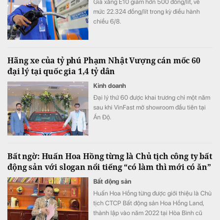
Giá xăng E10 giảm hơn 500 đồng/lít, về
mức 22.324 đồng/lít trong kỳ điều hành
chiều 6/8.
Hãng xe của tỷ phú Phạm Nhật Vượng cán mốc 60
đại lý tại quốc gia 1,4 tỷ dân
Kinh doanh
Đại lý thứ 60 được khai trương chỉ một năm
sau khi VinFast mở showroom đầu tiên tại
Ấn Độ.
Bất ngờ: Huấn Hoa Hồng từng là Chủ tịch công ty bất
động sản với slogan nổi tiếng “có làm thì mới có ăn”
Bất động sản
Huấn Hoa Hồng từng được giới thiệu là Chủ
tịch CTCP Bất động sản Hoa Hồng Land,
thành lập vào năm 2022 tại Hòa Bình cũ