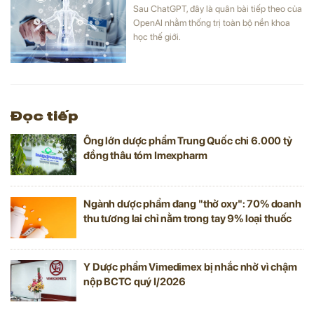
Sau ChatGPT, đây là quân bài tiếp theo của
OpenAI nhằm thống trị toàn bộ nền khoa
học thế giới.
Đọc tiếp
Ông lớn dược phẩm Trung Quốc chi 6.000 tỷ
đồng thâu tóm Imexpharm
Ngành dược phẩm đang "thở oxy": 70% doanh
thu tương lai chỉ nằm trong tay 9% loại thuốc
Y Dược phẩm Vimedimex bị nhắc nhở vì chậm
nộp BCTC quý I/2026