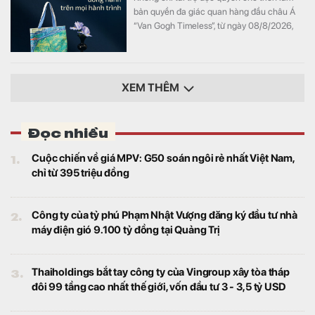
bản quyền đa giác quan hàng đầu châu Á
“Van Gogh Timeless”, từ ngày 08/8/2026,
ABBank mang đến cho khách hàng chương
trình ưu đãi "Giao dịch dễ dàng, nhận quà
kiệt tác". Hàng loạt đặc quyền như vé tham
dự triển lãm và bộ quà tặng phiên bản giới
XEM THÊM
hạn phát triển từ tác phẩm bản quyền Van
Gogh đang chờ đón khách hàng có giao
dịch tại ABBank.
Đọc nhiều
1.
Cuộc chiến về giá MPV: G50 soán ngôi rẻ nhất Việt Nam,
chỉ từ 395 triệu đồng
2.
Công ty của tỷ phú Phạm Nhật Vượng đăng ký đầu tư nhà
máy điện gió 9.100 tỷ đồng tại Quảng Trị
3.
Thaiholdings bắt tay công ty của Vingroup xây tòa tháp
đôi 99 tầng cao nhất thế giới, vốn đầu tư 3 - 3,5 tỷ USD