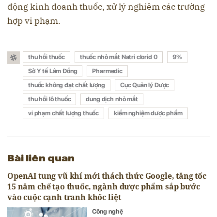
động kinh doanh thuốc, xử lý nghiêm các trường
hợp vi phạm.
thu hồi thuốc
thuốc nhỏ mắt Natri clorid 0
9%
Sở Y tế Lâm Đồng
Pharmedic
thuốc không đạt chất lượng
Cục Quản lý Dược
thu hồi lô thuốc
dung dịch nhỏ mắt
vi phạm chất lượng thuốc
kiểm nghiệm dược phẩm
Bài liên quan
OpenAI tung vũ khí mới thách thức Google, tăng tốc
15 năm chế tạo thuốc, ngành dược phẩm sắp bước
vào cuộc cạnh tranh khốc liệt
Công nghệ