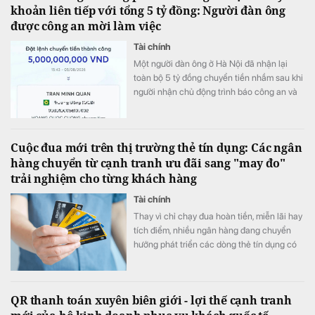
khoản liên tiếp với tổng 5 tỷ đồng: Người đàn ông
được công an mời làm việc
Tài chính
Một người đàn ông ở Hà Nội đã nhận lại
toàn bộ 5 tỷ đồng chuyển tiền nhầm sau khi
người nhận chủ động trình báo công an và
phối hợp hoàn trả ngay trong ngày.
Cuộc đua mới trên thị trường thẻ tín dụng: Các ngân
hàng chuyển từ cạnh tranh ưu đãi sang "may đo"
trải nghiệm cho từng khách hàng
Tài chính
Thay vì chỉ chạy đua hoàn tiền, miễn lãi hay
tích điểm, nhiều ngân hàng đang chuyển
hướng phát triển các dòng thẻ tín dụng có
khả năng cá nhân hóa, cho phép khách
hàng chủ động lựa chọn quyền lợi phù hợp
với nhu cầu chi tiêu. Xu hướng "may đo" trải
QR thanh toán xuyên biên giới - lợi thế cạnh tranh
nghiệm được kỳ vọng sẽ trở thành lợi thế
cạnh tranh mới của thị trường thẻ trong giai