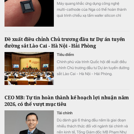
Máy quang khắc ứng dụng công nghệ
multi-cathode của Nga có thể hoàn thành
quá trình chiếu xạ tấm wafer silicon chỉ
trong khoảng 5 đến 7 phút, thay vì mất 2
tuần như trước đây, tương đương tốc độ xử
lý nhanh hơn tới 3.000 lần.
Đề xuất điều chỉnh Chủ trương đầu tư Dự án tuyến
đường sắt Lào Cai - Hà Nội - Hải Phòng
Tiêu điểm
Chính phủ vừa trình Quốc hội đề xuất điều
chỉnh Chủ trương đầu tư Dự án tuyến đường
sắt Lào Cai - Hà Nội - Hải Phòng.
CEO MB: Tự tin hoàn thành kế hoạch lợi nhuận năm
2026, có thể vượt mục tiêu
Tài chính
Dù đánh giá 6 tháng đầu năm là giai đoạn
nhiều thách thức đối với ngành tài chính và
nền kinh tế, Tổng Giám đốc MB Phạm Như