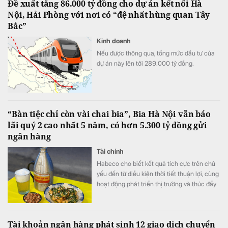
Đề xuất tăng 86.000 tỷ đồng cho dự án kết nối Hà
1,74 triệu tỷ đồng.
Nội, Hải Phòng với nơi có “đệ nhất hùng quan Tây
Bắc”
Kinh doanh
Nếu được thông qua, tổng mức đầu tư của
dự án này lên tới 289.000 tỷ đồng.
“Bàn tiệc chỉ còn vài chai bia”, Bia Hà Nội vẫn báo
lãi quý 2 cao nhất 5 năm, có hơn 5.300 tỷ đồng gửi
ngân hàng
Tài chính
Habeco cho biết kết quả tích cực trên chủ
yếu đến từ điều kiện thời tiết thuận lợi, cùng
hoạt động phát triển thị trường và thúc đẩy
bán hàng.
Tài khoản ngân hàng phát sinh 12 giao dịch chuyển