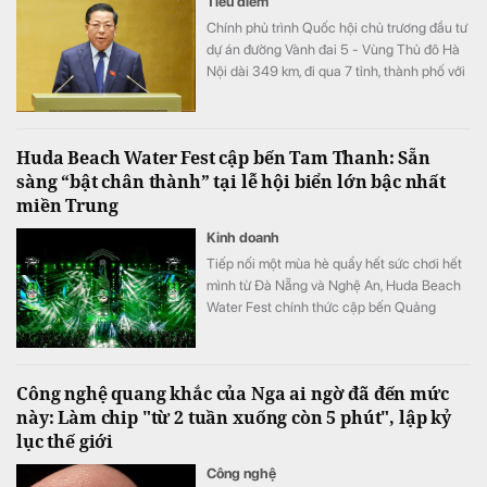
Tiêu điểm
Chính phủ trình Quốc hội chủ trương đầu tư
dự án đường Vành đai 5 - Vùng Thủ đô Hà
Nội dài 349 km, đi qua 7 tỉnh, thành phố với
tổng vốn sơ bộ 288.268 tỷ đồng. Dự án
hướng tới mục tiêu kết nối đồng bộ hạ tầng,
mở rộng không gian phát triển cho toàn
Huda Beach Water Fest cập bến Tam Thanh: Sẵn
vùng.
sàng “bật chân thành” tại lễ hội biển lớn bậc nhất
miền Trung
Kinh doanh
Tiếp nối một mùa hè quẩy hết sức chơi hết
mình từ Đà Nẵng và Nghệ An, Huda Beach
Water Fest chính thức cập bến Quảng
trường biển Tam Thanh ngày 8 - 9/8.
Công nghệ quang khắc của Nga ai ngờ đã đến mức
này: Làm chip "từ 2 tuần xuống còn 5 phút", lập kỷ
lục thế giới
Công nghệ