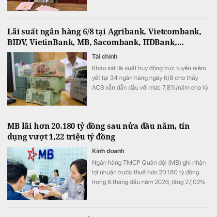
(nay là tỉnh Phú Thọ).
Lãi suất ngân hàng 6/8 tại Agribank, Vietcombank,
BIDV, VietinBank, MB, Sacombank, HDBank,...
Tài chính
Khảo sát lãi suất huy động trực tuyến niêm
yết tại 34 ngân hàng ngày 6/8 cho thấy
ACB vẫn dẫn đầu với mức 7,8%/năm cho kỳ
hạn 12 tháng, trong khi LPBank duy trì mức
7,3%/năm và toàn thị trường hiện có 8 ngân
hàng niêm yết lãi suất từ 7%/năm trở lên.
MB lãi hơn 20.180 tỷ đồng sau nửa đầu năm, tín
dụng vượt 1,22 triệu tỷ đồng
Kinh doanh
Ngân hàng TMCP Quân đội (MB) ghi nhận
lợi nhuận trước thuế hơn 20.180 tỷ đồng
trong 6 tháng đầu năm 2026, tăng 27,02%
so với cùng kỳ. Cùng với tăng trưởng lợi
nhuận, quy mô tín dụng vượt 1,22 triệu tỷ
đồng, trong khi tổng tài sản tiến sát mốc