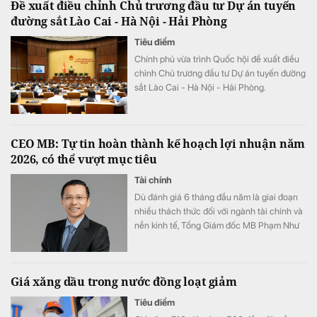
Đề xuất điều chỉnh Chủ trương đầu tư Dự án tuyến
đường sắt Lào Cai - Hà Nội - Hải Phòng
Tiêu điểm
Chính phủ vừa trình Quốc hội đề xuất điều
chỉnh Chủ trương đầu tư Dự án tuyến đường
sắt Lào Cai - Hà Nội - Hải Phòng.
CEO MB: Tự tin hoàn thành kế hoạch lợi nhuận năm
2026, có thể vượt mục tiêu
Tài chính
Dù đánh giá 6 tháng đầu năm là giai đoạn
nhiều thách thức đối với ngành tài chính và
nền kinh tế, Tổng Giám đốc MB Phạm Như
Ánh cho biết ngân hàng vẫn tự tin hoàn
thành kế hoạch lợi nhuận năm 2026, thậm
chí có thể đạt kết quả cao hơn mục tiêu đề
Giá xăng dầu trong nước đồng loạt giảm
ra.
Tiêu điểm