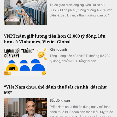
Trước giao dịch, ông Nguyễn Du sở hữu
335.500 cổ phiếu, tương đương 4,73% vốn
điều lệ. Sau khi mua thành công toàn bộ 1
triệu cổ phiếu đã đăng ký, lượng cổ phiếu
nắm giữ của ông tăng lên 1.335.500 đơn vị,
tương ứng 18,81% vốn.
VNPT nắm giữ lượng tiền hơn 62.000 tỷ đồng, lớn
hơn cả Vinhomes, Viettel Global
Kinh doanh
Tổng lượng tiền của VNPT khoảng 62.224
tỷ đồng, chiếm 53% tổng tài sản.
“Việt Nam chưa thể đánh thuế tất cả nhà, đất như
Mỹ”
Bất động sản
“Việt Nam chưa thể áp dụng ngay mô hình
đánh thuế BĐS toàn dân theo kiểu Mỹ, trước