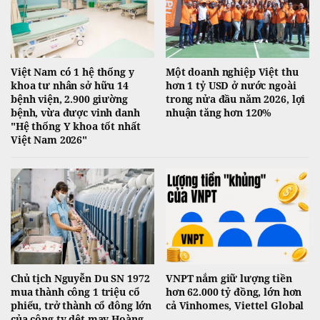
Việt Nam có 1 hệ thống y
Một doanh nghiệp Việt thu
khoa tư nhân sở hữu 14
hơn 1 tỷ USD ở nước ngoài
bệnh viện, 2.900 giường
trong nửa đầu năm 2026, lợi
bệnh, vừa được vinh danh
nhuận tăng hơn 120%
"Hệ thống Y khoa tốt nhất
Việt Nam 2026"
Chủ tịch Nguyễn Du SN 1972
VNPT nắm giữ lượng tiền
mua thành công 1 triệu cổ
hơn 62.000 tỷ đồng, lớn hơn
phiếu, trở thành cổ đông lớn
cả Vinhomes, Viettel Global
của công ty dệt may Hoàng