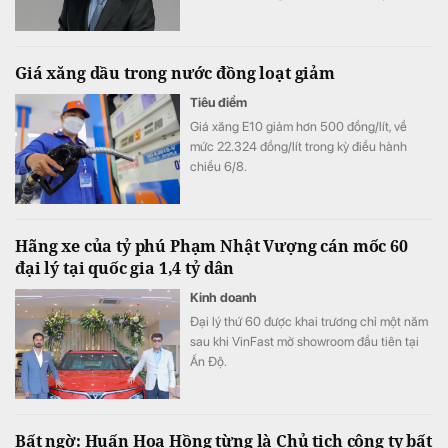
Ánh cho biết ngân hàng vẫn tự tin hoàn
thành kế hoạch lợi nhuận năm 2026, thậm
chí có thể đạt kết quả cao hơn mục tiêu đề
Giá xăng dầu trong nước đồng loạt giảm
ra.
Tiêu điểm
Giá xăng E10 giảm hơn 500 đồng/lít, về
mức 22.324 đồng/lít trong kỳ điều hành
chiều 6/8.
Hãng xe của tỷ phú Phạm Nhật Vượng cán mốc 60
đại lý tại quốc gia 1,4 tỷ dân
Kinh doanh
Đại lý thứ 60 được khai trương chỉ một năm
sau khi VinFast mở showroom đầu tiên tại
Ấn Độ.
Bất ngờ: Huấn Hoa Hồng từng là Chủ tịch công ty bất