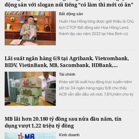
động sản với slogan nổi tiếng “có làm thì mới có ăn”
Bất động sản
Huấn Hoa Hồng từng được giới thiệu là Chủ
tịch CTCP Bất động sản Hoa Hồng Land,
thành lập vào năm 2022 tại Hòa Bình cũ
(nay là tỉnh Phú Thọ).
Lãi suất ngân hàng 6/8 tại Agribank, Vietcombank,
BIDV, VietinBank, MB, Sacombank, HDBank,...
Tài chính
Khảo sát lãi suất huy động trực tuyến niêm
yết tại 34 ngân hàng ngày 6/8 cho thấy
ACB vẫn dẫn đầu với mức 7,8%/năm cho kỳ
hạn 12 tháng, trong khi LPBank duy trì mức
7,3%/năm và toàn thị trường hiện có 8 ngân
hàng niêm yết lãi suất từ 7%/năm trở lên.
MB lãi hơn 20.180 tỷ đồng sau nửa đầu năm, tín
dụng vượt 1,22 triệu tỷ đồng
Kinh doanh