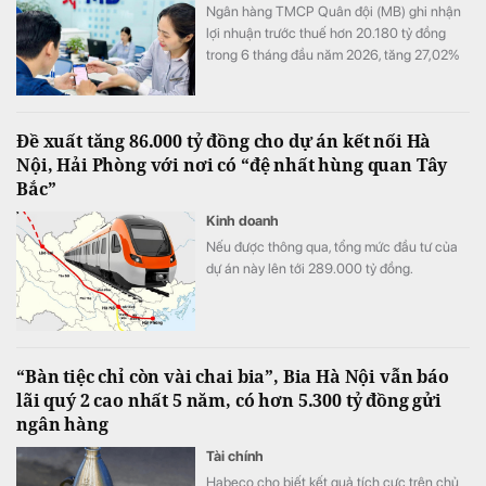
Ngân hàng TMCP Quân đội (MB) ghi nhận
lợi nhuận trước thuế hơn 20.180 tỷ đồng
trong 6 tháng đầu năm 2026, tăng 27,02%
so với cùng kỳ. Cùng với tăng trưởng lợi
nhuận, quy mô tín dụng vượt 1,22 triệu tỷ
đồng, trong khi tổng tài sản tiến sát mốc
Đề xuất tăng 86.000 tỷ đồng cho dự án kết nối Hà
1,74 triệu tỷ đồng.
Nội, Hải Phòng với nơi có “đệ nhất hùng quan Tây
Bắc”
Kinh doanh
Nếu được thông qua, tổng mức đầu tư của
dự án này lên tới 289.000 tỷ đồng.
“Bàn tiệc chỉ còn vài chai bia”, Bia Hà Nội vẫn báo
lãi quý 2 cao nhất 5 năm, có hơn 5.300 tỷ đồng gửi
ngân hàng
Tài chính
Habeco cho biết kết quả tích cực trên chủ