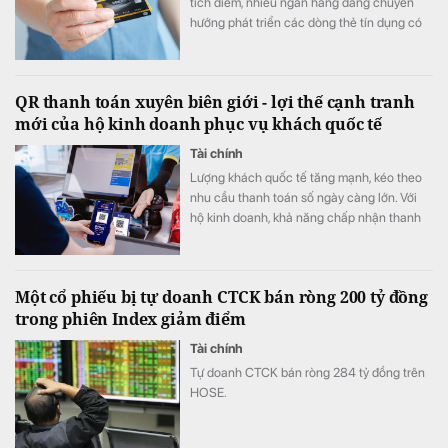
tích điểm, nhiều ngân hàng đang chuyển
hướng phát triển các dòng thẻ tín dụng có
khả năng cá nhân hóa, cho phép khách
hàng chủ động lựa chọn quyền lợi phù hợp
với nhu cầu chi tiêu. Xu hướng "may đo" trải
QR thanh toán xuyên biên giới - lợi thế cạnh tranh
nghiệm được kỳ vọng sẽ trở thành lợi thế
mới của hộ kinh doanh phục vụ khách quốc tế
cạnh tranh mới của thị trường thẻ trong giai
đoạn tới.
Tài chính
Lượng khách quốc tế tăng mạnh, kéo theo
nhu cầu thanh toán số ngày càng lớn. Với
hộ kinh doanh, khả năng chấp nhận thanh
toán xuyên biên giới không chỉ giúp nâng
cao trải nghiệm khách hàng mà còn mở
rộng cơ hội doanh thu, tăng sức cạnh tranh.
Một cổ phiếu bị tự doanh CTCK bán ròng 200 tỷ đồng
trong phiên Index giảm điểm
Tài chính
Tự doanh CTCK bán ròng 284 tỷ đồng trên
HOSE.