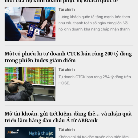
mới của hộ kinh doanh phục vụ khách quốc tế
đoạn tới.
Tài chính
Lượng khách quốc tế tăng mạnh, kéo theo
nhu cầu thanh toán số ngày càng lớn. Với
hộ kinh doanh, khả năng chấp nhận thanh
toán xuyên biên giới không chỉ giúp nâng
cao trải nghiệm khách hàng mà còn mở
rộng cơ hội doanh thu, tăng sức cạnh tranh.
Một cổ phiếu bị tự doanh CTCK bán ròng 200 tỷ đồng
trong phiên Index giảm điểm
Tài chính
Tự doanh CTCK bán ròng 284 tỷ đồng trên
HOSE.
Mở tài khoản, gửi tiết kiệm, dùng thẻ… và nhận quà
triển lãm hàng đầu châu Á từ ABBank
Tài chính
Không chỉ tài trợ độc quyền cho triển lãm