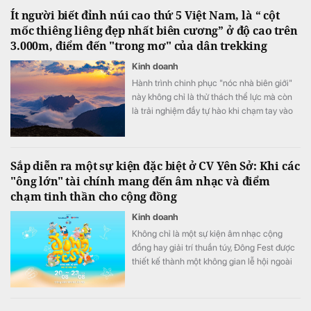
Ít người biết đỉnh núi cao thứ 5 Việt Nam, là “ cột
mốc thiêng liêng đẹp nhất biên cương” ở độ cao trên
3.000m, điểm đến "trong mơ" của dân trekking
Kinh doanh
Hành trình chinh phục "nóc nhà biên giới"
này không chỉ là thử thách thể lực mà còn
là trải nghiệm đầy tự hào khi chạm tay vào
cột mốc chủ quyền thiêng liêng giữa đại
ngàn Tây Bắc.
Sắp diễn ra một sự kiện đặc biệt ở CV Yên Sở: Khi các
"ông lớn" tài chính mang đến âm nhạc và điểm
chạm tinh thần cho cộng đồng
Kinh doanh
Không chỉ là một sự kiện âm nhạc cộng
đồng hay giải trí thuần túy, Đông Fest được
thiết kế thành một không gian lễ hội ngoài
trời đa trải nghiệm.