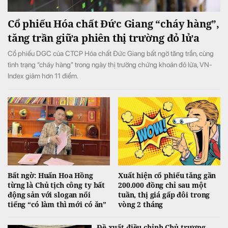
Cổ phiếu Hóa chất Đức Giang “cháy hàng”,
tăng trần giữa phiên thị trường đỏ lửa
Cổ phiếu DGC của CTCP Hóa chất Đức Giang bất ngờ tăng trần, cùng
tình trạng “cháy hàng” trong ngày thị trường chứng khoán đỏ lửa, VN-
Index giảm hơn 11 điểm.
Bất ngờ: Huấn Hoa Hồng
Xuất hiện cổ phiếu tăng gần
từng là Chủ tịch công ty bất
200.000 đồng chỉ sau một
động sản với slogan nổi
tuần, thị giá gấp đôi trong
tiếng “có làm thì mới có ăn”
vòng 2 tháng
Đề xuất điều chỉnh Chủ trương