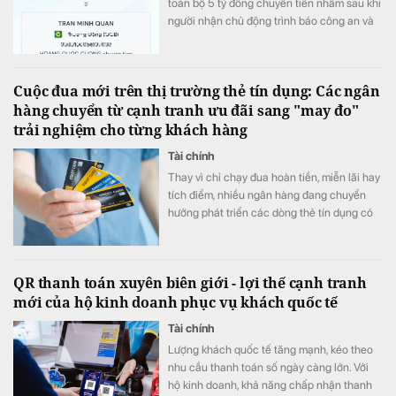
toàn bộ 5 tỷ đồng chuyển tiền nhầm sau khi
người nhận chủ động trình báo công an và
phối hợp hoàn trả ngay trong ngày.
Cuộc đua mới trên thị trường thẻ tín dụng: Các ngân
hàng chuyển từ cạnh tranh ưu đãi sang "may đo"
trải nghiệm cho từng khách hàng
Tài chính
Thay vì chỉ chạy đua hoàn tiền, miễn lãi hay
tích điểm, nhiều ngân hàng đang chuyển
hướng phát triển các dòng thẻ tín dụng có
khả năng cá nhân hóa, cho phép khách
hàng chủ động lựa chọn quyền lợi phù hợp
với nhu cầu chi tiêu. Xu hướng "may đo" trải
QR thanh toán xuyên biên giới - lợi thế cạnh tranh
nghiệm được kỳ vọng sẽ trở thành lợi thế
mới của hộ kinh doanh phục vụ khách quốc tế
cạnh tranh mới của thị trường thẻ trong giai
đoạn tới.
Tài chính
Lượng khách quốc tế tăng mạnh, kéo theo
nhu cầu thanh toán số ngày càng lớn. Với
hộ kinh doanh, khả năng chấp nhận thanh