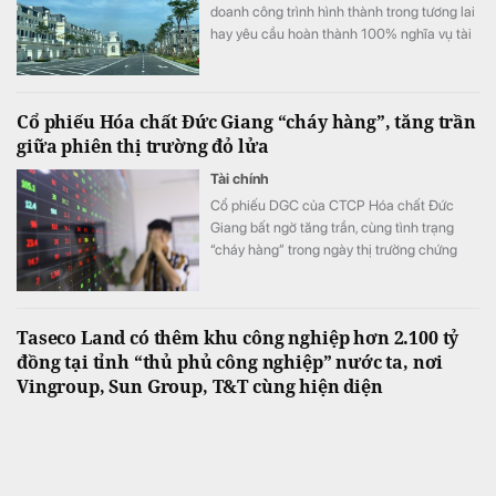
doanh công trình hình thành trong tương lai
hay yêu cầu hoàn thành 100% nghĩa vụ tài
chính trước khi M&A đang được cho là làm
gia tăng áp lực chi phí. Các chuyên gia và
doanh nghiệp kiến nghị sửa đổi để tạo môi
Cổ phiếu Hóa chất Đức Giang “cháy hàng”, tăng trần
trường đầu tư thông thoáng hơn.
giữa phiên thị trường đỏ lửa
Tài chính
Cổ phiếu DGC của CTCP Hóa chất Đức
Giang bất ngờ tăng trần, cùng tình trạng
“cháy hàng” trong ngày thị trường chứng
khoán đỏ lửa, VN-Index giảm hơn 11 điểm.
Taseco Land có thêm khu công nghiệp hơn 2.100 tỷ
đồng tại tỉnh “thủ phủ công nghiệp” nước ta, nơi
Vingroup, Sun Group, T&T cùng hiện diện
Bất động sản
UBND tỉnh Bắc Ninh vừa trao quyết định
chấp thuận chủ trương đầu tư cho công ty
con của Taseco Land thực hiện dự án Khu