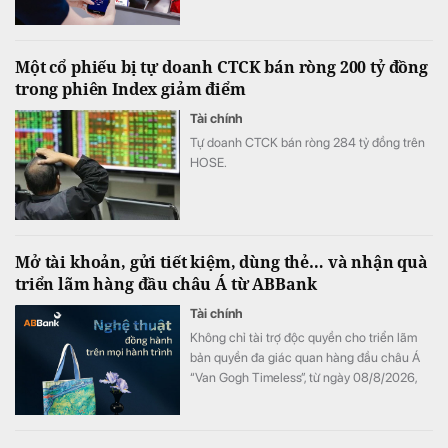
toán xuyên biên giới không chỉ giúp nâng
cao trải nghiệm khách hàng mà còn mở
rộng cơ hội doanh thu, tăng sức cạnh tranh.
Một cổ phiếu bị tự doanh CTCK bán ròng 200 tỷ đồng
trong phiên Index giảm điểm
Tài chính
Tự doanh CTCK bán ròng 284 tỷ đồng trên
HOSE.
Mở tài khoản, gửi tiết kiệm, dùng thẻ… và nhận quà
triển lãm hàng đầu châu Á từ ABBank
Tài chính
Không chỉ tài trợ độc quyền cho triển lãm
bản quyền đa giác quan hàng đầu châu Á
“Van Gogh Timeless”, từ ngày 08/8/2026,
ABBank mang đến cho khách hàng chương
trình ưu đãi "Giao dịch dễ dàng, nhận quà
kiệt tác". Hàng loạt đặc quyền như vé tham