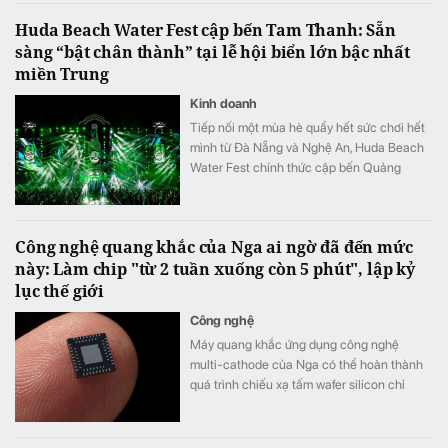
mở rộng không gian phát triển cho toàn
Huda Beach Water Fest cập bến Tam Thanh: Sẵn
vùng.
sàng “bật chân thành” tại lễ hội biển lớn bậc nhất
miền Trung
Kinh doanh
Tiếp nối một mùa hè quẩy hết sức chơi hết
mình từ Đà Nẵng và Nghệ An, Huda Beach
Water Fest chính thức cập bến Quảng
trường biển Tam Thanh ngày 8 - 9/8.
Công nghệ quang khắc của Nga ai ngờ đã đến mức
này: Làm chip "từ 2 tuần xuống còn 5 phút", lập kỷ
lục thế giới
Công nghệ
Máy quang khắc ứng dụng công nghệ
multi-cathode của Nga có thể hoàn thành
quá trình chiếu xạ tấm wafer silicon chỉ
trong khoảng 5 đến 7 phút, thay vì mất 2
tuần như trước đây, tương đương tốc độ xử
lý nhanh hơn tới 3.000 lần.