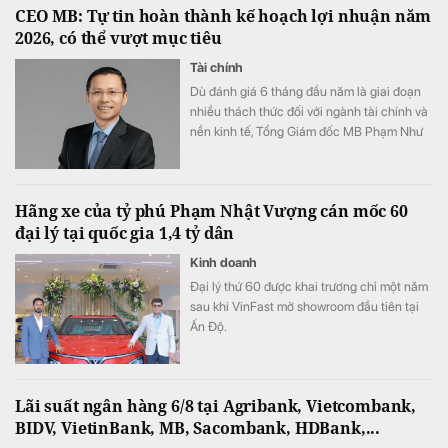
CEO MB: Tự tin hoàn thành kế hoạch lợi nhuận năm
2026, có thể vượt mục tiêu
Tài chính
Dù đánh giá 6 tháng đầu năm là giai đoạn
nhiều thách thức đối với ngành tài chính và
nền kinh tế, Tổng Giám đốc MB Phạm Như
Ánh cho biết ngân hàng vẫn tự tin hoàn
thành kế hoạch lợi nhuận năm 2026, thậm
chí có thể đạt kết quả cao hơn mục tiêu đề
Hãng xe của tỷ phú Phạm Nhật Vượng cán mốc 60
ra.
đại lý tại quốc gia 1,4 tỷ dân
Kinh doanh
Đại lý thứ 60 được khai trương chỉ một năm
sau khi VinFast mở showroom đầu tiên tại
Ấn Độ.
Lãi suất ngân hàng 6/8 tại Agribank, Vietcombank,
BIDV, VietinBank, MB, Sacombank, HDBank,...