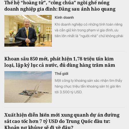
Thế hệ “hoàng tử”, “công chúa” ngồi ghế nóng
dự triển lãm và bộ quà tặng phiên bản giới
doanh nghiệp gia đình: Đằng sau ánh hào quang
hạn phát triển từ tác phẩm bản quyền Van
Gogh đang chờ đón khách hàng có giao
Kinh doanh
dịch tại ABBank.
Khi doanh nghiệp có những tính toán riêng
và cần giữ kín trong phạm vi gia đình, ưu
tiên lớn nhất là “người nhà” chứ không phải
năng lực.
Khoan sâu 850 mét, phát hiện 1,78 triệu tấn kim
loại, lập kỷ lục cả nước, đủ dùng hàng trăm năm
Thế giới
Một công ty khoáng sản xác nhận tìm thấy
hàng chục triệu tấn khoáng sản trị giá lên
tới 3.500 tỷ USD.
Xuất hiện diễn biến mới xung quanh dự án đường
sắt cao tốc hơn 7 tỷ USD do Trung Quốc đầu tư:
Khoản nợ khủng sẽ đi về đâu?