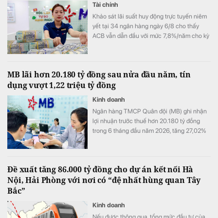
Tài chính
Khảo sát lãi suất huy động trực tuyến niêm
yết tại 34 ngân hàng ngày 6/8 cho thấy
ACB vẫn dẫn đầu với mức 7,8%/năm cho kỳ
hạn 12 tháng, trong khi LPBank duy trì mức
7,3%/năm và toàn thị trường hiện có 8 ngân
hàng niêm yết lãi suất từ 7%/năm trở lên.
MB lãi hơn 20.180 tỷ đồng sau nửa đầu năm, tín
dụng vượt 1,22 triệu tỷ đồng
Kinh doanh
Ngân hàng TMCP Quân đội (MB) ghi nhận
lợi nhuận trước thuế hơn 20.180 tỷ đồng
trong 6 tháng đầu năm 2026, tăng 27,02%
so với cùng kỳ. Cùng với tăng trưởng lợi
nhuận, quy mô tín dụng vượt 1,22 triệu tỷ
đồng, trong khi tổng tài sản tiến sát mốc
Đề xuất tăng 86.000 tỷ đồng cho dự án kết nối Hà
1,74 triệu tỷ đồng.
Nội, Hải Phòng với nơi có “đệ nhất hùng quan Tây
Bắc”
Kinh doanh
Nếu được thông qua, tổng mức đầu tư của