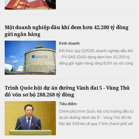
Một doanh nghiệp dầu khí đem hơn 42.200 tỷ đồng
gửi ngân hàng
Kinh doanh
Kết thúc quý 2/2026, doanh nghiệp dầu khí
- PV GAS (GAS) đang đem hơn 42.200 tỷ
đồng gửi ngân hàng, tăng 8,6% so với cùng
kỳ song doanh thu từ hoạt động tài chính lại
bất ngờ sụt giảm.
Trình Quốc hội dự án đường Vành đai 5 - Vùng Thủ
đô vốn sơ bộ 288.268 tỷ đồng
Tiêu điểm
Chính phủ trình Quốc hội chủ trương đầu tư
dự án đường Vành đai 5 - Vùng Thủ đô Hà
Nội dài 349 km, đi qua 7 tỉnh, thành phố với
tổng vốn sơ bộ 288.268 tỷ đồng. Dự án
hướng tới mục tiêu kết nối đồng bộ hạ tầng,