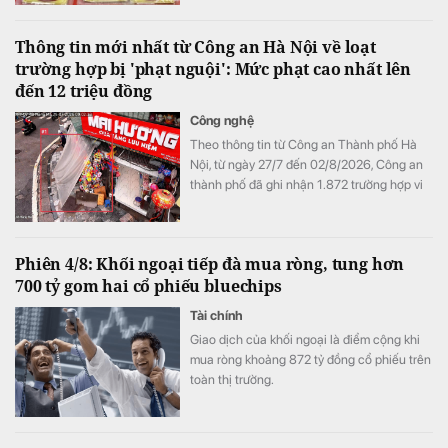
Thông tin mới nhất từ Công an Hà Nội về loạt
trường hợp bị 'phạt nguội': Mức phạt cao nhất lên
đến 12 triệu đồng
Công nghệ
Theo thông tin từ Công an Thành phố Hà
Nội, từ ngày 27/7 đến 02/8/2026, Công an
thành phố đã ghi nhận 1.872 trường hợp vi
phạm thông qua hình ảnh phục vụ công tác
xử lý "phạt nguội"; đồng thời tiếp tục thử
nghiệm thiết bị bay không người lái nhằm
Phiên 4/8: Khối ngoại tiếp đà mua ròng, tung hơn
nâng cao hiệu quả giám sát trật tự giao
700 tỷ gom hai cổ phiếu bluechips
thông, trật tự đô thị trên địa bàn Thành phố.
Tài chính
Giao dịch của khối ngoại là điểm cộng khi
mua ròng khoảng 872 tỷ đồng cổ phiếu trên
toàn thị trường.