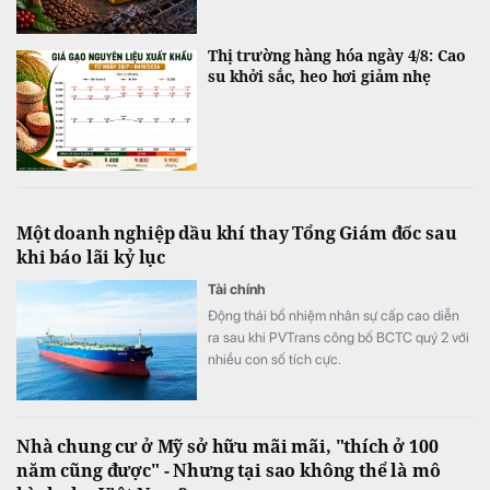
Thị trường hàng hóa ngày 4/8: Cao
su khởi sắc, heo hơi giảm nhẹ
Một doanh nghiệp dầu khí thay Tổng Giám đốc sau
khi báo lãi kỷ lục
Tài chính
Động thái bổ nhiệm nhân sự cấp cao diễn
ra sau khi PVTrans công bố BCTC quý 2 với
nhiều con số tích cực.
Nhà chung cư ở Mỹ sở hữu mãi mãi, "thích ở 100
năm cũng được" - Nhưng tại sao không thể là mô