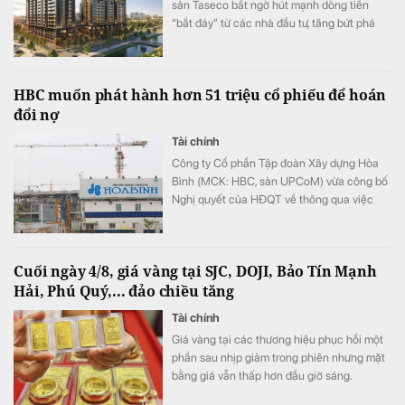
sản Taseco bất ngờ hút mạnh dòng tiền
“bắt đáy” từ các nhà đầu tư, tăng bứt phá
hơn 28% chỉ trong 4 phiên gần nhất.
HBC muốn phát hành hơn 51 triệu cổ phiếu để hoán
đổi nợ
Tài chính
Công ty Cổ phần Tập đoàn Xây dựng Hòa
Bình (MCK: HBC, sàn UPCoM) vừa công bố
Nghị quyết của HĐQT về thông qua việc
triển khai phương án phát hành cổ phiếu để
hoán đổi nợ.
Cuối ngày 4/8, giá vàng tại SJC, DOJI, Bảo Tín Mạnh
Hải, Phú Quý,... đảo chiều tăng
Tài chính
Giá vàng tại các thương hiệu phục hồi một
phần sau nhịp giảm trong phiên nhưng mặt
bằng giá vẫn thấp hơn đầu giờ sáng.