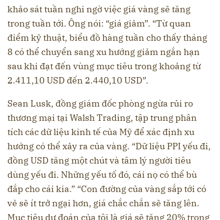
khảo sát tuần nghi ngờ việc giá vàng sẽ tăng
trong tuần tới. Ông nói: “giá giảm”. “Từ quan
điểm kỹ thuật, biểu đồ hàng tuần cho thấy tháng
8 có thể chuyển sang xu hướng giảm ngắn hạn
sau khi đạt đến vùng mục tiêu trong khoảng từ
2.411,10 USD đến 2.440,10 USD”.
Sean Lusk, đồng giám đốc phòng ngừa rủi ro
thương mại tại Walsh Trading, tập trung phân
tích các dữ liệu kinh tế của Mỹ để xác định xu
hướng có thể xảy ra của vàng. “Dữ liệu PPI yếu đi,
đồng USD tăng một chút và tâm lý người tiêu
dùng yếu đi. Những yếu tố đó, cái nọ có thể bù
đắp cho cái kia.” “Con đường của vàng sắp tới có
vẻ sẽ ít trở ngại hơn, giá chắc chắn sẽ tăng lên.
Mục tiêu dự đoán của tôi là giá sẽ tăng 20% trong