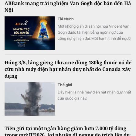
ABBank mang trải nghiệm Van Gogh độc bản đến Hà
Nội
Tài chính
Một không gian di sản hội họa Vincent Van
Gogh được tái hiện bằng ngôn ngữ của
công nghệ hiện đại. Một hành trình để người
xem không chỉ ngắm nhìn nghệ thuật mà
còn thực sự “bước vào” những kiệt tác nổi
tiếng. Tài trợ độc quyền Van Gogh Timeless,
Đúng 3/8, láng giềng Ukraine dùng 180kg thuốc nổ để
ABBank đồng hành kiến tạo một hành trình
cứu nhà máy điện hạt nhân duy nhất do Canada xây
trải nghiệm hạnh phúc độc bản, khó quên
dựng
đến công chúng.
Thế giới
Đây hiện là nhà máy điện hạt nhân quy nhất
của quốc gia này.
Tiền gửi tại một ngân hàng giảm hơn 7.000 tỷ đồng
trong quý II/2026, lợi nhuận đi ngang do trích lập dự