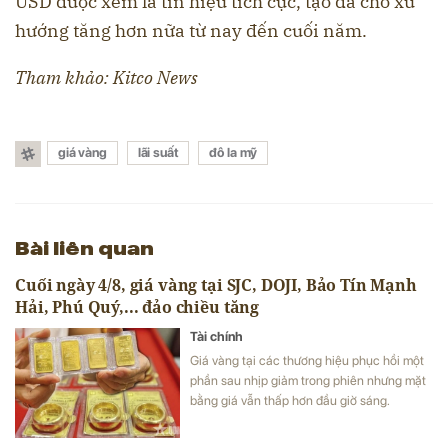
USD được xem là tín hiệu tích cực, tạo đà cho xu
hướng tăng hơn nữa từ nay đến cuối năm.
Tham khảo: Kitco News
giá vàng
lãi suất
đô la mỹ
Bài liên quan
Cuối ngày 4/8, giá vàng tại SJC, DOJI, Bảo Tín Mạnh
Hải, Phú Quý,... đảo chiều tăng
Tài chính
Giá vàng tại các thương hiệu phục hồi một
phần sau nhịp giảm trong phiên nhưng mặt
bằng giá vẫn thấp hơn đầu giờ sáng.