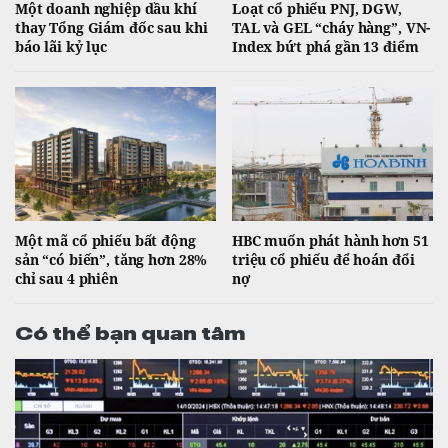
Một doanh nghiệp dầu khí
Loạt cổ phiếu PNJ, DGW,
thay Tổng Giám đốc sau khi
TAL và GEL “cháy hàng”, VN-
báo lãi kỷ lục
Index bứt phá gần 13 điểm
Một mã cổ phiếu bất động
HBC muốn phát hành hơn 51
sản “có biến”, tăng hơn 28%
triệu cổ phiếu để hoán đổi
chỉ sau 4 phiên
nợ
Có thể bạn quan tâm