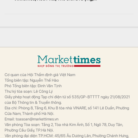
nghiệp Nga bị nước sở tại hủy luôn thỏa thuận khai
thác
Thế giới
Doanh nghiệp Nga từng tuyên bố phát hiện
mỏ khí tự nhiên ngoài khơi quốc đảo này
vào năm 2017.
Con gái sinh năm 2004 của ông Nguyễn Thanh Sơn
muốn chi tiền tỷ mua cổ phiếu
Tài chính
Trước giao dịch vị này đang nắm 2.154 СР
(0,01% vốn).
Cách công nghệ củng cố nền tảng tăng trưởng mạnh
mẽ của VPBank