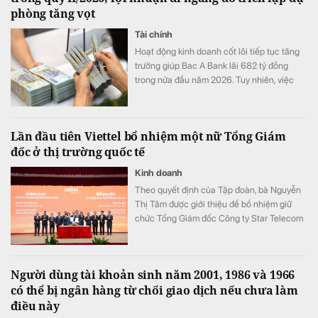
phòng tăng vọt
Tài chính
Hoạt động kinh doanh cốt lõi tiếp tục tăng
trưởng giúp Bac A Bank lãi 682 tỷ đồng
trong nửa đầu năm 2026. Tuy nhiên, việc
đẩy mạnh trích lập dự phòng cùng tiền gửi
khách hàng sụt giảm trở thành những điểm
đáng chú ý trong bức tranh tài chính của
Lần đầu tiên Viettel bổ nhiệm một nữ Tổng Giám
ngân hàng.
đốc ở thị trường quốc tế
Kinh doanh
Theo quyết định của Tập đoàn, bà Nguyễn
Thị Tâm được giới thiệu để bổ nhiệm giữ
chức Tổng Giám đốc Công ty Star Telecom
(Unitel). Ông Trần Trung Hưng được bổ
nhiệm giữ chức Tổng Giám đốc Tổng Công
ty Cổ phần Công trình Viettel (VCC).
Người dùng tài khoản sinh năm 2001, 1986 và 1966
có thể bị ngân hàng từ chối giao dịch nếu chưa làm
điều này