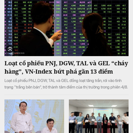
Loạt cổ phiếu PNJ, DGW, TAL và GEL “cháy
hàng”, VN-Index bứt phá gần 13 điểm
Loạt cổ phiếu PNJ, DGW, TAL và GEL đồng loạt tăng trần, rơi vào tình
trạng "trắng bên bán", trở thành tâm điểm của thị trường trong phiên 4/8.