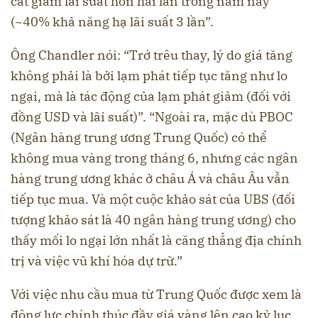
cắt giảm lãi suất hơn hai lần trong năm nay
(~40% khả năng hạ lãi suất 3 lần”.
Ông Chandler nói: “Trớ trêu thay, lý do giá tăng
không phải là bởi lạm phát tiếp tục tăng như lo
ngại, mà là tác động của lạm phát giảm (đối với
đồng USD và lãi suất)”. “Ngoài ra, mặc dù PBOC
(Ngân hàng trung ương Trung Quốc) có thể
không mua vàng trong tháng 6, nhưng các ngân
hàng trung ương khác ở châu Á và châu Âu vẫn
tiếp tục mua. Và một cuộc khảo sát của UBS (đối
tượng khảo sát là 40 ngân hàng trung ương) cho
thấy mối lo ngại lớn nhất là căng thẳng địa chính
trị và việc vũ khí hóa dự trữ.”
Với việc nhu cầu mua từ Trung Quốc được xem là
động lực chính thúc đầy giá vàng lên cao kỷ lục