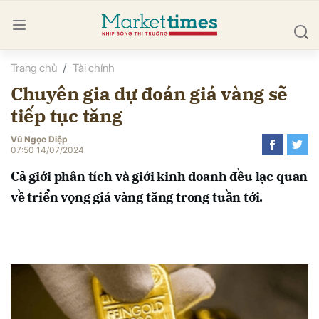
Trang chủ
Tài chính
bình luận
Chuyên gia dự đoán giá vàng sẽ
tiếp tục tăng
Vũ Ngọc Diệp
07:50 14/07/2024
Cả giới phân tích và giới kinh doanh đều lạc quan
về triển vọng giá vàng tăng trong tuần tới.
Hủy
G