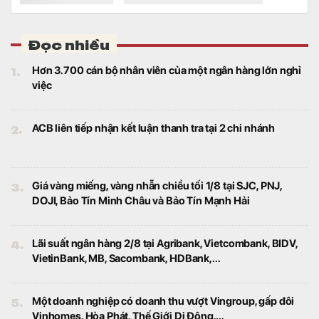
VSIP làm khu công nghiệp 5.800 tỷ đồng cạnh cao tốc
Hải Phòng - Hạ Long
Bất động sản
Dự án VSIP Quảng Ninh có quy mô 448 ha,
tổng mức đầu tư hơn 5.800 tỷ đồng, dự kiến
triển khai trong 2026 - 2028 và đưa vào
hoạt động từ 2029.
PNJ nói gì về thời điểm hoạt động kinh doanh phục
hồi?
Tài chính
Lũy kế 6 tháng đầu năm 2026, doanh thu
thuần của PNJ đạt 25.729 tỷ đồng, tăng
49,4% so với cùng kỳ; lợi nhuận sau thuế
đạt 1.185 tỷ đồng, tăng 6,3%.
Phát hiện mỏ khí đốt tại quốc đảo xa xôi, doanh