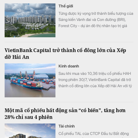
Thế giới
Từng được kỳ vọng trở thành biểu tượng của
Sáng kiến Vành đai và Con đường (BRI),
Forest City - dự án đô thị nhân tạo trị giá
100 tỷ USD của Trung Quốc tại Malaysia -
đang đối mặt hàng loạt bê bối.
VietinBank Capital trở thành cổ đông lớn của Xếp
dỡ Hải An
Kinh doanh
Sau khi mua vào 10,36 triệu cổ phiếu HAH
trong phiên 30/7, VietinBank Capital đã trở
thành cổ đông lớn của Xếp dỡ Hải An với tỷ
lệ sở hữu 9,56% vốn.
Một mã cổ phiếu bất động sản “có biến”, tăng hơn
28% chỉ sau 4 phiên
Tài chính
Cổ phiếu TAL của CTCP Đầu tư Bất động