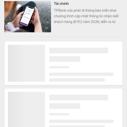
Tài chính
TPBank vừa phát đi thông báo triển khai
chương trình cập nhật thông tin nhận biết
khách hàng (KYC) năm 2026, diễn ra từ
ngày 1/8 đến hết 31/8.
Tình cảnh chưa từng có tại Nga trong 24 năm
Thế giới
Các cuộc không kích của Ukraine khiến cơ
sở hạ tầng dầu khí Nga bị hư hại nghiêm
trọng.
Đảm bảo tiến độ các dự án trọng điểm quốc gia
Bất động sản
Theo Báo Chính phủ, chiều 3/8, Thủ tướng
Chính phủ Lê Minh Hưng chủ trì phiên họp
Chính phủ thường kỳ tháng 7/2026.