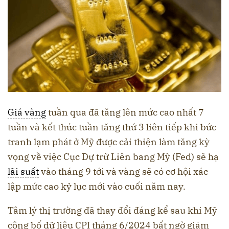
Giá vàng
tuần qua đã tăng lên mức cao nhất 7
tuần và kết thúc tuần tăng thứ 3 liên tiếp khi bức
tranh lạm phát ở Mỹ được cải thiện làm tăng kỳ
vọng về việc Cục Dự trữ Liên bang Mỹ (Fed) sẽ hạ
lãi suất
vào tháng 9 tới và vàng sẽ có cơ hội xác
lập mức cao kỷ lục mới vào cuối năm nay.
Tâm lý thị trường đã thay đổi đáng kể sau khi Mỹ
công bố dữ liệu CPI tháng 6/2024 bất ngờ giảm