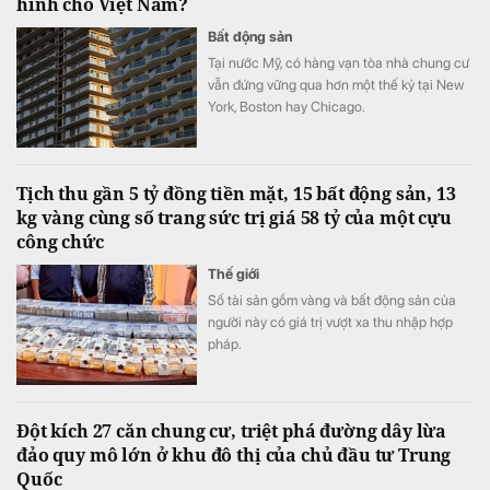
hình cho Việt Nam?
Bất động sản
Tại nước Mỹ, có hàng vạn tòa nhà chung cư
vẫn đứng vững qua hơn một thế kỷ tại New
York, Boston hay Chicago.
Tịch thu gần 5 tỷ đồng tiền mặt, 15 bất động sản, 13
kg vàng cùng số trang sức trị giá 58 tỷ của một cựu
công chức
Thế giới
Số tài sản gồm vàng và bất động sản của
người này có giá trị vượt xa thu nhập hợp
pháp.
Đột kích 27 căn chung cư, triệt phá đường dây lừa
đảo quy mô lớn ở khu đô thị của chủ đầu tư Trung
Quốc