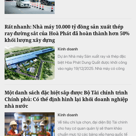
Rất nhanh: Nhà máy 10.000 tỷ đồng sản xuất thép
ray đường sắt của Hoà Phát đã hoàn thành hơn 50%
khối lượng xây dựng
Kinh doanh
Dự án Nhà máy Sản xuất ray và thép đặc
biệt Hòa Phát Dung Quất được khởi công
vào ngày 19/12/2025. Nhà máy có công
suất thiết kế 700.000 tấn/năm, tổng vốn
đầu tư hơn 10.000 tỷ đồng, được triển khai
trên diện tích gần 15ha tại Khu công nghiệp
Một danh sách đặc biệt sắp được Bộ Tài chính trình
phía Đông Khu Kinh tế Dung Quất.
Chính phủ: Có thể định hình lại khối doanh nghiệp
nhà nước
Kinh doanh
Về tiêu chí lựa chọn, đại diện Bộ Tài chính
cho hay cơ quan quản lý sẽ tham khảo
chuẩn mực từ các bảng xếp hạng quốc tế