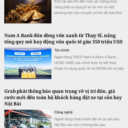
Khối tài sản lớn đến mức lực lượng chức
năng phải sử dụng 6 xe tải nhỏ và một
phương tiện vận chuyển cỡ lớn để đưa khỏi
hiện trường.
Nam A Bank đón dòng vốn xanh từ Thụy Sĩ, nâng
tổng quy mô huy động vốn quốc tế gần 350 triệu USD
Tài chính
Ngân hàng TMCP Nam Á (Nam A Bank -
HOSE: NAB) vừa chính thức ký kết thỏa
thuận tín dụng quốc tế với SIFEM AG và tiếp
cận thêm nguồn vốn từ các quỹ do
responsAbility Investments AG quản lý, nâng
tổng quy mô dòng vốn mà ngân hàng này
Grab phát thông báo quan trọng về vị trí đón, giá
thu hút thành công từ đầu năm đến nay lên
cước mới đến toàn bộ khách hàng đặt xe tại sân bay
gần 350 triệu USD.
Nội Bài
Công nghệ
Người dùng Grab muốn đặt xe tại sân bay
Nội Bài cần chú ý thông báo sau.