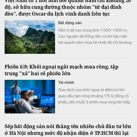
Việt Nam có 1 nơi mát mẻ quanh năm chỉ khoảng 20
độ, sở hữu cung đường thuộc nhóm "tứ đại đỉnh
đèo", được Oscar du lịch vinh danh liên tục
Bất động sản
Nằm ở độ cao trung bình 1.000-1.600 m,
Cao nguyên đá Đồng Văn có khí hậu mát
mẻ quanh năm, mùa hè nhiệt độ chỉ khoảng
20-23°C, trong khi mùa đông có thể xuống
gần 0°C và xuất hiện băng tuyết.
Phiên 6/8: Khối ngoại ngắt mạch mua ròng, tập
trung "xả" hai cổ phiếu lớn
Tài chính
Giao dịch của khối ngoại là điểm trừ khi
quay đầu bán ròng khoảng 115 tỷ đồng cổ
phiếu, đứt chuỗi 3 phiên mua ròng liên tiếp.
Sếp bất động sản nói thẳng tên nhiều chủ đầu tư lớn
ở Hà Nội nhưng mức độ nhận diện ở TP.HCM thì lại