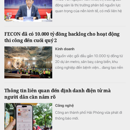
động sản là thị trường phân bổ nguồn lực
quan trọng của nền kinh tế, có mối liên hệ
trực tiếp với các lĩnh vực như tài chính, tín
dụng, đầu tư, xây dựng, quy hoạch, hạ tầng,
công nghiệp,...
FECON đã có 10.000 tỷ đồng backlog cho hoạt động
thi công đến cuối quý 2
Kinh doanh
Nguồn việc gối đầu gần 10.000 tỷ đồng từ
20 dự án metro, sân bay, cảng biển, khu
công nghiệp đến bệnh viện... đang tạo nền
tảng quan trọng cho hoạt động sản xuất
kinh doanh của FECON trong hai năm tới.
Thông tin liên quan đến định danh điện tử mà
người dân cần nắm rõ
Công nghệ
Công an thành phố Hải Phòng vừa phát đi
thông báo mới.