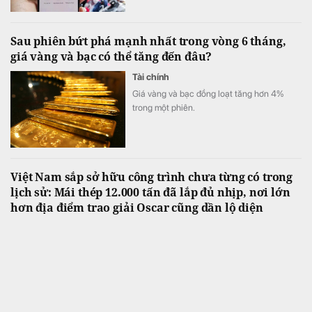
Sau phiên bứt phá mạnh nhất trong vòng 6 tháng,
giá vàng và bạc có thể tăng đến đâu?
Tài chính
Giá vàng và bạc đồng loạt tăng hơn 4%
trong một phiên.
Việt Nam sắp sở hữu công trình chưa từng có trong
lịch sử: Mái thép 12.000 tấn đã lắp đủ nhịp, nơi lớn
hơn địa điểm trao giải Oscar cũng dần lộ diện
Bất động sản
Nhà hát APEC quy mô 4.030 chỗ ngồi cùng
Trung tâm Hội nghị APEC tại Phú Quốc
đang bước sang giai đoạn lắp dựng kết cấu
thép, triển khai hệ thống cơ điện và hoàn
thiện.