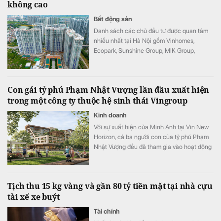
không cao
Bất động sản
Danh sách các chủ đầu tư được quan tâm
nhiều nhất tại Hà Nội gồm Vinhomes,
Ecopark, Sunshine Group, MIK Group,
Masterise Homes, Mường Thanh, Văn Phú,
Vinaconex, HUD và Geleximco.
Con gái tỷ phú Phạm Nhật Vượng lần đầu xuất hiện
trong một công ty thuộc hệ sinh thái Vingroup
Kinh doanh
Với sự xuất hiện của Minh Anh tại Vin New
Horizon, cả ba người con của tỷ phú Phạm
Nhật Vượng đều đã tham gia vào hoạt động
quản trị, điều hành tại các doanh nghiệp
trong hệ sinh thái Vingroup.
Tịch thu 15 kg vàng và gần 80 tỷ tiền mặt tại nhà cựu
tài xế xe buýt
Tài chính