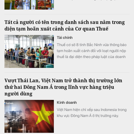
như Fortune Global 500 hay Fortune Asia
500, dựa trên các căn cứ chính gồm quy
mô tài sản, vốn chủ sở hữu cùng nhiều chỉ
Tất cả người có tên trong danh sách sau nằm trong
tiêu tài chính quan trọng khác.
diện tạm hoãn xuất cảnh của Cơ quan Thuế
Tài chính
Thuế cơ sở 8 tỉnh Bắc Ninh vừa thông báo
tạm hoãn xuất cảnh đối với loạt người nộp
thuế là đại diện theo pháp luật của doanh
nghiệp.
Vượt Thái Lan, Việt Nam trở thành thị trường lớn
thứ hai Đông Nam Á trong lĩnh vực hàng triệu
người dùng
Kinh doanh
Việt Nam hiện chỉ xếp sau Indonesia trong
khu vực Đông Nam Á ở thị trường này.