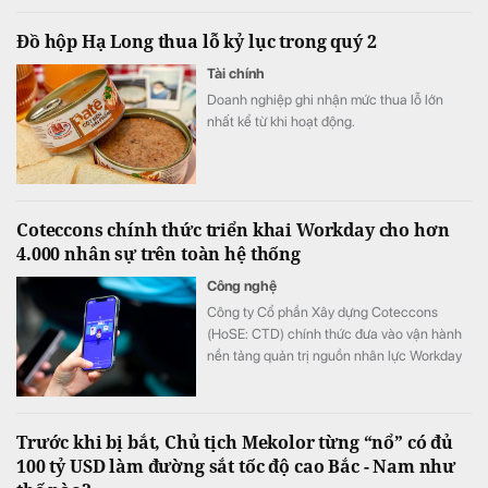
Đồ hộp Hạ Long thua lỗ kỷ lục trong quý 2
Tài chính
Doanh nghiệp ghi nhận mức thua lỗ lớn
nhất kể từ khi hoạt động.
Coteccons chính thức triển khai Workday cho hơn
4.000 nhân sự trên toàn hệ thống
Công nghệ
Công ty Cổ phần Xây dựng Coteccons
(HoSE: CTD) chính thức đưa vào vận hành
nền tảng quản trị nguồn nhân lực Workday
cho hơn 4.000 nhân sự, trở thành doanh
nghiệp xây dựng tiên phong triển khai nền
tảng này tại Việt Nam.
Trước khi bị bắt, Chủ tịch Mekolor từng “nổ” có đủ
100 tỷ USD làm đường sắt tốc độ cao Bắc - Nam như