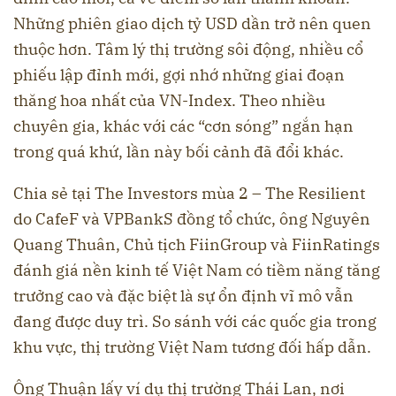
Những phiên giao dịch tỷ USD dần trở nên quen
thuộc hơn. Tâm lý thị trường sôi động, nhiều cổ
phiếu lập đỉnh mới, gợi nhớ những giai đoạn
thăng hoa nhất của VN-Index. Theo nhiều
chuyên gia, khác với các “cơn sóng” ngắn hạn
trong quá khứ, lần này bối cảnh đã đổi khác.
Chia sẻ tại The Investors mùa 2 – The Resilient
do CafeF và VPBankS đồng tổ chức, ông Nguyên
Quang Thuân, Chủ tịch FiinGroup và FiinRatings
đánh giá nền kinh tế Việt Nam có tiềm năng tăng
trưởng cao và đặc biệt là sự ổn định vĩ mô vẫn
đang được duy trì. So sánh với các quốc gia trong
khu vực, thị trường Việt Nam tương đối hấp dẫn.
Ông Thuận lấy ví dụ thị trường Thái Lan, nơi