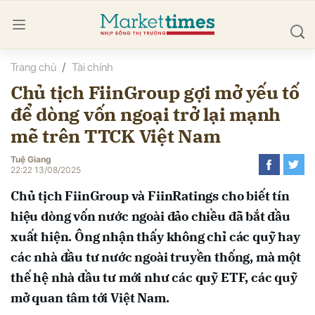
Trang chủ
Tài chính
bình luận
Chủ tịch FiinGroup gợi mở yếu tố
để dòng vốn ngoại trở lại mạnh
mẽ trên TTCK Việt Nam
Tuệ Giang
22:22 13/08/2025
Chủ tịch FiinGroup và FiinRatings cho biết tín
Hủy
G
hiệu dòng vốn nước ngoài đảo chiều đã bắt đầu
xuất hiện. Ông nhận thấy không chỉ các quỹ hay
các nhà đầu tư nước ngoài truyền thống, mà một
thế hệ nhà đầu tư mới như các quỹ ETF, các quỹ
mở quan tâm tới Việt Nam.