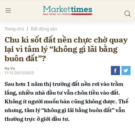
Trang chủ
Bất động sản
bình luận
Chu kì sốt đất nền chực chờ quay
lại vì tâm lý “không gì lãi bằng
buôn đất”?
Hạ Vy
11:13 20/12/2023
Sau hơn 1 năm thị trường đất nền rơi vào trầm
Hủy
G
lắng, nhiều nhà đầu tư vẫn chôn tiền vào đất.
Không ít người muốn bán cũng không được. Thế
nhưng, tâm lý “không gì lãi bằng buôn đất” vẫn
thường trực ở giới đầu tư.