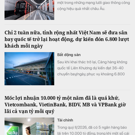
một trong những mạng lưới giao thông công
cộng hiệu quả nhất châu Âu.
Chỉ 2 tuần nữa, tỉnh rộng nhất Việt Nam sẽ đưa sân
bay quốc tế trở lại hoạt động, dự kiến đón 6.800 lượt
khách mỗi ngày
Bất động sản
Sau khi khai thác trở lại, Cảng hàng không
quốc tế Liên Khương dự kiến đạt 36-40
chuyến bay/ngày, phục vụ khoảng 6.800
lượt khách/ngày.
Mốc lợi nhuận 10.000 tỷ một năm đã là quá khứ,
Vietcombank, VietinBank, BIDV, MB và VPBank giờ
lãi cả vạn tỷ mỗi quý
Tài chính
Trong quý II/2026, đã có 5 ngân hàng báo
lãi trên 10.000 tỷ đồng, trong khi một số cái