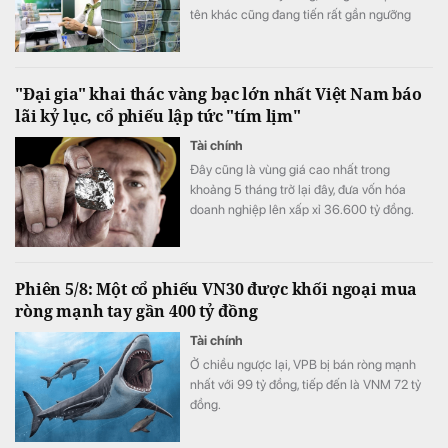
tên khác cũng đang tiến rất gần ngưỡng
này, mở ra một "kỷ nguyên 10.000 tỷ đồng
mỗi quý" của ngành ngân hàng.
"Đại gia" khai thác vàng bạc lớn nhất Việt Nam báo
lãi kỷ lục, cổ phiếu lập tức "tím lịm"
Tài chính
Đây cũng là vùng giá cao nhất trong
khoảng 5 tháng trở lại đây, đưa vốn hóa
doanh nghiệp lên xấp xỉ 36.600 tỷ đồng.
Phiên 5/8: Một cổ phiếu VN30 được khối ngoại mua
ròng mạnh tay gần 400 tỷ đồng
Tài chính
Ở chiều ngược lại, VPB bị bán ròng mạnh
nhất với 99 tỷ đồng, tiếp đến là VNM 72 tỷ
đồng.