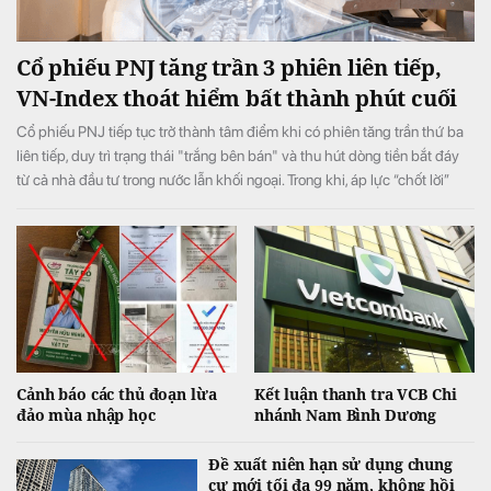
Cổ phiếu PNJ tăng trần 3 phiên liên tiếp,
VN-Index thoát hiểm bất thành phút cuối
Cổ phiếu PNJ tiếp tục trở thành tâm điểm khi có phiên tăng trần thứ ba
liên tiếp, duy trì trạng thái "trắng bên bán" và thu hút dòng tiền bắt đáy
từ cả nhà đầu tư trong nước lẫn khối ngoại. Trong khi, áp lực “chốt lời”
ngắn hạn lớn ở phiên chiều khiến VN-Index đảo chiều giảm điểm.
Cảnh báo các thủ đoạn lừa
Kết luận thanh tra VCB Chi
đảo mùa nhập học
nhánh Nam Bình Dương
Đề xuất niên hạn sử dụng chung
cư mới tối đa 99 năm, không hồi