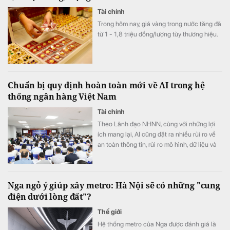
Tài chính
Trong hôm nay, giá vàng trong nước tăng đã
từ 1 - 1,8 triệu đồng/lượng tùy thương hiệu.
Chuẩn bị quy định hoàn toàn mới về AI trong hệ
thống ngân hàng Việt Nam
Tài chính
Theo Lãnh đạo NHNN, cùng với những lợi
ích mang lại, AI cũng đặt ra nhiều rủi ro về
an toàn thông tin, rủi ro mô hình, dữ liệu và
trách nhiệm trong quá trình ra quyết định
Nga ngỏ ý giúp xây metro: Hà Nội sẽ có những "cung
điện dưới lòng đất"?
Thế giới
Hệ thống metro của Nga được đánh giá là