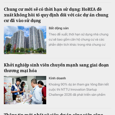
Chung cư mới sẽ có thời hạn sử dụng: HoREA đề
xuất không hồi tố quy định đối với các dự án chung
cư đã vào sử dụng
Bất động sản
Theo đề xuất, thời hạn sử dụng nhà chung
cư sẽ bao gồm căn hộ chung cư và các
phần diện tích khác trong nhà chung cư
như khu thương mại, dịch vụ, văn phòng,
officetel, condotel… theo niên hạn của công
trình xây dựng.
Khởi nghiệp sinh viên chuyển mạnh sang giai đoạn
thương mại hóa
Kinh doanh
Khoảng 90% dự án tham gia Vòng Bán kết
cuộc thi NTTU Innovation Startup
Challenge 2026 đã phát triển sản phẩm
mẫu và tiến hành kiểm chứng với người
dùng.
Thông tin mới nhất về siêu dự án công viên công