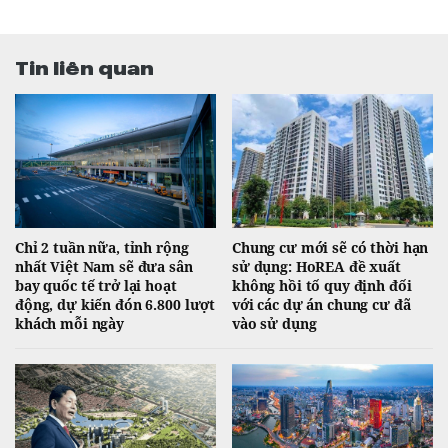
Tin liên quan
Chỉ 2 tuần nữa, tỉnh rộng
Chung cư mới sẽ có thời hạn
nhất Việt Nam sẽ đưa sân
sử dụng: HoREA đề xuất
bay quốc tế trở lại hoạt
không hồi tố quy định đối
động, dự kiến đón 6.800 lượt
với các dự án chung cư đã
khách mỗi ngày
vào sử dụng