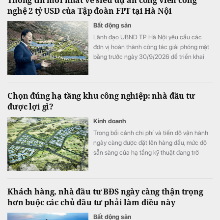
nghệ 2 tỷ USD của Tập đoàn FPT tại Hà Nội
Bất động sản
Lãnh đạo UBND TP Hà Nội yêu cầu các
đơn vị hoàn thành công tác giải phóng mặt
bằng trước ngày 30/9/2026 để triển khai
Khu công viên công nghệ số và hỗn hợp
trên địa bàn hai phường Tây Tựu và Phú
Diễn.
Chọn đúng hạ tầng khu công nghiệp: nhà đầu tư
được lợi gì?
Kinh doanh
Trong bối cảnh chi phí và tiến độ vận hành
ngày càng được đặt lên hàng đầu, mức độ
sẵn sàng của hạ tầng kỹ thuật đang trở
thành một trong những tiêu chí quan trọng
khi doanh nghiệp lựa chọn khu công
nghiệp.
Khách hàng, nhà đầu tư BĐS ngày càng thận trọng
hơn buộc các chủ đầu tư phải làm điều này
Bất động sản