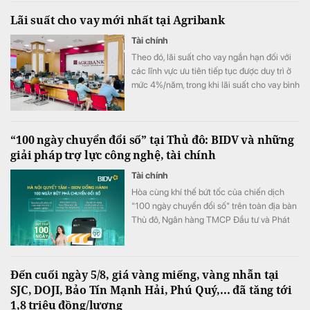
Bắc.
Lãi suất cho vay mới nhất tại Agribank
Tài chính
Theo đó, lãi suất cho vay ngắn hạn đối với
các lĩnh vực ưu tiên tiếp tục được duy trì ở
mức 4%/năm, trong khi lãi suất cho vay bình
quân giảm xuống 8,51%/năm.
“100 ngày chuyển đổi số” tại Thủ đô: BIDV và những
giải pháp trợ lực công nghệ, tài chính
Tài chính
Hòa cùng khí thế bứt tốc của chiến dịch
"100 ngày chuyển đổi số" trên toàn địa bàn
Thủ đô, Ngân hàng TMCP Đầu tư và Phát
triển Việt Nam (BIDV) triển khai chương
trình hỗ trợ chuyển đổi số và tín dụng quy
mô lớn cho doanh nghiệp, hộ kinh doanh và
Đến cuối ngày 5/8, giá vàng miếng, vàng nhẫn tại
các đơn vị sự nghiệp.
SJC, DOJI, Bảo Tín Mạnh Hải, Phú Quý,... đã tăng tới
1,8 triệu đồng/lượng