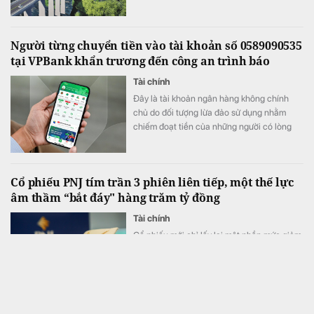
3.300 tỷ đồng.
Người từng chuyển tiền vào tài khoản số 0589090535
tại VPBank khẩn trương đến công an trình báo
Tài chính
Đây là tài khoản ngân hàng không chính
chủ do đối tượng lừa đảo sử dụng nhằm
chiếm đoạt tiền của những người có lòng
hảo tâm.
Cổ phiếu PNJ tím trần 3 phiên liên tiếp, một thế lực
âm thầm “bắt đáy" hàng trăm tỷ đồng
Tài chính
Cổ phiếu mới chỉ lấy lại một phần mức giảm
sâu trước đó, dù tâm lý nhà đầu tư đã có
dấu hiệu cải thiện rõ rệt.