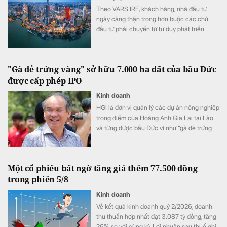
Theo VARS IRE, khách hàng, nhà đầu tư
ngày càng thận trọng hơn buộc các chủ
đầu tư phải chuyển từ tư duy phát triển
nhanh sang cạnh tranh bằng chất lượng
sản phẩm, trải nghiệm khách hàng và giá trị
gia tăng.
"Gà đẻ trứng vàng" sở hữu 7.000 ha đất của bầu Đức
được cấp phép IPO
Kinh doanh
HGI là đơn vị quản lý các dự án nông nghiệp
trọng điểm của Hoàng Anh Gia Lai tại Lào
và từng được bầu Đức ví như “gà đẻ trứng
vàng” của tập đoàn.
Một cổ phiếu bất ngờ tăng giá thêm 77.500 đồng
trong phiên 5/8
Kinh doanh
Về kết quả kinh doanh quý 2/2026, doanh
thu thuần hợp nhất đạt 3.087 tỷ đồng, tăng
26% so với cùng kỳ. Lợi nhuận sau thuế ghi