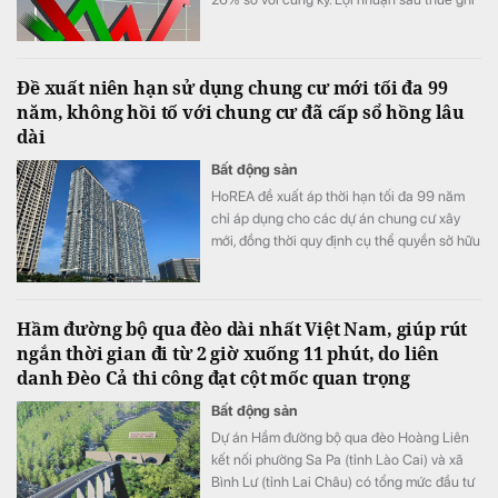
nhận 467 tỷ đồng, so với mức 15 tỷ đồng
cùng kỳ.
Đề xuất niên hạn sử dụng chung cư mới tối đa 99
năm, không hồi tố với chung cư đã cấp sổ hồng lâu
dài
Bất động sản
HoREA đề xuất áp thời hạn tối đa 99 năm
chỉ áp dụng cho các dự án chung cư xây
mới, đồng thời quy định cụ thể quyền sở hữu
căn hộ chỉ chấm dứt khi công trình buộc
phải phá dỡ và cư dân không còn chiếm
hữu, sử dụng.
Hầm đường bộ qua đèo dài nhất Việt Nam, giúp rút
ngắn thời gian đi từ 2 giờ xuống 11 phút, do liên
danh Đèo Cả thi công đạt cột mốc quan trọng
Bất động sản
​Dự án Hầm đường bộ qua đèo Hoàng Liên
kết nối phường Sa Pa (tỉnh Lào Cai) và xã
Bình Lư (tỉnh Lai Châu) có tổng mức đầu tư