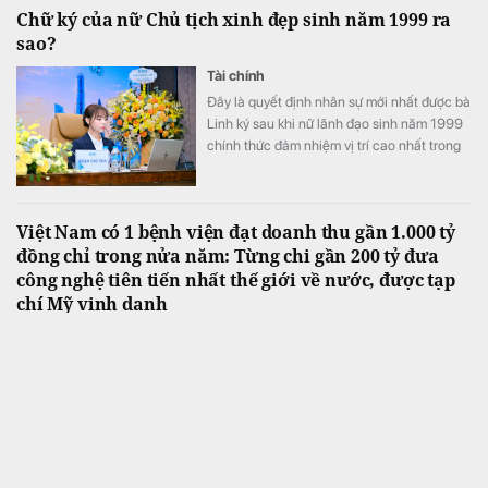
Chữ ký của nữ Chủ tịch xinh đẹp sinh năm 1999 ra
sao?
Tài chính
Đây là quyết định nhân sự mới nhất được bà
Linh ký sau khi nữ lãnh đạo sinh năm 1999
chính thức đảm nhiệm vị trí cao nhất trong
Hội đồng quản trị PC1
Việt Nam có 1 bệnh viện đạt doanh thu gần 1.000 tỷ
đồng chỉ trong nửa năm: Từng chi gần 200 tỷ đưa
công nghệ tiên tiến nhất thế giới về nước, được tạp
chí Mỹ vinh danh
Ngành hàng
Bệnh viện FV không chỉ được ghi nhận nhờ
chất lượng chuyên môn mà còn tạo dấu ấn
với chiến lược đầu tư mạnh vào các công
nghệ y tế hiện đại.