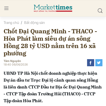
Trang chủ
Bất động sản
bình luận
Chốt Đại Quang Minh - THACO -
Hòa Phát làm siêu dự án sông
Hồng 28 tỷ USD nằm trên 16 xã
phường
Tâm Nguyên
18:40 06/06/2026
Hủy
G
UBND TP Hà Nội chốt doanh nghiệp thực hiện
Dự án đầu tư Trục Đại lộ cảnh quan sông Hồng
là liên danh CTCP Đầu tư Địa ốc Đại Quang Minh
- CTCP Tập đoàn Trường Hải (THACO) - CTCP
Tập đoàn Hòa Phát.