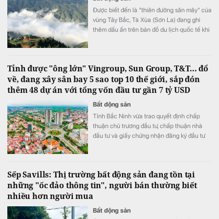
Được biết đến là "thiên đường săn mây" của
vùng Tây Bắc, Tà Xùa (Sơn La) đang ghi
thêm dấu ấn trên bản đồ du lịch quốc tế khi
lần đầu được đề cử ở hạng mục "Điểm đến
mới nổi hàng đầu châu Á" tại World Travel
Awards 2026.
Tỉnh được "ông lớn" Vingroup, Sun Group, T&T... đổ
về, đang xây sân bay 5 sao top 10 thế giới, sắp đón
thêm 48 dự án với tổng vốn đầu tư gần 7 tỷ USD
Bất động sản
Tỉnh Bắc Ninh vừa trao quyết định chấp
thuận chủ trương đầu tư, chấp thuận nhà
đầu tư và giấy chứng nhận đăng ký đầu tư
cho 48 dự án với tổng vốn gần 180.000 tỷ
đồng (tương đương 6,93 tỷ USD).
Sếp Savills: Thị trường bất động sản đang tồn tại
những "ốc đảo thông tin", người bán thường biết
nhiều hơn người mua
Bất động sản