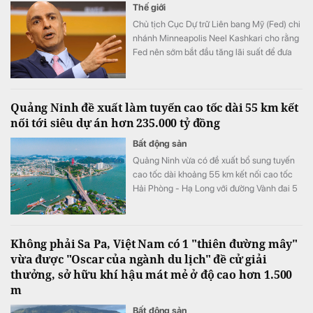
Thế giới
Chủ tịch Cục Dự trữ Liên bang Mỹ (Fed) chi
nhánh Minneapolis Neel Kashkari cho rằng
Fed nên sớm bắt đầu tăng lãi suất để đưa
lạm phát trở lại mục tiêu 2%.
Quảng Ninh đề xuất làm tuyến cao tốc dài 55 km kết
nối tới siêu dự án hơn 235.000 tỷ đồng
Bất động sản
Quảng Ninh vừa có đề xuất bổ sung tuyến
cao tốc dài khoảng 55 km kết nối cao tốc
Hải Phòng - Hạ Long với đường Vành đai 5
- Vùng Thủ đô Hà Nội vào Quy hoạch mạng
lưới đường bộ quốc gia.
Không phải Sa Pa, Việt Nam có 1 "thiên đường mây"
vừa được "Oscar của ngành du lịch" đề cử giải
thưởng, sở hữu khí hậu mát mẻ ở độ cao hơn 1.500
m
Bất động sản