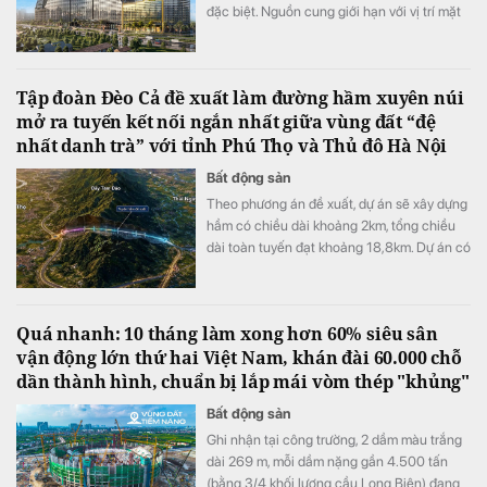
đặc biệt. Nguồn cung giới hạn với vị trí mặt
tiền đại lộ Đào Trí cùng hệ tiện ích đa tầng
đang đưa tòa tháp này trở thành một trong
những điểm nhấn đáng chú ý của thị trường
Tập đoàn Đèo Cả đề xuất làm đường hầm xuyên núi
căn hộ cao cấp khu Nam TP.HCM.
mở ra tuyến kết nối ngắn nhất giữa vùng đất “đệ
nhất danh trà” với tỉnh Phú Thọ và Thủ đô Hà Nội
Bất động sản
Theo phương án đề xuất, dự án sẽ xây dựng
hầm có chiều dài khoảng 2km, tổng chiều
dài toàn tuyến đạt khoảng 18,8km. Dự án có
mức đầu tư dự kiến là 5.800 tỷ đồng.
Quá nhanh: 10 tháng làm xong hơn 60% siêu sân
vận động lớn thứ hai Việt Nam, khán đài 60.000 chỗ
dần thành hình, chuẩn bị lắp mái vòm thép "khủng"
Bất động sản
Ghi nhận tại công trường, 2 dầm màu trắng
dài 269 m, mỗi dầm nặng gần 4.500 tấn
(bằng 3/4 khối lượng cầu Long Biên) đang