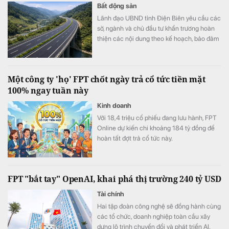
danh tính trực tuyến khi thông tin cá nhân bị
Bất động sản
đánh cắp, góp phần mang đến trải nghiệm
Lãnh đạo UBND tỉnh Điện Biên yêu cầu các
giao dịch số an toàn và an tâm hơn.
sở, ngành và chủ đầu tư khẩn trương hoàn
thiện các nội dung theo kế hoạch, bảo đảm
tiến độ triển khai Dự án đầu tư đoạn tuyến
cao tốc Sơn La - Điện Biên - cửa khẩu Tây
Trang (giai đoạn 1), trong đó có công tác
Một công ty 'họ' FPT chốt ngày trả cổ tức tiền mặt
chuẩn bị Lễ động thổ Dự án thành phần 2.
100% ngay tuần này
Kinh doanh
Với 18,4 triệu cổ phiếu đang lưu hành, FPT
Online dự kiến chi khoảng 184 tỷ đồng để
hoàn tất đợt trả cổ tức này.
FPT "bắt tay" OpenAI, khai phá thị trường 240 tỷ USD
Tài chính
Hai tập đoàn công nghệ sẽ đồng hành cùng
các tổ chức, doanh nghiệp toàn cầu xây
dựng lộ trình chuyển đổi và phát triển AI.