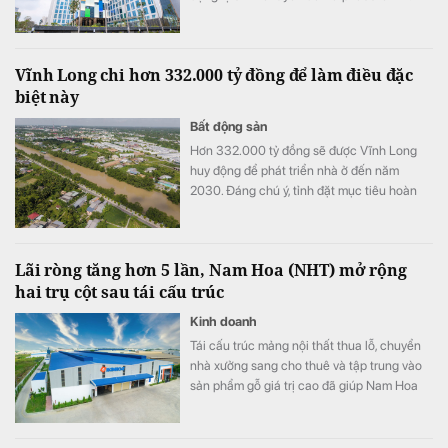
Vĩnh Long chi hơn 332.000 tỷ đồng để làm điều đặc
biệt này
Bất động sản
Hơn 332.000 tỷ đồng sẽ được Vĩnh Long
huy động để phát triển nhà ở đến năm
2030. Đáng chú ý, tỉnh đặt mục tiêu hoàn
thành hơn 20.500 căn nhà ở xã hội và nâng
diện tích nhà ở bình quân lên 36 m²/người.
Lãi ròng tăng hơn 5 lần, Nam Hoa (NHT) mở rộng
hai trụ cột sau tái cấu trúc
Kinh doanh
Tái cấu trúc mảng nội thất thua lỗ, chuyển
nhà xưởng sang cho thuê và tập trung vào
sản phẩm gỗ giá trị cao đã giúp Nam Hoa
cải thiện mạnh lợi nhuận. Doanh nghiệp cho
biết đã có đơn hàng sản xuất đến hết năm
2026, đồng thời chuẩn bị mở rộng quy mô