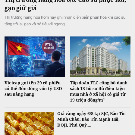
gạo giữ giá
Thị trường hàng hóa hôm nay ghi nhận diễn biến phân hóa khi cao su
tăng trở lại, gạo và hồ tiêu đi ngang.
Vietcap gọi tên 29 cổ phiếu
Tập đoàn FLC công bố danh
có thể đón dòng vốn tỷ USD
sách 13 hồ sơ đủ điều kiện
sau nâng hạng
mua nhà ở xã hội có giá từ
19 triệu đồng/m²
Giá vàng ngày 6/8 tại SJC, Bảo Tín
Minh Châu, Bảo Tín Mạnh Hải,
DOJI, Phú Quý,...