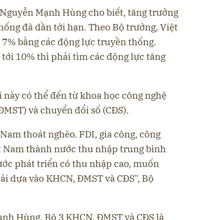
g Nguyễn Mạnh Hùng cho biết, tăng trưởng
hống đã dần tới hạn. Theo Bộ trưởng, Việt
i 7% bằng các động lực truyền thống.
tới 10% thì phải tìm các động lực tăng
i này có thể đến từ khoa học công nghệ
(ĐMST) và chuyển đổi số (CĐS).
 Nam thoát nghèo. FDI, gia công, công
ệt Nam thành nước thu nhập trung bình
ước phát triển có thu nhập cao, muốn
phải dựa vào KHCN, ĐMST và CĐS", Bộ
nh Hùng, Bộ 3 KHCN, ĐMST và CĐS là