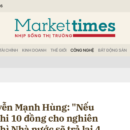
26
bình luận
TÀI CHÍNH
KINH DOANH
THẾ GIỚI
CÔNG NGHỆ
BẤT ĐỘNG SẢN
Hủy
G
yễn Mạnh Hùng: "Nếu
hi 10 đồng cho nghiên
hì Nhà nước sẽ trả lại 4