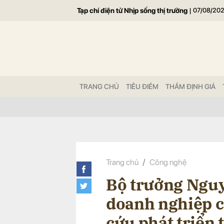
Tạp chí điện tử Nhịp sống thị trường
|
07/08/20
Gửi 
TRANG CHỦ
TIÊU ĐIỂM
THẨM ĐỊNH GIÁ
Trang chủ
Công nghệ
Bộ trưởng Ngu
doanh nghiệp c
cứu phát triển t