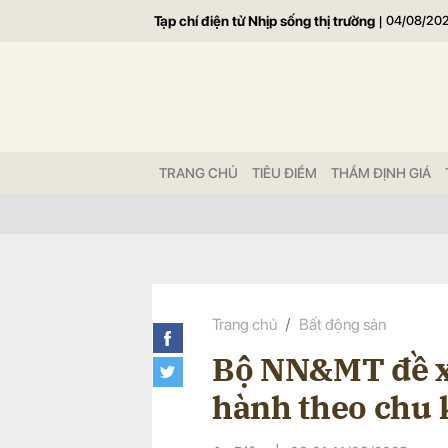
Tạp chí điện tử Nhịp sống thị trường
|
04/08/20
Gửi 
TRANG CHỦ
TIÊU ĐIỂM
THẨM ĐỊNH GIÁ
Trang chủ
Bất động sản
Bộ NN&MT đề xu
hành theo chu 