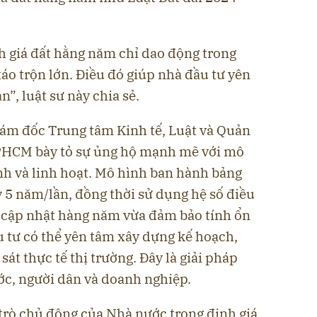
h giá đất hằng năm chỉ dao động trong
xáo trộn lớn. Điều đó giúp nhà đầu tư yên
n”, luật sư này chia sẻ.
ám đốc Trung tâm Kinh tế, Luật và Quản
TPHCM bày tỏ sự ủng hộ mạnh mẽ với mô
nh và linh hoạt. Mô hình ban hành bảng
ỳ 5 năm/lần, đồng thời sử dụng hệ số điều
 cập nhật hàng năm vừa đảm bảo tính ổn
u tư có thể yên tâm xây dựng kế hoạch,
sát thực tế thị trường. Đây là giải pháp
ước, người dân và doanh nghiệp.
rò chủ động của Nhà nước trong định giá