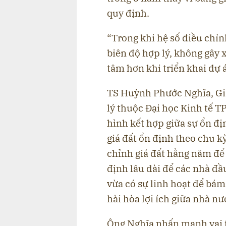
quy định.
“Trong khi hệ số điều chỉn
biên độ hợp lý, không gây 
tâm hơn khi triển khai dự á
TS Huỳnh Phước Nghĩa, Gi
lý thuộc Đại học Kinh tế 
hình kết hợp giữa sự ổn đị
giá đất ổn định theo chu k
chỉnh giá đất hằng năm để
định lâu dài để các nhà đầ
vừa có sự linh hoạt để bám 
hài hòa lợi ích giữa nhà n
Ông Nghĩa nhấn mạnh vai t