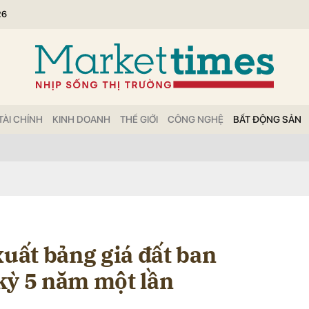
26
bình luận
TÀI CHÍNH
KINH DOANH
THẾ GIỚI
CÔNG NGHỆ
BẤT ĐỘNG SẢN
Hủy
G
ất bảng giá đất ban
kỳ 5 năm một lần