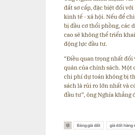
đất sơ cấp, đặc biệt đối vớ
kinh tế - xã hội. Nếu để ch
bị đầu cơ thổi phồng, các
cao sẽ không thể triển khai 
động lực đầu tư.
“Điều quan trọng nhất đối 
quán của chính sách. Một 
chi phí dự toán không bị t
sách là rủi ro lớn nhất và
đầu tư”, ông Nghĩa khẳng 
Bảng giá đất
giá đất hàng