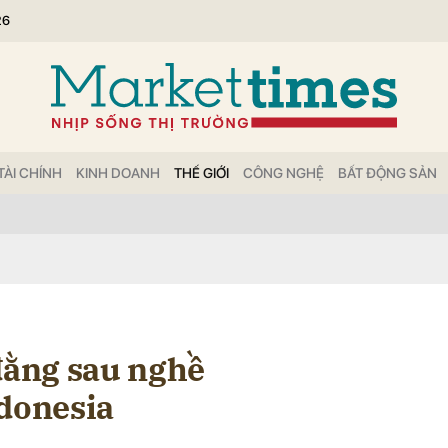
26
bình luận
TÀI CHÍNH
KINH DOANH
THẾ GIỚI
CÔNG NGHỆ
BẤT ĐỘNG SẢN
Hủy
G
 đằng sau nghề
ndonesia