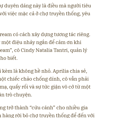
sự duyên dáng này là điều mà người tiêu
ới việc mặc cả ở chợ truyền thống, yêu
ream có cách xây dựng tương tác riêng.
y một điệu nhảy ngắn để cảm ơn khi
eam”, cô Cindy Natalia Tantri, quản lý
ho biết.
 kèm là không hề nhỏ. Aprilia chia sẻ,
 một chiếc chảo chống dính, cô vẫn phải
mạ, quấy rối và sự tức giận vô cớ từ một
ần trò chuyện.
g trở thành “cứu cánh” cho nhiều gia
 hàng rời bỏ chợ truyền thống để đến với