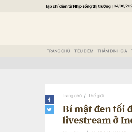
Tạp chí điện tử Nhịp sống thị trường
|
04/08/20
Gửi 
TRANG CHỦ
TIÊU ĐIỂM
THẨM ĐỊNH GIÁ
Trang chủ
Thế giới
Bí mật đen tối
livestream ở I