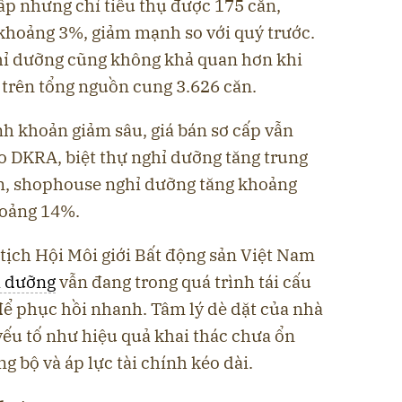
ấp nhưng chỉ tiêu thụ được 175 căn,
 khoảng 3%, giảm mạnh so với quý trước.
ỉ dưỡng cũng không khả quan hơn khi
 trên tổng nguồn cung 3.626 căn.
nh khoản giảm sâu, giá bán sơ cấp vẫn
o DKRA, biệt thự nghỉ dưỡng tăng trung
, shophouse nghỉ dưỡng tăng khoảng
hoảng 14%.
tịch Hội Môi giới Bất động sản Việt Nam
ỉ dưỡng
vẫn đang trong quá trình tái cấu
để phục hồi nhanh. Tâm lý dè dặt của nhà
yếu tố như hiệu quả khai thác chưa ổn
g bộ và áp lực tài chính kéo dài.