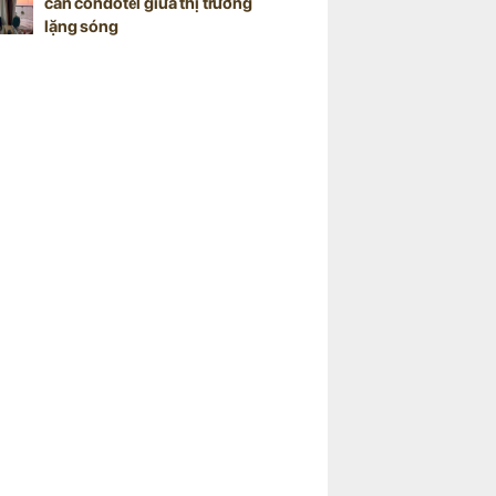
căn condotel giữa thị trường
lặng sóng