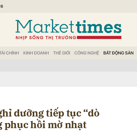
26
bình luận
TÀI CHÍNH
KINH DOANH
THẾ GIỚI
CÔNG NGHỆ
BẤT ĐỘNG SẢN
Hủy
G
hỉ dưỡng tiếp tục “dò
g phục hồi mờ nhạt