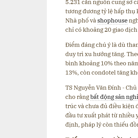
5.231 căn nguồn cung sơ c
tương đương tỷ lệ hấp thụ
Nhà phố và
shophouse
ngh
chỉ có khoảng 20 giao dịch
Điểm đáng chú ý là dù tha
duy trì xu hướng tăng. The
bình khoảng 10% theo năm
13%, còn condotel tăng k
TS Nguyễn Văn Đính - Chủ 
cho rằng
bất động sản ngh
trúc và chưa đủ điều kiện 
đầu tư xuất phát từ nhiều 
định, pháp lý còn thiếu đồn