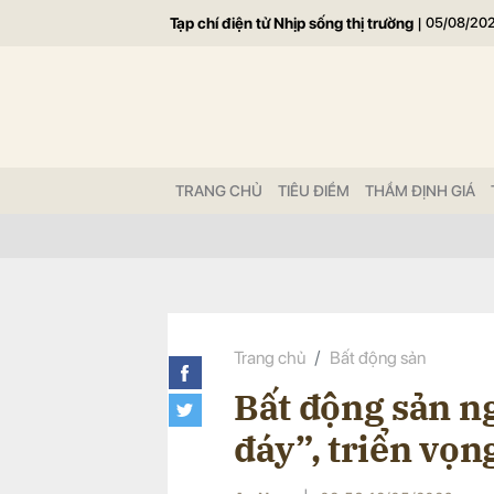
Tạp chí điện tử Nhịp sống thị trường
|
05/08/20
Gửi 
TRANG CHỦ
TIÊU ĐIỂM
THẨM ĐỊNH GIÁ
Trang chủ
Bất động sản
Bất động sản ng
đáy”, triển vọn