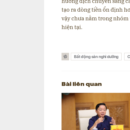
hướng dịch chuyển sang cá
tạo ra dòng tiền ổn định h
vậy chưa nằm trong nhóm ư
hiện tại.
Bất động sản nghỉ dưỡng
C
Bài liên quan