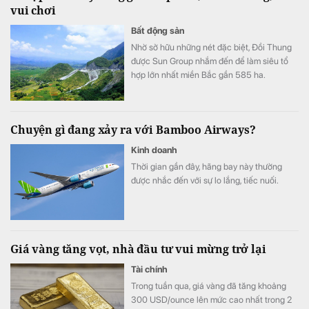
vui chơi
Bất động sản
Nhờ sở hữu những nét đặc biệt, Đồi Thung
được Sun Group nhắm đến để làm siêu tổ
hợp lớn nhất miền Bắc gần 585 ha.
Chuyện gì đang xảy ra với Bamboo Airways?
Kinh doanh
Thời gian gần đây, hãng bay này thường
được nhắc đến với sự lo lắng, tiếc nuối.
Giá vàng tăng vọt, nhà đầu tư vui mừng trở lại
Tài chính
Trong tuần qua, giá vàng đã tăng khoảng
300 USD/ounce lên mức cao nhất trong 2