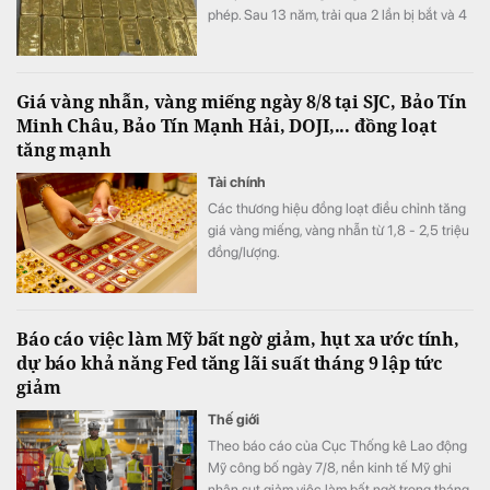
phép. Sau 13 năm, trải qua 2 lần bị bắt và 4
lần xét xử, số vàng được xử lý thế nào?
Giá vàng nhẫn, vàng miếng ngày 8/8 tại SJC, Bảo Tín
Minh Châu, Bảo Tín Mạnh Hải, DOJI,... đồng loạt
tăng mạnh
Tài chính
Các thương hiệu đồng loạt điều chỉnh tăng
giá vàng miếng, vàng nhẫn từ 1,8 - 2,5 triệu
đồng/lượng.
Báo cáo việc làm Mỹ bất ngờ giảm, hụt xa ước tính,
dự báo khả năng Fed tăng lãi suất tháng 9 lập tức
giảm
Thế giới
Theo báo cáo của Cục Thống kê Lao động
Mỹ công bố ngày 7/8, nền kinh tế Mỹ ghi
nhận sụt giảm việc làm bất ngờ trong tháng