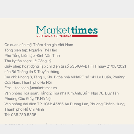
Cơ quan của Hội Thẩm định giá Việt Nam
Tổng biên tập: Nguyễn Thế Hào
Phó Tổng biên tập: Đinh Văn Tịnh
Thư ký tòa soạn: Lê Công Lý
Giấy phép hoạt động Tạp chí điện tử số 535/GP-BTTTT ngày 21/08/2021
của Bộ Thông tin & Truyền thông.
Địa chỉ: Phòng 8, Tầng 6, Khu B tòa nhà VINARE, số 141 Lê Duẩn, Phường
Cửa Nam, Thành phố Hà Nội.
Email: toasoan@markettimes.vn
Văn phòng Tòa soạn: Tầng 2, Tòa nhà Kim Ánh, Số 1, Ngõ 78, Duy Tân,
Phường Cầu Giấy, TP.Hà Nội.
Văn phòng đại diện TP.HCM: 45/65 Âu Dương Lân, Phường Chánh Hưng,
Thành phố Hồ Chí Minh
Tel: 035.289.5335
© 2021 Toàn bộ bản quyền thuộc Nhịp sống thị trường - Markettimes