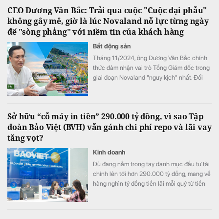
CEO Dương Văn Bắc: Trải qua cuộc "Cuộc đại phẫu"
không gây mê, giờ là lúc Novaland nỗ lực từng ngày
để "sòng phẳng" với niềm tin của khách hàng
Bất động sản
Tháng 11/2024, ông Dương Văn Bắc chính
thức đảm nhận vai trò Tổng Giám đốc trong
giai đoạn Novaland "nguy kịch" nhất. Đối
với ông Bắc, đây không phải là liều lĩnh mà
sự lựa chọn của niềm tin. Và cuộc đại phẫu
không gây mê kéo dài gần 2 năm sau đó đã
Sở hữu “cỗ máy in tiền” 290.000 tỷ đồng, vì sao Tập
biến một tập đoàn bất động sản đang vật
đoàn Bảo Việt (BVH) vẫn gánh chi phí repo và lãi vay
lộn với khó khăn trở thành một "đội quân
tăng vọt?
chiến binh" hồi sinh.
Kinh doanh
Dù đang nắm trong tay danh mục đầu tư tài
chính lên tới hơn 290.000 tỷ đồng, mang về
hàng nghìn tỷ đồng tiền lãi mỗi quý từ tiền
gửi và trái phiếu, Tập đoàn Bảo Việt (HoSE:
BVH) vẫn ghi nhận chi phí tài chính tăng
mạnh trong nửa đầu năm 2026. Đáng chú ý