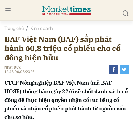
Trang chủ
Kinh doanh
bình luận
BAF Việt Nam (BAF) sắp phát
hành 60,8 triệu cổ phiếu cho cổ
đông hiện hữu
Nhật Đức
12:46 09/06/2026
CTCP Nông nghiệp BAF Việt Nam (mã BAF –
Hủy
G
HOSE) thông báo ngày 22/6 sẽ chốt danh sách cổ
đông để thực hiện quyền nhận cổ tức bằng cổ
phiếu và nhận cổ phiếu phát hành từ nguồn vốn
chủ sở hữu.