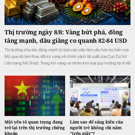
Thị trường ngày 8/8: Vàng bứt phá, đồng
tăng mạnh, dầu giằng co quanh 82-84 USD
Thị trường chịu tác động mạnh từ báo cáo việc làm yếu hơn dự kiến của
Mỹ, qua đó làm thay đổi kỳ vọng về chính sách lãi suất của Cục Dự trữ
Liên bang Mỹ (Fed). Trong khi vàng và nhóm kim loại quý hưởng lợi rõ rệt
từ triển vọng lãi suất bớt thắt chặt, giá dầu biến động mạnh do những
diễn biến liên quan xung đột Mỹ-Iran và eo biển Hormuz.
Một yếu tố quan trọng đang
Làm sao để sáng kiến của
trở lại trên thị trường chứng
người trẻ không chỉ nằm
khoán
“trên giấy”?