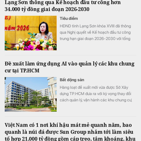
Lạng Sơn thông qua Kế hoạch đầu tư công hơn
nhất là khoản chi phí repo và lãi vay tăng
34.000 tỷ đồng giai đoạn 2026-2030
đột biến 145,6% so với cùng kỳ, trở thành
điểm nhấn trên báo cáo tài chính.
Tiêu điểm
HĐND tỉnh Lạng Sơn khóa XVIII đã thông
qua Nghị quyết về Kế hoạch đầu tư công
trung hạn giai đoạn 2026-2030 với tổng
nguồn vốn hơn 34.290 tỷ đồng. Nguồn lực
này được kỳ vọng sẽ tạo đột phá về hạ tầng,
thúc đẩy kinh tế cửa khẩu và chuyển đổi số
Đề xuất làm ứng dụng AI vào quản lý các khu chung
trên địa bàn tỉnh.
cư tại TP.HCM
Bất động sản
Hàng loạt đề xuất mới vừa được Sở Xây
dựng TP.HCM đưa ra với kỳ vọng thay đổi
cách quản lý, vận hành các khu chung cư,
đồng thời nâng cao chất lượng sống của
người dân trong thời gian tới.
Việt Nam có 1 nơi khí hậu mát mẻ quanh năm, bao
quanh là núi đá được Sun Group nhắm tới làm siêu
tổ hợp 21.000 tỷ đồng gồm cáp treo, tắm khoáng, khu