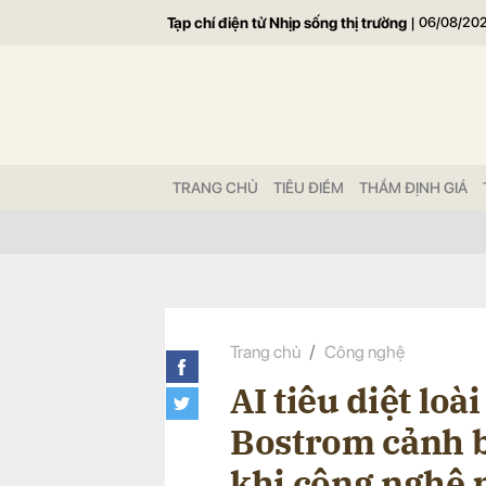
Tạp chí điện tử Nhịp sống thị trường
|
06/08/20
Gửi 
TRANG CHỦ
TIÊU ĐIỂM
THẨM ĐỊNH GIÁ
Trang chủ
Công nghệ
AI tiêu diệt loà
Bostrom cảnh b
khi công nghệ 