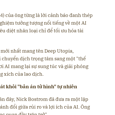
14) của ông từng là lời cảnh báo đanh thép
 nghiệm tưởng tượng nổi tiếng về một AI
êu diệt nhân loại chỉ để tối ưu hóa tài
 mới nhất mang tên Deep Utopia,
i chuyển dịch trọng tâm sang một "thế
nơi AI mang lại sự sung túc và giải phóng
 xích của lao dịch.
oát khỏi "bản án tử hình" tự nhiên
n đây, Nick Bostrom đã đưa ra một lập
nh đổi giữa rủi ro và lợi ích của AI. Ông
ạc quan đầy trăn trở".