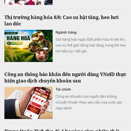
Thị trường hàng hóa 8/8: Cao su bật tăng, heo hơi
lao dốc
Ngành hàng
Giá hàng hóa ngày 8/8 phân hóa rõ nét khi,
cao su thế giới đồng loạt tăng, trong khi heo
hơi tiếp tục mất giá
Công an thông báo khẩn đến người dùng VNeID thực
hiện giao dịch chuyển khoản sau
Tài chính
Công an khuyến cáo người dân không
chuyển khoản theo yêu cầu của cuộc gọi
mạo danh.