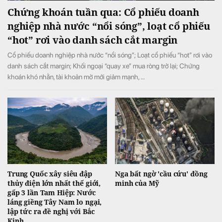
Chứng khoán tuần qua: Cổ phiếu doanh
nghiệp nhà nước “nổi sóng”, loạt cổ phiếu
“hot” rơi vào danh sách cắt margin
Cổ phiếu doanh nghiệp nhà nước “nổi sóng”; Loạt cổ phiếu “hot” rơi vào
danh sách cắt margin; Khối ngoại “quay xe” mua ròng trở lại; Chứng
khoán khó nhằn, tài khoản mở mới giảm mạnh, …
Trung Quốc xây siêu đập
Nga bất ngờ 'cầu cứu' đồng
thủy điện lớn nhất thế giới,
minh của Mỹ
gấp 3 lần Tam Hiệp: Nước
láng giềng Tây Nam lo ngại,
lập tức ra đề nghị với Bắc
Kinh