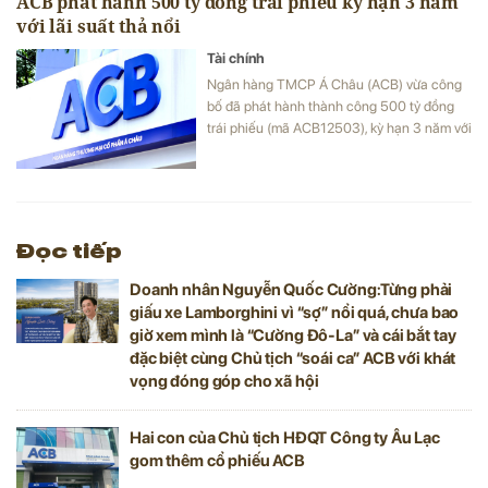
ACB phát hành 500 tỷ đồng trái phiếu kỳ hạn 3 năm
với lãi suất thả nổi
Tài chính
Ngân hàng TMCP Á Châu (ACB) vừa công
bố đã phát hành thành công 500 tỷ đồng
trái phiếu (mã ACB12503), kỳ hạn 3 năm với
lãi suất thả nổi.
Đọc tiếp
Doanh nhân Nguyễn Quốc Cường:Từng phải
giấu xe Lamborghini vì “sợ” nổi quá, chưa bao
giờ xem mình là “Cường Đô-La” và cái bắt tay
đặc biệt cùng Chủ tịch “soái ca” ACB với khát
vọng đóng góp cho xã hội
Hai con của Chủ tịch HĐQT Công ty Âu Lạc
gom thêm cổ phiếu ACB