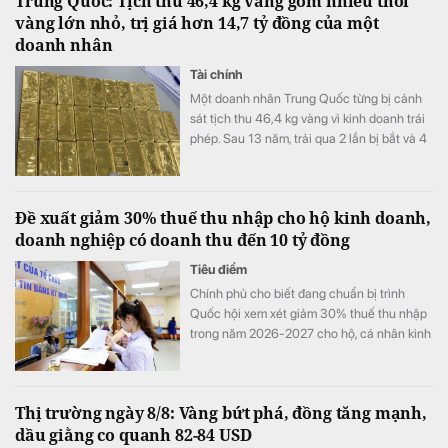
Trung Quốc: Tịch thu 46,4 kg vàng gồm nhiều thỏi
vàng lớn nhỏ, trị giá hơn 14,7 tỷ đồng của một
doanh nhân
Tài chính
Một doanh nhân Trung Quốc từng bị cảnh
sát tịch thu 46,4 kg vàng vì kinh doanh trái
phép. Sau 13 năm, trải qua 2 lần bị bắt và 4
lần xét xử, số vàng được xử lý thế nào?
Đề xuất giảm 30% thuế thu nhập cho hộ kinh doanh,
doanh nghiệp có doanh thu đến 10 tỷ đồng
Tiêu điểm
Chính phủ cho biết đang chuẩn bị trình
Quốc hội xem xét giảm 30% thuế thu nhập
trong năm 2026-2027 cho hộ, cá nhân kinh
doanh và doanh nghiệp có mức doanh thu
đến 10 tỷ đồng và nâng mức doanh thu để
xác định phương pháp tính thuế đơn giản.
Thị trường ngày 8/8: Vàng bứt phá, đồng tăng mạnh,
dầu giằng co quanh 82-84 USD