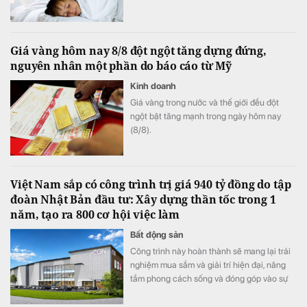
Giá vàng hôm nay 8/8 đột ngột tăng dựng đứng,
nguyên nhân một phần do báo cáo từ Mỹ
Kinh doanh
Giá vàng trong nước và thế giới đều đột
ngột bật tăng mạnh trong ngày hôm nay
(8/8).
Việt Nam sắp có công trình trị giá 940 tỷ đồng do tập
đoàn Nhật Bản đầu tư: Xây dựng thần tốc trong 1
năm, tạo ra 800 cơ hội việc làm
Bất động sản
Công trình này hoàn thành sẽ mang lại trải
nghiệm mua sắm và giải trí hiện đại, nâng
tầm phong cách sống và đóng góp vào sự
phát triển kinh tế – xã hội của cộng đồng
địa phương.