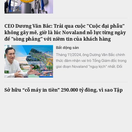
CEO Dương Văn Bắc: Trải qua cuộc "Cuộc đại phẫu"
không gây mê, giờ là lúc Novaland nỗ lực từng ngày
để "sòng phẳng" với niềm tin của khách hàng
Bất động sản
Tháng 11/2024, ông Dương Văn Bắc chính
thức đảm nhận vai trò Tổng Giám đốc trong
giai đoạn Novaland "nguy kịch" nhất. Đối
với ông Bắc, đây không phải là liều lĩnh mà
sự lựa chọn của niềm tin. Và cuộc đại phẫu
không gây mê kéo dài gần 2 năm sau đó đã
Sở hữu “cỗ máy in tiền” 290.000 tỷ đồng, vì sao Tập
biến một tập đoàn bất động sản đang vật
đoàn Bảo Việt (BVH) vẫn gánh chi phí repo và lãi vay
lộn với khó khăn trở thành một "đội quân
tăng vọt?
chiến binh" hồi sinh.
Kinh doanh
Dù đang nắm trong tay danh mục đầu tư tài
chính lên tới hơn 290.000 tỷ đồng, mang về
hàng nghìn tỷ đồng tiền lãi mỗi quý từ tiền