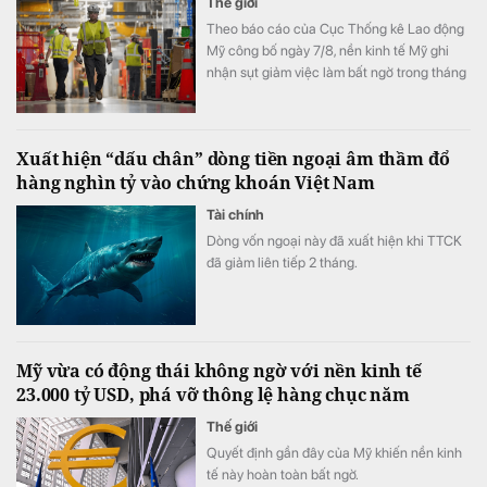
Thế giới
Theo báo cáo của Cục Thống kê Lao động
Mỹ công bố ngày 7/8, nền kinh tế Mỹ ghi
nhận sụt giảm việc làm bất ngờ trong tháng
7.
Xuất hiện “dấu chân” dòng tiền ngoại âm thầm đổ
hàng nghìn tỷ vào chứng khoán Việt Nam
Tài chính
Dòng vốn ngoại này đã xuất hiện khi TTCK
đã giảm liên tiếp 2 tháng.
Mỹ vừa có động thái không ngờ với nền kinh tế
23.000 tỷ USD, phá vỡ thông lệ hàng chục năm
Thế giới
Quyết định gần đây của Mỹ khiến nền kinh
tế này hoàn toàn bất ngờ.