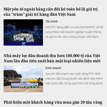
Một yếu tố ngoài bảng cân đối kế toán hé lộ giá trị
của "trùm" giải trí hàng đầu Việt Nam
Tài chính
Đợt IPO đang diễn ra của DatVietVAC sẽ bổ
sung thêm một doanh nghiệp truyền thông
và giải trí lên sàn chứng khoán Việt Nam.
Khác với nhiều doanh nghiệp truyền thống,
phần lớn giá trị của DatVietVAC không đến
từ nhà máy, hàng tồn kho hay tài sản cố
Nhà máy lọc dầu doanh thu hơn 100.000 tỷ của Việt
định, mà từ các tài sản sở hữu trí tuệ (IP) -
Nam lần đầu tiên xuất bán một loại nhiên liệu mới
nhóm tài sản gần như chưa được phản ánh
đầy đủ trên bảng cân đối kế toán.
Kinh doanh
Sau khi đẩy mạnh sản xuất xăng E10, Nhà
máy lọc dầu Dung Quất vừa đánh dấu thêm
một bước tiến trong quá trình mở rộng danh
mục sản phẩm năng lượng xanh.
Phát hiện một khách hàng vừa mua gần 20 tấn vàng