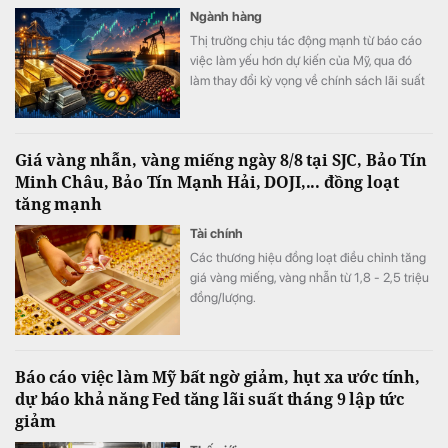
Ngành hàng
Thị trường chịu tác động mạnh từ báo cáo
việc làm yếu hơn dự kiến của Mỹ, qua đó
làm thay đổi kỳ vọng về chính sách lãi suất
của Cục Dự trữ Liên bang Mỹ (Fed). Trong
khi vàng và nhóm kim loại quý hưởng lợi rõ
rệt từ triển vọng lãi suất bớt thắt chặt, giá
Giá vàng nhẫn, vàng miếng ngày 8/8 tại SJC, Bảo Tín
dầu biến động mạnh do những diễn biến
Minh Châu, Bảo Tín Mạnh Hải, DOJI,... đồng loạt
liên quan xung đột Mỹ-Iran và eo biển
tăng mạnh
Hormuz.
Tài chính
Các thương hiệu đồng loạt điều chỉnh tăng
giá vàng miếng, vàng nhẫn từ 1,8 - 2,5 triệu
đồng/lượng.
Báo cáo việc làm Mỹ bất ngờ giảm, hụt xa ước tính,
dự báo khả năng Fed tăng lãi suất tháng 9 lập tức
giảm