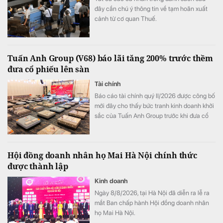
đây cần chú ý thông tin về tạm hoãn xuất
cảnh từ cơ quan Thuế.
Tuấn Anh Group (V68) báo lãi tăng 200% trước thềm
đưa cổ phiếu lên sàn
Tài chính
Báo cáo tài chính quý II/2026 được công bố
mới đây cho thấy bức tranh kinh doanh khởi
sắc của Tuấn Anh Group trước khi đưa cổ
phiếu V68 lên sàn chứng khoán.
Hội đồng doanh nhân họ Mai Hà Nội chính thức
được thành lập
Kinh doanh
Ngày 8/8/2026, tại Hà Nội đã diễn ra lễ ra
mắt Ban chấp hành Hội đồng doanh nhân
họ Mai Hà Nội.