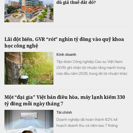
dù giá thuê đắt đỏ?
Lãi đột biến, GVR “rót” nghìn tỷ đồng vào quỹ khoa
học công nghệ
Kinh doanh
Tập đoàn Công nghiệp Cao su Việt Nam
(GVR) ghi nhận lợi nhuận tăng mạnh trong
nửa đầu năm 2026, trong đó lợi nhuận khác
đóng góp đáng kể. Đáng chú ý, chi phí
nghiên cứu khoa học và công nghệ trong
quý II tăng hơn 145 lần, kéo quỹ phát triển
Một “đại gia” Việt bán điều hòa, máy lạnh kiếm 330
khoa học và công nghệ của tập đoàn lên
tỷ đồng mỗi ngày tháng 7
hơn 1.710 tỷ đồng.
Tài chính
Doanh nghiệp đã hoàn thành 62% kế
hoạch doanh thu cả năm sau 7 tháng.