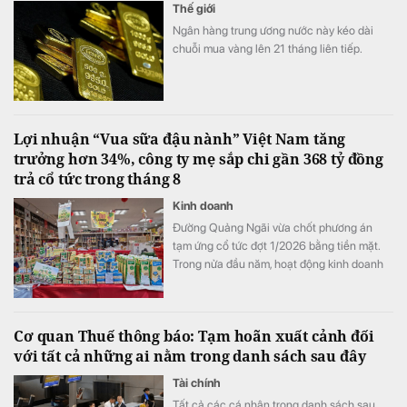
Thế giới
Ngân hàng trung ương nước này kéo dài
chuỗi mua vàng lên 21 tháng liên tiếp.
Lợi nhuận “Vua sữa đậu nành” Việt Nam tăng
trưởng hơn 34%, công ty mẹ sắp chi gần 368 tỷ đồng
trả cổ tức trong tháng 8
Kinh doanh
Đường Quảng Ngãi vừa chốt phương án
tạm ứng cổ tức đợt 1/2026 bằng tiền mặt.
Trong nửa đầu năm, hoạt động kinh doanh
của doanh nghiệp tiếp tục tăng trưởng với
mảng sữa đậu nành là điểm sáng.
Cơ quan Thuế thông báo: Tạm hoãn xuất cảnh đối
với tất cả những ai nằm trong danh sách sau đây
Tài chính
Tất cả các cá nhân trong danh sách sau