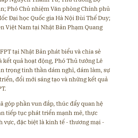
uân; Phó Chủ nhiệm Văn phòng Chính phủ
c Đại học Quốc gia Hà Nội Bùi Thế Duy;
ền Việt Nam tại Nhật Bản Phạm Quang
 FPT tại Nhật Bản phát biểu và chia sẻ
à kết quả hoạt động, Phó Thủ tướng Lê
ân trọng tinh thần dám nghĩ, dám làm, sự
triển, đổi mới sáng tạo và những kết quả
PT.
đã góp phần vun đắp, thúc đẩy quan hệ
n tiếp tục phát triển mạnh mẽ, thực
h vực, đặc biệt là kinh tế - thương mại -