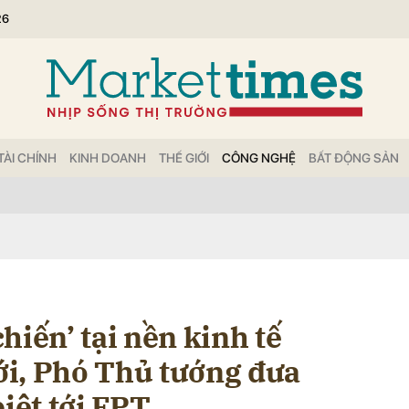
26
bình luận
TÀI CHÍNH
KINH DOANH
THẾ GIỚI
CÔNG NGHỆ
BẤT ĐỘNG SẢN
Hủy
G
hiến’ tại nền kinh tế
iới, Phó Thủ tướng đưa
biệt tới FPT