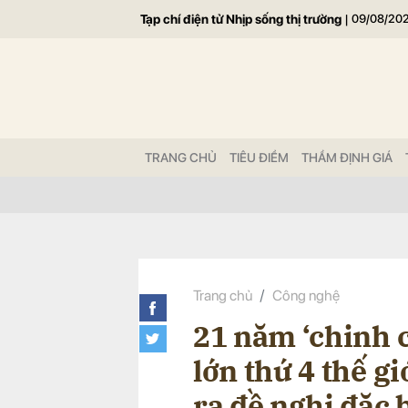
Tạp chí điện tử Nhịp sống thị trường
|
09/08/20
Gửi 
TRANG CHỦ
TIÊU ĐIỂM
THẨM ĐỊNH GIÁ
Trang chủ
Công nghệ
21 năm ‘chinh c
lớn thứ 4 thế g
ra đề nghị đặc 