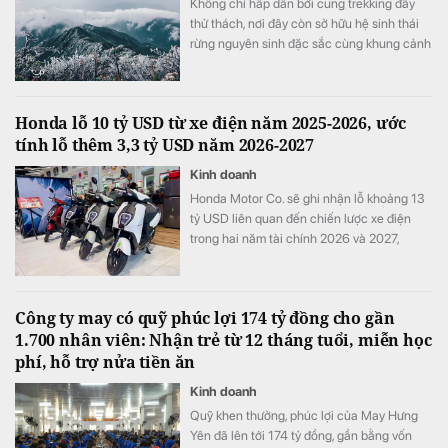
Không chỉ hấp dẫn bởi cung trekking đầy
thử thách, nơi đây còn sở hữu hệ sinh thái
rừng nguyên sinh đặc sắc cùng khung cảnh
biến đổi theo từng mùa trong năm.
Honda lỗ 10 tỷ USD từ xe điện năm 2025-2026, ước
tính lỗ thêm 3,3 tỷ USD năm 2026-2027
Kinh doanh
Honda Motor Co. sẽ ghi nhận lỗ khoảng 13
tỷ USD liên quan đến chiến lược xe điện
trong hai năm tài chính 2026 và 2027,
tương đương khoảng ba năm lợi nhuận hoạt
động và nhiều hơn tổng chi tiêu nghiên cứu
và phát triển (R&D) của cả một năm.
Công ty may có quỹ phúc lợi 174 tỷ đồng cho gần
1.700 nhân viên: Nhận trẻ từ 12 tháng tuổi, miễn học
phí, hỗ trợ nửa tiền ăn
Kinh doanh
Quỹ khen thưởng, phúc lợi của May Hưng
Yên đã lên tới 174 tỷ đồng, gần bằng vốn