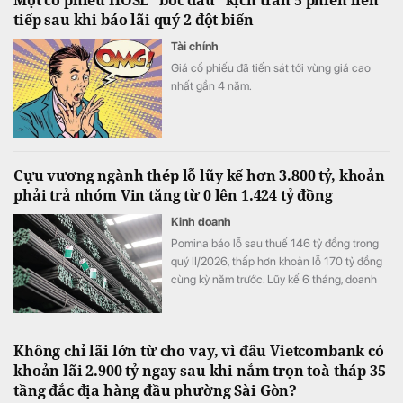
tiếp sau khi báo lãi quý 2 đột biến
Tài chính
Giá cổ phiếu đã tiến sát tới vùng giá cao
nhất gần 4 năm.
Cựu vương ngành thép lỗ lũy kế hơn 3.800 tỷ, khoản
phải trả nhóm Vin tăng từ 0 lên 1.424 tỷ đồng
Kinh doanh
Pomina báo lỗ sau thuế 146 tỷ đồng trong
quý II/2026, thấp hơn khoản lỗ 170 tỷ đồng
cùng kỳ năm trước. Lũy kế 6 tháng, doanh
nghiệp lỗ 325 tỷ đồng, chỉ cải thiện khoảng
4 tỷ đồng so với nửa đầu năm 2025.
Không chỉ lãi lớn từ cho vay, vì đâu Vietcombank có
khoản lãi 2.900 tỷ ngay sau khi nắm trọn toà tháp 35
tầng đắc địa hàng đầu phường Sài Gòn?