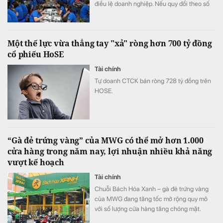
điều lệ doanh nghiệp. Nếu quy đổi theo số
lao động cuối năm 2025, quy mô quỹ tương
đương hơn 100 triệu đồng cho mỗi nhân
viên.
Một thế lực vừa thẳng tay "xả" ròng hơn 700 tỷ đồng
cổ phiếu HoSE
Tài chính
Tự doanh CTCK bán ròng 728 tỷ đồng trên
HOSE.
“Gà đẻ trứng vàng” của MWG có thể mở hơn 1.000
cửa hàng trong năm nay, lợi nhuận nhiều khả năng
vượt kế hoạch
Tài chính
Chuỗi Bách Hóa Xanh – gà đẻ trứng vàng
của MWG đang tăng tốc mở rộng quy mô
với số lượng cửa hàng tăng chóng mặt.