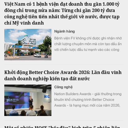
Việt Nam có 1 bệnh viện đạt doanh thu gần 1.000 tỷ
đồng chỉ trong nửa năm: Từng chi gần 200 tỷ đưa
công nghệ tiên tiến nhất thế giới về nước, được tạp
chí Mỹ vinh danh
Ngành hàng
Bệnh viện FV không chỉ được ghi nhận nhờ
chất lượng chuyên môn mà còn tạo dấu ấn
với chiến lược đầu tư mạnh vào các công
nghệ y tế hiện đại.
Khởi động Better Choice Awards 2026: Lần đầu vinh
danh doanh nghiệp kiến tạo đất nước
Công nghệ
Nation Builders Awards - giải thưởng trong
khuôn khổ chương trình Better Choice
Awards - là hạng mục mới của năm 2026,
tôn vinh những doanh nghiệp có đóng góp
nổi bật cho sự phát triển của đất nước.
Một cổ phiếu HOSE "bốc đầu" kịch trần 5 phiên liên