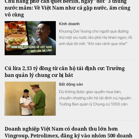
Chủ hàng phở càn quét Berlin, ngày "đốt" 3 thùng
nước mắm: Về Việt Nam như cá gặp nước, ấm cúng
vô cùng
Kinh doanh
Khuong Dat Vuong cho người qua đường
thử một xíu nước lèo phở. Họ khen ngon, rồi
anh đưa lời mời: "Khi nào rảnh qua nha!"
Cú lừa 2,13 tỷ đồng từ căn hộ tái định cư: Trưởng
ban quản lý chung cư bị bắt
Bất động sản
Dù không được giao quyền mua bán,
chuyển nhượng căn hộ tái định cư, nguyên
Trưởng Ban quản lý Chung cư 1050 căn
vẫn đứng ra ký giấy tờ, nhận tiền và bàn giao
căn hộ cho người mua, tạo niềm tin rằng
giao dịch hợp pháp.
Doanh nghiệp Việt Nam có doanh thu lớn hơn
Vingroup, Petrolimex, đăng ký vào nhóm 500 doanh