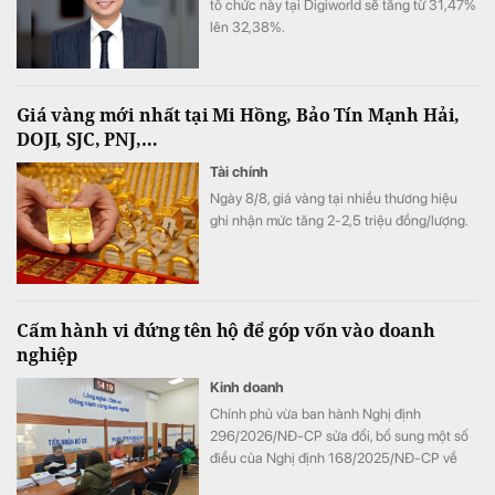
tổ chức này tại Digiworld sẽ tăng từ 31,47%
lên 32,38%.
Giá vàng mới nhất tại Mi Hồng, Bảo Tín Mạnh Hải,
DOJI, SJC, PNJ,…
Tài chính
Ngày 8/8, giá vàng tại nhiều thương hiệu
ghi nhận mức tăng 2-2,5 triệu đồng/lượng.
Cấm hành vi đứng tên hộ để góp vốn vào doanh
nghiệp
Kinh doanh
Chính phủ vừa ban hành Nghị định
296/2026/NĐ-CP sửa đổi, bổ sung một số
điều của Nghị định 168/2025/NĐ-CP về
đăng ký doanh nghiệp, trong đó, cấm hành