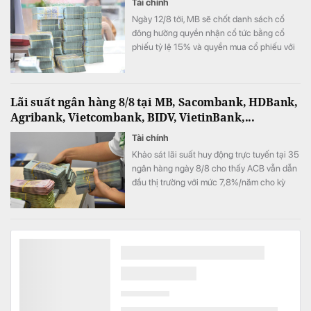
Tài chính
Ngày 12/8 tới, MB sẽ chốt danh sách cổ
đông hưởng quyền nhận cổ tức bằng cổ
phiếu tỷ lệ 15% và quyền mua cổ phiếu với
tỷ lệ 10:1.
Lãi suất ngân hàng 8/8 tại MB, Sacombank, HDBank,
Agribank, Vietcombank, BIDV, VietinBank,...
Tài chính
Khảo sát lãi suất huy động trực tuyến tại 35
ngân hàng ngày 8/8 cho thấy ACB vẫn dẫn
đầu thị trường với mức 7,8%/năm cho kỳ
hạn 12 tháng, trong khi nhóm Big4 duy trì lãi
suất 6,8%/năm.
Omoda & Jaecoo triển khai loạt ưu đãi tháng 8, giá
Omoda C5 từ 459,1 triệu đồng
Kinh doanh
Omoda & Jaecoo Việt Nam triển khai
chương trình ưu đãi tháng 8 trên các dòng