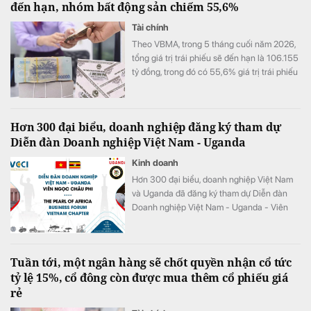
đến hạn, nhóm bất động sản chiếm 55,6%
Tài chính
Theo VBMA, trong 5 tháng cuối năm 2026,
tổng giá trị trái phiếu sẽ đến hạn là 106.155
tỷ đồng, trong đó có 55,6% giá trị trái phiếu
sắp đáo hạn thuộc nhóm bất động sản.
Hơn 300 đại biểu, doanh nghiệp đăng ký tham dự
Diễn đàn Doanh nghiệp Việt Nam - Uganda
Kinh doanh
Hơn 300 đại biểu, doanh nghiệp Việt Nam
và Uganda đã đăng ký tham dự Diễn đàn
Doanh nghiệp Việt Nam - Uganda - Viên
ngọc Châu Phi (The Pearl of Africa –
Uganda Business Forum & Expo Vietnam
Chapter) năm 2026.
Tuần tới, một ngân hàng sẽ chốt quyền nhận cổ tức
tỷ lệ 15%, cổ đông còn được mua thêm cổ phiếu giá
rẻ