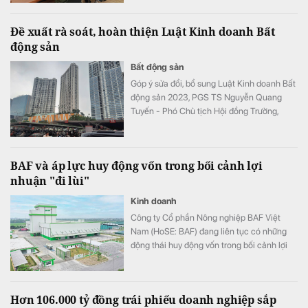
vi đứng tên hộ để góp vốn vào doanh
nghiệp.
Đề xuất rà soát, hoàn thiện Luật Kinh doanh Bất
động sản
Bất động sản
Góp ý sửa đổi, bổ sung Luật Kinh doanh Bất
động sản 2023, PGS TS Nguyễn Quang
Tuyến - Phó Chủ tịch Hội đồng Trường,
Trưởng khoa Pháp luật Kinh tế - Trường Đại
học Luật Hà Nội đề xuất 8 nội dung quan
trọng nhằm bảo đảm tính thống nhất của hệ
BAF và áp lực huy động vốn trong bối cảnh lợi
thống pháp luật và nâng cao tính khả thi khi
nhuận "đi lùi"
triển khai.
Kinh doanh
Công ty Cổ phần Nông nghiệp BAF Việt
Nam (HoSE: BAF) đang liên tục có những
động thái huy động vốn trong bối cảnh lợi
nhuận của doanh nghiệp "đi lùi" so với cùng
kỳ năm 2025.
Hơn 106.000 tỷ đồng trái phiếu doanh nghiệp sắp