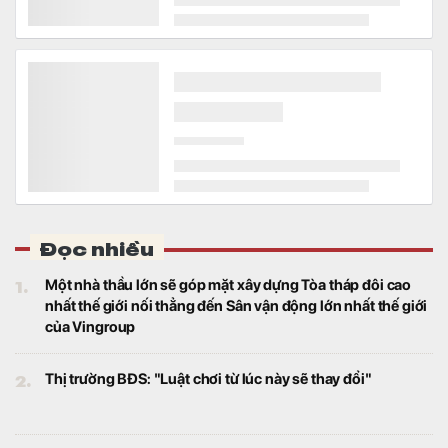
SUV động cơ xăng và Super Hybrid, trong
đó một số mẫu được hỗ trợ chi phí nhiên
liệu trong nhiều năm và hỗ trợ lãi suất trong
12 tháng đầu.
Tin vui cho người dùng ChatGPT miễn phí
Công nghệ
Theo đó, OpenAI sẽ gỡ giới hạn độ dài của
cuộc trò chuyện bằng văn bản với toàn bộ
người dùng ChatGPT, đồng thời nâng cấp
các mô hình mặc định.
Lãi đột biến, GVR “rót” nghìn tỷ đồng vào quỹ khoa
học công nghệ
Kinh doanh
Tập đoàn Công nghiệp Cao su Việt Nam
(GVR) ghi nhận lợi nhuận tăng mạnh trong
nửa đầu năm 2026, trong đó lợi nhuận khác
đóng góp đáng kể. Đáng chú ý, chi phí
nghiên cứu khoa học và công nghệ trong
quý II tăng hơn 145 lần, kéo quỹ phát triển