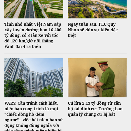
Tỉnh nhỏ nhất Việt Nam sắp
Ngay tuần sau, FLC Quy
xây tuyến đường hơn 16.400
Nhơn sẽ đón sự kiện đặc
tỷ đồng, có 8 làn xe với tốc
biệt
độ 120 km/giờ nối thẳng
Vành đai 4 ra biển
VARS: Cần tránh cách hiểu
Cú lừa 2,13 tỷ đồng từ căn
niên hạn công trình là một
hộ tái định cư: Trưởng ban
“chiếc đồng hồ đếm
quản lý chung cư bị bắt
ngược”...việc hết niên hạn sử
dụng không đồng nghĩa với
việc công trình mặc nhiên bị