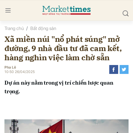
Trang chủ
Bất động sản
bình luận
Xã miền núi "nổ phát súng" mở
đường, 9 nhà đầu tư đã cam kết,
hàng nghìn việc làm chờ sẵn
Pha Lê
10:50 26/04/2025
Dự án này nằm trong vị trí chiến lược quan
Hủy
G
trọng.