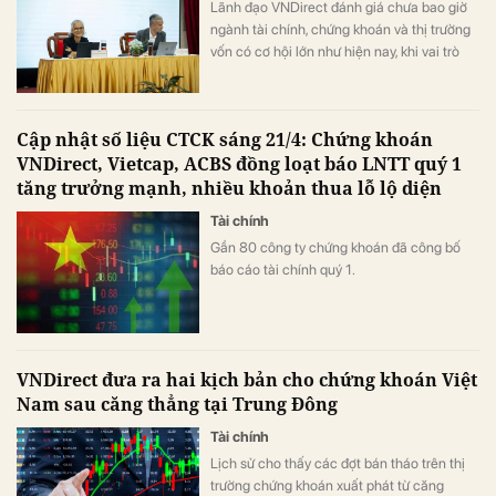
Lãnh đạo VNDirect đánh giá chưa bao giờ
ngành tài chính, chứng khoán và thị trường
vốn có cơ hội lớn như hiện nay, khi vai trò
của công ty chứng khoán ngày càng được
doanh nghiệp, nhà đầu tư và cơ quan quản
lý nhìn nhận rõ hơn.
Cập nhật số liệu CTCK sáng 21/4: Chứng khoán
VNDirect, Vietcap, ACBS đồng loạt báo LNTT quý 1
tăng trưởng mạnh, nhiều khoản thua lỗ lộ diện
Tài chính
Gần 80 công ty chứng khoán đã công bố
báo cáo tài chính quý 1.
VNDirect đưa ra hai kịch bản cho chứng khoán Việt
Nam sau căng thẳng tại Trung Đông
Tài chính
Lịch sử cho thấy các đợt bán tháo trên thị
trường chứng khoán xuất phát từ căng