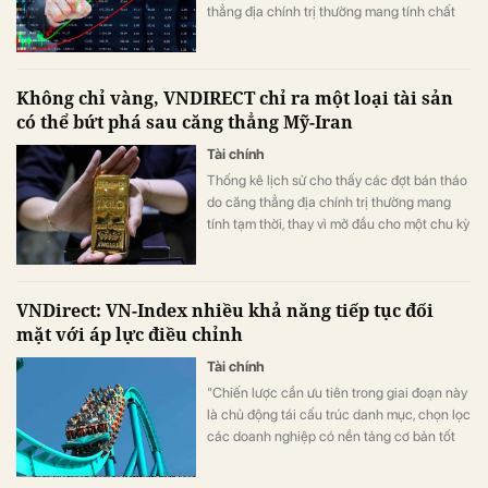
thẳng địa chính trị thường mang tính chất
ngắn hạn, nhiều hơn là khởi đầu của một
chu kỳ thị trường giá xuống kéo dài.
Không chỉ vàng, VNDIRECT chỉ ra một loại tài sản
có thể bứt phá sau căng thẳng Mỹ-Iran
Tài chính
Thống kê lịch sử cho thấy các đợt bán tháo
do căng thẳng địa chính trị thường mang
tính tạm thời, thay vì mở đầu cho một chu kỳ
thị trường giá xuống kéo dài.
VNDirect: VN-Index nhiều khả năng tiếp tục đối
mặt với áp lực điều chỉnh
Tài chính
"Chiến lược cần ưu tiên trong giai đoạn này
là chủ động tái cấu trúc danh mục, chọn lọc
các doanh nghiệp có nền tảng cơ bản tốt
và được hưởng lợi từ sự thay đổi chính sách
nhằm đón đầu chu kỳ tăng trưởng mới".