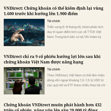
VNDirect: Chứng khoán có thể kiểm định lại vùng
1.600 trước khi hướng lên 1.900 điểm
Tài chính
Triển vọng 6–9 tháng tới, nhóm phân tích
duy trì quan điểm tích cực về TTCK Việt
Nam. Trong kịch bản cơ sở, VN-Index kỳ
vọng sẽ hướng tới vùng 1.850–1.900 điểm.
VNDirect chỉ ra 9 cổ phiếu hưởng lợi lớn sau khi
chứng khoán Việt Nam được nâng hạng
Tài chính
Theo VNDirect, Việt Nam có thể đón nhận
dòng vốn ngoại khoảng 1,0-1,5 tỷ USD từ
các quỹ mở và ETF tham chiếu theo bộ chỉ
số của FTSE.
Chứng khoán VNDirect muốn phát hành hơn 432
triệu cổ phiếu, nâng vốn lên gần 20.000 tỷ đồng