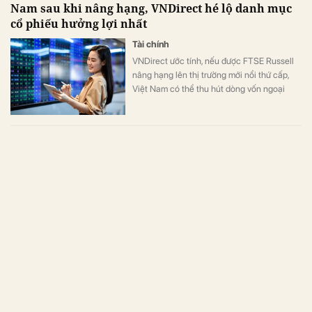
Nam sau khi nâng hạng, VNDirect hé lộ danh mục
cổ phiếu hưởng lợi nhất
Tài chính
VNDirect ước tính, nếu được FTSE Russell
nâng hạng lên thị trường mới nổi thứ cấp,
Việt Nam có thể thu hút dòng vốn ngoại
khoảng 1,0 – 1,5 tỷ USD từ các quỹ mở và
ETF theo dõi bộ chỉ số FTSE.
Thị phần môi giới HoSE quý 3/2025: SSI lên cao nhất
5 năm, MBS bứt tốc đẩy VNDirect ra khỏi top 6
Tài chính
10 công ty chứng khoán chiếm tổng cộng
69,05% thị phần giao dịch môi giới cổ
phiếu, chứng chỉ quỹ và chứng quyền có
đảm bảo lớn nhất trong quý 3/2025 trên
HoSE.
VNDirect: Chứng khoán có thể kiểm định lại vùng
1.600 trước khi hướng lên 1.900 điểm