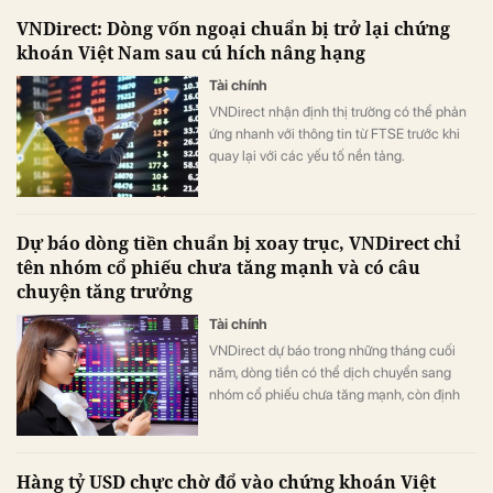
VNDirect: Dòng vốn ngoại chuẩn bị trở lại chứng
khoán Việt Nam sau cú hích nâng hạng
Tài chính
VNDirect nhận định thị trường có thể phản
ứng nhanh với thông tin từ FTSE trước khi
quay lại với các yếu tố nền tảng.
Dự báo dòng tiền chuẩn bị xoay trục, VNDirect chỉ
tên nhóm cổ phiếu chưa tăng mạnh và có câu
chuyện tăng trưởng
Tài chính
VNDirect dự báo trong những tháng cuối
năm, dòng tiền có thể dịch chuyển sang
nhóm cổ phiếu chưa tăng mạnh, còn định
giá hấp dẫn và có câu chuyện tăng trưởng
rõ ràng cho cả năm nay và năm tới.
Hàng tỷ USD chực chờ đổ vào chứng khoán Việt