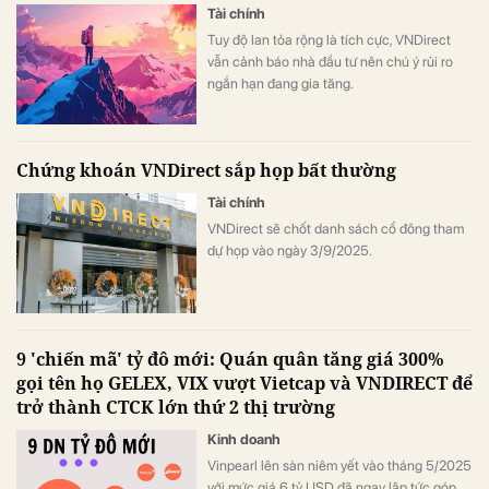
Tài chính
Tuy độ lan tỏa rộng là tích cực, VNDirect
vẫn cảnh báo nhà đầu tư nên chú ý rủi ro
ngắn hạn đang gia tăng.
Chứng khoán VNDirect sắp họp bất thường
Tài chính
VNDirect sẽ chốt danh sách cổ đông tham
dự họp vào ngày 3/9/2025.
9 'chiến mã' tỷ đô mới: Quán quân tăng giá 300%
gọi tên họ GELEX, VIX vượt Vietcap và VNDIRECT để
trở thành CTCK lớn thứ 2 thị trường
Kinh doanh
Vinpearl lên sàn niêm yết vào tháng 5/2025
với mức giá 6 tỷ USD đã ngay lập tức góp