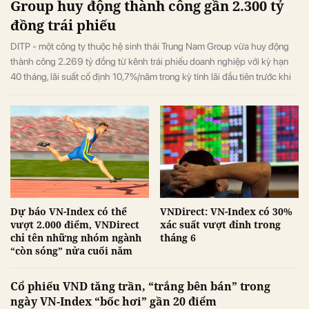
Group huy động thành công gần 2.300 tỷ
đồng trái phiếu
DITP - một công ty thuộc hệ sinh thái Trung Nam Group vừa huy động
thành công 2.269 tỷ đồng từ kênh trái phiếu doanh nghiệp với kỳ hạn
40 tháng, lãi suất cố định 10,7%/năm trong kỳ tính lãi đầu tiên trước khi
chuyển sang cơ chế lãi suất thả nổi.
Dự báo VN-Index có thể
VNDirect: VN-Index có 30%
vượt 2.000 điểm, VNDirect
xác suất vượt đỉnh trong
chỉ tên những nhóm ngành
tháng 6
“còn sóng” nửa cuối năm
Cổ phiếu VND tăng trần, “trắng bên bán” trong
ngày VN-Index “bốc hơi” gần 20 điểm