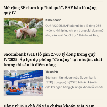
Mở rộng 3F chưa kịp “hái quả”, BAF báo lỗ nặng
quý IV
Kinh doanh
Quý IV/2025, BAF bất ngờ báo lỗ ròng 265
tỷ đồng khi áp lực chi phí trong giai đoạn mở
rộng sản xuất “nuốt trọn” thành quả tăng
trưởng sản lượng. Dù mảng chăn nuôi 3F
ghi nhận doanh thu tăng mạnh, biên lợi
nhuận lao dốc và chi phí lãi vay leo thang
Sacombank (STB) lỗ gần 2.700 tỷ đồng trong quý
đã kéo lợi nhuận cả năm xuống mức thấp
IV/2025: Áp lực dự phòng “đè nặng” lợi nhuận, chất
nhất trong nhiều năm.
lượng tài sản là điểm nóng
Tài chính
Bức tranh kinh doanh của Sacombank
(STB) trong quý IV/2025 trở nên kém tích
cực khi ngân hàng ghi nhận khoản lỗ lên tới
gần 2.700 tỷ đồng, kéo lợi nhuận cả năm
2025 chỉ hoàn thành khoảng 39% so với dự
báo. Nguyên nhân chủ yếu đến từ việc gia
Hàng tỷ USD chờ đổ vào chứng khoán Việt Nam
tăng mạnh trích lập dự phòng rủi ro tín dụng