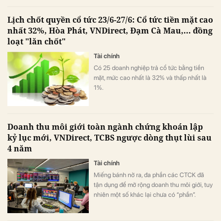
sai sót dẫn đến việc không có đủ tài sản ký
quỹ trên tài khoản nhà đầu tư.
Lịch chốt quyền cổ tức 23/6-27/6: Cổ tức tiền mặt cao
nhất 32%, Hòa Phát, VNDirect, Đạm Cà Mau,... đồng
loạt "lăn chốt"
Tài chính
Có 25 doanh nghiệp trả cổ tức bằng tiền
mặt, mức cao nhất là 32% và thấp nhất là
1%.
Doanh thu môi giới toàn ngành chứng khoán lập
kỷ lục mới, VNDirect, TCBS ngược dòng thụt lùi sau
4 năm
Tài chính
Miếng bánh nở ra, đa phần các CTCK đã
tận dụng để mở rộng doanh thu môi giới, tuy
nhiên một số khác lại chưa có “phần”.