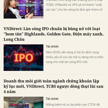
TCBS, VPBankS và VPS sẽ trở thành “chất
xúc tác” cho làn sóng tái định giá nhóm cổ
phiếu chứng khoán.
VNDirect: Làn sóng IPO chuẩn bị bùng nổ với loạt
"bom tấn" Highlands, Golden Gate, Điện máy xanh,
Long Châu
Tài chính
Năm 2025, nền tảng vĩ mô ổn định cùng
nhiều yếu tố xúc tác hội tụ đang mở ra triển
vọng cho một làn sóng IPO mới.
Doanh thu môi giới toàn ngành chứng khoán lập
kỷ lục mới, VNDirect, TCBS ngược dòng thụt lùi sau
4 năm
Tài chính
Miếng bánh nở ra, đa phần các CTCK đã