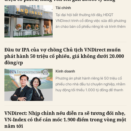
Tài chính
Tại đại hội bất thường tới đây, HĐQT
VNDirect trình cổ đông việc sửa đổi phương
án chào bán cổ phiếu riêng lẻ và trình thêm
phương án chào bán cho cổ đông hiện hữu.
Đầu tư IPA của vợ chồng Chủ tịch VNDirect muốn
phát hành 50 triệu cổ phiếu, giá không dưới 20.000
đồng/cp
Kinh doanh
Phương án phát hành riêng lẻ 50 triệu cổ
phiếu cho nhà đầu tư chuyên nghiệp, nhằm
huy động tối thiểu 1.000 tỷ đồng để thanh
toán gốc và lãi các lô trái phiếu đến hạn
trong 2 tháng tới.
VNDirect: Nhịp chỉnh nếu diễn ra sẽ tương đối nhẹ,
VN-Index có thể cán mốc 1.900 điểm trong vòng một
năm tới