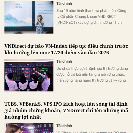
Tài chính
Sau 19 năm hình thành và phát triển, Công
ty Cổ phần Chứng khoán VNDIRECT
(VNDIRECT) xây dựng định hướng “Tích
hợp trí tuệ – Vượt mọi giới hạn”, đồng thời
thể hiện vai trò là một thành tố quan trọng
trong hệ sinh thái của Công ty Cổ phần Tập
VNDirect dự báo VN-Index tiếp tục điều chỉnh trước
đoàn Đầu tư IPA (IPA Group), mang đến giải
khi hướng lên mốc 1.720 điểm vào đầu 2026
pháp tài chính, tiêu dùng xanh và tương hỗ
toàn diện cho người Việt.
Tài chính
Dù chưa thực sự rẻ, định giá thị trường đang
được hỗ trợ bởi nền tảng vĩ mô vững chắc,
triển vọng nâng hạng thị trường và kỳ vọng
lợi nhuận của doanh nghiệp niêm yết duy trì
khả quan.
TCBS, VPBankS, VPS IPO kích hoạt làn sóng tái định
giá nhóm chứng khoán, VNDirect chỉ tên những mã
hưởng lợi nhất
Tài chính
VNDirect cho rằng, các thương vụ IPO của