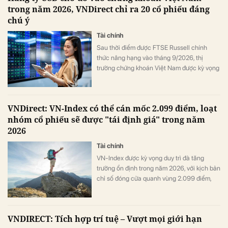
trong năm 2026, VNDirect chỉ ra 20 cổ phiếu đáng
trong bối cảnh chất lượng tài sản có nhiều
chú ý
biến động.
Tài chính
Sau thời điểm được FTSE Russell chính
thức nâng hạng vào tháng 9/2026, thị
trường chứng khoán Việt Nam được kỳ vọng
sẽ đón dòng vốn từ các quỹ ETF mô phỏng
chỉ số FTSE.
VNDirect: VN-Index có thể cán mốc 2.099 điểm, loạt
nhóm cổ phiếu sẽ được "tái định giá" trong năm
2026
Tài chính
VN-Index được kỳ vọng duy trì đà tăng
trưởng ổn định trong năm 2026, với kịch bản
chỉ số đóng cửa quanh vùng 2.099 điểm,
tương ứng mức tăng khoảng 27,5% so với
mức đóng cửa ngày 12/12/2025.
VNDIRECT: Tích hợp trí tuệ – Vượt mọi giới hạn