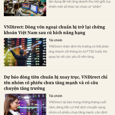
tận dụng để mở rộng doanh thu môi giới, tuy
nhiên một số khác lại chưa có “phần”.
VNDirect: Dòng vốn ngoại chuẩn bị trở lại chứng
khoán Việt Nam sau cú hích nâng hạng
Tài chính
VNDirect nhận định thị trường có thể phản
ứng nhanh với thông tin từ FTSE trước khi
quay lại với các yếu tố nền tảng.
Dự báo dòng tiền chuẩn bị xoay trục, VNDirect chỉ
tên nhóm cổ phiếu chưa tăng mạnh và có câu
chuyện tăng trưởng
Tài chính
VNDirect dự báo trong những tháng cuối
năm, dòng tiền có thể dịch chuyển sang
nhóm cổ phiếu chưa tăng mạnh, còn định