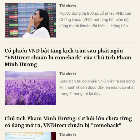
Tài chính
Ngược dòng thị trường, cổ phiếu VND của
Chứng khoán VNDirect tăng hết biên độ,
cùng thanh khoản đột biến – “trắng bên
bán” trong ngày VN-Index “bốc hơi” gần 20
điểm.
Cổ phiếu VND bật tăng kịch trần sau phát ngôn
“VNDirect chuẩn bị comeback" của Chủ tịch Phạm
Minh Hương
Tài chính
Giao dịch tại cổ phiếu VND diễn ra sôi động
khi thanh khoản được đẩy lên mức cao nhất
trong 7 tháng trở lại đây.
Chủ tịch Phạm Minh Hương: Cơ hội lớn chưa từng
có đang mở ra, VNDirect chuẩn bị "comeback"
Tài chính