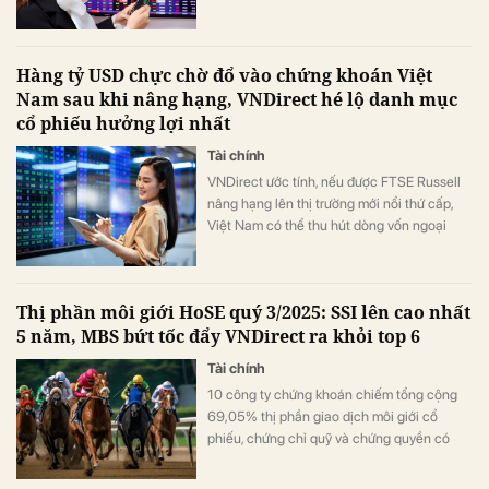
giá hấp dẫn và có câu chuyện tăng trưởng
rõ ràng cho cả năm nay và năm tới.
Hàng tỷ USD chực chờ đổ vào chứng khoán Việt
Nam sau khi nâng hạng, VNDirect hé lộ danh mục
cổ phiếu hưởng lợi nhất
Tài chính
VNDirect ước tính, nếu được FTSE Russell
nâng hạng lên thị trường mới nổi thứ cấp,
Việt Nam có thể thu hút dòng vốn ngoại
khoảng 1,0 – 1,5 tỷ USD từ các quỹ mở và
ETF theo dõi bộ chỉ số FTSE.
Thị phần môi giới HoSE quý 3/2025: SSI lên cao nhất
5 năm, MBS bứt tốc đẩy VNDirect ra khỏi top 6
Tài chính
10 công ty chứng khoán chiếm tổng cộng
69,05% thị phần giao dịch môi giới cổ
phiếu, chứng chỉ quỹ và chứng quyền có
đảm bảo lớn nhất trong quý 3/2025 trên
HoSE.