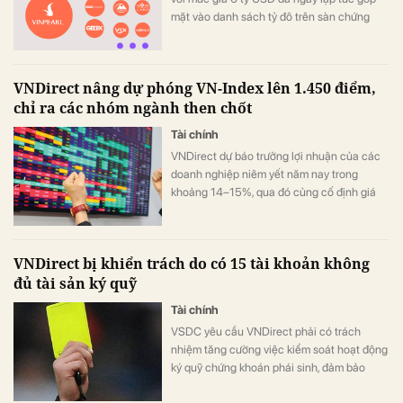
mặt vào danh sách tỷ đô trên sàn chứng
khoán.
VNDirect nâng dự phóng VN-Index lên 1.450 điểm,
chỉ ra các nhóm ngành then chốt
Tài chính
VNDirect dự báo trưởng lợi nhuận của các
doanh nghiệp niêm yết năm nay trong
khoảng 14–15%, qua đó củng cố định giá
VN-Index ở mức P/E dự phóng 13,5 lần vào
cuối năm.
VNDirect bị khiển trách do có 15 tài khoản không
đủ tài sản ký quỹ
Tài chính
VSDC yêu cầu VNDirect phải có trách
nhiệm tăng cường việc kiểm soát hoạt động
ký quỹ chứng khoán phái sinh, đảm bảo
tuân thủ các quy định hiện hành để hạn chế