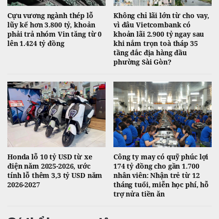
Cựu vương ngành thép lỗ
Không chỉ lãi lớn từ cho vay,
lũy kế hơn 3.800 tỷ, khoản
vì đâu Vietcombank có
phải trả nhóm Vin tăng từ 0
khoản lãi 2.900 tỷ ngay sau
lên 1.424 tỷ đồng
khi nắm trọn toà tháp 35
tầng đắc địa hàng đầu
phường Sài Gòn?
Honda lỗ 10 tỷ USD từ xe
Công ty may có quỹ phúc lợi
điện năm 2025-2026, ước
174 tỷ đồng cho gần 1.700
tính lỗ thêm 3,3 tỷ USD năm
nhân viên: Nhận trẻ từ 12
2026-2027
tháng tuổi, miễn học phí, hỗ
trợ nửa tiền ăn