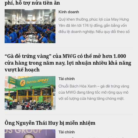
phí, hỗ trợ nửa tiền ăn
Kinh doanh
Quỹ khen thưởng, phúc lợi của May Hưng
Yên đã lên tới 174 tỷ đồng, gần bằng vốn
điều lệ doanh nghiệp. Nếu quy đổi theo số
lao động cuối năm 2025, quy mô quỹ tương
đương hơn 100 triệu đồng cho mỗi nhân
viên.
“Gà đẻ trứng vàng” của MWG có thể mở hơn 1.000
cửa hàng trong năm nay, lợi nhuận nhiều khả năng
vượt kế hoạch
Tài chính
Chuỗi Bách Hóa Xanh – gà đẻ trứng vàng
của MWG đang tăng tốc mở rộng quy mô
với số lượng cửa hàng tăng chóng mặt.
Ông Nguyễn Thái Huy bị miễn nhiệm
Tài chính