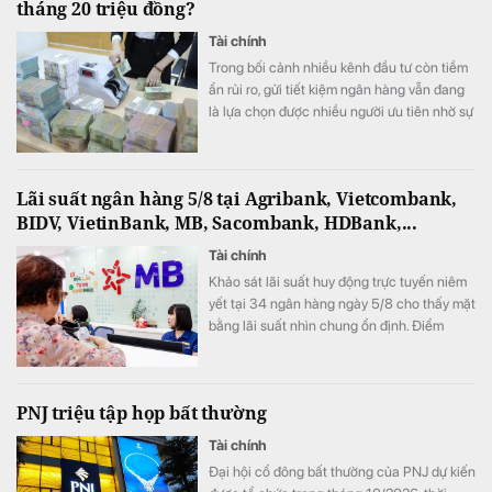
tháng 20 triệu đồng?
Tài chính
Trong bối cảnh nhiều kênh đầu tư còn tiềm
ẩn rủi ro, gửi tiết kiệm ngân hàng vẫn đang
là lựa chọn được nhiều người ưu tiên nhờ sự
an toàn và ổn định.
Lãi suất ngân hàng 5/8 tại Agribank, Vietcombank,
BIDV, VietinBank, MB, Sacombank, HDBank,...
Tài chính
Khảo sát lãi suất huy động trực tuyến niêm
yết tại 34 ngân hàng ngày 5/8 cho thấy mặt
bằng lãi suất nhìn chung ổn định. Điểm
đáng chú ý là SeABank đồng loạt giảm lãi
suất ở nhiều kỳ hạn, trong khi ACB tiếp tục
dẫn đầu với 7,8%/năm và LPBank duy trì
PNJ triệu tập họp bất thường
mức 7,3%/năm.
Tài chính
Đại hội cổ đông bất thường của PNJ dự kiến