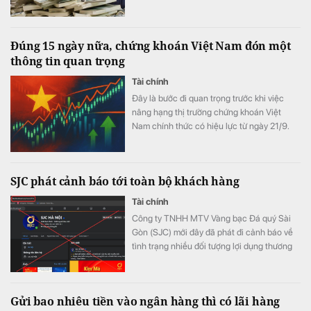
Đúng 15 ngày nữa, chứng khoán Việt Nam đón một
thông tin quan trọng
Tài chính
Đây là bước đi quan trọng trước khi việc
nâng hạng thị trường chứng khoán Việt
Nam chính thức có hiệu lực từ ngày 21/9.
SJC phát cảnh báo tới toàn bộ khách hàng
Tài chính
Công ty TNHH MTV Vàng bạc Đá quý Sài
Gòn (SJC) mới đây đã phát đi cảnh báo về
tình trạng nhiều đối tượng lợi dụng thương
hiệu SJC để lập fanpage giả mạo nhằm lừa
đảo khách hàng.
Gửi bao nhiêu tiền vào ngân hàng thì có lãi hàng