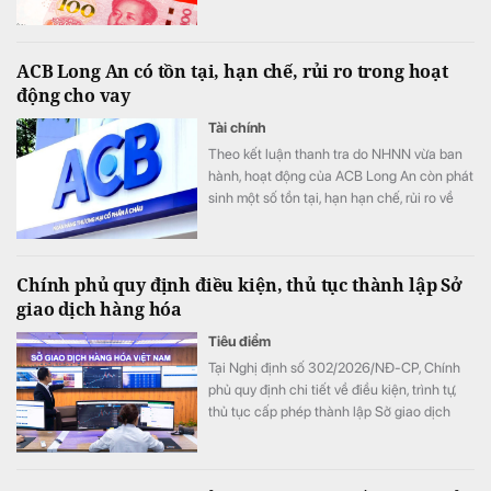
lửa.
ACB Long An có tồn tại, hạn chế, rủi ro trong hoạt
động cho vay
Tài chính
Theo kết luận thanh tra do NHNN vừa ban
hành, hoạt động của ACB Long An còn phát
sinh một số tồn tại, hạn hạn chế, rủi ro về
nguyên tắc vay vốn; thẩm định, xét duyệt
cho vay; về kiểm tra, giám sát vốn vay; về
báo cáo giao dịch có giá trị lớn; về hoạt
Chính phủ quy định điều kiện, thủ tục thành lập Sở
động chuyển tiền ra nước ngoài.
giao dịch hàng hóa
Tiêu điểm
Tại Nghị định số 302/2026/NĐ-CP, Chính
phủ quy định chi tiết về điều kiện, trình tự,
thủ tục cấp phép thành lập Sở giao dịch
hàng hóa.