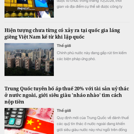
được tổ chức trong tháng 10/2026, thời
gian và địa điểm cụ thể sẽ được công ty
thông báo sau.
Hiện tượng chưa từng có xảy ra tại quốc gia láng
giềng Việt Nam kể từ khi lập quốc
Thế giới
Chính phủ nước này đang gấp rút tìm kiếm
các biện pháp ứng phó.
Trung Quốc tuyên bố áp thuế 20% với tài sản uỷ thác
ở nước ngoài, giới siêu giàu 'nháo nhào' tìm cách
nộp tiền
Thế giới
Quy định mới của Trung Quốc về đánh thuế
các quỹ tín thác ở nước ngoài đang khiến
giới siêu giàu nước này như ngồi trên đống