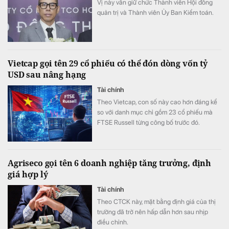
Vị này vẫn giữ chức Thành viên Hội đồng
quản trị và Thành viên Ủy Ban Kiểm toán.
Vietcap gọi tên 29 cổ phiếu có thể đón dòng vốn tỷ
USD sau nâng hạng
Tài chính
Theo Vietcap, con số này cao hơn đáng kể
so với danh mục chỉ gồm 23 cổ phiếu mà
FTSE Russell từng công bố trước đó.
Agriseco gọi tên 6 doanh nghiệp tăng trưởng, định
giá hợp lý
Tài chính
Theo CTCK này, mặt bằng định giá của thị
trường đã trở nên hấp dẫn hơn sau nhịp
điều chỉnh.