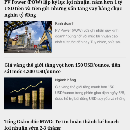
PV Power (POW) lập kỷ lục lợi nhuận, nắm hơn 1 tỷ
USD tiền và tiền gửi nhưng vẫn tăng vay hàng chục
nghìn tỷ đồng
Kinh doanh
PV Power (POW) vừa ghi nhận quý kinh
doanh “bùng nổ” với mức lợi nhuận cao
nhất từ trước đến nay. Tuy nhiên, phía sau
bức tranh tăng trưởng là một nghịch lý đáng
chú ý: doanh nghiệp đang nắm giữ lượng
tiền và tiền gửi ngân hàng hơn 1 tỷ USD,
Giá vàng thế giới tăng vọt hơn 150 USD/ounce, tiến
nhưng vẫn đẩy mạnh vay vốn khiến chi phí
sát mốc 4.200 USD/ounce
lãi vay tăng vọt.
Ngành hàng
Giá vàng thế giới tăng mạnh hơn 150
USD/ounce trong phiên giao dịch ngày 5/8,
được hỗ trợ bởi đồng USD suy yếu và những
bất ổn địa chính trị. Trong khi đó, giới đầu tư
hướng sự chú ý tới loạt dữ liệu việc làm của
Mỹ trong tuần này để tìm thêm tín hiệu về
Tổng Giám đốc MWG: Tự tin hoàn thành kế hoạch
triển vọng chính sách của Fed.
lợi nhuận sớm 2-3 tháng