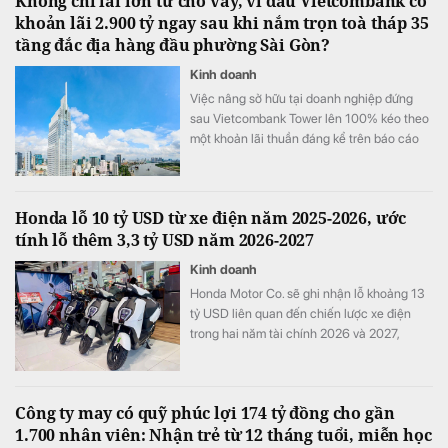
Không chỉ lãi lớn từ cho vay, vì đâu Vietcombank có
khoản lãi 2.900 tỷ ngay sau khi nắm trọn toà tháp 35
tầng đắc địa hàng đầu phường Sài Gòn?
Kinh doanh
Việc nâng sở hữu tại doanh nghiệp đứng
sau Vietcombank Tower lên 100% kéo theo
một khoản lãi thuần đáng kể trên báo cáo
tài chính hợp nhất của Vietcombank.
Honda lỗ 10 tỷ USD từ xe điện năm 2025-2026, ước
tính lỗ thêm 3,3 tỷ USD năm 2026-2027
Kinh doanh
Honda Motor Co. sẽ ghi nhận lỗ khoảng 13
tỷ USD liên quan đến chiến lược xe điện
trong hai năm tài chính 2026 và 2027,
tương đương khoảng ba năm lợi nhuận hoạt
động và nhiều hơn tổng chi tiêu nghiên cứu
và phát triển (R&D) của cả một năm.
Công ty may có quỹ phúc lợi 174 tỷ đồng cho gần
1.700 nhân viên: Nhận trẻ từ 12 tháng tuổi, miễn học