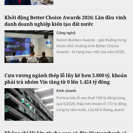
Khởi động Better Choice Awards 2026: Lần đầu vinh
danh doanh nghiệp kiến tạo đất nước
Công nghệ
Nation Builders Awards - giải thưởng trong
khuôn khổ chương trình Better Choice
Awards - là hạng mục mới của năm 2026,
tôn vinh những doanh nghiệp có đóng góp
nổi bật cho sự phát triển của đất nước.
Cựu vương ngành thép lỗ lũy kế hơn 3.800 tỷ, khoản
phải trả nhóm Vin tăng từ 0 lên 1.424 tỷ đồng
Kinh doanh
Pomina báo lỗ sau thuế 146 tỷ đồng trong
quý II/2026, thấp hơn khoản lỗ 170 tỷ đồng
cùng kỳ năm trước. Lũy kế 6 tháng, doanh
nghiệp lỗ 325 tỷ đồng, chỉ cải thiện khoảng
4 tỷ đồng so với nửa đầu năm 2025.