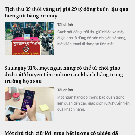
phòng rủi ro tín dụng, trong khi quy mô nợ
Tịch thu 39 thỏi vàng trị giá 29 tỷ đồng buôn lậu qua
có khả năng mất vốn (nợ nhóm 5) tiếp tục
biên giới bằng xe máy
tăng gần 20%, lên sát 3.900 tỷ đồng.
Tài chính
Cảnh sát đồng thời thu giữ chiếc xe máy
được cho là dùng để vận chuyển số vàng,
một điện thoại di động và tiền mặt.
Sau ngày 31/8, một ngân hàng có thể từ chối giao
dịch rút/chuyển tiền online của khách hàng trong
trường hợp sau
Tài chính
Một ngân hàng có thông báo quan trọng
liên quan đến các giao dịch rút/chuyển tiền
của khách hàng.
Một chủ tịch giữ lời, mua hết lượng cổ phiếu đã