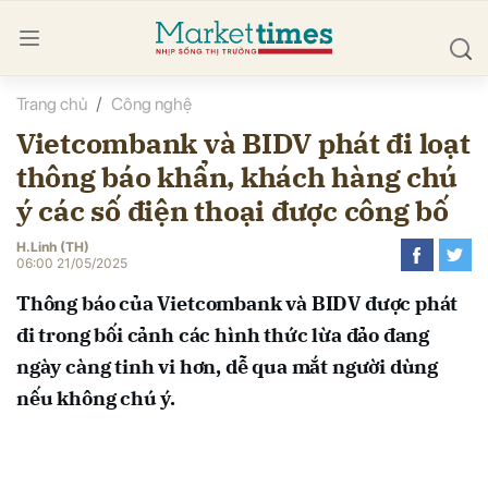
Trang chủ
Công nghệ
bình luận
Vietcombank và BIDV phát đi loạt
thông báo khẩn, khách hàng chú
ý các số điện thoại được công bố
H.Linh (TH)
06:00 21/05/2025
Thông báo của Vietcombank và BIDV được phát
Hủy
G
đi trong bối cảnh các hình thức lừa đảo đang
ngày càng tinh vi hơn, dễ qua mắt người dùng
nếu không chú ý.