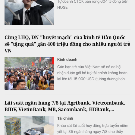
Tự doanh CTCK bán ròng 604 tỷ đồng trên
HOSE.
Cùng LHQ, DN "huyết mạch" của kinh tế Hàn Quốc
sẽ "tặng quà" gần 400 triệu đồng cho nhiều người trẻ
VN
Kinh doanh
Các bạn trẻ của Việt Nam sẽ có cơ hội
nhận được gói hỗ trợ tài chính không hoàn
lại lên tới 15.000 USD (tương đương hơn
393 triệu đồng) khi tham gia chương trình
này.
Lãi suất ngân hàng 7/8 tại Agribank, Vietcombank,
BIDV, VietinBank, MB, Sacombank, HDBank,...
Tài chính
Khảo sát lãi suất huy động trực tuyến niêm
yết tại 35 ngân hàng ngày 7/8 cho thấy