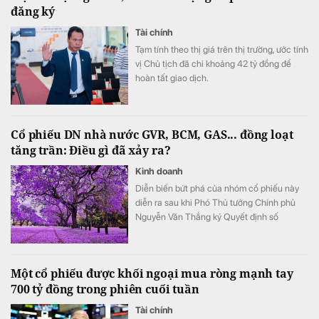
đăng ký
Tài chính
Tạm tính theo thị giá trên thị trường, ước tính
vị Chủ tịch đã chi khoảng 42 tỷ đồng để
hoàn tất giao dịch.
Cổ phiếu DN nhà nước GVR, BCM, GAS... đồng loạt
tăng trần: Điều gì đã xảy ra?
Kinh doanh
Diễn biến bứt phá của nhóm cổ phiếu này
diễn ra sau khi Phó Thủ tướng Chính phủ
Nguyễn Văn Thắng ký Quyết định số
40/2026/QĐ-TTg ngày 05/8/2026 của Thủ
tướng Chính phủ về tiêu chí phân loại
doanh nghiệp để thực hiện cơ cấu lại vốn
Một cổ phiếu được khối ngoại mua ròng mạnh tay
nhà nước tại doanh nghiệp nhà nước, doanh
700 tỷ đồng trong phiên cuối tuần
nghiệp có vốn nhà nước.
Tài chính