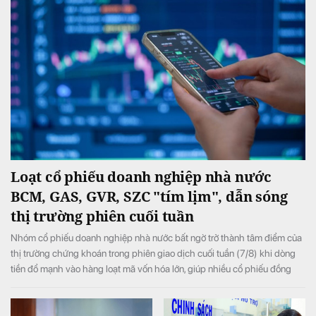
Loạt cổ phiếu doanh nghiệp nhà nước
BCM, GAS, GVR, SZC "tím lịm", dẫn sóng
thị trường phiên cuối tuần
Nhóm cổ phiếu doanh nghiệp nhà nước bất ngờ trở thành tâm điểm của
thị trường chứng khoán trong phiên giao dịch cuối tuần (7/8) khi dòng
tiền đổ mạnh vào hàng loạt mã vốn hóa lớn, giúp nhiều cổ phiếu đồng
loạt tăng kịch trần và đưa VN-Index đảo chiều tăng điểm sau khi mở cửa
trong sắc đỏ.