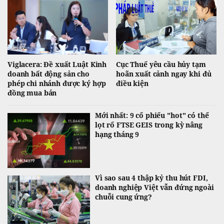
Viglacera: Đề xuất Luật Kinh
Cục Thuế yêu cầu hủy tạm
doanh bất động sản cho
hoãn xuất cảnh ngay khi đủ
phép chi nhánh được ký hợp
điều kiện
đồng mua bán
Mới nhất: 9 cổ phiếu "hot" có thể
lọt rổ FTSE GEIS trong kỳ nâng
hạng tháng 9
Vì sao sau 4 thập kỷ thu hút FDI,
doanh nghiệp Việt vẫn đứng ngoài
chuỗi cung ứng?