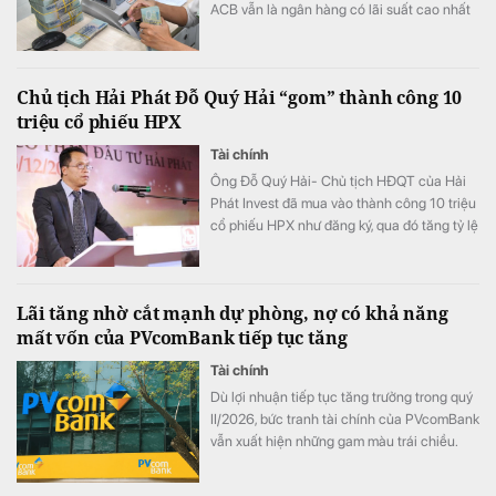
ACB vẫn là ngân hàng có lãi suất cao nhất
với 7,8%/năm cho kỳ hạn 12 tháng, trong khi
LPBank duy trì mức 7,3%/năm và có 8 ngân
hàng niêm yết lãi suất từ 7%/năm trở lên.
Chủ tịch Hải Phát Đỗ Quý Hải “gom” thành công 10
triệu cổ phiếu HPX
Tài chính
Ông Đỗ Quý Hải- Chủ tịch HĐQT của Hải
Phát Invest đã mua vào thành công 10 triệu
cổ phiếu HPX như đăng ký, qua đó tăng tỷ lệ
sở hữu lên mức 16,71% vốn.
Lãi tăng nhờ cắt mạnh dự phòng, nợ có khả năng
mất vốn của PVcomBank tiếp tục tăng
Tài chính
Dù lợi nhuận tiếp tục tăng trưởng trong quý
II/2026, bức tranh tài chính của PVcomBank
vẫn xuất hiện những gam màu trái chiều.
Động lực tăng trưởng lợi nhuận chủ yếu đến
từ việc ngân hàng cắt giảm mạnh chi phí dự