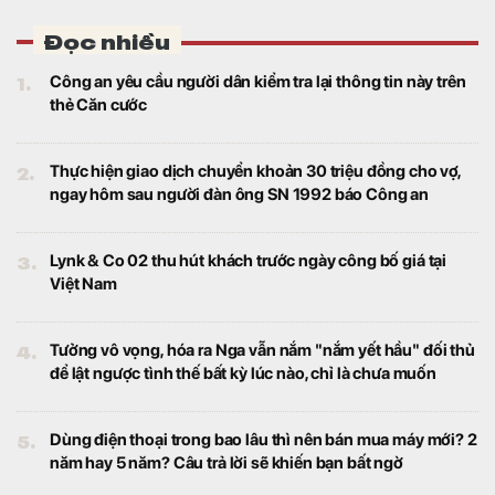
chính 2025 bằng tiền mặt với tỷ lệ 10%.
Tài khoản ngân hàng chưa từng được sử dụng bất
ngờ có số dư 100 triệu đồng
Tài chính
Chị T. bất ngờ khi biết mình đứng tên tài
khoản này và chưa từng sử dụng nên hoàn
toàn không hay biết về số tiền được chuyển
khoản vào.
Nhà sản xuất Anh Trai Say Hi tự tin vượt kế hoạch
nhờ loạt chương trình “bom tấn” cuối năm
Tài chính
Theo kế hoạch, ba chương trình chủ lực của
DatVietVAC gồm Tinh Hà “Say Hi”, The
Masked Singer và 2 Ngày 1 Đêm, cùng 6
concert đều được lên lịch phát sóng từ nửa
cuối năm.