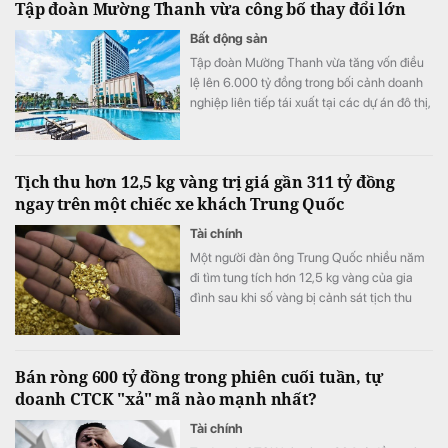
Tập đoàn Mường Thanh vừa công bố thay đổi lớn
Bất động sản
Tập đoàn Mường Thanh vừa tăng vốn điều
lệ lên 6.000 tỷ đồng trong bối cảnh doanh
nghiệp liên tiếp tái xuất tại các dự án đô thị,
thương mại và dịch vụ quy mô lớn.
Tịch thu hơn 12,5 kg vàng trị giá gần 311 tỷ đồng
ngay trên một chiếc xe khách Trung Quốc
Tài chính
Một người đàn ông Trung Quốc nhiều năm
đi tìm tung tích hơn 12,5 kg vàng của gia
đình sau khi số vàng bị cảnh sát tịch thu
vào năm 1998.
Bán ròng 600 tỷ đồng trong phiên cuối tuần, tự
doanh CTCK "xả" mã nào mạnh nhất?
Tài chính