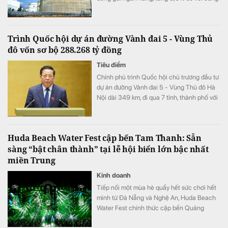
kỳ song doanh thu từ hoạt động tài chính lại
bất ngờ sụt giảm.
Trình Quốc hội dự án đường Vành đai 5 - Vùng Thủ
đô vốn sơ bộ 288.268 tỷ đồng
Tiêu điểm
Chính phủ trình Quốc hội chủ trương đầu tư
dự án đường Vành đai 5 - Vùng Thủ đô Hà
Nội dài 349 km, đi qua 7 tỉnh, thành phố với
tổng vốn sơ bộ 288.268 tỷ đồng. Dự án
hướng tới mục tiêu kết nối đồng bộ hạ tầng,
mở rộng không gian phát triển cho toàn
Huda Beach Water Fest cập bến Tam Thanh: Sẵn
vùng.
sàng “bật chân thành” tại lễ hội biển lớn bậc nhất
miền Trung
Kinh doanh
Tiếp nối một mùa hè quẩy hết sức chơi hết
mình từ Đà Nẵng và Nghệ An, Huda Beach
Water Fest chính thức cập bến Quảng
trường biển Tam Thanh ngày 8 - 9/8.