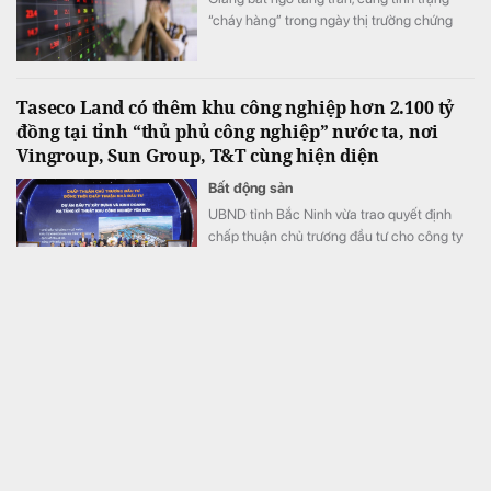
“cháy hàng” trong ngày thị trường chứng
khoán đỏ lửa, VN-Index giảm hơn 11 điểm.
Taseco Land có thêm khu công nghiệp hơn 2.100 tỷ
đồng tại tỉnh “thủ phủ công nghiệp” nước ta, nơi
Vingroup, Sun Group, T&T cùng hiện diện
Bất động sản
UBND tỉnh Bắc Ninh vừa trao quyết định
chấp thuận chủ trương đầu tư cho công ty
con của Taseco Land thực hiện dự án Khu
công nghiệp Yên Sơn quy mô gần 155 ha,
tổng vốn hơn 2.157 tỷ đồng.
MB tự tin kế hoạch lợi nhuận 2026, tiếp tục dẫn đầu
về CASA và “fix cứng” tỷ lệ cho vay bất động sản ở
mức 13% +/-2%
Tài chính
Lãnh đạo MB cho biết ngân hàng quyết tâm
đạt mục tiêu tăng trưởng trên 30%, đồng