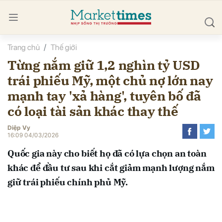
Trang chủ
Thế giới
bình luận
Từng nắm giữ 1,2 nghìn tỷ USD
trái phiếu Mỹ, một chủ nợ lớn nay
mạnh tay 'xả hàng', tuyên bố đã
có loại tài sản khác thay thế
Diệp Vy
16:09 04/03/2026
Hủy
G
Quốc gia này cho biết họ đã có lựa chọn an toàn
khác để đầu tư sau khi cắt giảm mạnh lượng nắm
giữ trái phiếu chính phủ Mỹ.