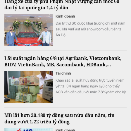
Hãng xe của tỷ phú Phạm Nhật Vượng cán mốc 60
ra.
đại lý tại quốc gia 1,4 tỷ dân
Kinh doanh
Đại lý thứ 60 được khai trương chỉ một năm
sau khi VinFast mở showroom đầu tiên tại
Ấn Độ.
Lãi suất ngân hàng 6/8 tại Agribank, Vietcombank,
BIDV, VietinBank, MB, Sacombank, HDBank,...
Tài chính
Khảo sát lãi suất huy động trực tuyến niêm
yết tại 34 ngân hàng ngày 6/8 cho thấy
ACB vẫn dẫn đầu với mức 7,8%/năm cho kỳ
hạn 12 tháng, trong khi LPBank duy trì mức
7,3%/năm và toàn thị trường hiện có 8 ngân
hàng niêm yết lãi suất từ 7%/năm trở lên.
MB lãi hơn 20.180 tỷ đồng sau nửa đầu năm, tín
dụng vượt 1,22 triệu tỷ đồng
Kinh doanh