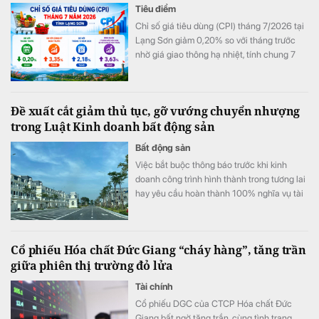
Tiêu điểm
Chỉ số giá tiêu dùng (CPI) tháng 7/2026 tại
Lạng Sơn giảm 0,20% so với tháng trước
nhờ giá giao thông hạ nhiệt, tính chung 7
tháng đầu năm CPI bình quân vẫn tăng
3,63%.
Đề xuất cắt giảm thủ tục, gỡ vướng chuyển nhượng
trong Luật Kinh doanh bất động sản
Bất động sản
Việc bắt buộc thông báo trước khi kinh
doanh công trình hình thành trong tương lai
hay yêu cầu hoàn thành 100% nghĩa vụ tài
chính trước khi M&A đang được cho là làm
gia tăng áp lực chi phí. Các chuyên gia và
doanh nghiệp kiến nghị sửa đổi để tạo môi
Cổ phiếu Hóa chất Đức Giang “cháy hàng”, tăng trần
trường đầu tư thông thoáng hơn.
giữa phiên thị trường đỏ lửa
Tài chính
Cổ phiếu DGC của CTCP Hóa chất Đức
Giang bất ngờ tăng trần, cùng tình trạng