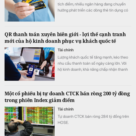
tích điểm, nhiều ngân hàng đang chuyển
hướng phát triển các dòng thẻ tín dụng có
khả năng cá nhân hóa, cho phép khách
hàng chủ động lựa chọn quyền lợi phù hợp
với nhu cầu chi tiêu. Xu hướng "may đo" trải
QR thanh toán xuyên biên giới - lợi thế cạnh tranh
nghiệm được kỳ vọng sẽ trở thành lợi thế
mới của hộ kinh doanh phục vụ khách quốc tế
cạnh tranh mới của thị trường thẻ trong giai
đoạn tới.
Tài chính
Lượng khách quốc tế tăng mạnh, kéo theo
nhu cầu thanh toán số ngày càng lớn. Với
hộ kinh doanh, khả năng chấp nhận thanh
toán xuyên biên giới không chỉ giúp nâng
cao trải nghiệm khách hàng mà còn mở
rộng cơ hội doanh thu, tăng sức cạnh tranh.
Một cổ phiếu bị tự doanh CTCK bán ròng 200 tỷ đồng
trong phiên Index giảm điểm
Tài chính
Tự doanh CTCK bán ròng 284 tỷ đồng trên
HOSE.