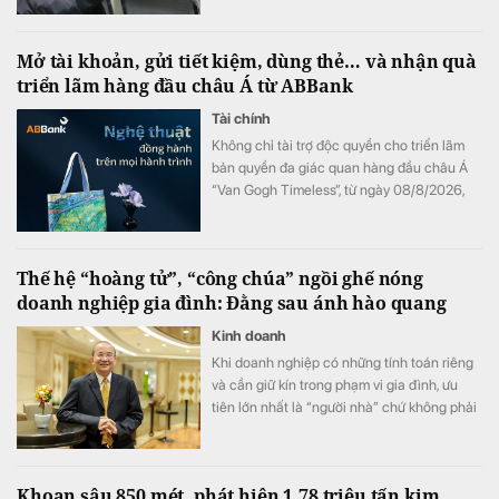
Mở tài khoản, gửi tiết kiệm, dùng thẻ… và nhận quà
triển lãm hàng đầu châu Á từ ABBank
Tài chính
Không chỉ tài trợ độc quyền cho triển lãm
bản quyền đa giác quan hàng đầu châu Á
“Van Gogh Timeless”, từ ngày 08/8/2026,
ABBank mang đến cho khách hàng chương
trình ưu đãi "Giao dịch dễ dàng, nhận quà
kiệt tác". Hàng loạt đặc quyền như vé tham
Thế hệ “hoàng tử”, “công chúa” ngồi ghế nóng
dự triển lãm và bộ quà tặng phiên bản giới
doanh nghiệp gia đình: Đằng sau ánh hào quang
hạn phát triển từ tác phẩm bản quyền Van
Gogh đang chờ đón khách hàng có giao
Kinh doanh
dịch tại ABBank.
Khi doanh nghiệp có những tính toán riêng
và cần giữ kín trong phạm vi gia đình, ưu
tiên lớn nhất là “người nhà” chứ không phải
năng lực.
Khoan sâu 850 mét, phát hiện 1,78 triệu tấn kim