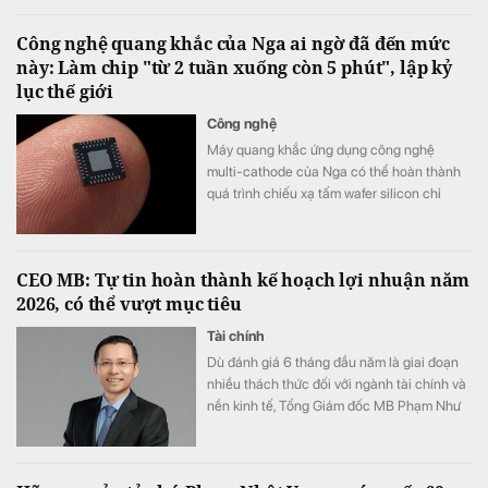
Công nghệ quang khắc của Nga ai ngờ đã đến mức
này: Làm chip "từ 2 tuần xuống còn 5 phút", lập kỷ
lục thế giới
Công nghệ
Máy quang khắc ứng dụng công nghệ
multi-cathode của Nga có thể hoàn thành
quá trình chiếu xạ tấm wafer silicon chỉ
trong khoảng 5 đến 7 phút, thay vì mất 2
tuần như trước đây, tương đương tốc độ xử
lý nhanh hơn tới 3.000 lần.
CEO MB: Tự tin hoàn thành kế hoạch lợi nhuận năm
2026, có thể vượt mục tiêu
Tài chính
Dù đánh giá 6 tháng đầu năm là giai đoạn
nhiều thách thức đối với ngành tài chính và
nền kinh tế, Tổng Giám đốc MB Phạm Như
Ánh cho biết ngân hàng vẫn tự tin hoàn
thành kế hoạch lợi nhuận năm 2026, thậm
chí có thể đạt kết quả cao hơn mục tiêu đề