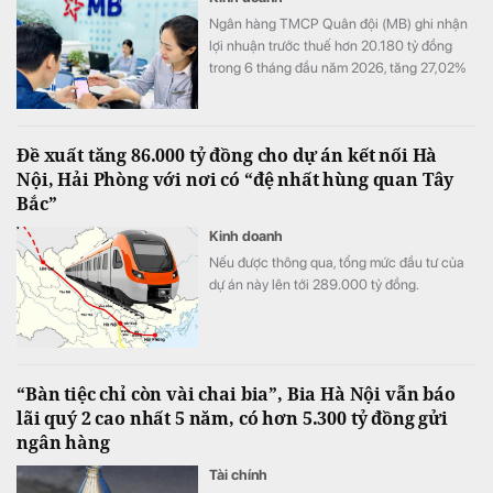
Ngân hàng TMCP Quân đội (MB) ghi nhận
lợi nhuận trước thuế hơn 20.180 tỷ đồng
trong 6 tháng đầu năm 2026, tăng 27,02%
so với cùng kỳ. Cùng với tăng trưởng lợi
nhuận, quy mô tín dụng vượt 1,22 triệu tỷ
đồng, trong khi tổng tài sản tiến sát mốc
Đề xuất tăng 86.000 tỷ đồng cho dự án kết nối Hà
1,74 triệu tỷ đồng.
Nội, Hải Phòng với nơi có “đệ nhất hùng quan Tây
Bắc”
Kinh doanh
Nếu được thông qua, tổng mức đầu tư của
dự án này lên tới 289.000 tỷ đồng.
“Bàn tiệc chỉ còn vài chai bia”, Bia Hà Nội vẫn báo
lãi quý 2 cao nhất 5 năm, có hơn 5.300 tỷ đồng gửi
ngân hàng
Tài chính