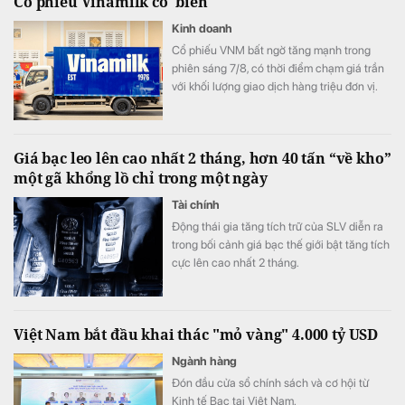
Cổ phiếu Vinamilk có 'biến'
Kinh doanh
Cổ phiếu VNM bất ngờ tăng mạnh trong
phiên sáng 7/8, có thời điểm chạm giá trần
với khối lượng giao dịch hàng triệu đơn vị.
Diễn biến đáng chú ý xuất hiện trong bối
cảnh kết quả kinh doanh của Vinamilk ghi
nhận sự cải thiện tích cực.
Giá bạc leo lên cao nhất 2 tháng, hơn 40 tấn “về kho”
một gã khổng lồ chỉ trong một ngày
Tài chính
Động thái gia tăng tích trữ của SLV diễn ra
trong bối cảnh giá bạc thế giới bật tăng tích
cực lên cao nhất 2 tháng.
Việt Nam bắt đầu khai thác "mỏ vàng" 4.000 tỷ USD
Ngành hàng
Đón đầu cửa sổ chính sách và cơ hội từ
Kinh tế Bạc tại Việt Nam.