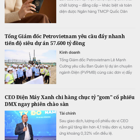
chất lượng – đẳng cấp – khác biệt và toàn
diện được Ngân hàng TMCP Quốc Dân
(NCB) hợp tác cùng Sun Group kiến tạo, mở
ra chuẩn mực mới về phong cách sống, nơi
mỗi trải nghiệm đều được nâng tầm bằng
Tổng Giám đốc Petrovietnam yêu cầu đẩy nhanh
những đặc quyền cao nhất.
tiến độ siêu dự án 57.600 tỷ đồng
Kinh doanh
Tổng Giám đốc Petrovietnam Lê Mạnh
Cường yêu cầu Ban Quản lý dự án chuyên
ngành Điện (PVPMB) cùng các đơn vị đẩy
nhanh tiến độ các dự án điện Ô Môn III, Ô
Môn IV, bảo đảm đồng bộ toàn chuỗi, phát
huy tối đa hiệu quả nguồn khí Lô B.
CEO Điện Máy Xanh chi hàng chục tỷ "gom" cổ phiếu
DMX ngay phiên chào sàn
Tài chính
Sau giao dịch, lượng cổ phiếu do vị CEO
nắm giữ tăng lên hơn 4,1 triệu đơn vị, tương
ứng khoảng 0,32% vốn điều lệ.