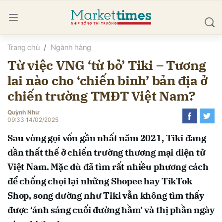
Trang chủ
Ngành hàng
bình luận
Từ việc VNG ‘từ bỏ’ Tiki – Tương
lai nào cho ‘chiến binh’ bản địa ở
chiến trường TMĐT Việt Nam?
Quỳnh Như
09:33 14/02/2025
Sau vòng gọi vốn gần nhất năm 2021, Tiki đang
Hủy
G
dần thất thế ở chiến trường thương mại điện tử
Việt Nam. Mặc dù đã tìm rất nhiều phương cách
để chống chọi lại những Shopee hay TikTok
Shop, song dường như Tiki vẫn không tìm thấy
được ‘ánh sáng cuối đường hầm’ và thị phần ngày