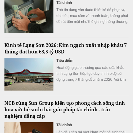
Tài chính
Thẻ tín dụng vốn được thiết kế để phục vụ
chi tiêu, mua sắm và thanh toán, không phải
để rút tiền mặt như thẻ ghi nợ thông thường.
Nhiều người vẫn xem đây là một khoản vay
nhanh trong lúc kẹt tiền mà không lường
trước chi phí thực sự phải trả. Trước khi sử
Kinh tế Lạng Sơn 2026: Kim ngạch xuất nhập khẩu 7
dụng dịch vụ này của thẻ tín dụng, người
tháng đạt hơn 63,5 tỷ USD
dùng cần lưu ý một số điều.
Tiêu điểm
Hoạt động giao thương qua các cửa khẩu
tỉnh Lạng Sơn tiếp tục duy trì nhịp độ sôi
động trong 7 tháng đầu năm 2026. Với kim
ngạch xuất nhập khẩu cán mốc 63,56 tỷ
USD (tăng 43,2% so với cùng kỳ) và doanh
thu vận tải logistics tăng gần 20%.
NCB cùng Sun Group kiến tạo phong cách sống tinh
hoa với hệ sinh thái giải pháp tài chính - trải
nghiệm đẳng cấp
Tài chính
Lần đầu tiên tại Việt Nam, một hệ sinh thái