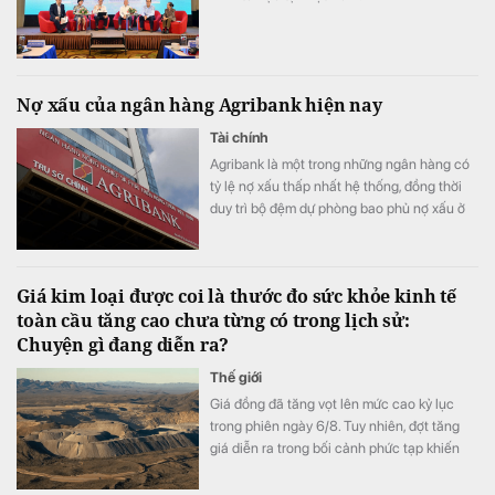
Nợ xấu của ngân hàng Agribank hiện nay
Tài chính
Agribank là một trong những ngân hàng có
tỷ lệ nợ xấu thấp nhất hệ thống, đồng thời
duy trì bộ đệm dự phòng bao phủ nợ xấu ở
top đầu.
Giá kim loại được coi là thước đo sức khỏe kinh tế
toàn cầu tăng cao chưa từng có trong lịch sử:
Chuyện gì đang diễn ra?
Thế giới
Giá đồng đã tăng vọt lên mức cao kỷ lục
trong phiên ngày 6/8. Tuy nhiên, đợt tăng
giá diễn ra trong bối cảnh phức tạp khiến
thước đo sức khỏe kinh tế đáng tin cậy này
khó đọc hơn.