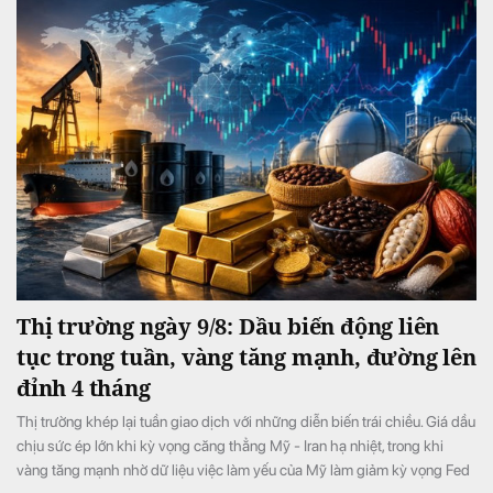
Thị trường ngày 9/8: Dầu biến động liên
tục trong tuần, vàng tăng mạnh, đường lên
đỉnh 4 tháng
Thị trường khép lại tuần giao dịch với những diễn biến trái chiều. Giá dầu
chịu sức ép lớn khi kỳ vọng căng thẳng Mỹ - Iran hạ nhiệt, trong khi
vàng tăng mạnh nhờ dữ liệu việc làm yếu của Mỹ làm giảm kỳ vọng Fed