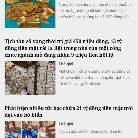
Trong lúc dọn dẹp một căn nhà cũ chuẩn bị
cải tạo tại, một người bất ngờ phát hiện
nhiều thỏi vàng cùng hơn 1.000 đồng tiền
vàng được cất giấu trong những chiếc lọ
đựng mứt và một két sắt.
Tịch thu số vàng thỏi trị giá 450 triệu đồng, 13 tỷ
đồng tiền mặt rải la liệt trong nhà của một công
chức ngành mỏ đang nhận 9 triệu tiền hối lộ
Thế giới
Một khoản hối lộ khoảng 8,8 triệu đồng đã
mở ra vụ điều tra tham nhũng lớn, tịch thu
rất nhiều vàng và tài sản.
Phát hiện nhiều túi bọc chứa 21 tỷ đồng tiền mặt trôi
dạt vào bờ biển
Thế giới
Nguồn gốc số tiền đang được điều tra.