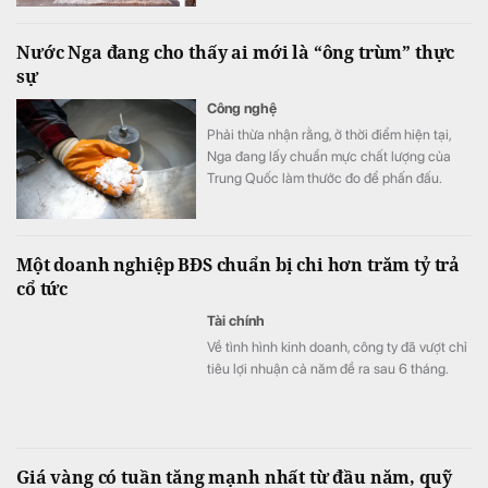
đất lên giữa tầng không với cấu trúc 2 tầng
độc lập, tầm nhìn panorama khoáng đạt và
Nước Nga đang cho thấy ai mới là “ông trùm” thực
không gian ngoài trời riêng tư tuyệt đối.
sự
Công nghệ
Phải thừa nhận rằng, ở thời điểm hiện tại,
Nga đang lấy chuẩn mực chất lượng của
Trung Quốc làm thước đo để phấn đấu.
Một doanh nghiệp BĐS chuẩn bị chi hơn trăm tỷ trả
cổ tức
Tài chính
Về tình hình kinh doanh, công ty đã vượt chỉ
tiêu lợi nhuận cả năm đề ra sau 6 tháng.
Giá vàng có tuần tăng mạnh nhất từ đầu năm, quỹ