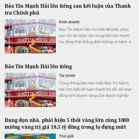
Bảo Tín Mạnh Hải lên tiếng sau kết luận của Thanh
tra Chính phủ
Kinh doanh
Bảo Tín Mạnh Hải cho biết đã khắc phục
các tồn tại được nêu trong kết luận thanh
tra, đồng thời khẳng định không có hành vi
thao túng, găm hàng, đẩy giá, buôn lậu, đầu
cơ hay trục lợi.
Bảo Tín Mạnh Hải lên tiếng
Tài chính
Trong thông báo mới nhất, Bảo Tín Mạnh
Hải cho biết kết luận thanh tra đối với hoạt
động kinh doanh vàng của doanh nghiệp
nằm trong giai đoạn từ ngày 1/1/2023 đến
tháng 9/2025.
Đang dọn nhà, phát hiện 5 thỏi vàng lớn cùng 1000
miếng vàng trị giá 18,5 tỷ đồng trong lọ đựng mứt
Thế giới