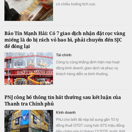
có chiều hướng tích cực.
Bảo Tín Mạnh Hải: Có 7 giao dịch nhận đặt cọc vàng
miếng là do bị rách vỏ bao bì, phải chuyển đến SJC
để đóng lại
Tài chính
Công ty cũng khẳng định hiện mọi hoạt
động kinh doanh, giao dịch và phục vụ
khách hàng diễn ra bình thường.
PNJ công bố thông tin bất thường sau kết luận của
Thanh tra Chính phủ
Kinh doanh
PNJ cho biết đã nộp bổ sung gần 10 tỷ
đồng thuế GTGT cùng hơn 973 triệu đồng
tiền chậm nộp từ tháng 11/2025, trước thời