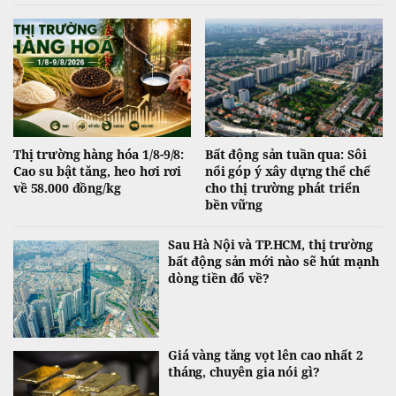
tăng lãi suất. Ở nhóm hàng hóa nông sản, giá đường tăng lên mức cao
nhất 4 tháng do lo ngại nguồn cung thiếu hụt, còn cacao và cà phê diễn
biến phân hóa.
Thị trường hàng hóa 1/8-9/8:
Bất động sản tuần qua: Sôi
Cao su bật tăng, heo hơi rơi
nổi góp ý xây dựng thể chế
về 58.000 đồng/kg
cho thị trường phát triển
bền vững
Sau Hà Nội và TP.HCM, thị trường
bất động sản mới nào sẽ hút mạnh
dòng tiền đổ về?
Giá vàng tăng vọt lên cao nhất 2
tháng, chuyên gia nói gì?