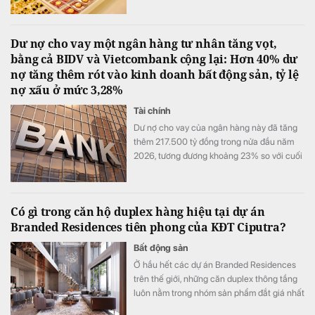
Dư nợ cho vay một ngân hàng tư nhân tăng vọt,
bằng cả BIDV và Vietcombank cộng lại: Hơn 40% dư
nợ tăng thêm rót vào kinh doanh bất động sản, tỷ lệ
nợ xấu ở mức 3,28%
Tài chính
Dư nợ cho vay của ngân hàng này đã tăng
thêm 217.500 tỷ đồng trong nửa đầu năm
2026, tương đương khoảng 23% so với cuối
năm 2025.
Có gì trong căn hộ duplex hàng hiệu tại dự án
Branded Residences tiên phong của KĐT Ciputra?
Bất động sản
Ở hầu hết các dự án Branded Residences
trên thế giới, những căn duplex thông tầng
luôn nằm trong nhóm sản phẩm đắt giá nhất
nhờ đưa trọn trải nghiệm của dinh thự mặt