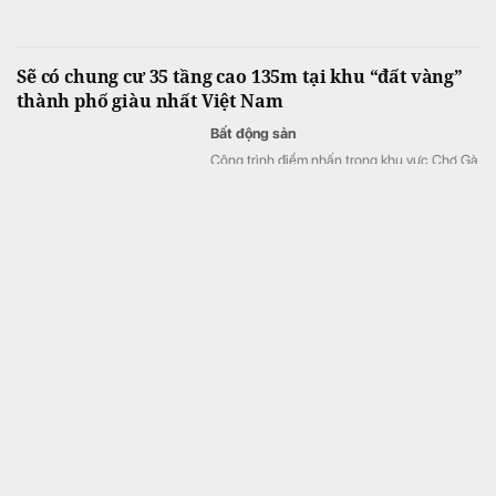
quận Một cũ.
Sẽ có chung cư 35 tầng cao 135m tại khu “đất vàng”
thành phố giàu nhất Việt Nam
Bất động sản
Công trình điểm nhấn trong khu vực Chợ Gà
- Gạo (TPHCM) là tòa chung cư hỗn hợp
cao tầng, tại điểm giao đường Yersin và
đường Võ Văn Kiệt. Tòa nhà 35 tầng cao
135 m, gồm khối đế cao 5 tầng và khối tháp
30 tầng.
Tỉnh nhỏ nhất Việt Nam sắp xây tuyến đường hơn
16.400 tỷ đồng, có 8 làn xe với tốc độ 120 km/giờ nối
thẳng Vành đai 4 ra biển
Bất động sản
Lãnh đạo tỉnh Hưng Yên đã thống nhất
phương án hướng tuyến kết nối tuyến đường
từ phường Phố Hiến đến xã Hưng Hà với
CT.16.