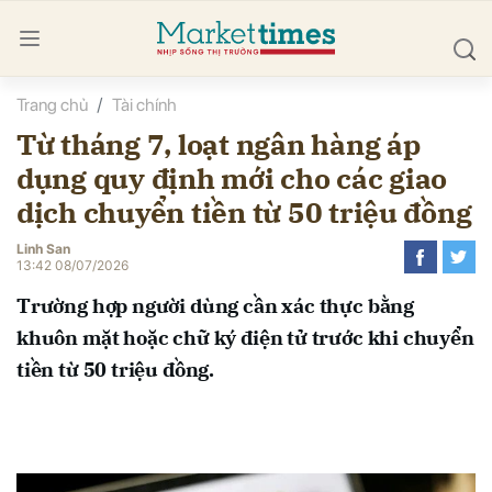
Trang chủ
Tài chính
bình luận
Từ tháng 7, loạt ngân hàng áp
dụng quy định mới cho các giao
dịch chuyển tiền từ 50 triệu đồng
Linh San
13:42 08/07/2026
Trường hợp người dùng cần xác thực bằng
Hủy
G
khuôn mặt hoặc chữ ký điện tử trước khi chuyển
tiền từ 50 triệu đồng.