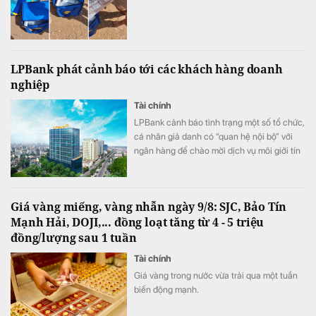
LPBank phát cảnh báo tới các khách hàng doanh
nghiệp
Tài chính
LPBank cảnh báo tình trạng một số tổ chức,
cá nhân giả danh có “quan hệ nội bộ” với
ngân hàng để chào mời dịch vụ môi giới tín
dụng, cam kết “bao trọn gói”, “đảm bảo
100% được phê duyệt”, thậm chí yêu cầu
doanh nghiệp trả phí trước hoặc cung cấp
Giá vàng miếng, vàng nhẫn ngày 9/8: SJC, Bảo Tín
thông tin đăng nhập, mã OTP và chữ ký số.
Mạnh Hải, DOJI,... đồng loạt tăng từ 4 - 5 triệu
đồng/lượng sau 1 tuần
Tài chính
Giá vàng trong nước vừa trải qua một tuần
biến động mạnh.