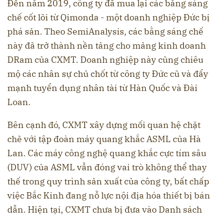
Đến năm 2019, công ty đã mua lại các bằng sáng
chế cốt lõi từ Qimonda - một doanh nghiệp Đức bị
phá sản. Theo SemiAnalysis, các bằng sáng chế
này đã trở thành nền tảng cho mảng kinh doanh
DRam của CXMT. Doanh nghiệp này cũng chiêu
mộ các nhân sự chủ chốt từ công ty Đức cũ và đẩy
mạnh tuyển dụng nhân tài từ Hàn Quốc và Đài
Loan.
Bên cạnh đó, CXMT xây dựng mối quan hệ chặt
chẽ với tập đoàn máy quang khắc ASML của Hà
Lan. Các máy công nghệ quang khắc cực tím sâu
(DUV) của ASML vẫn đóng vai trò không thể thay
thế trong quy trình sản xuất của công ty, bất chấp
việc Bắc Kinh đang nỗ lực nội địa hóa thiết bị bán
dẫn. Hiện tại, CXMT chưa bị đưa vào Danh sách