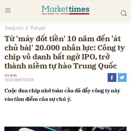
Trang chủ
Thế giới
bình luận
Từ 'máy đốt tiền' 10 năm đến 'át
chủ bài' 20.000 nhân lực: Công ty
chip vô danh bất ngờ IPO, trở
thành niềm tự hào Trung Quốc
Vũ Anh
15:22 08/07/2026
Hủy
G
Cuộc đua chip nhớ toàn cầu đã đẩy công ty này
vào tâm điểm của sự chú ý.