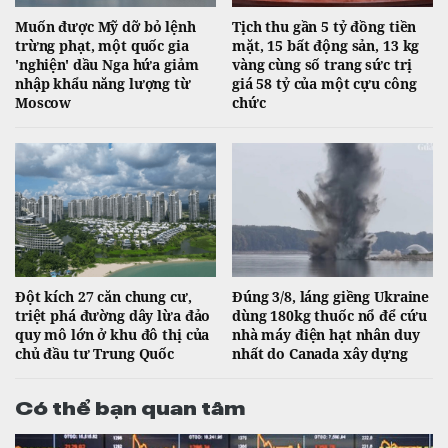
Muốn được Mỹ dỡ bỏ lệnh
Tịch thu gần 5 tỷ đồng tiền
trừng phạt, một quốc gia
mặt, 15 bất động sản, 13 kg
'nghiện' dầu Nga hứa giảm
vàng cùng số trang sức trị
nhập khẩu năng lượng từ
giá 58 tỷ của một cựu công
Moscow
chức
Đột kích 27 căn chung cư,
Đúng 3/8, láng giềng Ukraine
triệt phá đường dây lừa đảo
dùng 180kg thuốc nổ để cứu
quy mô lớn ở khu đô thị của
nhà máy điện hạt nhân duy
chủ đầu tư Trung Quốc
nhất do Canada xây dựng
Có thể bạn quan tâm