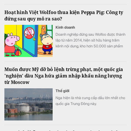
(KLB).
Hoạt hình Việt Wolfoo thua kiện Peppa Pig: Công ty
đứng sau quy mô ra sao?
Kinh doanh
Doanh nghiệp đứng sau Wolfoo được thành
lập từ năm 2014, hiện sở hữu hàng trăm
kênh nội dung, kho hơn 50.000 sản phẩm
và hệ sinh thái trải từ hoạt hình, game đến
cấp quyền thương mại.
Muốn được Mỹ dỡ bỏ lệnh trừng phạt, một quốc gia
'nghiện' dầu Nga hứa giảm nhập khẩu năng lượng
từ Moscow
Thế giới
Nga hiện là nhà cung cấp dầu lớn nhất cho
quốc gia Trung Đông này.