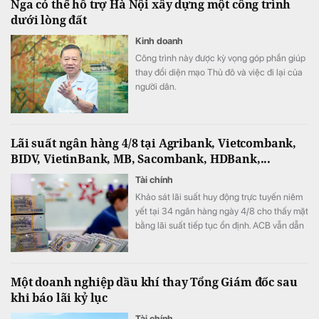
Nga có thể hỗ trợ Hà Nội xây dựng một công trình
dưới lòng đất
Kinh doanh
Công trình này được kỳ vọng góp phần giúp
thay đổi diện mạo Thủ đô và việc đi lại của
người dân.
Lãi suất ngân hàng 4/8 tại Agribank, Vietcombank,
BIDV, VietinBank, MB, Sacombank, HDBank,...
Tài chính
Khảo sát lãi suất huy động trực tuyến niêm
yết tại 34 ngân hàng ngày 4/8 cho thấy mặt
bằng lãi suất tiếp tục ổn định. ACB vẫn dẫn
đầu với mức 7,8%/năm cho kỳ hạn 12 tháng,
trong khi LPBank duy trì vị trí thứ hai sau đợt
tăng mạnh lãi suất đầu tháng.
Một doanh nghiệp dầu khí thay Tổng Giám đốc sau
khi báo lãi kỷ lục
Tài chính