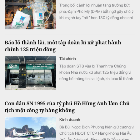
Trong bối cảnh lợi nhuận tăng trưởng bứt
phá, Đạm Phú Mỹ (DPM) bất ngờ gây chú ý
khi mạnh tay "rót" hơn 130 tỷ đồng cho chi
phí nghiên cứu phát triển trong quý II/2026.
Đây là mức chi cao kỷ lục, gấp gần 159 lần
so với cùng kỳ năm trước và là nguyên nhân
Báo lỗ thành lãi, một tập đoàn bị xử phạt hành
chính khiến chi phí quản lý doanh nghiệp
chính 125 triệu đồng
tăng vọt.
Tài chính
Tập đoàn ST8 vừa bị Thanh tra Chứng
khoán Nhà nước xử phạt 125 triệu đồng vì
công bố thông tin sai lệch, khi báo lỗ thành
lãi.
Con dâu SN 1995 của tỷ phú Hồ Hùng Anh làm Chủ
tịch một công ty hàng không
Kinh doanh
Bà Bùi Ngọc Bích Phương hiện giữ cương vị
Chủ tịch HĐQT CTCP Hàng không Hải Âu
(Hải Âu Aviation), đồng thời là Tổng giám