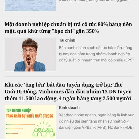
đốc Công ty TNHH MTV Masterise Retail
Hà Nội.
Một doanh nghiệp chuẩn bị trả cổ tức 80% bằng tiền
mặt, quá khứ từng "bạo chi" gần 350%
Tài chính
Bên cạnh chính sách cổ tức hấp dẫn, công
ty này còn nằm trong nhóm doanh nghiệp
có tỷ suất lợi nhuận trên mỗi cổ phiếu (EPS)
cao.
Khi các 'ông lớn' bắt đầu tuyển dụng trở lại: Thế
Giới Di Động, Vinhomes dẫn đầu nhóm 13 DN tuyển
thêm 11.500 lao động, 4 ngân hàng tăng 2.500 người
Kinh doanh
Xét theo nhóm ngành, ngân hàng là lĩnh vực
có nhiều đại diện tăng nhân sự nhất với 4
đại diện gồm VPBank (VPB), HDBank (HDB),
Techcombank (TCB) và KienlongBank