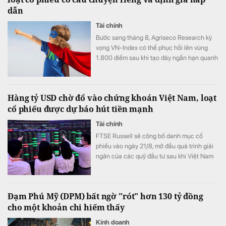
dẫn
Tài chính
Bước sang tháng 8, Agriseco Research kỳ
vọng VN-Index có thể phục hồi lên vùng
1.800 điểm sau khi tạo đáy ngắn hạn quanh
1.651 điểm.
Hàng tỷ USD chờ đổ vào chứng khoán Việt Nam, loạt
cổ phiếu được dự báo hút tiền mạnh
Tài chính
FTSE Russell sẽ công bố danh mục cổ
phiếu vào ngày 21/8, mở đầu quá trình giải
ngân của các quỹ đầu tư sau khi Việt Nam
được nâng hạng. Nhiều công ty chứng
khoán đã chỉ ra những cái tên được dự báo
hút mạnh dòng vốn ngoại trong đợt cơ cấu
Đạm Phú Mỹ (DPM) bất ngờ "rót" hơn 130 tỷ đồng
đầu tiên.
cho một khoản chi hiếm thấy
Kinh doanh