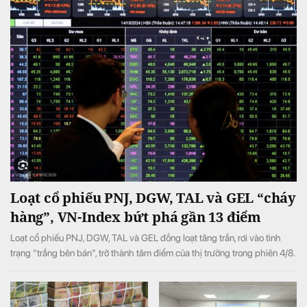
Loạt cổ phiếu PNJ, DGW, TAL và GEL “cháy
hàng”, VN-Index bứt phá gần 13 điểm
Loạt cổ phiếu PNJ, DGW, TAL và GEL đồng loạt tăng trần, rơi vào tình
trạng "trắng bên bán", trở thành tâm điểm của thị trường trong phiên 4/8.