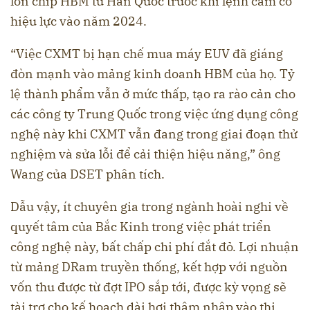
lớn chip HBM từ Hàn Quốc trước khi lệnh cấm có
hiệu lực vào năm 2024.
“Việc CXMT bị hạn chế mua máy EUV đã giáng
đòn mạnh vào mảng kinh doanh HBM của họ. Tỷ
lệ thành phẩm vẫn ở mức thấp, tạo ra rào cản cho
các công ty Trung Quốc trong việc ứng dụng công
nghệ này khi CXMT vẫn đang trong giai đoạn thử
nghiệm và sửa lỗi để cải thiện hiệu năng,” ông
Wang của DSET phân tích.
Dẫu vậy, ít chuyên gia trong ngành hoài nghi về
quyết tâm của Bắc Kinh trong việc phát triển
công nghệ này, bất chấp chi phí đắt đỏ. Lợi nhuận
từ mảng DRam truyền thống, kết hợp với nguồn
vốn thu được từ đợt IPO sắp tới, được kỳ vọng sẽ
tài trợ cho kế hoạch dài hơi thâm nhập vào thị