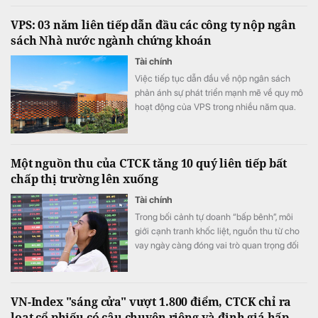
VPS: 03 năm liên tiếp dẫn đầu các công ty nộp ngân
sách Nhà nước ngành chứng khoán
Tài chính
Việc tiếp tục dẫn đầu về nộp ngân sách
phản ánh sự phát triển mạnh mẽ về quy mô
hoạt động của VPS trong nhiều năm qua.
Một nguồn thu của CTCK tăng 10 quý liên tiếp bất
chấp thị trường lên xuống
Tài chính
Trong bối cảnh tự doanh “bấp bênh”, môi
giới cạnh tranh khốc liệt, nguồn thu từ cho
vay ngày càng đóng vai trò quan trọng đối
với các CTCK.
VN-Index "sáng cửa" vượt 1.800 điểm, CTCK chỉ ra
loạt cổ phiếu có câu chuyện riêng và định giá hấp