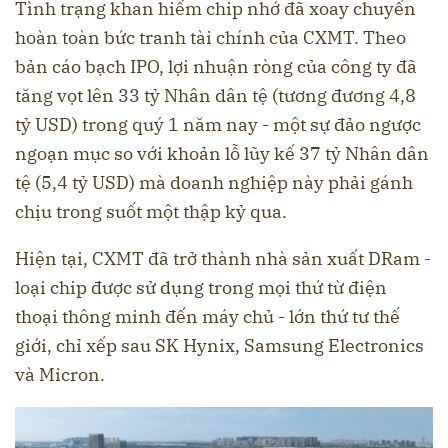
Tình trạng khan hiếm chip nhớ đã xoay chuyển
hoàn toàn bức tranh tài chính của CXMT. Theo
bản cáo bạch IPO, lợi nhuận ròng của công ty đã
tăng vọt lên 33 tỷ Nhân dân tệ (tương đương 4,8
tỷ USD) trong quý 1 năm nay - một sự đảo ngược
ngoạn mục so với khoản lỗ lũy kế 37 tỷ Nhân dân
tệ (5,4 tỷ USD) mà doanh nghiệp này phải gánh
chịu trong suốt một thập kỷ qua.
Hiện tại, CXMT đã trở thành nhà sản xuất DRam -
loại chip được sử dụng trong mọi thứ từ điện
thoại thông minh đến máy chủ - lớn thứ tư thế
giới, chỉ xếp sau SK Hynix, Samsung Electronics
và Micron.