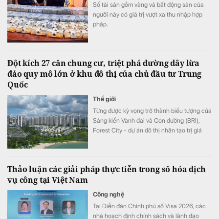
Số tài sản gồm vàng và bất động sản của
người này có giá trị vượt xa thu nhập hợp
pháp.
Đột kích 27 căn chung cư, triệt phá đường dây lừa
đảo quy mô lớn ở khu đô thị của chủ đầu tư Trung
Quốc
Thế giới
Từng được kỳ vọng trở thành biểu tượng của
Sáng kiến Vành đai và Con đường (BRI),
Forest City - dự án đô thị nhân tạo trị giá
100 tỷ USD của Trung Quốc tại Malaysia -
đang đối mặt hàng loạt bê bối.
Thảo luận các giải pháp thực tiễn trong số hóa dịch
vụ công tại Việt Nam
Công nghệ
Tại Diễn đàn Chính phủ số Visa 2026, các
nhà hoạch định chính sách và lãnh đạo