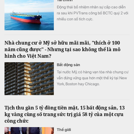
Động thái bổ nhiệm nhân sự cấp cao diễn
ra sau khi PVTrans công bố BCTC quý 2 với
nhiều con số tích cực.
Nhà chung cư ở Mỹ sở hữu mãi mãi, "thích ở 100
năm cũng được" - Nhưng tại sao không thể là mô
hình cho Việt Nam?
Bất động sản
Tại nước Mỹ, có hàng vạn tòa nhà chung cư
vẫn đứng vững qua hơn một thế kỷ tại New
York, Boston hay Chicago.
Tịch thu gần 5 tỷ đồng tiền mặt, 15 bất động sản, 13
kg vàng cùng số trang sức trị giá 58 tỷ của một cựu
công chức
Thế giới