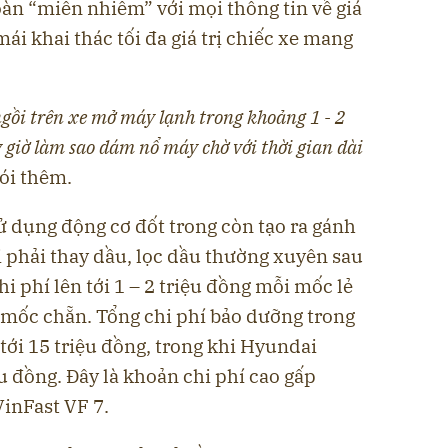
oàn “miễn nhiễm” với mọi thông tin về giá
ái khai thác tối đa giá trị chiếc xe mang
 ngồi trên xe mở máy lạnh trong khoảng 1 - 2
y giờ làm sao dám nổ máy chờ với thời gian dài
ói thêm.
ử dụng động cơ đốt trong còn tạo ra gánh
 phải thay dầu, lọc dầu thường xuyên sau
i phí lên tới 1 – 2 triệu đồng mỗi mốc lẻ
c mốc chẵn. Tổng chi phí bảo dưỡng trong
ới 15 triệu đồng, trong khi Hyundai
u đồng. Đây là khoản chi phí cao gấp
VinFast VF 7.