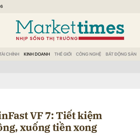
26
bình luận
TÀI CHÍNH
KINH DOANH
THẾ GIỚI
CÔNG NGHỆ
BẤT ĐỘNG SẢN
Hủy
G
inFast VF 7: Tiết kiệm
ồng, xuống tiền xong