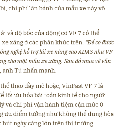
bị, chi phí lăn bánh của mẫu xe này vô
ái và độ bốc của động cơ VF 7 có thể
xe xăng ở các phân khúc trên.
“Để có được
công nghệ hỗ trợ lái xe nâng cao ADAS như VF
 đồng cho một mẫu xe xăng. Sau đó mua về vẫn
, anh Tú nhấn mạnh.
 thể thao đầy mê hoặc, VinFast VF 7 là
ể tối ưu hóa bài toán kinh tế cho người
lý và chi phí vận hành tiệm cận mức 0
ng ưu điểm tưởng như không thể dung hòa
hút ngày càng lớn trên thị trường.