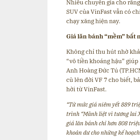
Nhiều chuyên gia cho rằng, 
SUV của VinFast vẫn có chi 
chạy xăng hiện nay.
Giá lăn bánh “mềm” bất 
Không chỉ thu hút nhờ khả 
“vô tiền khoáng hậu” giúp
Anh Hoàng Đức Tú (TP.HCM
cũ lên đời VF 7 cho biết, b
hời từ VinFast.
“Từ
mức giá niêm yết 889 tri
trình “Mãnh liệt vì tương la
giá lăn bánh chỉ hơn 808 triệu
khoản
dư
cho những kế hoạch