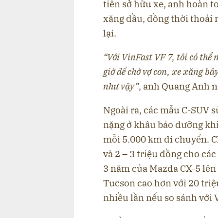
tiên sở hữu xe, anh hoàn t
xăng dầu, đồng thời thoải m
lại.
“Với VinFast VF 7, tôi có thể
giờ để chờ vợ con, xe xăng bâ
như vậy”
, anh Quang Anh n
Ngoài ra, các mẫu C-SUV s
nặng ở khâu bảo dưỡng khi
mỗi 5.000 km di chuyển. Ch
và 2 – 3 triệu đồng cho cá
3 năm của Mazda CX-5 lên t
Tucson cao hơn với 20 triệ
nhiều lần nếu so sánh với 