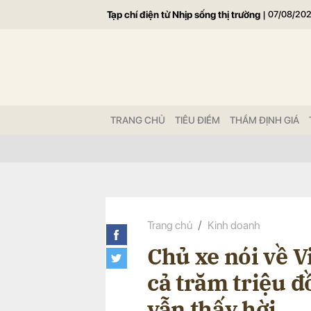
Tạp chí điện tử Nhịp sống thị trường
|
07/08/20
Gửi 
TRANG CHỦ
TIÊU ĐIỂM
THẨM ĐỊNH GIÁ
Trang chủ
Kinh doanh
Chủ xe nói về V
cả trăm triệu đ
vẫn thấy hời