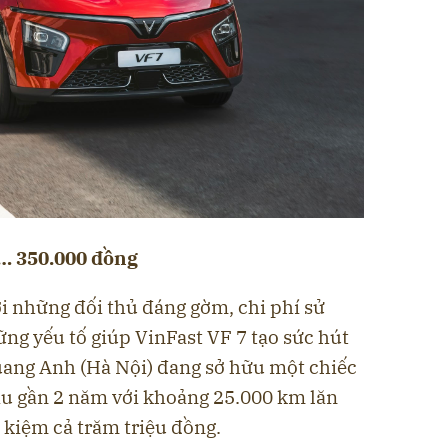
ỉ… 350.000 đồng
 những đối thủ đáng gờm, chi phí sử
ng yếu tố giúp VinFast VF 7 tạo sức hút
uang Anh (Hà Nội) đang sở hữu một chiếc
sau gần 2 năm với khoảng 25.000 km lăn
t kiệm cả trăm triệu đồng.