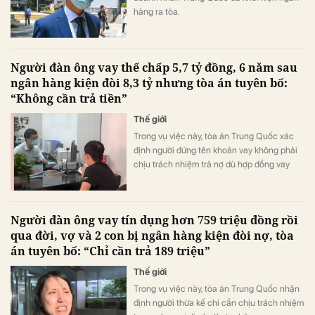
hàng ra tòa.
Người đàn ông vay thế chấp 5,7 tỷ đồng, 6 năm sau
ngân hàng kiện đòi 8,3 tỷ nhưng tòa án tuyên bố:
“Không cần trả tiền”
Thế giới
Trong vụ việc này, tòa án Trung Quốc xác
định người đứng tên khoản vay không phải
chịu trách nhiệm trả nợ dù hợp đồng vay
vốn đã được ký kết.
Người đàn ông vay tín dụng hơn 759 triệu đồng rồi
qua đời, vợ và 2 con bị ngân hàng kiện đòi nợ, tòa
án tuyên bố: “Chỉ cần trả 189 triệu”
Thế giới
Trong vụ việc này, tòa án Trung Quốc nhận
định người thừa kế chỉ cần chịu trách nhiệm