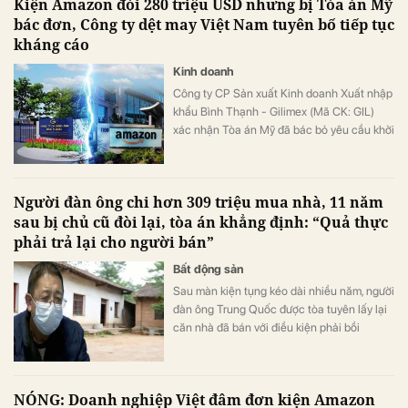
Kiện Amazon đòi 280 triệu USD nhưng bị Tòa án Mỹ
bác đơn, Công ty dệt may Việt Nam tuyên bố tiếp tục
kháng cáo
Kinh doanh
Công ty CP Sản xuất Kinh doanh Xuất nhập
khẩu Bình Thạnh - Gilimex (Mã CK: GIL)
xác nhận Tòa án Mỹ đã bác bỏ yêu cầu khởi
kiện Amazon.
Người đàn ông chi hơn 309 triệu mua nhà, 11 năm
sau bị chủ cũ đòi lại, tòa án khẳng định: “Quả thực
phải trả lại cho người bán”
Bất động sản
Sau màn kiện tụng kéo dài nhiều năm, người
đàn ông Trung Quốc được tòa tuyên lấy lại
căn nhà đã bán với điều kiện phải bồi
thường cho bên mua.
NÓNG: Doanh nghiệp Việt đâm đơn kiện Amazon