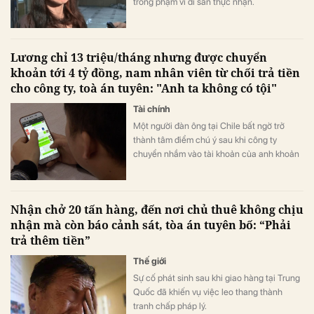
trong phạm vi di sản thực nhận.
Lương chỉ 13 triệu/tháng nhưng được chuyển
khoản tới 4 tỷ đồng, nam nhân viên từ chối trả tiền
cho công ty, toà án tuyên: "Anh ta không có tội"
Tài chính
Một người đàn ông tại Chile bất ngờ trở
thành tâm điểm chú ý sau khi công ty
chuyển nhầm vào tài khoản của anh khoản
tiền khổng lồ, tương đương hơn 330 lần
mức lương hàng tháng.
Nhận chở 20 tấn hàng, đến nơi chủ thuê không chịu
nhận mà còn báo cảnh sát, tòa án tuyên bố: “Phải
trả thêm tiền”
Thế giới
Sự cố phát sinh sau khi giao hàng tại Trung
Quốc đã khiến vụ việc leo thang thành
tranh chấp pháp lý.