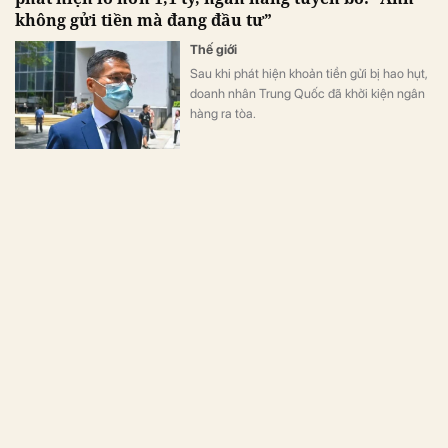
không gửi tiền mà đang đầu tư”
Thế giới
Sau khi phát hiện khoản tiền gửi bị hao hụt,
doanh nhân Trung Quốc đã khởi kiện ngân
hàng ra tòa.
Người đàn ông vay thế chấp 5,7 tỷ đồng, 6 năm sau
ngân hàng kiện đòi 8,3 tỷ nhưng tòa án tuyên bố:
“Không cần trả tiền”
Thế giới
Trong vụ việc này, tòa án Trung Quốc xác
định người đứng tên khoản vay không phải
chịu trách nhiệm trả nợ dù hợp đồng vay
vốn đã được ký kết.
Người đàn ông vay tín dụng hơn 759 triệu đồng rồi
qua đời, vợ và 2 con bị ngân hàng kiện đòi nợ, tòa