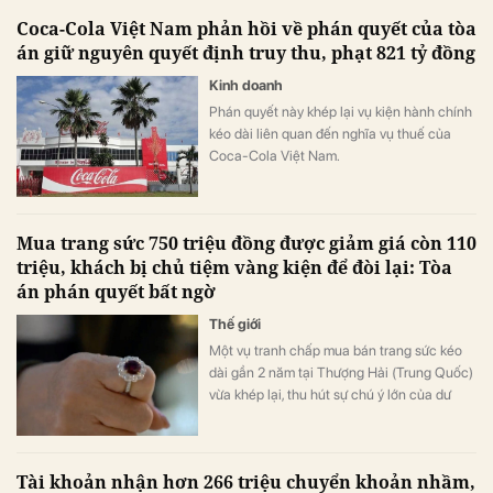
Coca-Cola Việt Nam phản hồi về phán quyết của tòa
án giữ nguyên quyết định truy thu, phạt 821 tỷ đồng
Kinh doanh
Phán quyết này khép lại vụ kiện hành chính
kéo dài liên quan đến nghĩa vụ thuế của
Coca-Cola Việt Nam.
Mua trang sức 750 triệu đồng được giảm giá còn 110
triệu, khách bị chủ tiệm vàng kiện để đòi lại: Tòa
án phán quyết bất ngờ
Thế giới
Một vụ tranh chấp mua bán trang sức kéo
dài gần 2 năm tại Thượng Hải (Trung Quốc)
vừa khép lại, thu hút sự chú ý lớn của dư
luận.
Tài khoản nhận hơn 266 triệu chuyển khoản nhầm,