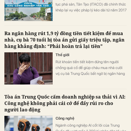
tục phá sản, Tân Tạo (ITACO) đã chính thức
khép lại vụ việc pháp lý kéo dài từ năm 2017
khi Tòa án nhân dân (TAND) TP HCM giữ
nguyên quyết định đình chỉ thủ tục phá sản
đối với doanh nghiệp.
Ra ngân hàng rút 1,9 tỷ đồng tiền tiết kiệm để mua
nhà, cụ bà 70 tuổi bị tòa án gửi giấy triệu tập, ngân
hàng khẳng định: “Phải hoàn trả lại tiền”
Thế giới
Rút khoản tiền tiết kiệm đứng tên người
chồng quá cố để giúp cháu mua nhà cưới
vợ, cụ bà Trung Quốc bất ngờ bị ngân hàng
kiện ra tòa.
Tòa án Trung Quốc cấm doanh nghiệp sa thải vì AI:
Công nghệ không phải cái cớ để đẩy rủi ro cho
người lao động
Công nghệ
Ngành công nghiệp AI cốt lõi của Trung