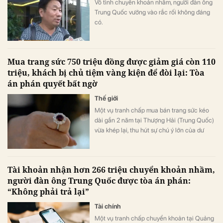
Vô tình chuyển khoản nhầm, người đàn ông
Trung Quốc vướng vào rắc rối không đáng
có.
Mua trang sức 750 triệu đồng được giảm giá còn 110
triệu, khách bị chủ tiệm vàng kiện để đòi lại: Tòa
án phán quyết bất ngờ
Thế giới
Một vụ tranh chấp mua bán trang sức kéo
dài gần 2 năm tại Thượng Hải (Trung Quốc)
vừa khép lại, thu hút sự chú ý lớn của dư
luận.
Tài khoản nhận hơn 266 triệu chuyển khoản nhầm,
người đàn ông Trung Quốc được tòa án phán:
“Không phải trả lại”
Tài chính
Một vụ tranh chấp chuyển khoản tại Quảng