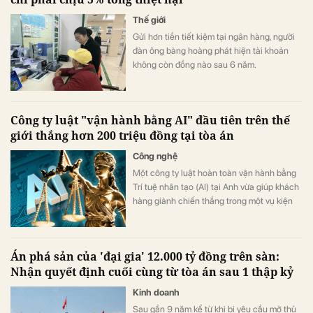
Thế giới
Gửi hơn tiền tiết kiệm tại ngân hàng, người
đàn ông bàng hoàng phát hiện tài khoản
không còn đồng nào sau 6 năm.
Công ty luật "vận hành bằng AI" đầu tiên trên thế
giới thắng hơn 200 triệu đồng tại tòa án
Công nghệ
Một công ty luật hoàn toàn vận hành bằng
Trí tuệ nhân tạo (AI) tại Anh vừa giúp khách
hàng giành chiến thắng trong một vụ kiện
tụng. Điều đáng nói là toàn bộ quá trình
chuẩn bị hồ sơ phức tạp trước khi ra tòa đều
do AI tự động thực hiện mà không cần bất
Án phá sản của 'đại gia' 12.000 tỷ đồng trên sàn:
kỳ luật sư con người nào nhúng tay vào.
Nhận quyết định cuối cùng từ tòa án sau 1 thập kỷ
Kinh doanh
Sau gần 9 năm kể từ khi bị yêu cầu mở thủ