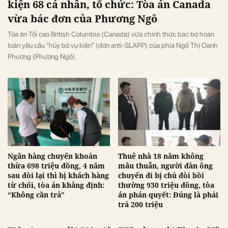
kiện 68 cá nhân, tổ chức: Tòa án Canada
vừa bác đơn của Phương Ngô
Tòa án Tối cao British Columbia (Canada) vừa chính thức bác bỏ hoàn
toàn yêu cầu “hủy bỏ vụ kiện” (đơn anti-SLAPP) của phía Ngô Thị Oanh
Phương (Phương Ngô).
Ngân hàng chuyển khoản
Thuê nhà 18 năm không
thừa 698 triệu đồng, 4 năm
mâu thuẫn, người đàn ông
sau đòi lại thì bị khách hàng
chuyển đi bị chủ đòi bồi
từ chối, tòa án khẳng định:
thường 930 triệu đồng, tòa
“Không cần trả”
án phán quyết: Đúng là phải
trả 200 triệu