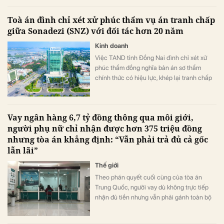
Toà án đình chỉ xét xử phúc thẩm vụ án tranh chấp
giữa Sonadezi (SNZ) với đối tác hơn 20 năm
Kinh doanh
Việc TAND tỉnh Đồng Nai đình chỉ xét xử
phúc thẩm đồng nghĩa bản án sơ thẩm
chính thức có hiệu lực, khép lại tranh chấp
hợp đồng thuê đất kéo dài nhiều năm giữa
Sonadezi và Tân Mai.
Vay ngân hàng 6,7 tỷ đồng thông qua môi giới,
người phụ nữ chỉ nhận được hơn 375 triệu đồng
nhưng tòa án khẳng định: “Vẫn phải trả đủ cả gốc
lẫn lãi”
Thế giới
Theo phán quyết cuối cùng của tòa án
Trung Quốc, người vay dù không trực tiếp
nhận đủ tiền nhưng vẫn phải gánh toàn bộ
nghĩa vụ trả nợ, đồng thời đối mặt nguy cơ
mất luôn tài sản thế chấp.