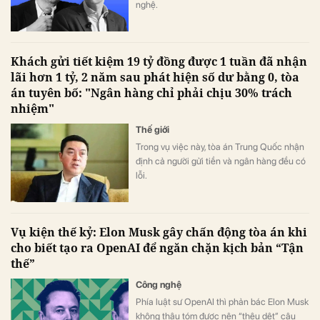
nghệ.
Khách gửi tiết kiệm 19 tỷ đồng được 1 tuần đã nhận
lãi hơn 1 tỷ, 2 năm sau phát hiện số dư bằng 0, tòa
án tuyên bố: "Ngân hàng chỉ phải chịu 30% trách
nhiệm"
Thế giới
Trong vụ việc này, tòa án Trung Quốc nhận
định cả người gửi tiền và ngân hàng đều có
lỗi.
Vụ kiện thế kỷ: Elon Musk gây chấn động tòa án khi
cho biết tạo ra OpenAI để ngăn chặn kịch bản “Tận
thế”
Công nghệ
Phía luật sư OpenAI thì phản bác Elon Musk
không thâu tóm được nên “thêu dệt” câu