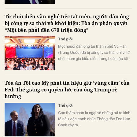
Tối cao Hoa Kỳ đưa ra phán quyết bất lợi
đối với chính sách thuế trước đó.
Từ chối diễn văn nghệ tiệc tất niên, người đàn ông
bị công ty sa thải và khởi kiện: Tòa án phán quyết
“Một bên phải đền 670 triệu đồng”
Thế giới
Một người đàn ông tại thành phố Vũ Hán
(Trung Quốc) đã bị công ty sa thải chỉ vì từ
chối tham gia biểu diễn trong buổi tiệc tất
niên.
Tòa án Tối cao Mỹ phát tín hiệu giữ ‘vùng cấm’ của
Fed: Thế giằng co quyền lực của ông Trump rẽ
hướng
Thế giới
Các thẩm phán lo ngại về những rủi ro kinh
tế nếu việc cách chức Thống đốc Fed Lisa
Cook xảy ra.