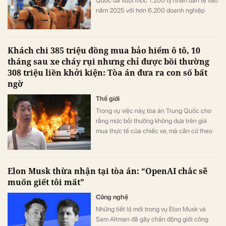
Quốc đã vượt mốc 1.200 tỷ nhân dân tệ vào
năm 2025 với hơn 6.200 doanh nghiệp
hoạt động. Dự báo đến năm 2030, tỷ lệ
thâm nhập của các thiết bị thông minh thế
hệ mới sẽ vượt quá 90%.
Khách chi 385 triệu đồng mua bảo hiểm ô tô, 10
tháng sau xe cháy rụi nhưng chỉ được bồi thường
308 triệu liền khởi kiện: Tòa án đưa ra con số bất
ngờ
Thế giới
Trong vụ việc này, tòa án Trung Quốc cho
rằng mức bồi thường không dựa trên giá
mua thực tế của chiếc xe, mà căn cứ theo
số tiền bảo hiểm đã được thỏa thuận trong
hợp đồng.
Elon Musk thừa nhận tại tòa án: “OpenAI chắc sẽ
muốn giết tôi mất”
Công nghệ
Những tiết lộ mới trong vụ Elon Musk và
Sam Altman đã gây chấn động giới công