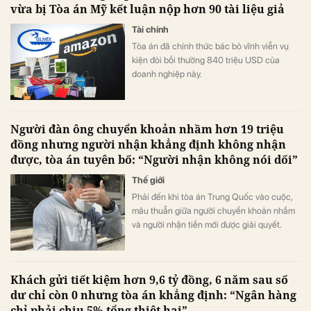
vừa bị Tòa án Mỹ kết luận nộp hơn 90 tài liệu giả
Tài chính
Tòa án đã chính thức bác bỏ vĩnh viễn vụ
kiện đòi bồi thường 840 triệu USD của
doanh nghiệp này.
Người đàn ông chuyển khoản nhầm hơn 19 triệu
đồng nhưng người nhận khẳng định không nhận
được, tòa án tuyên bố: “Người nhận không nói dối”
Thế giới
Phải đến khi tòa án Trung Quốc vào cuộc,
mâu thuẫn giữa người chuyển khoản nhầm
và người nhận tiền mới được giải quyết.
Khách gửi tiết kiệm hơn 9,6 tỷ đồng, 6 năm sau số
dư chỉ còn 0 nhưng tòa án khẳng định: “Ngân hàng
chỉ phải chịu 5% tổng thiệt hại”