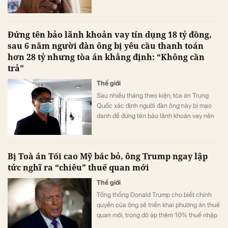
Đứng tên bảo lãnh khoản vay tín dụng 18 tỷ đồng,
sau 6 năm người đàn ông bị yêu cầu thanh toán
hơn 28 tỷ nhưng tòa án khẳng định: “Không cần
trả”
Thế giới
Sau nhiều tháng theo kiện, tòa án Trung
Quốc xác định người đàn ông này bị mạo
danh để đứng tên bảo lãnh khoản vay nên
không phải chịu trách nhiệm pháp lý.
Bị Toà án Tối cao Mỹ bác bỏ, ông Trump ngay lập
tức nghĩ ra “chiêu” thuế quan mới
Thế giới
Tổng thống Donald Trump cho biết chính
quyền của ông sẽ triển khai phương án thuế
quan mới, trong đó áp thêm 10% thuế nhập
khẩu trên phạm vi toàn cầu, sau khi Tòa án