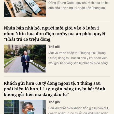
Đông (Trung Quốc) gây chú ý khi tòa án hai
cấp đều tuyên người nhận tiền không có
nghĩa vụ hoàn trả, dù phía chuyển tiền
khẳng định đây là khoản chuyển nhầm.
Nhận bán nhà hộ, người môi giới vào ở luôn 1
năm: Nhìn hóa đơn điện nước, tòa án phán quyết
"Phải trả 46 triệu đồng"
Thế giới
Một vụ tranh chấp tại Thượng Hải (Trung
Quốc) đang thu hút sự chú ý khi nhân viên
môi giới bất động sản bị phát hiện đã sống
trong chính căn nhà được giao bán suốt
gần một năm.
Khách gửi hơn 6,8 tỷ đồng ngoại tệ, 1 tháng sau
phát hiện lỗ hơn 1,1 tỷ, ngân hàng tuyên bố: “Anh
không gửi tiền mà đang đầu tư”
Thế giới
Sau khi phát hiện khoản tiền gửi bị hao hụt,
doanh nhân Trung Quốc đã khởi kiện ngân