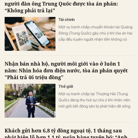
người đàn ông Trung Quốc được tòa án phán:
“Không phải trả lại”
Tài chính
Một vụ tranh chấp chuyển khoản tại Quảng
Đông (Trung Quốc) gây chú ý khi tòa án hai
cấp đều tuyên người nhận tiền không có
nghĩa vụ hoàn trả, dù phía chuyển tiền
khẳng định đây là khoản chuyển nhầm.
Nhận bán nhà hộ, người môi giới vào ở luôn 1
năm: Nhìn hóa đơn điện nước, tòa án phán quyết
"Phải trả 46 triệu đồng"
Thế giới
Một vụ tranh chấp tại Thượng Hải (Trung
Quốc) đang thu hút sự chú ý khi nhân viên
môi giới bất động sản bị phát hiện đã sống
trong chính căn nhà được giao bán suốt
gần một năm.
Khách gửi hơn 6,8 tỷ đồng ngoại tệ, 1 tháng sau
phát hiện lỗ hơn 1,1 tỷ, ngân hàng tuyên bố: “Anh