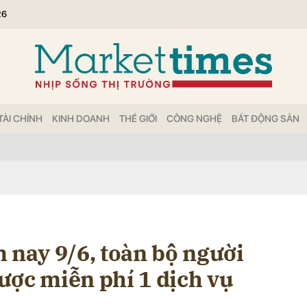
26
bình luận
TÀI CHÍNH
KINH DOANH
THẾ GIỚI
CÔNG NGHỆ
BẤT ĐỘNG SẢN
Hủy
G
 nay 9/6, toàn bộ người
ược miễn phí 1 dịch vụ