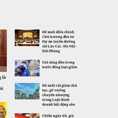
Đề xuất điều chỉnh
Chủ trương đầu tư
Dự án tuyến đường
sắt Lào Cai - Hà Nội -
Hải Phòng
Giá xăng dầu trong
nước đồng loạt giảm
 là
n
Đề xuất cắt giảm thủ
hì
tục, gỡ vướng
chuyển nhượng
trong Luật Kinh
doanh bất động sản
Chiều ngày 6/8, giá