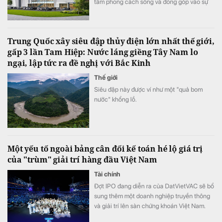
tầm phong cách sống và đóng góp vào sự
phát triển kinh tế – xã hội của cộng đồng
địa phương.
Trung Quốc xây siêu đập thủy điện lớn nhất thế giới,
gấp 3 lần Tam Hiệp: Nước láng giềng Tây Nam lo
ngại, lập tức ra đề nghị với Bắc Kinh
Thế giới
Siêu đập này được ví như một "quả bom
nước" khổng lồ.
Một yếu tố ngoài bảng cân đối kế toán hé lộ giá trị
của "trùm" giải trí hàng đầu Việt Nam
Tài chính
Đợt IPO đang diễn ra của DatVietVAC sẽ bổ
sung thêm một doanh nghiệp truyền thông
và giải trí lên sàn chứng khoán Việt Nam.
Khác với nhiều doanh nghiệp truyền thống,