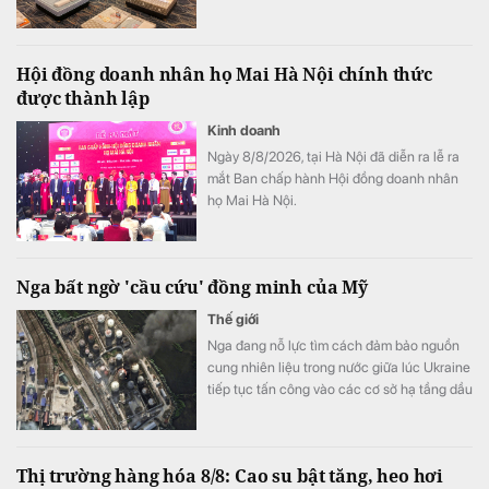
phiếu V68 lên sàn chứng khoán.
Hội đồng doanh nhân họ Mai Hà Nội chính thức
được thành lập
Kinh doanh
Ngày 8/8/2026, tại Hà Nội đã diễn ra lễ ra
mắt Ban chấp hành Hội đồng doanh nhân
họ Mai Hà Nội.
Nga bất ngờ 'cầu cứu' đồng minh của Mỹ
Thế giới
Nga đang nỗ lực tìm cách đảm bảo nguồn
cung nhiên liệu trong nước giữa lúc Ukraine
tiếp tục tấn công vào các cơ sở hạ tầng dầu
khí nước này.
Thị trường hàng hóa 8/8: Cao su bật tăng, heo hơi