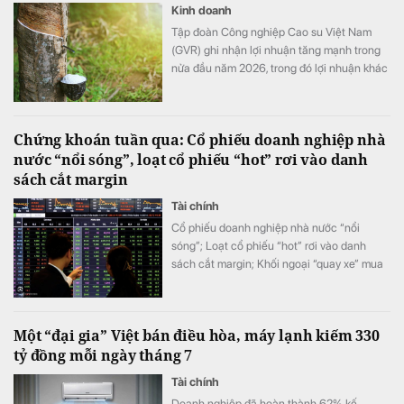
Kinh doanh
Tập đoàn Công nghiệp Cao su Việt Nam
(GVR) ghi nhận lợi nhuận tăng mạnh trong
nửa đầu năm 2026, trong đó lợi nhuận khác
đóng góp đáng kể. Đáng chú ý, chi phí
nghiên cứu khoa học và công nghệ trong
quý II tăng hơn 145 lần, kéo quỹ phát triển
Chứng khoán tuần qua: Cổ phiếu doanh nghiệp nhà
khoa học và công nghệ của tập đoàn lên
nước “nổi sóng”, loạt cổ phiếu “hot” rơi vào danh
hơn 1.710 tỷ đồng.
sách cắt margin
Tài chính
Cổ phiếu doanh nghiệp nhà nước “nổi
sóng”; Loạt cổ phiếu “hot” rơi vào danh
sách cắt margin; Khối ngoại “quay xe” mua
ròng trở lại; Chứng khoán khó nhằn, tài
khoản mở mới giảm mạnh, …
Một “đại gia” Việt bán điều hòa, máy lạnh kiếm 330
tỷ đồng mỗi ngày tháng 7
Tài chính
Doanh nghiệp đã hoàn thành 62% kế