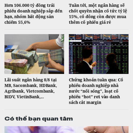
Hơn 106.000 tỷ đồng trái
Tuần tới, một ngân hàng sẽ
phiếu doanh nghiệp sắp đến
chốt quyền nhận cổ tức tỷ lệ
hạn, nhóm bất động sản
15%, cổ đông còn được mua
chiếm 55,6%
thêm cổ phiếu giá rẻ
Lãi suất ngân hàng 8/8 tại
Chứng khoán tuần qua: Cổ
MB, Sacombank, HDBank,
phiếu doanh nghiệp nhà
Agribank, Vietcombank,
nước “nổi sóng”, loạt cổ
BIDV, VietinBank,...
phiếu “hot” rơi vào danh
sách cắt margin
Có thể bạn quan tâm