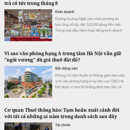
trả cổ tức trong tháng 8
Kinh doanh
Đường Quảng Ngãi vừa chốt phương án
tạm ứng cổ tức đợt 1/2026 bằng tiền mặt.
Trong nửa đầu năm, hoạt động kinh doanh
của doanh nghiệp tiếp tục tăng trưởng với
mảng sữa đậu nành là điểm sáng.
Vì sao văn phòng hạng A trung tâm Hà Nội vẫn giữ
"ngôi vương" dù giá thuê đắt đỏ?
Bất động sản
Không chỉ đơn thuần là không gian làm việc,
vị trí văn phòng hạng A tại khu vực CBD Hà
Nội được ví như lời khẳng định bản sắc và
uy tín thương hiệu. Mặc cho xu hướng dịch
chuyển ra vùng ven, hệ sinh thái thương mại
cùng khả năng kết nối hoàn hảo tiếp tục
Cơ quan Thuế thông báo: Tạm hoãn xuất cảnh đối
biến khu vực trung tâm thành lựa chọn hàng
với tất cả những ai nằm trong danh sách sau đây
đầu của các tập đoàn đa quốc gia.
Tài chính