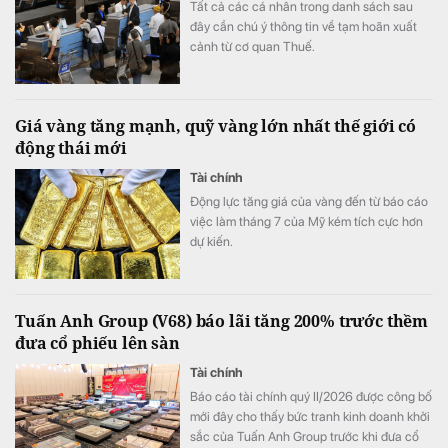
Tất cả các cá nhân trong danh sách sau
đây cần chú ý thông tin về tạm hoãn xuất
cảnh từ cơ quan Thuế.
Giá vàng tăng mạnh, quỹ vàng lớn nhất thế giới có
động thái mới
Tài chính
Động lực tăng giá của vàng đến từ báo cáo
việc làm tháng 7 của Mỹ kém tích cực hơn
dự kiến.
Tuấn Anh Group (V68) báo lãi tăng 200% trước thềm
đưa cổ phiếu lên sàn
Tài chính
Báo cáo tài chính quý II/2026 được công bố
mới đây cho thấy bức tranh kinh doanh khởi
sắc của Tuấn Anh Group trước khi đưa cổ