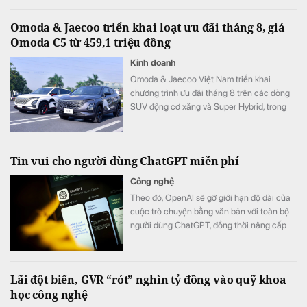
Omoda & Jaecoo triển khai loạt ưu đãi tháng 8, giá
Omoda C5 từ 459,1 triệu đồng
Kinh doanh
Omoda & Jaecoo Việt Nam triển khai
chương trình ưu đãi tháng 8 trên các dòng
SUV động cơ xăng và Super Hybrid, trong
đó một số mẫu được hỗ trợ chi phí nhiên
liệu trong nhiều năm và hỗ trợ lãi suất trong
12 tháng đầu.
Tin vui cho người dùng ChatGPT miễn phí
Công nghệ
Theo đó, OpenAI sẽ gỡ giới hạn độ dài của
cuộc trò chuyện bằng văn bản với toàn bộ
người dùng ChatGPT, đồng thời nâng cấp
các mô hình mặc định.
Lãi đột biến, GVR “rót” nghìn tỷ đồng vào quỹ khoa
học công nghệ