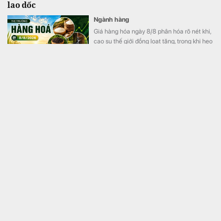
lao dốc
Ngành hàng
Giá hàng hóa ngày 8/8 phân hóa rõ nét khi,
cao su thế giới đồng loạt tăng, trong khi heo
hơi tiếp tục mất giá
Công an thông báo khẩn đến người dùng VNeID thực
hiện giao dịch chuyển khoản sau
Tài chính
Công an khuyến cáo người dân không
chuyển khoản theo yêu cầu của cuộc gọi
mạo danh.
Trung Quốc: Tịch thu 46,4 kg vàng gồm nhiều thỏi
vàng lớn nhỏ, trị giá hơn 14,7 tỷ đồng của một
doanh nhân