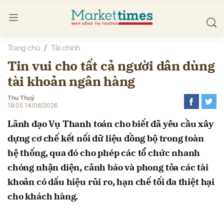
Trang chủ
Tài chính
bình luận
Tin vui cho tất cả người dân dùng
tài khoản ngân hàng
Thu Thuỷ
18:05 14/06/2026
Lãnh đạo Vụ Thanh toán cho biết đã yêu cầu xây
dựng cơ chế kết nối dữ liệu đồng bộ trong toàn
Hủy
G
hệ thống, qua đó cho phép các tổ chức nhanh
chóng nhận diện, cảnh báo và phong tỏa các tài
khoản có dấu hiệu rủi ro, hạn chế tối đa thiệt hại
cho khách hàng.