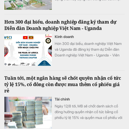
nhuận của doanh nghiệp "đi lùi" so với cùng
kỳ năm 2025.
Hơn 300 đại biểu, doanh nghiệp đăng ký tham dự
Diễn đàn Doanh nghiệp Việt Nam - Uganda
Kinh doanh
Hơn 300 đại biểu, doanh nghiệp Việt Nam
và Uganda đã đăng ký tham dự Diễn đàn
Doanh nghiệp Việt Nam - Uganda - Viên
ngọc Châu Phi (The Pearl of Africa –
Uganda Business Forum & Expo Vietnam
Chapter) năm 2026.
Tuần tới, một ngân hàng sẽ chốt quyền nhận cổ tức
tỷ lệ 15%, cổ đông còn được mua thêm cổ phiếu giá
rẻ
Tài chính
Ngày 12/8 tới, MB sẽ chốt danh sách cổ
đông hưởng quyền nhận cổ tức bằng cổ
phiếu tỷ lệ 15% và quyền mua cổ phiếu với
tỷ lệ 10:1.