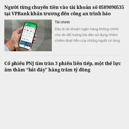
Người từng chuyển tiền vào tài khoản số 0589090535
tại VPBank khẩn trương đến công an trình báo
Tài chính
Đây là tài khoản ngân hàng không chính
chủ do đối tượng lừa đảo sử dụng nhằm
chiếm đoạt tiền của những người có lòng
hảo tâm.
Cổ phiếu PNJ tím trần 3 phiên liên tiếp, một thế lực
âm thầm “bắt đáy" hàng trăm tỷ đồng
Tài chính
Cổ phiếu mới chỉ lấy lại một phần mức giảm
sâu trước đó, dù tâm lý nhà đầu tư đã có
dấu hiệu cải thiện rõ rệt.
Tịch thu 13,5 tấn vàng trị giá 47 nghìn tỷ đồng phủ
kín sàn tại một biệt thự