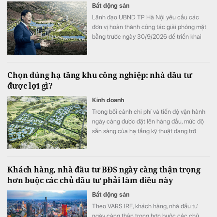
Bất động sản
Lãnh đạo UBND TP Hà Nội yêu cầu các
đơn vị hoàn thành công tác giải phóng mặt
bằng trước ngày 30/9/2026 để triển khai
Khu công viên công nghệ số và hỗn hợp
trên địa bàn hai phường Tây Tựu và Phú
Diễn.
Chọn đúng hạ tầng khu công nghiệp: nhà đầu tư
được lợi gì?
Kinh doanh
Trong bối cảnh chi phí và tiến độ vận hành
ngày càng được đặt lên hàng đầu, mức độ
sẵn sàng của hạ tầng kỹ thuật đang trở
thành một trong những tiêu chí quan trọng
khi doanh nghiệp lựa chọn khu công
nghiệp.
Khách hàng, nhà đầu tư BĐS ngày càng thận trọng
hơn buộc các chủ đầu tư phải làm điều này
Bất động sản
Theo VARS IRE, khách hàng, nhà đầu tư
ngày càng thận trọng hơn buộc các chủ