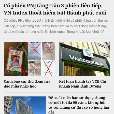
Cổ phiếu PNJ tăng trần 3 phiên liên tiếp,
VN-Index thoát hiểm bất thành phút cuối
Cổ phiếu PNJ tiếp tục trở thành tâm điểm khi có phiên tăng trần thứ ba
liên tiếp, duy trì trạng thái "trắng bên bán" và thu hút dòng tiền bắt đáy
từ cả nhà đầu tư trong nước lẫn khối ngoại. Trong khi, áp lực “chốt lời”
ngắn hạn lớn ở phiên chiều khiến VN-Index đảo chiều giảm điểm.
Cảnh báo các thủ đoạn lừa
Kết luận thanh tra VCB Chi
đảo mùa nhập học
nhánh Nam Bình Dương
Đề xuất niên hạn sử dụng chung
cư mới tối đa 99 năm, không hồi
tố với chung cư đã cấp sổ hồng lâu
dài