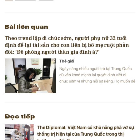
Bài liên quan
Theo trend lập di chúc sớm, người phụ nữ 32 tuổi
định để lại tài sản cho con liền bị bố mẹ ruột phản
đối: 'Đề phòng người thân gia đình à?'
Thế giới
Ngày càng nhiều người trẻ tại Trung Quốc
dù vẫn khoẻ mạnh lại quyết định viết di
chúc sớm vì những nỗi sợ riêng. Họ muốn để
lại tiền bạc, bất động sản và cả 'tài sản'
mang tính chất tinh thần như mật khẩu tài
khoản MXH...
Đọc tiếp
The Diplomat: Việt Nam có khả năng phá vỡ sự
thống trị hiện tại của Trung Quốc trong thị