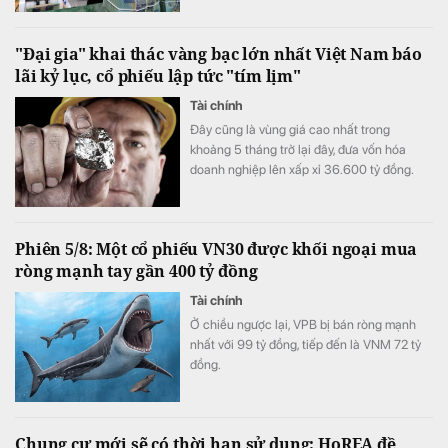
mỗi quý" của ngành ngân hàng.
"Đại gia" khai thác vàng bạc lớn nhất Việt Nam báo
lãi kỷ lục, cổ phiếu lập tức "tím lịm"
Tài chính
Đây cũng là vùng giá cao nhất trong
khoảng 5 tháng trở lại đây, đưa vốn hóa
doanh nghiệp lên xấp xỉ 36.600 tỷ đồng.
Phiên 5/8: Một cổ phiếu VN30 được khối ngoại mua
ròng mạnh tay gần 400 tỷ đồng
Tài chính
Ở chiều ngược lại, VPB bị bán ròng mạnh
nhất với 99 tỷ đồng, tiếp đến là VNM 72 tỷ
đồng.
Chung cư mới sẽ có thời hạn sử dụng: HoREA đề