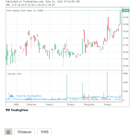
Vinasun
VNS