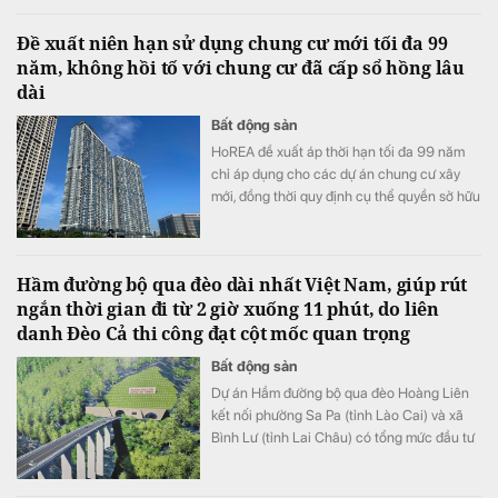
Đề xuất niên hạn sử dụng chung cư mới tối đa 99
năm, không hồi tố với chung cư đã cấp sổ hồng lâu
dài
Bất động sản
HoREA đề xuất áp thời hạn tối đa 99 năm
chỉ áp dụng cho các dự án chung cư xây
mới, đồng thời quy định cụ thể quyền sở hữu
căn hộ chỉ chấm dứt khi công trình buộc
phải phá dỡ và cư dân không còn chiếm
hữu, sử dụng.
Hầm đường bộ qua đèo dài nhất Việt Nam, giúp rút
ngắn thời gian đi từ 2 giờ xuống 11 phút, do liên
danh Đèo Cả thi công đạt cột mốc quan trọng
Bất động sản
​Dự án Hầm đường bộ qua đèo Hoàng Liên
kết nối phường Sa Pa (tỉnh Lào Cai) và xã
Bình Lư (tỉnh Lai Châu) có tổng mức đầu tư
3.300 tỷ đồng.