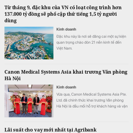
Từ tháng 9, đặc khu của VN có loạt công trình hơn
137.000 tỷ đồng sẽ phổ cập thứ tiếng 1,5 tỷ người
dùng
Kinh doanh
Đặc khu này là nơi sẽ đăng cai một sự kiện
quan trọng chào đón 21 nền kinh tế đến
Việt Nam.
Canon Medical Systems Asia khai trương Văn phòng
Hà Nội
Kinh doanh
Vừa qua, Canon Medical Systems Asia Pte.
Ltd. đã chính thức khai trương Văn phòng
Hà Nội là đầu mối hỗ trợ khách hàng và vận
hành kinh doanh, góp phần nâng cao năng
lực phục vụ các cơ sở y tế tại khu vực miền
Bắc.
Lãi suất cho vay mới nhất tại Agribank