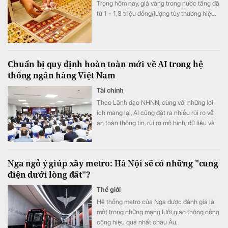
Trong hôm nay, giá vàng trong nước tăng đã
từ 1 - 1,8 triệu đồng/lượng tùy thương hiệu.
Chuẩn bị quy định hoàn toàn mới về AI trong hệ
thống ngân hàng Việt Nam
Tài chính
Theo Lãnh đạo NHNN, cùng với những lợi
ích mang lại, AI cũng đặt ra nhiều rủi ro về
an toàn thông tin, rủi ro mô hình, dữ liệu và
trách nhiệm trong quá trình ra quyết định
Nga ngỏ ý giúp xây metro: Hà Nội sẽ có những "cung
điện dưới lòng đất"?
Thế giới
Hệ thống metro của Nga được đánh giá là
một trong những mạng lưới giao thông công
cộng hiệu quả nhất châu Âu.