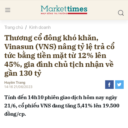
Trang chủ
Kinh doanh
bình luận
Thương cổ đông khó khăn,
Vinasun (VNS) nâng tỷ lệ trả cổ
tức bằng tiền mặt từ 12% lên
45%, gia đình chủ tịch nhận về
gần 130 tỷ
Huyền Trang
Hủy
G
14:16 21/06/2023
Tính đến 14h10 phiên giao dịch hôm nay ngày
21/6, cổ phiếu VNS đang tăng 5,41% lên 19.500
đồng/cp.