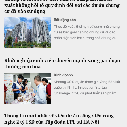
xuất không hồi tố quy định đối với các dự án chung
cư đã vào sử dụng
Bất động sản
Theo đề xuất, thời hạn sử dụng nhà chung
cư sẽ bao gồm căn hộ chung cư và các
phần diện tích khác trong nhà chung cư
như khu thương mại, dịch vụ, văn phòng,
officetel, condotel… theo niên hạn của công
trình xây dựng.
Khởi nghiệp sinh viên chuyển mạnh sang giai đoạn
thương mại hóa
Kinh doanh
Khoảng 90% dự án tham gia Vòng Bán kết
cuộc thi NTTU Innovation Startup
Challenge 2026 đã phát triển sản phẩm
mẫu và tiến hành kiểm chứng với người
dùng.
Thông tin mới nhất về siêu dự án công viên công
nghệ 2 tỷ USD của Tập đoàn FPT tại Hà Nội