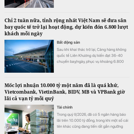
Chỉ 2 tuần nữa, tỉnh rộng nhất Việt Nam sẽ đưa sân
bay quốc tế trở lại hoạt động, dự kiến đón 6.800 lượt
khách mỗi ngày
Bất động sản
Sau khi khai thác trở lại, Cảng hàng không
quốc tế Liên Khương dự kiến đạt 36-40
chuyến bay/ngày, phục vụ khoảng 6.800
lượt khách/ngày.
Mốc lợi nhuận 10.000 tỷ một năm đã là quá khứ,
Vietcombank, VietinBank, BIDV, MB và VPBank giờ
lãi cả vạn tỷ mỗi quý
Tài chính
Trong quý II/2026, đã có 5 ngân hàng báo
lãi trên 10.000 tỷ đồng, trong khi một số cái
tên khác cũng đang tiến rất gần ngưỡng
này, mở ra một "kỷ nguyên 10.000 tỷ đồng