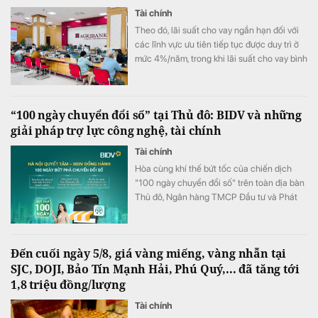
Tài chính
Theo đó, lãi suất cho vay ngắn hạn đối với
các lĩnh vực ưu tiên tiếp tục được duy trì ở
mức 4%/năm, trong khi lãi suất cho vay bình
quân giảm xuống 8,51%/năm.
“100 ngày chuyển đổi số” tại Thủ đô: BIDV và những
giải pháp trợ lực công nghệ, tài chính
Tài chính
Hòa cùng khí thế bứt tốc của chiến dịch
"100 ngày chuyển đổi số" trên toàn địa bàn
Thủ đô, Ngân hàng TMCP Đầu tư và Phát
triển Việt Nam (BIDV) triển khai chương
trình hỗ trợ chuyển đổi số và tín dụng quy
mô lớn cho doanh nghiệp, hộ kinh doanh và
Đến cuối ngày 5/8, giá vàng miếng, vàng nhẫn tại
các đơn vị sự nghiệp.
SJC, DOJI, Bảo Tín Mạnh Hải, Phú Quý,... đã tăng tới
1,8 triệu đồng/lượng
Tài chính