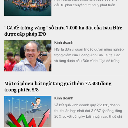
đầu tư phải chuyển từ tư duy phát triển
nhanh sang cạnh tranh bằng chất lượng
sản phẩm, trải nghiệm khách hàng và giá trị
gia tăng.
"Gà đẻ trứng vàng" sở hữu 7.000 ha đất của bầu Đức
được cấp phép IPO
Kinh doanh
HGI là đơn vị quản lý các dự án nông nghiệp
trọng điểm của Hoàng Anh Gia Lai tại Lào
và từng được bầu Đức ví như “gà đẻ trứng
vàng” của tập đoàn.
Một cổ phiếu bất ngờ tăng giá thêm 77.500 đồng
trong phiên 5/8
Kinh doanh
Về kết quả kinh doanh quý 2/2026, doanh
thu thuần hợp nhất đạt 3.087 tỷ đồng, tăng
26% so với cùng kỳ. Lợi nhuận sau thuế ghi
nhận 467 tỷ đồng, so với mức 15 tỷ đồng
cùng kỳ.