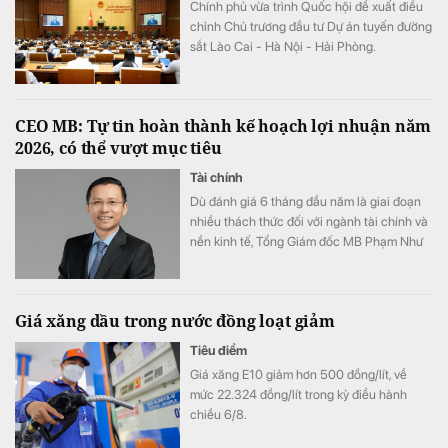
Chính phủ vừa trình Quốc hội đề xuất điều
chỉnh Chủ trương đầu tư Dự án tuyến đường
sắt Lào Cai - Hà Nội - Hải Phòng.
CEO MB: Tự tin hoàn thành kế hoạch lợi nhuận năm
2026, có thể vượt mục tiêu
Tài chính
Dù đánh giá 6 tháng đầu năm là giai đoạn
nhiều thách thức đối với ngành tài chính và
nền kinh tế, Tổng Giám đốc MB Phạm Như
Ánh cho biết ngân hàng vẫn tự tin hoàn
thành kế hoạch lợi nhuận năm 2026, thậm
chí có thể đạt kết quả cao hơn mục tiêu đề
Giá xăng dầu trong nước đồng loạt giảm
ra.
Tiêu điểm
Giá xăng E10 giảm hơn 500 đồng/lít, về
mức 22.324 đồng/lít trong kỳ điều hành
chiều 6/8.