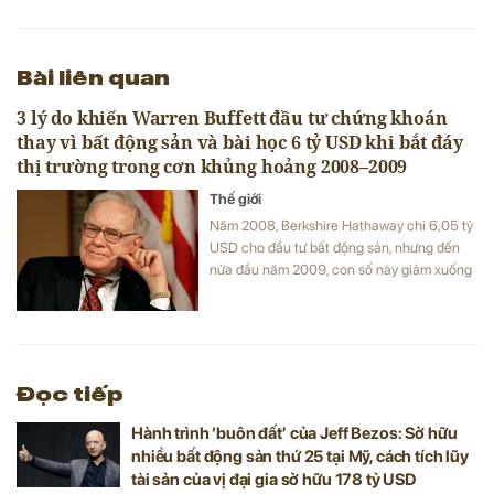
Bài liên quan
3 lý do khiến Warren Buffett đầu tư chứng khoán
thay vì bất động sản và bài học 6 tỷ USD khi bắt đáy
thị trường trong cơn khủng hoảng 2008–2009
Thế giới
Năm 2008, Berkshire Hathaway chi 6,05 tỷ
USD cho đầu tư bất động sản, nhưng đến
nửa đầu năm 2009, con số này giảm xuống
chỉ còn 221 triệu USD.
Đọc tiếp
Hành trình ‘buôn đất’ của Jeff Bezos: Sở hữu
nhiều bất động sản thứ 25 tại Mỹ, cách tích lũy
tài sản của vị đại gia sở hữu 178 tỷ USD