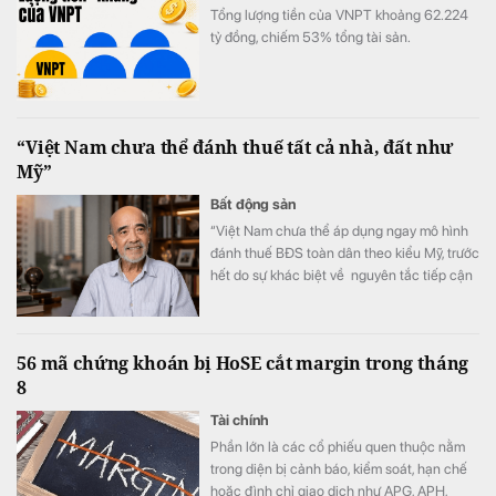
Tổng lượng tiền của VNPT khoảng 62.224
tỷ đồng, chiếm 53% tổng tài sản.
“Việt Nam chưa thể đánh thuế tất cả nhà, đất như
Mỹ”
Bất động sản
“Việt Nam chưa thể áp dụng ngay mô hình
đánh thuế BĐS toàn dân theo kiểu Mỹ, trước
hết do sự khác biệt về nguyên tắc tiếp cận
tài nguyên đất đai, từ đó dẫn tới sự khác
nhau căn bản về cơ cấu tiền lương”.
56 mã chứng khoán bị HoSE cắt margin trong tháng
8
Tài chính
Phần lớn là các cổ phiếu quen thuộc nằm
trong diện bị cảnh báo, kiểm soát, hạn chế
hoặc đình chỉ giao dịch như APG, APH,