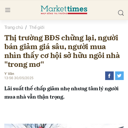
Trang chủ
Thế giới
bình luận
Thị trường BĐS chững lại, người
bán giảm giá sâu, người mua
nhìn thấy cơ hội sở hữu ngôi nhà
"trong mơ"
Y Vân
13:56 30/05/2025
Hủy
G
Lãi suất thế chấp giảm nhẹ nhưng tâm lý người
mua nhà vẫn thận trọng.