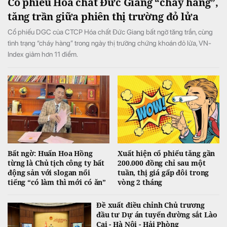
Cổ phiếu Hóa chất Đức Giang “cháy hàng”,
tăng trần giữa phiên thị trường đỏ lửa
Cổ phiếu DGC của CTCP Hóa chất Đức Giang bất ngờ tăng trần, cùng
tình trạng “cháy hàng” trong ngày thị trường chứng khoán đỏ lửa, VN-
Index giảm hơn 11 điểm.
Bất ngờ: Huấn Hoa Hồng
Xuất hiện cổ phiếu tăng gần
từng là Chủ tịch công ty bất
200.000 đồng chỉ sau một
động sản với slogan nổi
tuần, thị giá gấp đôi trong
tiếng “có làm thì mới có ăn”
vòng 2 tháng
Đề xuất điều chỉnh Chủ trương
đầu tư Dự án tuyến đường sắt Lào
Cai - Hà Nội - Hải Phòng