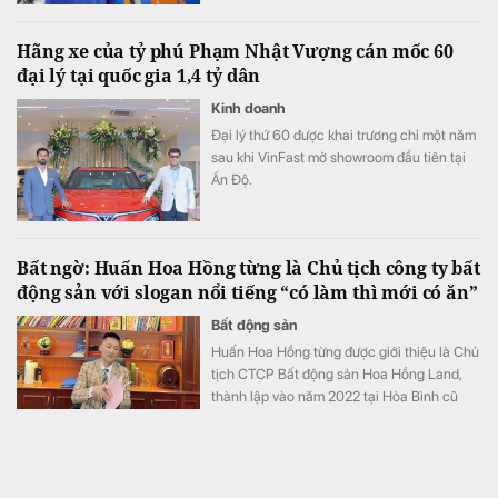
Hãng xe của tỷ phú Phạm Nhật Vượng cán mốc 60
đại lý tại quốc gia 1,4 tỷ dân
Kinh doanh
Đại lý thứ 60 được khai trương chỉ một năm
sau khi VinFast mở showroom đầu tiên tại
Ấn Độ.
Bất ngờ: Huấn Hoa Hồng từng là Chủ tịch công ty bất
động sản với slogan nổi tiếng “có làm thì mới có ăn”
Bất động sản
Huấn Hoa Hồng từng được giới thiệu là Chủ
tịch CTCP Bất động sản Hoa Hồng Land,
thành lập vào năm 2022 tại Hòa Bình cũ
(nay là tỉnh Phú Thọ).
Lãi suất ngân hàng 6/8 tại Agribank, Vietcombank,