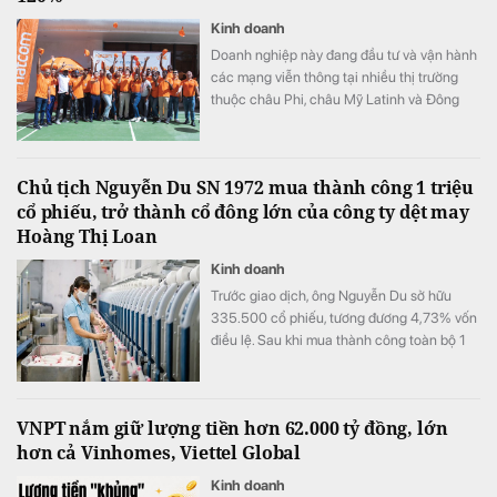
Kinh doanh
Doanh nghiệp này đang đầu tư và vận hành
các mạng viễn thông tại nhiều thị trường
thuộc châu Phi, châu Mỹ Latinh và Đông
Nam Á.
Chủ tịch Nguyễn Du SN 1972 mua thành công 1 triệu
cổ phiếu, trở thành cổ đông lớn của công ty dệt may
Hoàng Thị Loan
Kinh doanh
Trước giao dịch, ông Nguyễn Du sở hữu
335.500 cổ phiếu, tương đương 4,73% vốn
điều lệ. Sau khi mua thành công toàn bộ 1
triệu cổ phiếu đã đăng ký, lượng cổ phiếu
nắm giữ của ông tăng lên 1.335.500 đơn vị,
tương ứng 18,81% vốn.
VNPT nắm giữ lượng tiền hơn 62.000 tỷ đồng, lớn
hơn cả Vinhomes, Viettel Global
Kinh doanh