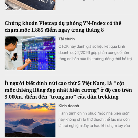
DQC, DGC, HVN, LDG, OGC, NVT, PTL,
TDH, TLH, TMT, VCA,…
Chứng khoán Vietcap dự phóng VN-Index có thể
chạm mốc 1.885 điểm ngay trong tháng 8
Tài chính
CTCK này đánh giá số liệu kết quả kinh
doanh quý 2/2026 góp phần củng cố nền
tảng cơ bản của thị trường, đồng thời hỗ trợ
mức định giá P/E hấp dẫn của VN-Index.
Ít người biết đỉnh núi cao thứ 5 Việt Nam, là “ cột
mốc thiêng liêng đẹp nhất biên cương” ở độ cao trên
3.000m, điểm đến "trong mơ" của dân trekking
Kinh doanh
Hành trình chinh phục "nóc nhà biên giới"
này không chỉ là thử thách thể lực mà còn
là trải nghiệm đầy tự hào khi chạm tay vào
cột mốc chủ quyền thiêng liêng giữa đại
ngàn Tây Bắc.