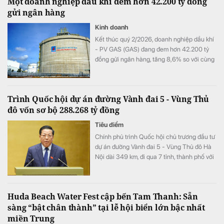
Một doanh nghiệp dầu khí đem hơn 42.200 tỷ đồng
gửi ngân hàng
Kinh doanh
Kết thúc quý 2/2026, doanh nghiệp dầu khí
- PV GAS (GAS) đang đem hơn 42.200 tỷ
đồng gửi ngân hàng, tăng 8,6% so với cùng
kỳ song doanh thu từ hoạt động tài chính lại
bất ngờ sụt giảm.
Trình Quốc hội dự án đường Vành đai 5 - Vùng Thủ
đô vốn sơ bộ 288.268 tỷ đồng
Tiêu điểm
Chính phủ trình Quốc hội chủ trương đầu tư
dự án đường Vành đai 5 - Vùng Thủ đô Hà
Nội dài 349 km, đi qua 7 tỉnh, thành phố với
tổng vốn sơ bộ 288.268 tỷ đồng. Dự án
hướng tới mục tiêu kết nối đồng bộ hạ tầng,
mở rộng không gian phát triển cho toàn
Huda Beach Water Fest cập bến Tam Thanh: Sẵn
vùng.
sàng “bật chân thành” tại lễ hội biển lớn bậc nhất
miền Trung