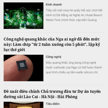
Kinh doanh
Tiếp nối một mùa hè quẩy hết sức chơi hết
mình từ Đà Nẵng và Nghệ An, Huda Beach
Water Fest chính thức cập bến Quảng
trường biển Tam Thanh ngày 8 - 9/8.
Công nghệ quang khắc của Nga ai ngờ đã đến mức
này: Làm chip "từ 2 tuần xuống còn 5 phút", lập kỷ
lục thế giới
Công nghệ
Máy quang khắc ứng dụng công nghệ
multi-cathode của Nga có thể hoàn thành
quá trình chiếu xạ tấm wafer silicon chỉ
trong khoảng 5 đến 7 phút, thay vì mất 2
tuần như trước đây, tương đương tốc độ xử
lý nhanh hơn tới 3.000 lần.
Đề xuất điều chỉnh Chủ trương đầu tư Dự án tuyến
đường sắt Lào Cai - Hà Nội - Hải Phòng
Tiêu điểm