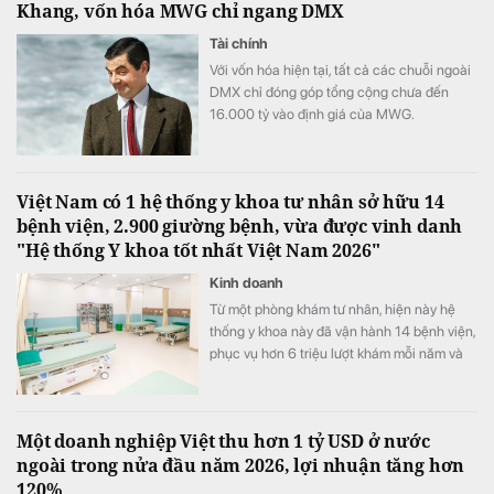
Khang, vốn hóa MWG chỉ ngang DMX
Tài chính
Với vốn hóa hiện tại, tất cả các chuỗi ngoài
DMX chỉ đóng góp tổng cộng chưa đến
16.000 tỷ vào định giá của MWG.
Việt Nam có 1 hệ thống y khoa tư nhân sở hữu 14
bệnh viện, 2.900 giường bệnh, vừa được vinh danh
"Hệ thống Y khoa tốt nhất Việt Nam 2026"
Kinh doanh
Từ một phòng khám tư nhân, hiện này hệ
thống y khoa này đã vận hành 14 bệnh viện,
phục vụ hơn 6 triệu lượt khám mỗi năm và
vừa được xướng tên "Hệ thống Y khoa tốt
nhất Việt Nam 2026".
Một doanh nghiệp Việt thu hơn 1 tỷ USD ở nước
ngoài trong nửa đầu năm 2026, lợi nhuận tăng hơn
120%