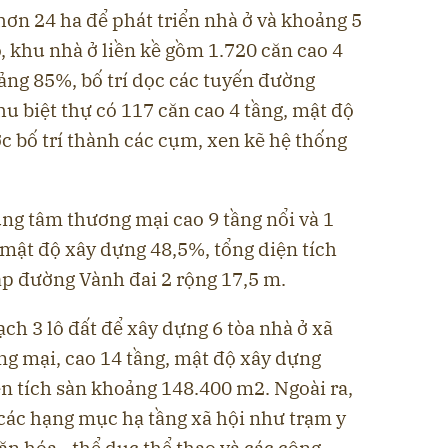
ơn 24 ha để phát triển nhà ở và khoảng 5
, khu nhà ở liền kề gồm 1.720 căn cao 4
ảng 85%, bố trí dọc các tuyến đường
u biệt thự có 117 căn cao 4 tầng, mật độ
 bố trí thành các cụm, xen kẽ hệ thống
ng tâm thương mại cao 9 tầng nổi và 1
 mật độ xây dựng 48,5%, tổng diện tích
áp đường Vành đai 2 rộng 17,5 m.
ch 3 lô đất để xây dựng 6 tòa nhà ở xã
ng mại, cao 14 tầng, mật độ xây dựng
n tích sàn khoảng 148.400 m2. Ngoài ra,
 các hạng mục hạ tầng xã hội như trạm y
ăn hóa - thể dục thể thao và các công