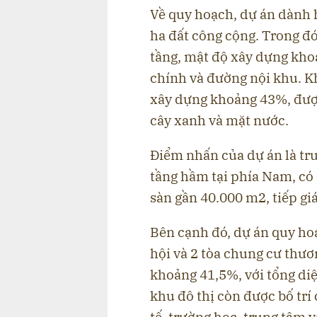
Về quy hoạch, dự án dành h
ha đất công cộng. Trong đó
tầng, mật độ xây dựng kho
chính và đường nội khu. Kh
xây dựng khoảng 43%, được
cây xanh và mặt nước.
Điểm nhấn của dự án là tru
tầng hầm tại phía Nam, có
sàn gần 40.000 m2, tiếp gi
Bên cạnh đó, dự án quy hoạ
hội và 2 tòa chung cư thươ
khoảng 41,5%, với tổng diệ
khu đô thị còn được bố trí
tế, trường học, trung tâm v