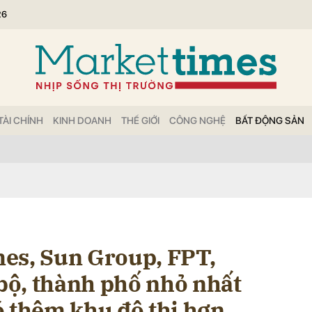
26
bình luận
TÀI CHÍNH
KINH DOANH
THẾ GIỚI
CÔNG NGHỆ
BẤT ĐỘNG SẢN
Hủy
G
es, Sun Group, FPT,
 bộ, thành phố nhỏ nhất
ó thêm khu đô thị hơn