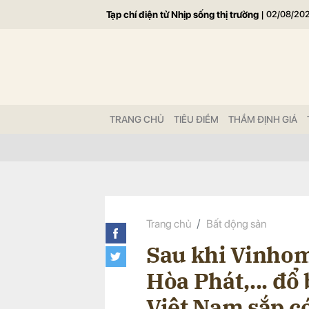
Tạp chí điện tử Nhịp sống thị trường
|
02/08/20
Gửi 
TRANG CHỦ
TIÊU ĐIỂM
THẨM ĐỊNH GIÁ
Trang chủ
Bất động sản
Sau khi Vinhom
Hòa Phát,... đổ
Việt Nam sắp c