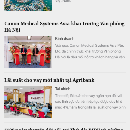
Việt Nam.
Canon Medical Systems Asia khai trương Văn phòng
Hà Nội
Kinh doanh
Vừa qua, Canon Medical Systems Asia Pte.
Ltd. đã chính thức khai trương Văn phòng
Hà Nội là đầu mối hỗ trợ khách hàng và vận
hành kinh doanh, góp phần nâng cao năng
lực phục vụ các cơ sở y tế tại khu vực miền
Bắc.
Lãi suất cho vay mới nhất tại Agribank
Tài chính
Theo đó, lãi suất cho vay ngắn hạn đối với
các lĩnh vực ưu tiên tiếp tục được duy trì ở
mức 4%/năm, trong khi lãi suất cho vay bình
quân giảm xuống 8,51%/năm.