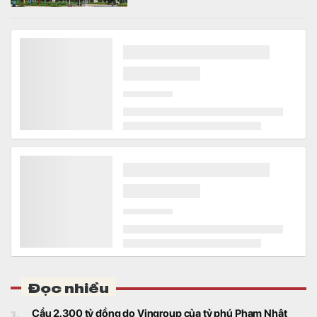
officetel, condotel… theo niên hạn của công
trình xây dựng.
Khởi nghiệp sinh viên chuyển mạnh sang giai đoạn
thương mại hóa
Kinh doanh
Khoảng 90% dự án tham gia Vòng Bán kết
cuộc thi NTTU Innovation Startup
Challenge 2026 đã phát triển sản phẩm
mẫu và tiến hành kiểm chứng với người
dùng.
Thông tin mới nhất về siêu dự án công viên công
nghệ 2 tỷ USD của Tập đoàn FPT tại Hà Nội
Bất động sản
Lãnh đạo UBND TP Hà Nội yêu cầu các
đơn vị hoàn thành công tác giải phóng mặt
bằng trước ngày 30/9/2026 để triển khai
Khu công viên công nghệ số và hỗn hợp
trên địa bàn hai phường Tây Tựu và Phú
Diễn.
Chọn đúng hạ tầng khu công nghiệp: nhà đầu tư