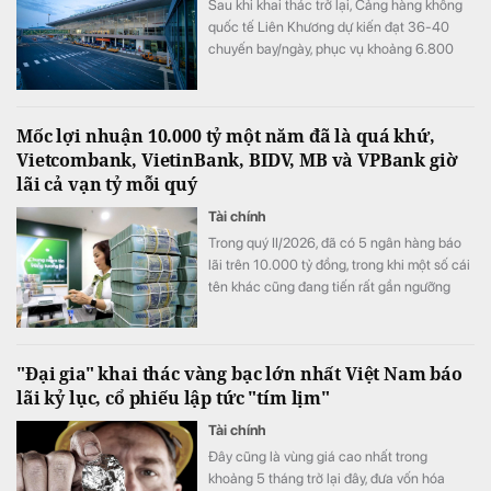
Sau khi khai thác trở lại, Cảng hàng không
quốc tế Liên Khương dự kiến đạt 36-40
chuyến bay/ngày, phục vụ khoảng 6.800
lượt khách/ngày.
Mốc lợi nhuận 10.000 tỷ một năm đã là quá khứ,
Vietcombank, VietinBank, BIDV, MB và VPBank giờ
lãi cả vạn tỷ mỗi quý
Tài chính
Trong quý II/2026, đã có 5 ngân hàng báo
lãi trên 10.000 tỷ đồng, trong khi một số cái
tên khác cũng đang tiến rất gần ngưỡng
này, mở ra một "kỷ nguyên 10.000 tỷ đồng
mỗi quý" của ngành ngân hàng.
"Đại gia" khai thác vàng bạc lớn nhất Việt Nam báo
lãi kỷ lục, cổ phiếu lập tức "tím lịm"
Tài chính
Đây cũng là vùng giá cao nhất trong
khoảng 5 tháng trở lại đây, đưa vốn hóa