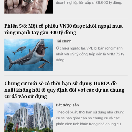
doanh nghiệp lên xấp xỉ 36.600 tỷ đồng.
Phiên 5/8: Một cổ phiếu VN30 được khối ngoại mua
ròng mạnh tay gần 400 tỷ đồng
Tài chính
Ở chiều ngược lại, VPB bị bán ròng mạnh
nhất với 99 tỷ đồng, tiếp đến là VNM 72 tỷ
đồng.
Chung cư mới sẽ có thời hạn sử dụng: HoREA đề
xuất không hồi tố quy định đối với các dự án chung
cư đã vào sử dụng
Bất động sản
Theo đề xuất, thời hạn sử dụng nhà chung
cư sẽ bao gồm căn hộ chung cư và các
phần diện tích khác trong nhà chung cư
như khu thương mại, dịch vụ, văn phòng,