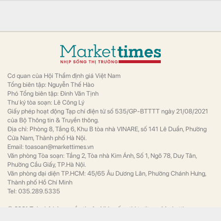
trung máy móc phương tiện, khẩn trương
đẩy nhanh tiến độ đảm bảo đến dịp Quốc
khánh 2/9 sẽ tổ chức thông tuyến đường
Vành đai 1 trên mặt đất.
Từ nhà tập thể 30 m², “chuồng cọp” san sát đến đại
đô thị hàng trăm ha: Mô hình căn hộ chung cư đã
thay đổi đến "chóng mặt"
Bất động sản
Từ căn hộ tập thể 30 m² với những “chuồng
cọp” chắp vá đến đại đô thị tích hợp đủ
trường học, bệnh viện, trung tâm thương
mại, nhà ở Việt Nam đã thay đổi ngoạn mục
chỉ sau vài thập kỷ.
Người mua nhà chờ giá giảm sâu, chuyên gia nói
thẳng: “Khó!”
Bất động sản
Thanh khoản chững lại khiến nhiều người
mua nhà mang tâm lý kiên nhẫn ôm tiền chờ
đợi một đợt giảm giá sâu để bắt đáy. Tuy
nhiên, giới chuyên gia nhận định kịch bản