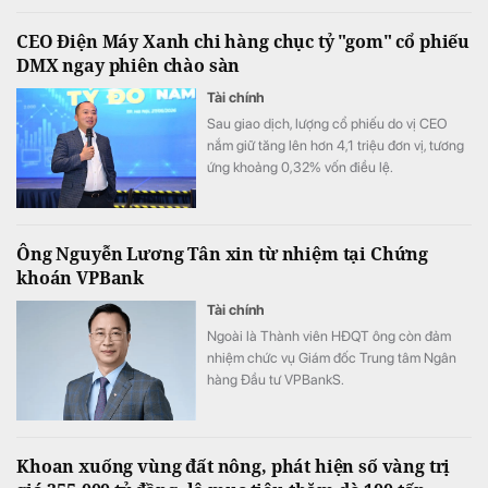
huy tối đa hiệu quả nguồn khí Lô B.
CEO Điện Máy Xanh chi hàng chục tỷ "gom" cổ phiếu
DMX ngay phiên chào sàn
Tài chính
Sau giao dịch, lượng cổ phiếu do vị CEO
nắm giữ tăng lên hơn 4,1 triệu đơn vị, tương
ứng khoảng 0,32% vốn điều lệ.
Ông Nguyễn Lương Tân xin từ nhiệm tại Chứng
khoán VPBank
Tài chính
Ngoài là Thành viên HĐQT ông còn đảm
nhiệm chức vụ Giám đốc Trung tâm Ngân
hàng Đầu tư VPBankS.
Khoan xuống vùng đất nông, phát hiện số vàng trị