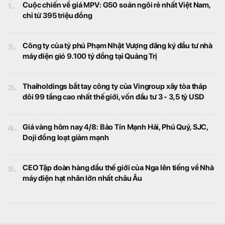
dấu ấn trên bản đồ du lịch quốc tế khi được
đề cử hạng mục "Điểm đến mới nổi hàng
đầu châu Á" tại World Travel Awards 2026.
Loạt trường đại học top đầu về kinh tế, công nghiệp,
nghệ thuật... đồng loạt khảo sát xây cơ sở mới tại xã
cách trung tâm Hà Nội 20km, có tuyến metro số 5 đi
qua
Bất động sản
Xã Quốc Oai (Hà Nội) đang được quy
hoạch khoảng 180 ha đất dành cho giáo
dục và đào tạo. Nhiều trường đại học đã đề
xuất đầu tư cơ sở mới tại khu vực này với
tổng nhu cầu khoảng 70-75 ha.
Tuyến đường "đắt nhất hành tinh" gần 7.800 tỷ đồng,
dài 2,2km ở Hà Nội sắp đón cột mốc quan trọng vào
dịp đặc biệt
Bất động sản
Phó Bí thư Thường trực Thành ủy Hà Nội -
Nguyễn Trọng Đông - lưu ý các đơn vị tập