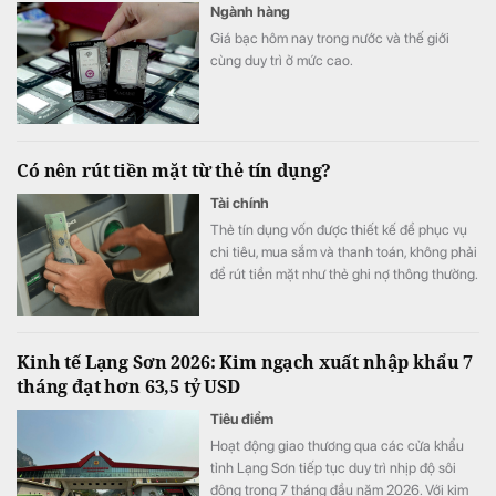
Ngành hàng
Giá bạc hôm nay trong nước và thế giới
cùng duy trì ở mức cao.
Có nên rút tiền mặt từ thẻ tín dụng?
Tài chính
Thẻ tín dụng vốn được thiết kế để phục vụ
chi tiêu, mua sắm và thanh toán, không phải
để rút tiền mặt như thẻ ghi nợ thông thường.
Nhiều người vẫn xem đây là một khoản vay
nhanh trong lúc kẹt tiền mà không lường
trước chi phí thực sự phải trả. Trước khi sử
Kinh tế Lạng Sơn 2026: Kim ngạch xuất nhập khẩu 7
dụng dịch vụ này của thẻ tín dụng, người
tháng đạt hơn 63,5 tỷ USD
dùng cần lưu ý một số điều.
Tiêu điểm
Hoạt động giao thương qua các cửa khẩu
tỉnh Lạng Sơn tiếp tục duy trì nhịp độ sôi
động trong 7 tháng đầu năm 2026. Với kim