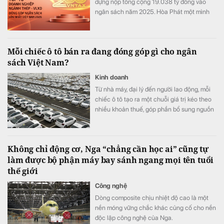
dựng nộp tổng cộng 19.038 tỷ đồng vào
ngân sách năm 2025. Hòa Phát một mình
đóng góp 68% toàn bảng, nhưng phía sau
con số này là những cấu trúc rất khác nhau.
Mỗi chiếc ô tô bán ra đang đóng góp gì cho ngân
sách Việt Nam?
Kinh doanh
Từ nhà máy, đại lý đến người lao động, mỗi
chiếc ô tô tạo ra một chuỗi giá trị kéo theo
nhiều khoản thuế, góp phần bổ sung nguồn
lực để đầu tư hạ tầng và phát triển kinh tế -
xã hội.
Không chỉ động cơ, Nga “chẳng cần học ai” cũng tự
làm được bộ phận máy bay sánh ngang mọi tên tuổi
thế giới
Công nghệ
Dòng composite chịu nhiệt độ cao là một
nền móng vững chắc khác củng cố cho nền
độc lập công nghệ của Nga.