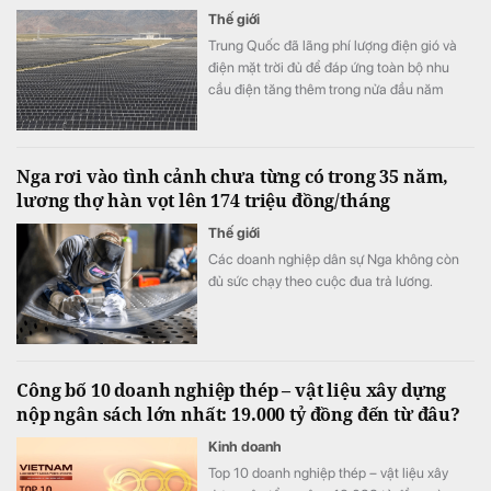
Thế giới
Trung Quốc đã lãng phí lượng điện gió và
điện mặt trời đủ để đáp ứng toàn bộ nhu
cầu điện tăng thêm trong nửa đầu năm
2026. Tuy nhiên, do hạn chế của hệ thống
truyền tải, sản lượng điện than vẫn tăng trở
lại.
Nga rơi vào tình cảnh chưa từng có trong 35 năm,
lương thợ hàn vọt lên 174 triệu đồng/tháng
Thế giới
Các doanh nghiệp dân sự Nga không còn
đủ sức chạy theo cuộc đua trả lương.
Công bố 10 doanh nghiệp thép – vật liệu xây dựng
nộp ngân sách lớn nhất: 19.000 tỷ đồng đến từ đâu?
Kinh doanh
Top 10 doanh nghiệp thép – vật liệu xây