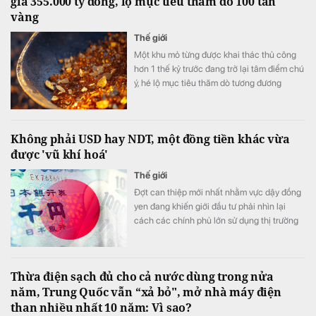
giá 355.000 tỷ đồng, lộ mục tiêu thăm dò 100 tấn
vàng
Thế giới
Một khu mỏ từng được khai thác thủ công
hơn 1 thế kỷ trước đang trở lại tâm điểm chú
ý, hé lộ mục tiêu thăm dò tương đương
khoảng 68-100 tấn vàng quy đổi.
Không phải USD hay NDT, một đồng tiền khác vừa
được 'vũ khí hoá'
Thế giới
Đợt can thiệp mới nhất nhằm vực dậy đồng
yen đang khiến giới đầu tư phải nhìn lại
cách các chính phủ lớn sử dụng thị trường
ngoại hối.
Thừa điện sạch đủ cho cả nước dùng trong nửa
năm, Trung Quốc vẫn “xả bỏ", mở nhà máy điện
than nhiều nhất 10 năm: Vì sao?