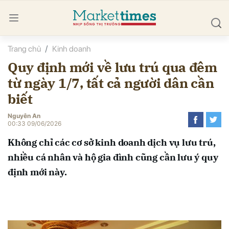
Trang chủ
Kinh doanh
bình luận
Quy định mới về lưu trú qua đêm
từ ngày 1/7, tất cả người dân cần
biết
Nguyên An
00:33 09/06/2026
Không chỉ các cơ sở kinh doanh dịch vụ lưu trú,
Hủy
G
nhiều cá nhân và hộ gia đình cũng cần lưu ý quy
định mới này.