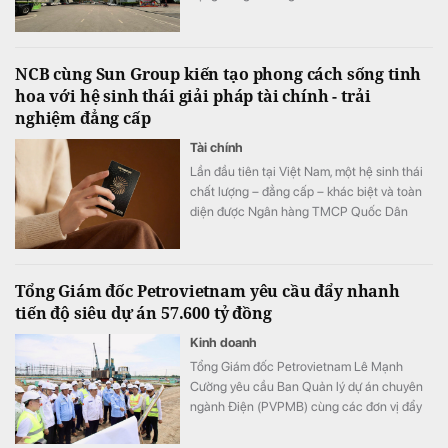
ngạch xuất nhập khẩu cán mốc 63,56 tỷ
USD (tăng 43,2% so với cùng kỳ) và doanh
thu vận tải logistics tăng gần 20%.
NCB cùng Sun Group kiến tạo phong cách sống tinh
hoa với hệ sinh thái giải pháp tài chính - trải
nghiệm đẳng cấp
Tài chính
Lần đầu tiên tại Việt Nam, một hệ sinh thái
chất lượng – đẳng cấp – khác biệt và toàn
diện được Ngân hàng TMCP Quốc Dân
(NCB) hợp tác cùng Sun Group kiến tạo, mở
ra chuẩn mực mới về phong cách sống, nơi
mỗi trải nghiệm đều được nâng tầm bằng
Tổng Giám đốc Petrovietnam yêu cầu đẩy nhanh
những đặc quyền cao nhất.
tiến độ siêu dự án 57.600 tỷ đồng
Kinh doanh
Tổng Giám đốc Petrovietnam Lê Mạnh
Cường yêu cầu Ban Quản lý dự án chuyên
ngành Điện (PVPMB) cùng các đơn vị đẩy
nhanh tiến độ các dự án điện Ô Môn III, Ô
Môn IV, bảo đảm đồng bộ toàn chuỗi, phát