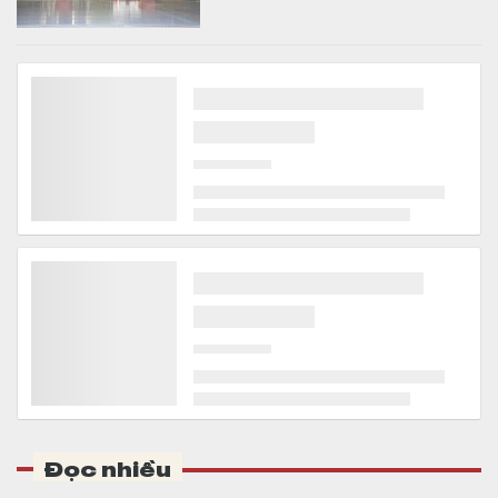
Thông tin mới nhất về cao tốc hơn 43.700 tỷ đồng
vượt 2 con đèo hiểm trở, rút ngắn thời gian di
chuyển từ Quy Nhơn - Pleiku còn 1,5 giờ
Bất động sản
Lãnh đạo tỉnh Gia Lai yêu cầu các địa
phương hoàn thành bàn giao toàn bộ mặt
bằng sạch trước ngày 15/8/2026 để bảo
đảm tiến độ triển khai dự án đầu tư xây
dựng đường bộ cao tốc Quy Nhơn - Pleiku.
Việt Nam có 1 vùng đất sở hữu Di sản Thế giới đầu
tiên của Đông Nam Á vừa được "Oscar của ngành du
lịch" đề cử, là nơi tỷ phú Xuân Trường đầu tư KDL
tâm linh 12.000 ha
Bất động sản
Sở hữu Quần thể danh thắng Tràng An – Di
sản Văn hóa và Thiên nhiên thế giới đầu
tiên của Đông Nam Á, Ninh Bình tiếp tục ghi