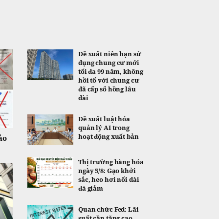
Đề xuất niên hạn sử
dụng chung cư mới
tối đa 99 năm, không
hồi tố với chung cư
đã cấp sổ hồng lâu
dài
Đề xuất luật hóa
quản lý AI trong
hoạt động xuất bản
ảo
Thị trường hàng hóa
ngày 5/8: Gạo khởi
sắc, heo hơi nối dài
đà giảm
Quan chức Fed: Lãi
suất cần tăng cao