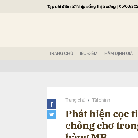
Tạp chí điện tử Nhịp sống thị trường
|
05/08/20
Gửi 
TRANG CHỦ
TIÊU ĐIỂM
THẨM ĐỊNH GIÁ
Trang chủ
Tài chính
Phát hiện cọc t
chỏng chơ tro
hàng MB