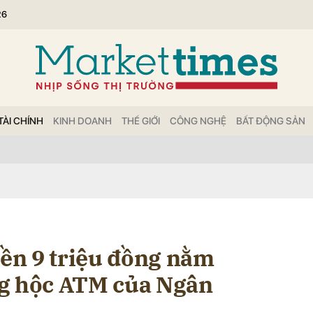
26
bình luận
TÀI CHÍNH
KINH DOANH
THẾ GIỚI
CÔNG NGHỆ
BẤT ĐỘNG SẢN
Hủy
G
iền 9 triệu đồng nằm
ng hộc ATM của Ngân