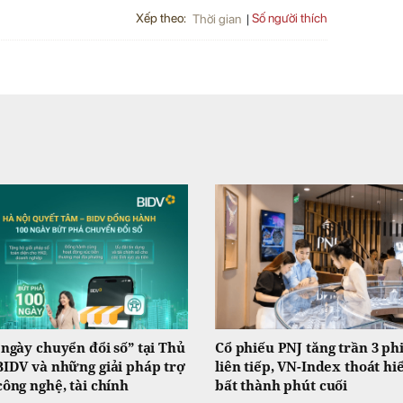
Xếp theo:
Số người thích
Thời gian
 ngày chuyển đổi số” tại Thủ
Cổ phiếu PNJ tăng trần 3 ph
BIDV và những giải pháp trợ
liên tiếp, VN-Index thoát h
công nghệ, tài chính
bất thành phút cuối