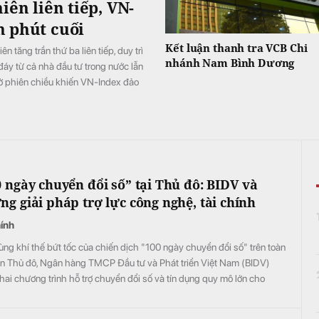
iên liên tiếp, VN-
h phút cuối
Kết luận thanh tra VCB Chi
 tăng trần thứ ba liên tiếp, duy trì
nhánh Nam Bình Dương
 đáy từ cả nhà đầu tư trong nước lẫn
ớn ở phiên chiều khiến VN-Index đảo
0 ngày chuyển đổi số” tại Thủ đô: BIDV và
g giải pháp trợ lực công nghệ, tài chính
hính
ng khí thế bứt tốc của chiến dịch "100 ngày chuyển đổi số" trên toàn
àn Thủ đô, Ngân hàng TMCP Đầu tư và Phát triển Việt Nam (BIDV)
khai chương trình hỗ trợ chuyển đổi số và tín dụng quy mô lớn cho
 nghiệp, hộ kinh doanh và các đơn vị sự nghiệp.