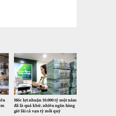
iên
Mốc lợi nhuận 10.000 tỷ một năm
iểm
đã là quá khứ, nhiều ngân hàng
giờ lãi cả vạn tỷ mỗi quý