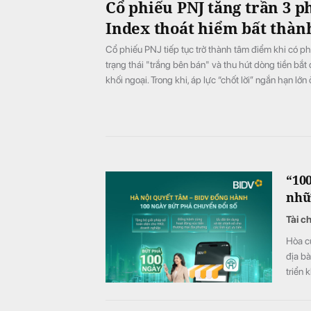
Cổ phiếu PNJ tăng trần 3 ph
Index thoát hiểm bất thàn
Cổ phiếu PNJ tiếp tục trở thành tâm điểm khi có phiên
trạng thái "trắng bên bán" và thu hút dòng tiền bắt
khối ngoại. Trong khi, áp lực “chốt lời” ngắn hạn l
chiều giảm điểm.
“10
nhữn
Tài c
Hòa cù
địa b
triển 
doanh