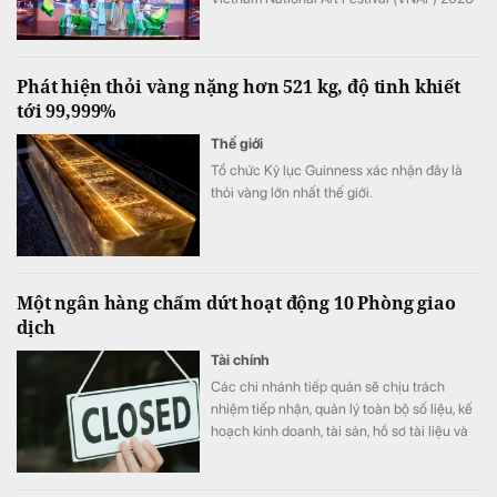
tiếp tục khẳng định sức hút khi quy tụ hàng
trăm tài năng trẻ đến từ nhiều tỉnh, thành
trên cả nước.
Phát hiện thỏi vàng nặng hơn 521 kg, độ tinh khiết
tới 99,999%
Thế giới
Tổ chức Kỷ lục Guinness xác nhận đây là
thỏi vàng lớn nhất thế giới.
Một ngân hàng chấm dứt hoạt động 10 Phòng giao
dịch
Tài chính
Các chi nhánh tiếp quản sẽ chịu trách
nhiệm tiếp nhận, quản lý toàn bộ số liệu, kế
hoạch kinh doanh, tài sản, hồ sơ tài liệu và
nhân sự từ các PGD giải thể; đồng thời xây
dựng phương án chi tiết để quản lý và chăm