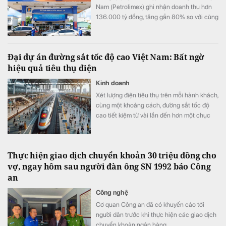
Nam (Petrolimex) ghi nhận doanh thu hơn
136.000 tỷ đồng, tăng gần 80% so với cùng
kỳ và nhỉnh hơn quý đầu năm 38%, lãi trước
thuế đạt trên 3.300 tỷ đồng.
Đại dự án đường sắt tốc độ cao Việt Nam: Bất ngờ
hiệu quả tiêu thụ điện
Kinh doanh
Xét lượng điện tiêu thụ trên mỗi hành khách,
cùng một khoảng cách, đường sắt tốc độ
cao tiết kiệm từ vài lần đến hơn một chục
lần so với ô tô và máy bay.
Thực hiện giao dịch chuyển khoản 30 triệu đồng cho
vợ, ngay hôm sau người đàn ông SN 1992 báo Công
an
Công nghệ
Cơ quan Công an đã có khuyến cáo tới
người dân trước khi thực hiện các giao dịch
chuyển khoản ngân hàng.