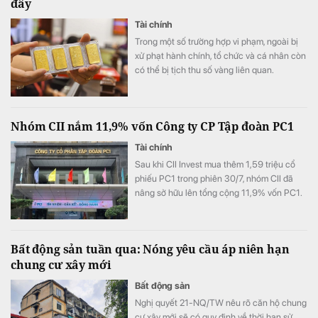
đây
Tài chính
Trong một số trường hợp vi phạm, ngoài bị
xử phạt hành chính, tổ chức và cá nhân còn
có thể bị tịch thu số vàng liên quan.
Nhóm CII nắm 11,9% vốn Công ty CP Tập đoàn PC1
Tài chính
Sau khi CII Invest mua thêm 1,59 triệu cổ
phiếu PC1 trong phiên 30/7, nhóm CII đã
nâng sở hữu lên tổng cộng 11,9% vốn PC1.
Bất động sản tuần qua: Nóng yêu cầu áp niên hạn
chung cư xây mới
Bất động sản
Nghị quyết 21-NQ/TW nêu rõ căn hộ chung
cư xây mới sẽ có quy định về thời hạn sử