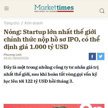
Trang chủ
Kinh doanh
bình luận
Nóng: Startup lớn nhất thế giới
chính thức nộp hồ sơ IPO, có thể
định giá 1.000 tỷ USD
Phương Linh
06:20 09/06/2026
Đây là một trong những công ty tư nhân giá trị
Hủy
G
nhất thế giới, sau khi hoàn tất vòng gọi vốn kỷ
lục lên tới 122 tỷ USD hồi tháng 3.