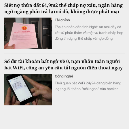
Siết nợ thửa đất 64,9m2 thế chấp nợ xấu, ngân hàng
ngỡ ngàng phải trả lại sổ đỏ, không được phát mại
Tài chính
Tòa án nhân dân tỉnh Nghệ An mới đây đã
xét xử phúc thẩm về một vụ tranh chấp hợp
đồng tín dụng, thế chấp và hợp đồng
chuyển nhượng quyền sử dụng đất.
Số dư tài khoản bất ngờ về 0, nạn nhân toàn người
bật WiFi, công an yêu cầu tắt nguồn điện thoại ngay
Công nghệ
Thói quen bật WiFi 24/24 đang biến hàng
loạt người thành "mồi ngon" của hacker.
Mẫu iPhone Pro Max ra mắt từ 4 năm trước bất ngờ
được người Việt săn đón, khen rất đáng mua