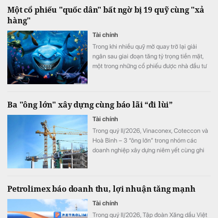
sóc tệp khách hàng hiện hữu nhằm đảm
Một cổ phiếu "quốc dân" bất ngờ bị 19 quỹ cùng "xả
bảo quyền lợi tối đa cho khách hàng giao
hàng"
dịch.
Tài chính
Trong khi nhiều quỹ mở quay trở lại giải
ngân sau giai đoạn tăng tỷ trọng tiền mặt,
một trong những cổ phiếu được nhà đầu tư
ưa chuộng nhất thị trường lại bất ngờ trở
thành tâm điểm bán ròng của các quỹ trong
tháng 6.
Ba "ông lớn" xây dựng cùng báo lãi “đi lùi”
Tài chính
Trong quý II/2026, Vinaconex, Coteccon và
Hoà Bình – 3 “ông lớn” trong nhóm các
doanh nghiệp xây dựng niêm yết cùng ghi
nhận sự “đi lùi” của lợi nhuận.
Petrolimex báo doanh thu, lợi nhuận tăng mạnh
Tài chính
Trong quý II/2026, Tập đoàn Xăng dầu Việt