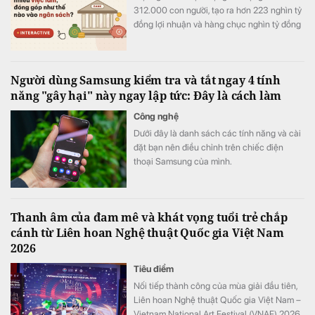
312.000 con người, tạo ra hơn 223 nghìn tỷ
đồng lợi nhuận và hàng chục nghìn tỷ đồng
nộp ngân sách chỉ trong nửa năm.
Người dùng Samsung kiểm tra và tắt ngay 4 tính
năng "gây hại" này ngay lập tức: Đây là cách làm
Công nghệ
Dưới đây là danh sách các tính năng và cài
đặt bạn nên điều chỉnh trên chiếc điện
thoại Samsung của mình.
Thanh âm của đam mê và khát vọng tuổi trẻ chắp
cánh từ Liên hoan Nghệ thuật Quốc gia Việt Nam
2026
Tiêu điểm
Nối tiếp thành công của mùa giải đầu tiên,
Liên hoan Nghệ thuật Quốc gia Việt Nam –
Vietnam National Art Festival (VNAF) 2026