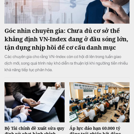
Góc nhìn chuyên gia: Chưa đủ cơ sở thể
khẳng định VN-Index đang ở đầu sóng lớn,
tận dụng nhịp hồi để cơ cấu danh mục
Các chuyên gia cho rằng VN-Index còn cơ hội đi lên trong tuần giao
dịch mới, song quá trình này khó diễn ra thuận lợi khi ngườing tiền nhiều
khả năng tiếp tục phân hóa.
Bộ Tài chính đề xuất sửa quy
Áp lực đáo hạn 60.000 tỷ
định xử phạt hành chính
đồng trái phiếu bất động