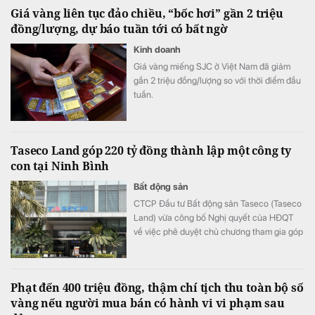
Giá vàng liên tục đảo chiều, “bốc hơi” gần 2 triệu
đồng/lượng, dự báo tuần tới có bất ngờ
Kinh doanh
Giá vàng miếng SJC ở Việt Nam đã giảm
gần 2 triệu đồng/lượng so với thời điểm đầu
tuần.
Taseco Land góp 220 tỷ đồng thành lập một công ty
con tại Ninh Bình
Bất động sản
CTCP Đầu tư Bất động sản Taseco (Taseco
Land) vừa công bố Nghị quyết của HĐQT
về việc phê duyệt chủ chương tham gia góp
vốn thành lập công ty.
Phạt đến 400 triệu đồng, thậm chí tịch thu toàn bộ số
vàng nếu người mua bán có hành vi vi phạm sau