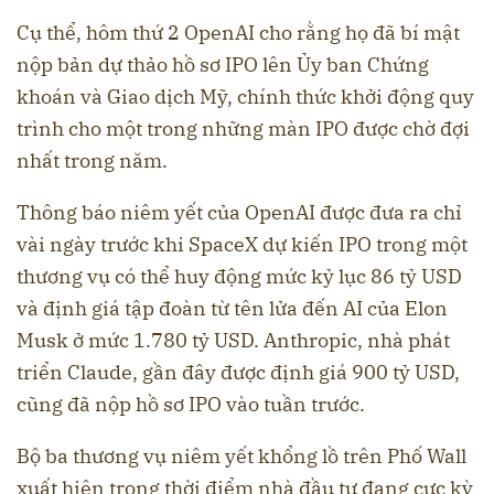
Cụ thể, hôm thứ 2 OpenAI cho rằng họ đã bí mật
nộp bản dự thảo hồ sơ IPO lên Ủy ban Chứng
khoán và Giao dịch Mỹ, chính thức khởi động quy
trình cho một trong những màn IPO được chờ đợi
nhất trong năm.
Thông báo niêm yết của OpenAI được đưa ra chỉ
vài ngày trước khi SpaceX dự kiến IPO trong một
thương vụ có thể huy động mức kỷ lục 86 tỷ USD
và định giá tập đoàn từ tên lửa đến AI của Elon
Musk ở mức 1.780 tỷ USD. Anthropic, nhà phát
triển Claude, gần đây được định giá 900 tỷ USD,
cũng đã nộp hồ sơ IPO vào tuần trước.
Bộ ba thương vụ niêm yết khổng lồ trên Phố Wall
xuất hiện trong thời điểm nhà đầu tư đang cực kỳ