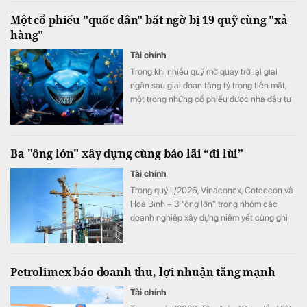
sóc tệp khách hàng hiện hữu nhằm đảm
Một cổ phiếu "quốc dân" bất ngờ bị 19 quỹ cùng "xả
bảo quyền lợi tối đa cho khách hàng giao
hàng"
dịch.
Tài chính
Trong khi nhiều quỹ mở quay trở lại giải
ngân sau giai đoạn tăng tỷ trọng tiền mặt,
một trong những cổ phiếu được nhà đầu tư
ưa chuộng nhất thị trường lại bất ngờ trở
thành tâm điểm bán ròng của các quỹ trong
tháng 6.
Ba "ông lớn" xây dựng cùng báo lãi “đi lùi”
Tài chính
Trong quý II/2026, Vinaconex, Coteccon và
Hoà Bình – 3 “ông lớn” trong nhóm các
doanh nghiệp xây dựng niêm yết cùng ghi
nhận sự “đi lùi” của lợi nhuận.
Petrolimex báo doanh thu, lợi nhuận tăng mạnh
Tài chính