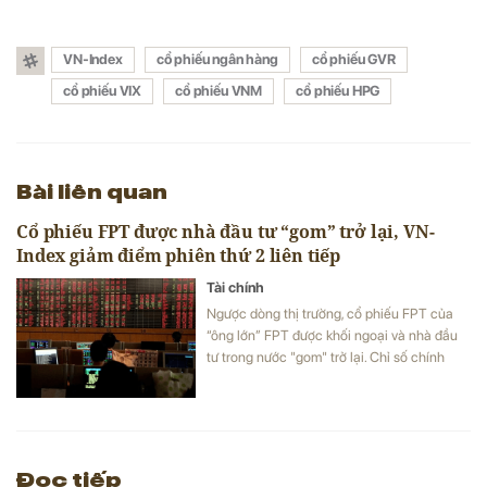
VN-Index
cổ phiếu ngân hàng
cổ phiếu GVR
cổ phiếu VIX
cổ phiếu VNM
cổ phiếu HPG
Bài liên quan
Cổ phiếu FPT được nhà đầu tư “gom” trở lại, VN-
Index giảm điểm phiên thứ 2 liên tiếp
Tài chính
Ngược dòng thị trường, cổ phiếu FPT của
“ông lớn” FPT được khối ngoại và nhà đầu
tư trong nước "gom" trở lại. Chỉ số chính
VN-Index có phiên giảm điểm thứ 2 liên
tiếp, rơi sát về mốc 1.320 điểm.
Đọc tiếp