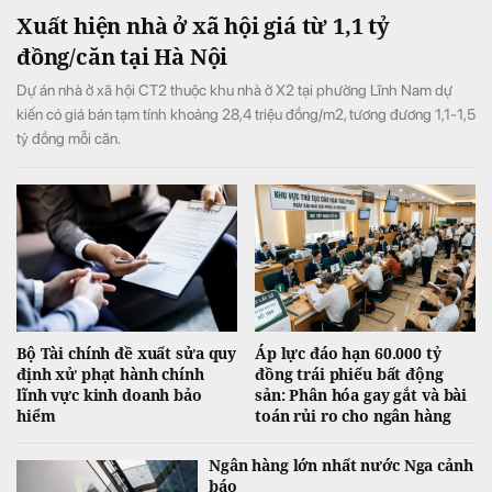
Xuất hiện nhà ở xã hội giá từ 1,1 tỷ
đồng/căn tại Hà Nội
Dự án nhà ở xã hội CT2 thuộc khu nhà ở X2 tại phường Lĩnh Nam dự
kiến có giá bán tạm tính khoảng 28,4 triệu đồng/m2, tương đương 1,1-1,5
tỷ đồng mỗi căn.
Bộ Tài chính đề xuất sửa quy
Áp lực đáo hạn 60.000 tỷ
định xử phạt hành chính
đồng trái phiếu bất động
lĩnh vực kinh doanh bảo
sản: Phân hóa gay gắt và bài
hiểm
toán rủi ro cho ngân hàng
Ngân hàng lớn nhất nước Nga cảnh
báo