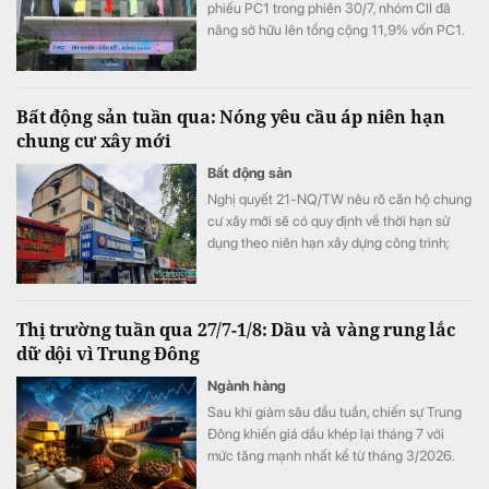
phiếu PC1 trong phiên 30/7, nhóm CII đã
nâng sở hữu lên tổng cộng 11,9% vốn PC1.
Bất động sản tuần qua: Nóng yêu cầu áp niên hạn
chung cư xây mới
Bất động sản
Nghị quyết 21-NQ/TW nêu rõ căn hộ chung
cư xây mới sẽ có quy định về thời hạn sử
dụng theo niên hạn xây dựng công trình;
VARS IRE cho rằng việc áp niên hạn sử
dụng chung cư xây mới có thể ảnh hưởng
đến quyết định mua căn hộ; Thị trường bất
Thị trường tuần qua 27/7-1/8: Dầu và vàng rung lắc
động sản bước vào giai đoạn phân hóa
dữ dội vì Trung Đông
mạnh trong bối cảnh ngành này phải đối
diện áp lực đáo hạn 60.000 tỷ đồng trái
Ngành hàng
phiếu trong nửa cuối năm;… là một số tin tức
Sau khi giảm sâu đầu tuần, chiến sự Trung
nổi bật tuần qua.
Đông khiến giá dầu khép lại tháng 7 với
mức tăng mạnh nhất kể từ tháng 3/2026.
Trong khi đó, vàng tiếp tục đóng vai trò là tài