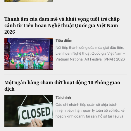
Thanh âm của đam mê và khát vọng tuổi trẻ chắp
cánh từ Liên hoan Nghệ thuật Quốc gia Việt Nam
2026
Tiêu điểm
Nối tiếp thành công của mùa giải đầu tiên,
Liên hoan Nghệ thuật Quốc gia Việt Nam –
Vietnam National Art Festival (VNAF) 2026
tiếp tục khẳng định sức hút khi quy tụ hàng
trăm tài năng trẻ đến từ nhiều tỉnh, thành
trên cả nước.
Một ngân hàng chấm dứt hoạt động 10 Phòng giao
dịch
Tài chính
Các chi nhánh tiếp quản sẽ chịu trách
nhiệm tiếp nhận, quản lý toàn bộ số liệu, kế
hoạch kinh doanh, tài sản, hồ sơ tài liệu và
nhân sự từ các PGD giải thể; đồng thời xây
dựng phương án chi tiết để quản lý và chăm