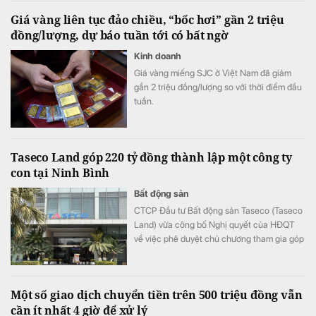
Giá vàng liên tục đảo chiều, “bốc hơi” gần 2 triệu
đồng/lượng, dự báo tuần tới có bất ngờ
Kinh doanh
Giá vàng miếng SJC ở Việt Nam đã giảm
gần 2 triệu đồng/lượng so với thời điểm đầu
tuần.
Taseco Land góp 220 tỷ đồng thành lập một công ty
con tại Ninh Bình
Bất động sản
CTCP Đầu tư Bất động sản Taseco (Taseco
Land) vừa công bố Nghị quyết của HĐQT
về việc phê duyệt chủ chương tham gia góp
vốn thành lập công ty.
Một số giao dịch chuyển tiền trên 500 triệu đồng vẫn
cần ít nhất 4 giờ để xử lý