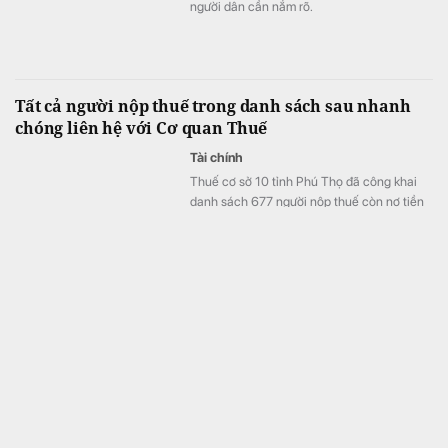
người dân cần nắm rõ.
Tất cả người nộp thuế trong danh sách sau nhanh
chóng liên hệ với Cơ quan Thuế
Tài chính
Thuế cơ sở 10 tỉnh Phú Thọ đã công khai
danh sách 677 người nộp thuế còn nợ tiền
thuế và các khoản thu khác thuộc ngân
sách nhà nước với tổng số tiền hơn 53 tỷ
đồng.
Từ 15/8, người dân vay ngân hàng, công ty tài chính
số tiền dưới 400 triệu đồng đón tin vui
Tài chính
Ngân hàng Nhà nước chính thức nâng hạn
mức khoản vay giá trị nhỏ tại các tổ chức
tín dụng từ 100 triệu đồng lên 400 triệu
đồng từ ngày 15/8. Theo đó, khách vay