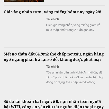
sản trú ẩn nhưng chưa thể hình thành xu
hướng tăng bền vững. Bức tranh tích cực
Giá vàng nhẫn trơn, vàng miếng hôm nay ngày 2/8
hơn ở nhóm nông sản khi ca cao, cà phê và
đường đều được hỗ trợ.
Tài chính
Hiện giá vàng nhẫn, vàng miếng giảm về
mức thấp nhất trong 2 tuần gần đây.
Siết nợ thửa đất 64,9m2 thế chấp nợ xấu, ngân hàng
ngỡ ngàng phải trả lại sổ đỏ, không được phát mại
Tài chính
Tòa án nhân dân tỉnh Nghệ An mới đây đã
xét xử phúc thẩm về một vụ tranh chấp hợp
đồng tín dụng, thế chấp và hợp đồng
chuyển nhượng quyền sử dụng đất.
Số dư tài khoản bất ngờ về 0, nạn nhân toàn người
bật WiFi, công an yêu cầu tắt nguồn điện thoại ngay