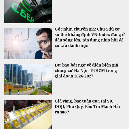
Góc nhìn chuyên gia: Chưa đủ cơ
sở thể khẳng định VN-Index đang ở
đầu sóng lớn, tận dụng nhịp hồi để
cơ cấu danh mục
Dự báo bất ngờ về diễn biến giá
chung cư Hà Nội, TP.HCM trong
giai đoạn 2026-2027
Giá vàng, bạc tuần qua tại SJC,
DOJI, Phú Quý, Bảo Tín Mạnh Hải
ra sao?