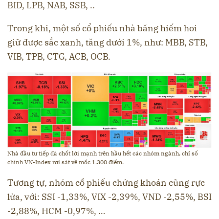
BID, LPB, NAB, SSB, ..
Trong khi, một số cổ phiếu nhà băng hiếm hoi
giữ được sắc xanh, tăng dưới 1%, như: MBB, STB,
VIB, TPB, CTG, ACB, OCB.
Nhà đầu tư tiếp đà chốt lời mạnh trên hầu hết các nhóm ngành, chỉ số
chính VN-Index rơi sát về mốc 1.300 điểm.
Tương tự, nhóm cổ phiếu chứng khoán cũng rực
lửa, với: SSI -1,33%, VIX -2,39%, VND -2,55%, BSI
-2,88%, HCM -0,97%, …