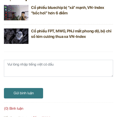
Cổ phiếu bluechip bị “xả” mạnh, VN-Index
“bốc hơi” hơn 6 điểm
Cổ phiếu FPT, MWG, PNJ mất phong độ, bộ chỉ
số kim cương thua xa VN-Index
Gửi bình luận
(0) Bình luận