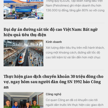
Trong quý II/2026, Tập đoàn Xăng dầu Việt
Nam (Petrolimex) ghi nhận doanh thu hơn
136.000 tỷ đồng, tăng gần 80% so với cùng
kỳ và nhỉnh hơn quý đầu năm 38%, lãi trước
thuế đạt trên 3.300 tỷ đồng.
Đại dự án đường sắt tốc độ cao Việt Nam: Bất ngờ
hiệu quả tiêu thụ điện
Kinh doanh
Xét lượng điện tiêu thụ trên mỗi hành khách,
cùng một khoảng cách, đường sắt tốc độ
cao tiết kiệm từ vài lần đến hơn một chục
lần so với ô tô và máy bay.
Thực hiện giao dịch chuyển khoản 30 triệu đồng cho
vợ, ngay hôm sau người đàn ông SN 1992 báo Công
an
Công nghệ
Cơ quan Công an đã có khuyến cáo tới
người dân trước khi thực hiện các giao dịch