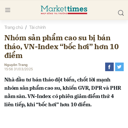
Trang chủ
Tài chính
bình luận
Nhóm sản phẩm cao su bị bán
tháo, VN-Index “bốc hơi” hơn 10
điểm
Nguyên Trang
15:56 31/03/2025
Nhà đầu tư bán tháo đột biến, chốt lời mạnh
Hủy
G
nhóm sản phẩm cao su, khiến GVR, DPR và PHR
nằm sàn. VN-Index có phiên giảm điểm thứ 4
liên tiếp, khi “bốc hơi” hơn 10 điểm.