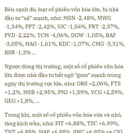
Bên cạnh đó, loạt cổ phiếu vốn hóa lớn, bị nhà
đầu tư “xả” mạnh, như: MSN -2,48%, MWG
-1,34%, FPT -2,42%, VJC -1,04%, FRT -2,37%,
PVD -2,22%, TCM -4,06%, DGW -1,05%, BAF
-3,05%, HAG -1,61%, KDC -1,07%, CMG -3,31%,
BSR -1,3% …
Ngược dòng thị trường, một số cổ phiếu vốn hóa
lớn được nhà đầu tư bất ngờ “gom” mạnh trong
ngày thị trường rực lửa, như: ORS +2,06%, FTS
+1,2%, MSB +2,95%, PNJ +1,59%, VCG +2,59%,
GEG +1,8%, …
Trong khi, một số cổ phiếu vốn hóa vừa và nhỏ,
tăng kịch trần, như: FIT +6,88%, TSC +6,99%,
TNT +6,88%, HAP +6,88%, SMC +6,85% và CIG