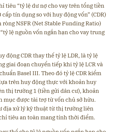
ỉ tiêu “tỷ lệ dư nợ cho vay trên tổng tiền
nợ cấp tín dụng so với huy động vốn” (CDR)
h ròng NSFR (Net Stable Funding Ratio)
 “tỷ lệ nguồn vốn ngắn hạn cho vay trung
uy động CDR thay thế tỷ lệ LDR, là tỷ lệ
 giai đoạn chuyển tiếp khi tỷ lệ LCR và
huẩn Basel III. Theo đó tỷ lệ CDR kiểm
 dựa trên huy động thực với khoản huy
n thị trường 1 (tiền gửi dân cư), khoản
n mục được tài trợ từ vốn chủ sở hữu.
địa xử lý kỹ thuật từ thị trường liên
hỉ tiêu an toàn mang tính thời điểm.
hay thế cho tỷ lệ nguồn vốn ngắn hạn cho