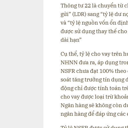
Thông tư 22 là chuyển từ ch
gửi” (LDR) sang “tỷ lệ dư 
và “tỷ lệ nguồn vốn ổn địn
được sử dụng thay thế cho
dài hạn”
Cụ thể, tỷ lệ cho vay trên h
NHNN đưa ra, áp dụng trong
NSFR chưa đạt 100% theo c
soát tăng trưởng tín dụng
động chỉ được tính toán trê
cho vay được loại trừ khoả
Ngân hàng sẽ không còn dư 
ngân hàng để đáp ứng các c
Tỷ lệ NSFR được sử dụng t