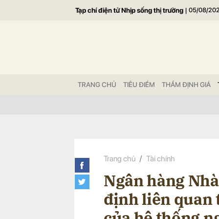
Tạp chí điện tử Nhịp sống thị trường
|
05/08/20
Gửi 
TRANG CHỦ
TIÊU ĐIỂM
THẨM ĐỊNH GIÁ
Trang chủ
Tài chính
Ngân hàng Nhà
định liên quan 
của hệ thống n