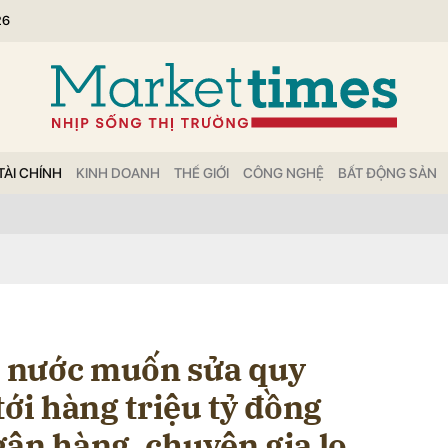
26
bình luận
TÀI CHÍNH
KINH DOANH
THẾ GIỚI
CÔNG NGHỆ
BẤT ĐỘNG SẢN
Hủy
G
 nước muốn sửa quy
tới hàng triệu tỷ đồng
gân hàng, chuyên gia lo