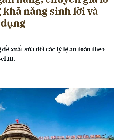
khả năng sinh lời và
n dụng
ề xuất sửa đổi các tỷ lệ an toàn theo
l III.