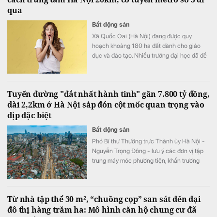
qua
Bất động sản
Xã Quốc Oai (Hà Nội) đang được quy
hoạch khoảng 180 ha đất dành cho giáo
dục và đào tạo. Nhiều trường đại học đã đề
xuất đầu tư cơ sở mới tại khu vực này với
tổng nhu cầu khoảng 70-75 ha.
Tuyến đường "đắt nhất hành tinh" gần 7.800 tỷ đồng,
dài 2,2km ở Hà Nội sắp đón cột mốc quan trọng vào
dịp đặc biệt
Bất động sản
Phó Bí thư Thường trực Thành ủy Hà Nội -
Nguyễn Trọng Đông - lưu ý các đơn vị tập
trung máy móc phương tiện, khẩn trương
đẩy nhanh tiến độ đảm bảo đến dịp Quốc
khánh 2/9 sẽ tổ chức thông tuyến đường
Vành đai 1 trên mặt đất.
Từ nhà tập thể 30 m², “chuồng cọp” san sát đến đại
đô thị hàng trăm ha: Mô hình căn hộ chung cư đã