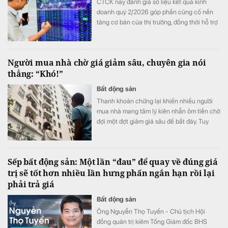
CTCK này đánh giá số liệu kết quả kinh
doanh quý 2/2026 góp phần củng cố nền
tảng cơ bản của thị trường, đồng thời hỗ trợ
mức định giá P/E hấp dẫn của VN-Index.
Người mua nhà chờ giá giảm sâu, chuyên gia nói
thẳng: “Khó!”
Bất động sản
Thanh khoản chững lại khiến nhiều người
mua nhà mang tâm lý kiên nhẫn ôm tiền chờ
đợi một đợt giảm giá sâu để bắt đáy. Tuy
nhiên, giới chuyên gia nhận định kịch bản
này rất khó xảy ra, bởi hàng loạt chi phí đầu
vào liên tục neo cao đang chặn đứng đà
Sếp bất động sản: Một lần “đau” để quay về đúng giá
giảm của thị trường.
trị sẽ tốt hơn nhiều lần hưng phấn ngắn hạn rồi lại
phải trả giá
Bất động sản
Ông Nguyễn Thọ Tuyển - Chủ tịch Hội
đồng quản trị kiêm Tổng Giám đốc BHS