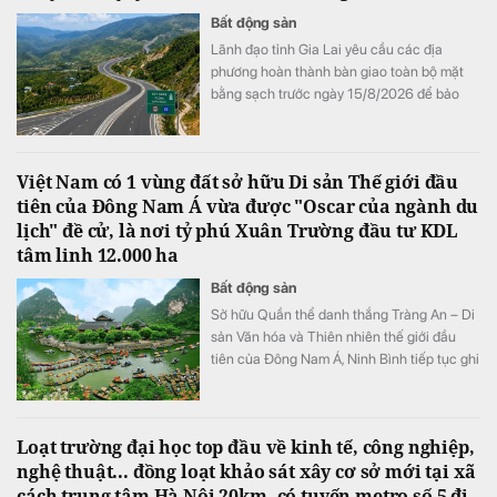
Bất động sản
Lãnh đạo tỉnh Gia Lai yêu cầu các địa
phương hoàn thành bàn giao toàn bộ mặt
bằng sạch trước ngày 15/8/2026 để bảo
đảm tiến độ triển khai dự án đầu tư xây
dựng đường bộ cao tốc Quy Nhơn - Pleiku.
Việt Nam có 1 vùng đất sở hữu Di sản Thế giới đầu
tiên của Đông Nam Á vừa được "Oscar của ngành du
lịch" đề cử, là nơi tỷ phú Xuân Trường đầu tư KDL
tâm linh 12.000 ha
Bất động sản
Sở hữu Quần thể danh thắng Tràng An – Di
sản Văn hóa và Thiên nhiên thế giới đầu
tiên của Đông Nam Á, Ninh Bình tiếp tục ghi
dấu ấn trên bản đồ du lịch quốc tế khi được
đề cử hạng mục "Điểm đến mới nổi hàng
đầu châu Á" tại World Travel Awards 2026.
Loạt trường đại học top đầu về kinh tế, công nghiệp,
nghệ thuật... đồng loạt khảo sát xây cơ sở mới tại xã
cách trung tâm Hà Nội 20km, có tuyến metro số 5 đi