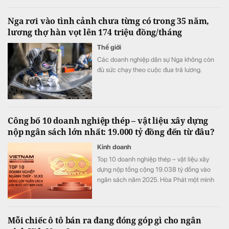
truyền tải, sản lượng điện than vẫn tăng trở
lại.
Nga rơi vào tình cảnh chưa từng có trong 35 năm,
lương thợ hàn vọt lên 174 triệu đồng/tháng
Thế giới
Các doanh nghiệp dân sự Nga không còn
đủ sức chạy theo cuộc đua trả lương.
Công bố 10 doanh nghiệp thép – vật liệu xây dựng
nộp ngân sách lớn nhất: 19.000 tỷ đồng đến từ đâu?
Kinh doanh
Top 10 doanh nghiệp thép – vật liệu xây
dựng nộp tổng cộng 19.038 tỷ đồng vào
ngân sách năm 2025. Hòa Phát một mình
đóng góp 68% toàn bảng, nhưng phía sau
con số này là những cấu trúc rất khác nhau.
Mỗi chiếc ô tô bán ra đang đóng góp gì cho ngân