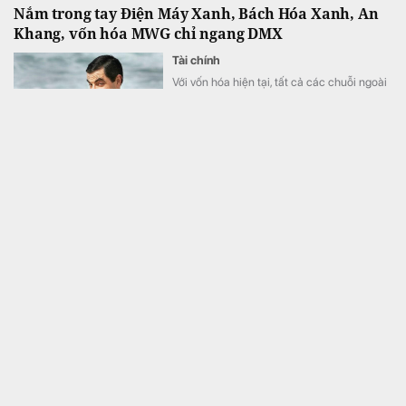
Nắm trong tay Điện Máy Xanh, Bách Hóa Xanh, An
Khang, vốn hóa MWG chỉ ngang DMX
Tài chính
Với vốn hóa hiện tại, tất cả các chuỗi ngoài
DMX chỉ đóng góp tổng cộng chưa đến
16.000 tỷ vào định giá của MWG.
Việt Nam có 1 hệ thống y khoa tư nhân sở hữu 14
bệnh viện, 2.900 giường bệnh, vừa được vinh danh
"Hệ thống Y khoa tốt nhất Việt Nam 2026"
Kinh doanh
Từ một phòng khám tư nhân, hiện này hệ
thống y khoa này đã vận hành 14 bệnh viện,
phục vụ hơn 6 triệu lượt khám mỗi năm và
vừa được xướng tên "Hệ thống Y khoa tốt
nhất Việt Nam 2026".
Một doanh nghiệp Việt thu hơn 1 tỷ USD ở nước