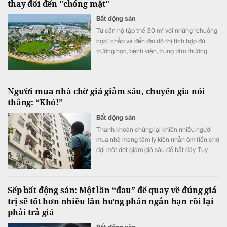
thay đổi đến "chóng mặt"
Bất động sản
Từ căn hộ tập thể 30 m² với những “chuồng
cọp” chắp vá đến đại đô thị tích hợp đủ
trường học, bệnh viện, trung tâm thương
mại, nhà ở Việt Nam đã thay đổi ngoạn mục
chỉ sau vài thập kỷ.
Người mua nhà chờ giá giảm sâu, chuyên gia nói
thẳng: “Khó!”
Bất động sản
Thanh khoản chững lại khiến nhiều người
mua nhà mang tâm lý kiên nhẫn ôm tiền chờ
đợi một đợt giảm giá sâu để bắt đáy. Tuy
nhiên, giới chuyên gia nhận định kịch bản
này rất khó xảy ra, bởi hàng loạt chi phí đầu
vào liên tục neo cao đang chặn đứng đà
Sếp bất động sản: Một lần “đau” để quay về đúng giá
giảm của thị trường.
trị sẽ tốt hơn nhiều lần hưng phấn ngắn hạn rồi lại
phải trả giá