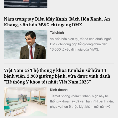
Nắm trong tay Điện Máy Xanh, Bách Hóa Xanh, An
Khang, vốn hóa MWG chỉ ngang DMX
Tài chính
Với vốn hóa hiện tại, tất cả các chuỗi ngoài
DMX chỉ đóng góp tổng cộng chưa đến
16.000 tỷ vào định giá của MWG.
Việt Nam có 1 hệ thống y khoa tư nhân sở hữu 14
bệnh viện, 2.900 giường bệnh, vừa được vinh danh
"Hệ thống Y khoa tốt nhất Việt Nam 2026"
Kinh doanh
Từ một phòng khám tư nhân, hiện này hệ
thống y khoa này đã vận hành 14 bệnh viện,
phục vụ hơn 6 triệu lượt khám mỗi năm và
vừa được xướng tên "Hệ thống Y khoa tốt
nhất Việt Nam 2026".