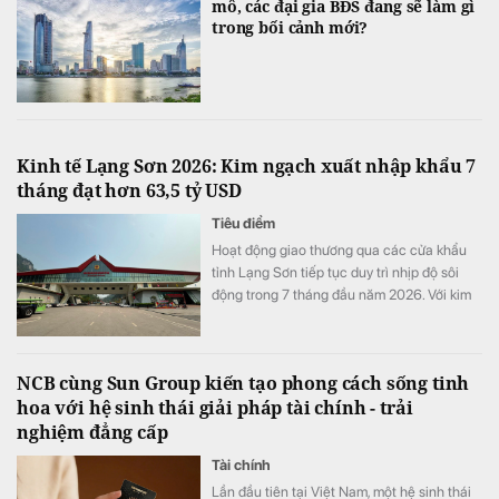
mô, các đại gia BĐS đang sẽ làm gì
trong bối cảnh mới?
Kinh tế Lạng Sơn 2026: Kim ngạch xuất nhập khẩu 7
tháng đạt hơn 63,5 tỷ USD
Tiêu điểm
Hoạt động giao thương qua các cửa khẩu
tỉnh Lạng Sơn tiếp tục duy trì nhịp độ sôi
động trong 7 tháng đầu năm 2026. Với kim
ngạch xuất nhập khẩu cán mốc 63,56 tỷ
USD (tăng 43,2% so với cùng kỳ) và doanh
thu vận tải logistics tăng gần 20%.
NCB cùng Sun Group kiến tạo phong cách sống tinh
hoa với hệ sinh thái giải pháp tài chính - trải
nghiệm đẳng cấp
Tài chính
Lần đầu tiên tại Việt Nam, một hệ sinh thái