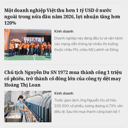
Một doanh nghiệp Việt thu hơn 1 tỷ USD ở nước
ngoài trong nửa đầu năm 2026, lợi nhuận tăng hơn
120%
Kinh doanh
Doanh nghiệp này đang đầu tư và vận hành
các mạng viễn thông tại nhiều thị trường
thuộc châu Phi, châu Mỹ Latinh và Đông
Nam Á.
Chủ tịch Nguyễn Du SN 1972 mua thành công 1 triệu
cổ phiếu, trở thành cổ đông lớn của công ty dệt may
Hoàng Thị Loan
Kinh doanh
Trước giao dịch, ông Nguyễn Du sở hữu
335.500 cổ phiếu, tương đương 4,73% vốn
điều lệ. Sau khi mua thành công toàn bộ 1
triệu cổ phiếu đã đăng ký, lượng cổ phiếu
nắm giữ của ông tăng lên 1.335.500 đơn vị,