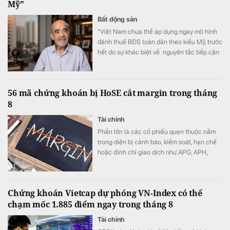
Mỹ”
Bất động sản
“Việt Nam chưa thể áp dụng ngay mô hình
đánh thuế BĐS toàn dân theo kiểu Mỹ, trước
hết do sự khác biệt về nguyên tắc tiếp cận
tài nguyên đất đai, từ đó dẫn tới sự khác
nhau căn bản về cơ cấu tiền lương”.
56 mã chứng khoán bị HoSE cắt margin trong tháng
8
Tài chính
Phần lớn là các cổ phiếu quen thuộc nằm
trong diện bị cảnh báo, kiểm soát, hạn chế
hoặc đình chỉ giao dịch như APG, APH,
DQC, DGC, HVN, LDG, OGC, NVT, PTL,
TDH, TLH, TMT, VCA,…
Chứng khoán Vietcap dự phóng VN-Index có thể
chạm mốc 1.885 điểm ngay trong tháng 8
Tài chính