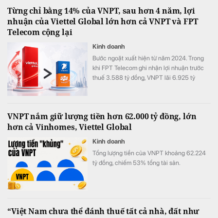
tương ứng 18,81% vốn.
Từng chỉ bằng 14% của VNPT, sau hơn 4 năm, lợi
nhuận của Viettel Global lớn hơn cả VNPT và FPT
Telecom cộng lại
Kinh doanh
Bước ngoặt xuất hiện từ năm 2024. Trong
khi FPT Telecom ghi nhận lợi nhuận trước
thuế 3.588 tỷ đồng, VNPT lãi 6.925 tỷ
đồng, Viettel Global đạt tới 10.667 tỷ đồng
lợi nhuận trước thuế, tăng 175% so với năm
2023 và chính thức vượt qua VNPT.
VNPT nắm giữ lượng tiền hơn 62.000 tỷ đồng, lớn
hơn cả Vinhomes, Viettel Global
Kinh doanh
Tổng lượng tiền của VNPT khoảng 62.224
tỷ đồng, chiếm 53% tổng tài sản.
“Việt Nam chưa thể đánh thuế tất cả nhà, đất như