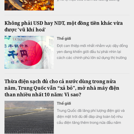
khoảng 68-100 tấn vàng quy đổi.
Không phải USD hay NDT, một đồng tiền khác vừa
được 'vũ khí hoá'
Thế giới
Đợt can thiệp mới nhất nhằm vực dậy đồng
yen đang khiến giới đầu tư phải nhìn lại
cách các chính phủ lớn sử dụng thị trường
ngoại hối.
Thừa điện sạch đủ cho cả nước dùng trong nửa
năm, Trung Quốc vẫn “xả bỏ", mở nhà máy điện
than nhiều nhất 10 năm: Vì sao?
Thế giới
Trung Quốc đã lãng phí lượng điện gió và
điện mặt trời đủ để đáp ứng toàn bộ nhu
cầu điện tăng thêm trong nửa đầu năm
2026. Tuy nhiên, do hạn chế của hệ thống