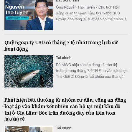
Bất động sản
Ông Nguyễn Thọ Tuyển - Chủ tịch Hội
đồng quản trị kiêm Tổng Giám đốc BHS
Group, cho rằng lãi suất cao có thể chính là
điều kiện cần để thị trường bất động sản
phát triển bền vững.
Quỹ ngoại tỷ USD có tháng 7 tệ nhất trong lịch sử
hoạt động
Tài chính
Dù MWG chịu sức ép đáng kể trên thị
trường trong tháng 7, PYN Elite vẫn lựa chọn
Thế Giới Di Động là “cổ phiếu của tháng”.
Đây hiện là khoản đầu tư lớn thứ ba của quỹ
Phát hiện bất thường từ nhóm cư dân, công an đồng
loạt ập vào khám xét nhiều căn hộ tại một khu đô
thị ở Gia Lâm: Bóc trần đường dây rửa tiền hơn
30.000 tỷ
Tài chính