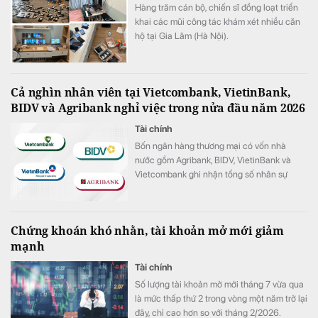
Hàng trăm cán bộ, chiến sĩ đồng loạt triển
khai các mũi công tác khám xét nhiều căn
hộ tại Gia Lâm (Hà Nội).
Cả nghìn nhân viên tại Vietcombank, VietinBank,
BIDV và Agribank nghỉ việc trong nửa đầu năm 2026
Tài chính
Bốn ngân hàng thương mại có vốn nhà
nước gồm Agribank, BIDV, VietinBank và
Vietcombank ghi nhận tổng số nhân sự
giảm hơn 1.100 người trong 6 tháng đầu
năm 2026.
Chứng khoán khó nhằn, tài khoản mở mới giảm
mạnh
Tài chính
Số lượng tài khoản mở mới tháng 7 vừa qua
là mức thấp thứ 2 trong vòng một năm trở lại
đây, chỉ cao hơn so với tháng 2/2026.