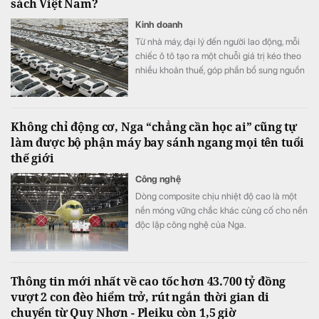
sách Việt Nam?
Kinh doanh
Từ nhà máy, đại lý đến người lao động, mỗi
chiếc ô tô tạo ra một chuỗi giá trị kéo theo
nhiều khoản thuế, góp phần bổ sung nguồn
lực để đầu tư hạ tầng và phát triển kinh tế -
xã hội.
Không chỉ động cơ, Nga “chẳng cần học ai” cũng tự
làm được bộ phận máy bay sánh ngang mọi tên tuổi
thế giới
Công nghệ
Dòng composite chịu nhiệt độ cao là một
nền móng vững chắc khác củng cố cho nền
độc lập công nghệ của Nga.
Thông tin mới nhất về cao tốc hơn 43.700 tỷ đồng
vượt 2 con đèo hiểm trở, rút ngắn thời gian di
chuyển từ Quy Nhơn - Pleiku còn 1,5 giờ