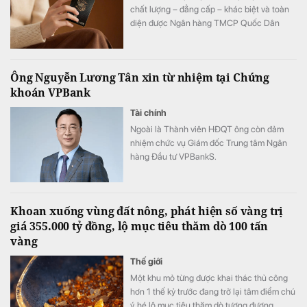
chất lượng – đẳng cấp – khác biệt và toàn
diện được Ngân hàng TMCP Quốc Dân
(NCB) hợp tác cùng Sun Group kiến tạo, mở
ra chuẩn mực mới về phong cách sống, nơi
mỗi trải nghiệm đều được nâng tầm bằng
Ông Nguyễn Lương Tân xin từ nhiệm tại Chứng
những đặc quyền cao nhất.
khoán VPBank
Tài chính
Ngoài là Thành viên HĐQT ông còn đảm
nhiệm chức vụ Giám đốc Trung tâm Ngân
hàng Đầu tư VPBankS.
Khoan xuống vùng đất nông, phát hiện số vàng trị
giá 355.000 tỷ đồng, lộ mục tiêu thăm dò 100 tấn
vàng
Thế giới
Một khu mỏ từng được khai thác thủ công
hơn 1 thế kỷ trước đang trở lại tâm điểm chú
ý, hé lộ mục tiêu thăm dò tương đương