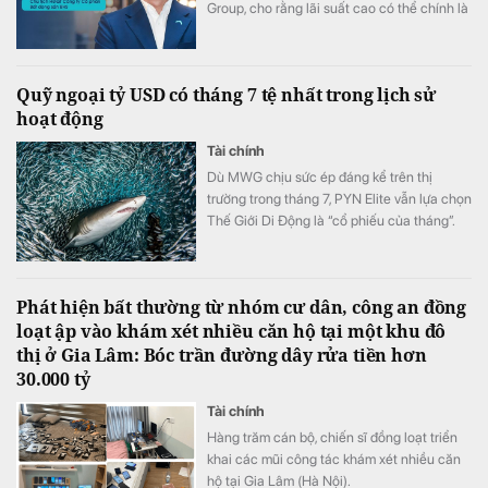
Group, cho rằng lãi suất cao có thể chính là
điều kiện cần để thị trường bất động sản
phát triển bền vững.
Quỹ ngoại tỷ USD có tháng 7 tệ nhất trong lịch sử
hoạt động
Tài chính
Dù MWG chịu sức ép đáng kể trên thị
trường trong tháng 7, PYN Elite vẫn lựa chọn
Thế Giới Di Động là “cổ phiếu của tháng”.
Đây hiện là khoản đầu tư lớn thứ ba của quỹ
Phát hiện bất thường từ nhóm cư dân, công an đồng
loạt ập vào khám xét nhiều căn hộ tại một khu đô
thị ở Gia Lâm: Bóc trần đường dây rửa tiền hơn
30.000 tỷ
Tài chính
Hàng trăm cán bộ, chiến sĩ đồng loạt triển
khai các mũi công tác khám xét nhiều căn
hộ tại Gia Lâm (Hà Nội).