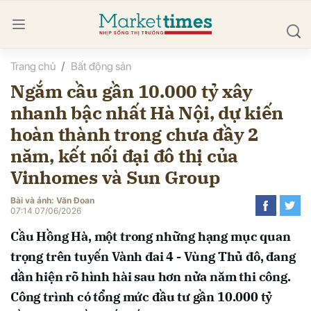
Trang chủ
Bất động sản
bình luận
Ngắm cầu gần 10.000 tỷ xây
nhanh bậc nhất Hà Nội, dự kiến
hoàn thành trong chưa đầy 2
năm, kết nối đại đô thị của
Vinhomes và Sun Group
Bài và ảnh: Văn Đoan
Hủy
G
07:14 07/06/2026
Cầu Hồng Hà, một trong những hạng mục quan
trọng trên tuyến Vành đai 4 - Vùng Thủ đô, đang
dần hiện rõ hình hài sau hơn nửa năm thi công.
Công trình có tổng mức đầu tư gần 10.000 tỷ