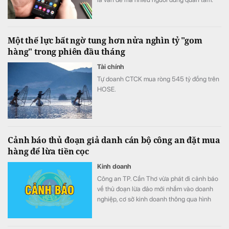
Một thế lực bất ngờ tung hơn nửa nghìn tỷ "gom
hàng" trong phiên đầu tháng
Tài chính
Tự doanh CTCK mua ròng 545 tỷ đồng trên
HOSE.
Cảnh báo thủ đoạn giả danh cán bộ công an đặt mua
hàng để lừa tiền cọc
Kinh doanh
Công an TP. Cần Thơ vừa phát đi cảnh báo
về thủ đoạn lừa đảo mới nhắm vào doanh
nghiệp, cơ sở kinh doanh thông qua hình
thức giả danh cán bộ công an hoặc cơ
quan nhà nước đặt mua hàng hóa với số