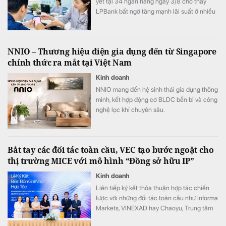
yết tại 34 ngân hàng ngày 3/8 cho thấy
LPBank bất ngờ tăng mạnh lãi suất ở nhiều
kỳ hạn, ACB vẫn giữ vị trí dẫn đầu thị trường
với lãi suất 7,8%/năm.
NNIO – Thương hiệu điện gia dụng đến từ Singapore
chính thức ra mắt tại Việt Nam
Kinh doanh
NNIO mang đến hệ sinh thái gia dụng thông
minh, kết hợp động cơ BLDC bền bỉ và công
nghệ lọc khí chuyên sâu.
Bắt tay các đối tác toàn cầu, VEC tạo bước ngoặt cho
thị trường MICE với mô hình “Đồng sở hữu IP”
Kinh doanh
Liên tiếp ký kết thỏa thuận hợp tác chiến
lược với những đối tác toàn cầu như Informa
Markets, VINEXAD hay Chaoyu, Trung tâm
Triển lãm Việt Nam (VEC) vừa tạo ra bước