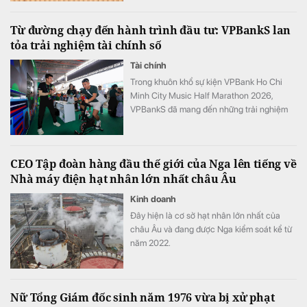
ngoặt cho thị trường MICE (hội nghị, triển
lãm, sự kiện).
Từ đường chạy đến hành trình đầu tư: VPBankS lan
tỏa trải nghiệm tài chính số
Tài chính
Trong khuôn khổ sự kiện VPBank Ho Chi
Minh City Music Half Marathon 2026,
VPBankS đã mang đến những trải nghiệm
đầu tư gần gũi thông qua chuỗi hoạt động
giải trí hấp dẫn và cơ hội khám phá nền
tảng dịch vụ đầu tư số hiện đại – NEO
CEO Tập đoàn hàng đầu thế giới của Nga lên tiếng về
Invest.
Nhà máy điện hạt nhân lớn nhất châu Âu
Kinh doanh
Đây hiện là cơ sở hạt nhân lớn nhất của
châu Âu và đang được Nga kiểm soát kể từ
năm 2022.
Nữ Tổng Giám đốc sinh năm 1976 vừa bị xử phạt