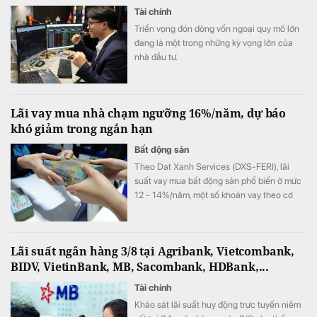
Tài chính
Triển vọng đón dòng vốn ngoại quy mô lớn
đang là một trong những kỳ vọng lớn của
nhà đầu tư.
Lãi vay mua nhà chạm ngưỡng 16%/năm, dự báo
khó giảm trong ngắn hạn
Bất động sản
Theo Dat Xanh Services (DXS-FERI), lãi
suất vay mua bất động sản phổ biến ở mức
12 - 14%/năm, một số khoản vay theo cơ
chế thả nổi đã lên tới 15 - 16%/năm.
Lãi suất ngân hàng 3/8 tại Agribank, Vietcombank,
BIDV, VietinBank, MB, Sacombank, HDBank,...
Tài chính
Khảo sát lãi suất huy động trực tuyến niêm