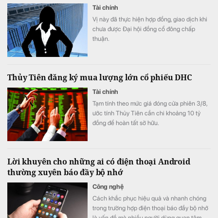
Tài chính
Vị này đã thực hiện hợp đồng, giao dịch khi
chưa được Đại hội đồng cổ đông chấp
thuận.
Thủy Tiên đăng ký mua lượng lớn cổ phiếu DHC
Tài chính
Tạm tính theo mức giá đóng cửa phiên 3/8,
ước tính Thủy Tiên cần chi khoảng 10 tỷ
đồng để hoàn tất sở hữu.
Lời khuyên cho những ai có điện thoại Android
thường xuyên báo đầy bộ nhớ
Công nghệ
Cách khắc phục hiệu quả và nhanh chóng
trong trường hợp điện thoại báo đầy bộ nhớ
là vấn đề mà nhiều người dùng quan tâm.