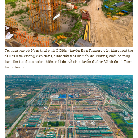
Tại khu vực bờ Nam thuộc xã Ô Diên (huyện Đan Phượng cũ), hàng loạt trụ
cầu cạn và đường dẫn đang được đẩy nhanh tiến độ. Những khối bê tông
lớn liên tục được hoàn thiện, nối dài về phía tuyến đường Vành đai 4 đang
hình thành.