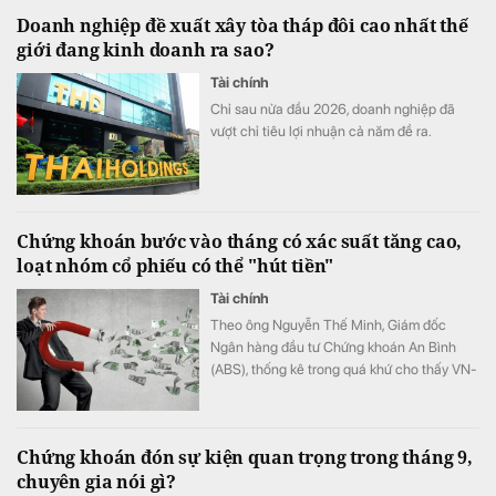
Doanh nghiệp đề xuất xây tòa tháp đôi cao nhất thế
giới đang kinh doanh ra sao?
Tài chính
Chỉ sau nửa đầu 2026, doanh nghiệp đã
vượt chỉ tiêu lợi nhuận cả năm đề ra.
Chứng khoán bước vào tháng có xác suất tăng cao,
loạt nhóm cổ phiếu có thể "hút tiền"
Tài chính
Theo ông Nguyễn Thế Minh, Giám đốc
Ngân hàng đầu tư Chứng khoán An Bình
(ABS), thống kê trong quá khứ cho thấy VN-
Index có xác suất tăng cao trong tháng 8,
với mức tăng trung bình trên 2%.
Chứng khoán đón sự kiện quan trọng trong tháng 9,
chuyên gia nói gì?