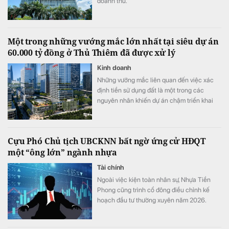
doanh thu.
Một trong những vướng mắc lớn nhất tại siêu dự án
60.000 tỷ đồng ở Thủ Thiêm đã được xử lý
Kinh doanh
Những vướng mắc liên quan đến việc xác
định tiền sử dụng đất là một trong các
nguyên nhân khiến dự án chậm triển khai
dù đã động thổ từ tháng 9/2022.
Cựu Phó Chủ tịch UBCKNN bất ngờ ứng cử HĐQT
một “ông lớn” ngành nhựa
Tài chính
Ngoài việc kiện toàn nhân sự, Nhựa Tiền
Phong cũng trình cổ đông điều chỉnh kế
hoạch đầu tư thường xuyên năm 2026.