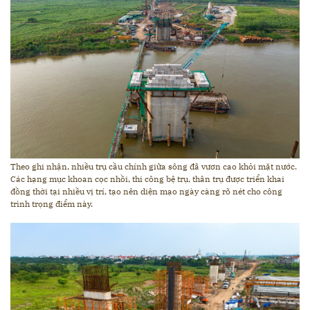
Theo ghi nhận, nhiều trụ cầu chính giữa sông đã vươn cao khỏi mặt nước.
Các hạng mục khoan cọc nhồi, thi công bệ trụ, thân trụ được triển khai
đồng thời tại nhiều vị trí, tạo nên diện mạo ngày càng rõ nét cho công
trình trọng điểm này.