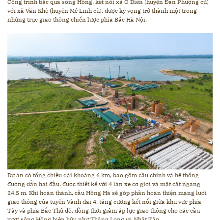
Công trình bắc qua sông Hồng, kết nối xã Ô Diên (huyện Đan Phượng cũ)
với xã Văn Khê (huyện Mê Linh cũ), được kỳ vọng trở thành một trong
những trục giao thông chiến lược phía Bắc Hà Nội.
Dự án có tổng chiều dài khoảng 6 km, bao gồm cầu chính và hệ thống
đường dẫn hai đầu, được thiết kế với 4 làn xe cơ giới và mặt cắt ngang
24,5 m. Khi hoàn thành, cầu Hồng Hà sẽ góp phần hoàn thiện mạng lưới
giao thông của tuyến Vành đai 4, tăng cường kết nối giữa khu vực phía
Tây và phía Bắc Thủ đô, đồng thời giảm áp lực giao thông cho các cầu
vượt sông Hồng hiện hữu như Thăng Long và Nhật Tân.