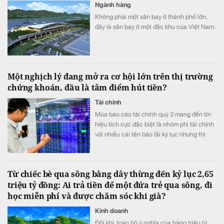
Ngành hàng
Không phải một sân bay ở thành phố lớn,
đây là sân bay ở một đặc khu của Việt Nam.
Một nghịch lý đang mở ra cơ hội lớn trên thị trường
chứng khoán, đầu là tâm điểm hút tiền?
Tài chính
Mùa báo cáo tài chính quý 2 mang đến tín
hiệu tích cực đặc biệt là nhóm phi tài chính
với nhiều cái tên báo lãi kỷ lục nhưng thị
trường có vẻ chưa phản ánh đầy đủ tốc độ
tăng trưởng lợi nhuận.
Từ chiếc bè qua sông bằng dây thừng đến kỷ lục 2,65
triệu tỷ đồng: Ai trả tiền để một đứa trẻ qua sông, đi
học miễn phí và được chăm sóc khi già?
Kinh doanh
Đôi khi, toàn bộ ý nghĩa của hàng triệu tỷ