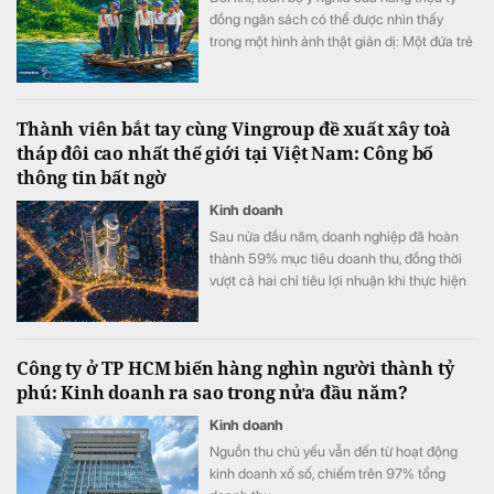
đồng ngân sách có thể được nhìn thấy
trong một hình ảnh thật giản dị: Một đứa trẻ
khoác cặp, bình thản bước qua dòng nước
xiết.
Thành viên bắt tay cùng Vingroup đề xuất xây toà
tháp đôi cao nhất thế giới tại Việt Nam: Công bố
thông tin bất ngờ
Kinh doanh
Sau nửa đầu năm, doanh nghiệp đã hoàn
thành 59% mục tiêu doanh thu, đồng thời
vượt cả hai chỉ tiêu lợi nhuận khi thực hiện
105% kế hoạch lợi nhuận trước thuế và
111% kế hoạch lợi nhuận sau thuế.
Công ty ở TP HCM biến hàng nghìn người thành tỷ
phú: Kinh doanh ra sao trong nửa đầu năm?
Kinh doanh
Nguồn thu chủ yếu vẫn đến từ hoạt động
kinh doanh xổ số, chiếm trên 97% tổng