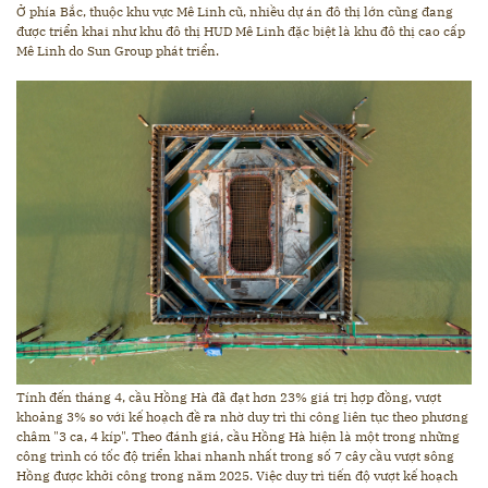
Ở phía Bắc, thuộc khu vực Mê Linh cũ, nhiều dự án đô thị lớn cũng đang
được triển khai như khu đô thị HUD Mê Linh đặc biệt là khu đô thị cao cấp
Mê Linh do Sun Group phát triển.
Tính đến tháng 4, cầu Hồng Hà đã đạt hơn 23% giá trị hợp đồng, vượt
khoảng 3% so với kế hoạch đề ra nhờ duy trì thi công liên tục theo phương
châm "3 ca, 4 kíp". Theo đánh giá, cầu Hồng Hà hiện là một trong những
công trình có tốc độ triển khai nhanh nhất trong số 7 cây cầu vượt sông
Hồng được khởi công trong năm 2025. Việc duy trì tiến độ vượt kế hoạch