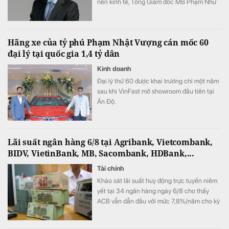
nền kinh tế, Tổng Giám đốc MB Phạm Như
Ánh cho biết ngân hàng vẫn tự tin hoàn
thành kế hoạch lợi nhuận năm 2026, thậm
chí có thể đạt kết quả cao hơn mục tiêu đề
Hãng xe của tỷ phú Phạm Nhật Vượng cán mốc 60
ra.
đại lý tại quốc gia 1,4 tỷ dân
Kinh doanh
Đại lý thứ 60 được khai trương chỉ một năm
sau khi VinFast mở showroom đầu tiên tại
Ấn Độ.
Lãi suất ngân hàng 6/8 tại Agribank, Vietcombank,
BIDV, VietinBank, MB, Sacombank, HDBank,...
Tài chính
Khảo sát lãi suất huy động trực tuyến niêm
yết tại 34 ngân hàng ngày 6/8 cho thấy
ACB vẫn dẫn đầu với mức 7,8%/năm cho kỳ
hạn 12 tháng, trong khi LPBank duy trì mức
7,3%/năm và toàn thị trường hiện có 8 ngân