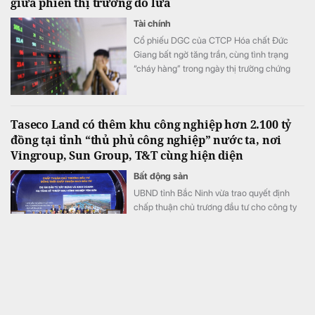
giữa phiên thị trường đỏ lửa
Tài chính
Cổ phiếu DGC của CTCP Hóa chất Đức
Giang bất ngờ tăng trần, cùng tình trạng
“cháy hàng” trong ngày thị trường chứng
khoán đỏ lửa, VN-Index giảm hơn 11 điểm.
Taseco Land có thêm khu công nghiệp hơn 2.100 tỷ
đồng tại tỉnh “thủ phủ công nghiệp” nước ta, nơi
Vingroup, Sun Group, T&T cùng hiện diện
Bất động sản
UBND tỉnh Bắc Ninh vừa trao quyết định
chấp thuận chủ trương đầu tư cho công ty
con của Taseco Land thực hiện dự án Khu
công nghiệp Yên Sơn quy mô gần 155 ha,
tổng vốn hơn 2.157 tỷ đồng.
MB tự tin kế hoạch lợi nhuận 2026, tiếp tục dẫn đầu
về CASA và “fix cứng” tỷ lệ cho vay bất động sản ở
mức 13% +/-2%