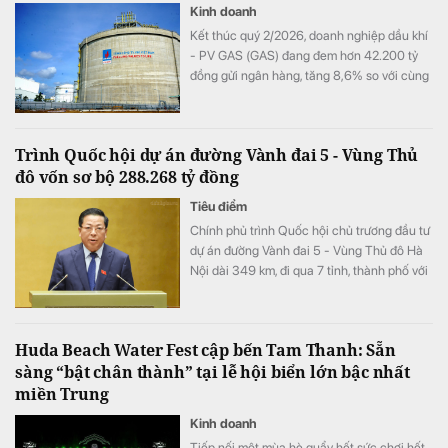
Kinh doanh
Kết thúc quý 2/2026, doanh nghiệp dầu khí
- PV GAS (GAS) đang đem hơn 42.200 tỷ
đồng gửi ngân hàng, tăng 8,6% so với cùng
kỳ song doanh thu từ hoạt động tài chính lại
bất ngờ sụt giảm.
Trình Quốc hội dự án đường Vành đai 5 - Vùng Thủ
đô vốn sơ bộ 288.268 tỷ đồng
Tiêu điểm
Chính phủ trình Quốc hội chủ trương đầu tư
dự án đường Vành đai 5 - Vùng Thủ đô Hà
Nội dài 349 km, đi qua 7 tỉnh, thành phố với
tổng vốn sơ bộ 288.268 tỷ đồng. Dự án
hướng tới mục tiêu kết nối đồng bộ hạ tầng,
mở rộng không gian phát triển cho toàn
Huda Beach Water Fest cập bến Tam Thanh: Sẵn
vùng.
sàng “bật chân thành” tại lễ hội biển lớn bậc nhất
miền Trung
Kinh doanh
Tiếp nối một mùa hè quẩy hết sức chơi hết