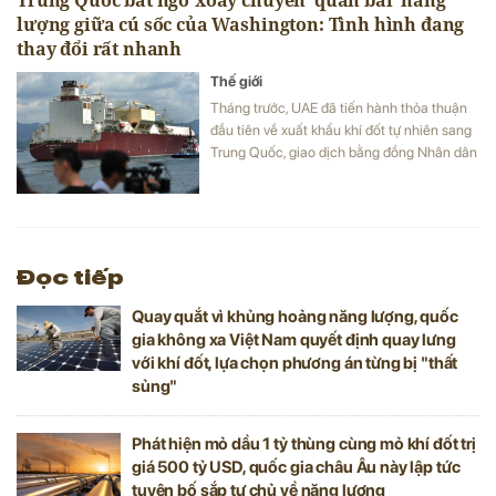
Trung Quốc bất ngờ xoay chuyển ‘quân bài’ năng
lượng giữa cú sốc của Washington: Tình hình đang
thay đổi rất nhanh
Thế giới
Tháng trước, UAE đã tiến hành thỏa thuận
đầu tiên về xuất khẩu khí đốt tự nhiên sang
Trung Quốc, giao dịch bằng đồng Nhân dân
tệ.
Đọc tiếp
Quay quắt vì khủng hoảng năng lượng, quốc
gia không xa Việt Nam quyết định quay lưng
với khí đốt, lựa chọn phương án từng bị "thất
sủng"
Phát hiện mỏ dầu 1 tỷ thùng cùng mỏ khí đốt trị
giá 500 tỷ USD, quốc gia châu Âu này lập tức
tuyên bố sắp tự chủ về năng lượng