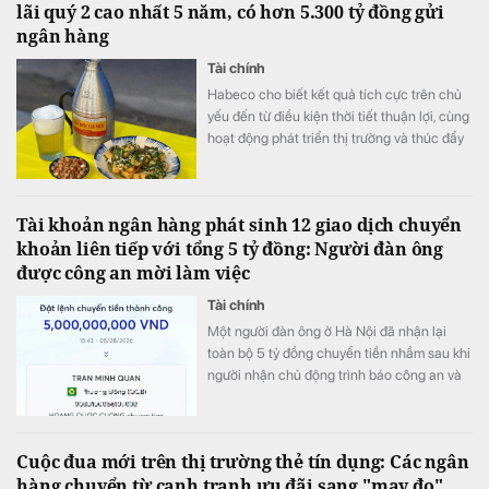
lãi quý 2 cao nhất 5 năm, có hơn 5.300 tỷ đồng gửi
ngân hàng
Tài chính
Habeco cho biết kết quả tích cực trên chủ
yếu đến từ điều kiện thời tiết thuận lợi, cùng
hoạt động phát triển thị trường và thúc đẩy
bán hàng.
Tài khoản ngân hàng phát sinh 12 giao dịch chuyển
khoản liên tiếp với tổng 5 tỷ đồng: Người đàn ông
được công an mời làm việc
Tài chính
Một người đàn ông ở Hà Nội đã nhận lại
toàn bộ 5 tỷ đồng chuyển tiền nhầm sau khi
người nhận chủ động trình báo công an và
phối hợp hoàn trả ngay trong ngày.
Cuộc đua mới trên thị trường thẻ tín dụng: Các ngân
hàng chuyển từ cạnh tranh ưu đãi sang "may đo"