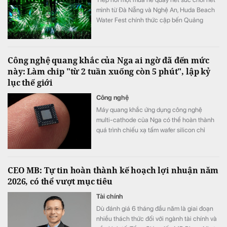
mình từ Đà Nẵng và Nghệ An, Huda Beach
Water Fest chính thức cập bến Quảng
trường biển Tam Thanh ngày 8 - 9/8.
Công nghệ quang khắc của Nga ai ngờ đã đến mức
này: Làm chip "từ 2 tuần xuống còn 5 phút", lập kỷ
lục thế giới
Công nghệ
Máy quang khắc ứng dụng công nghệ
multi-cathode của Nga có thể hoàn thành
quá trình chiếu xạ tấm wafer silicon chỉ
trong khoảng 5 đến 7 phút, thay vì mất 2
tuần như trước đây, tương đương tốc độ xử
lý nhanh hơn tới 3.000 lần.
CEO MB: Tự tin hoàn thành kế hoạch lợi nhuận năm
2026, có thể vượt mục tiêu
Tài chính
Dù đánh giá 6 tháng đầu năm là giai đoạn
nhiều thách thức đối với ngành tài chính và