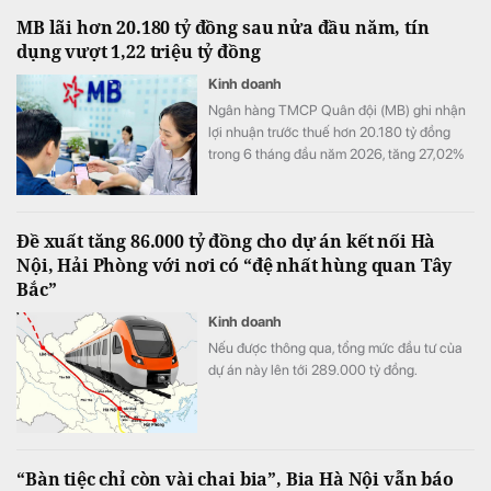
hàng niêm yết lãi suất từ 7%/năm trở lên.
MB lãi hơn 20.180 tỷ đồng sau nửa đầu năm, tín
dụng vượt 1,22 triệu tỷ đồng
Kinh doanh
Ngân hàng TMCP Quân đội (MB) ghi nhận
lợi nhuận trước thuế hơn 20.180 tỷ đồng
trong 6 tháng đầu năm 2026, tăng 27,02%
so với cùng kỳ. Cùng với tăng trưởng lợi
nhuận, quy mô tín dụng vượt 1,22 triệu tỷ
đồng, trong khi tổng tài sản tiến sát mốc
Đề xuất tăng 86.000 tỷ đồng cho dự án kết nối Hà
1,74 triệu tỷ đồng.
Nội, Hải Phòng với nơi có “đệ nhất hùng quan Tây
Bắc”
Kinh doanh
Nếu được thông qua, tổng mức đầu tư của
dự án này lên tới 289.000 tỷ đồng.
“Bàn tiệc chỉ còn vài chai bia”, Bia Hà Nội vẫn báo