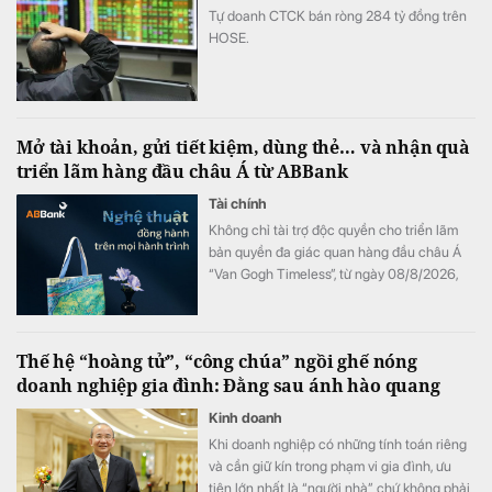
Tự doanh CTCK bán ròng 284 tỷ đồng trên
HOSE.
Mở tài khoản, gửi tiết kiệm, dùng thẻ… và nhận quà
triển lãm hàng đầu châu Á từ ABBank
Tài chính
Không chỉ tài trợ độc quyền cho triển lãm
bản quyền đa giác quan hàng đầu châu Á
“Van Gogh Timeless”, từ ngày 08/8/2026,
ABBank mang đến cho khách hàng chương
trình ưu đãi "Giao dịch dễ dàng, nhận quà
kiệt tác". Hàng loạt đặc quyền như vé tham
Thế hệ “hoàng tử”, “công chúa” ngồi ghế nóng
dự triển lãm và bộ quà tặng phiên bản giới
doanh nghiệp gia đình: Đằng sau ánh hào quang
hạn phát triển từ tác phẩm bản quyền Van
Gogh đang chờ đón khách hàng có giao
Kinh doanh
dịch tại ABBank.
Khi doanh nghiệp có những tính toán riêng
và cần giữ kín trong phạm vi gia đình, ưu
tiên lớn nhất là “người nhà” chứ không phải