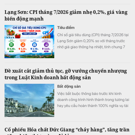
Lạng Sơn: CPI tháng 7/2026 giảm nhẹ 0,2%, giá vàng
biến động mạnh
Tiêu điểm
Chỉ số giá tiêu dùng (CPI) tháng 7/2026 tại
Lạng Sơn giảm 0,20% so với tháng trước
nhờ giá giao thông hạ nhiệt, tính chung 7
tháng đầu năm CPI bình quân vẫn tăng
3,63%.
Đề xuất cắt giảm thủ tục, gỡ vướng chuyển nhượng
trong Luật Kinh doanh bất động sản
Bất động sản
Việc bắt buộc thông báo trước khi kinh
doanh công trình hình thành trong tương lai
hay yêu cầu hoàn thành 100% nghĩa vụ tài
chính trước khi M&A đang được cho là làm
gia tăng áp lực chi phí. Các chuyên gia và
doanh nghiệp kiến nghị sửa đổi để tạo môi
Cổ phiếu Hóa chất Đức Giang “cháy hàng”, tăng trần
trường đầu tư thông thoáng hơn.