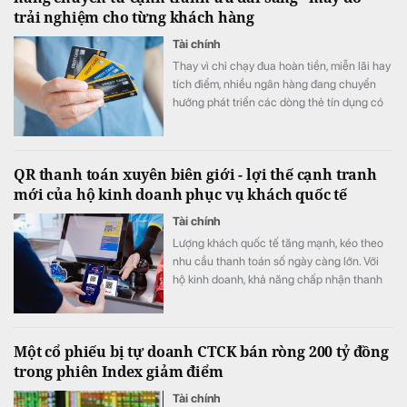
trải nghiệm cho từng khách hàng
Tài chính
Thay vì chỉ chạy đua hoàn tiền, miễn lãi hay
tích điểm, nhiều ngân hàng đang chuyển
hướng phát triển các dòng thẻ tín dụng có
khả năng cá nhân hóa, cho phép khách
hàng chủ động lựa chọn quyền lợi phù hợp
với nhu cầu chi tiêu. Xu hướng "may đo" trải
QR thanh toán xuyên biên giới - lợi thế cạnh tranh
nghiệm được kỳ vọng sẽ trở thành lợi thế
mới của hộ kinh doanh phục vụ khách quốc tế
cạnh tranh mới của thị trường thẻ trong giai
đoạn tới.
Tài chính
Lượng khách quốc tế tăng mạnh, kéo theo
nhu cầu thanh toán số ngày càng lớn. Với
hộ kinh doanh, khả năng chấp nhận thanh
toán xuyên biên giới không chỉ giúp nâng
cao trải nghiệm khách hàng mà còn mở
rộng cơ hội doanh thu, tăng sức cạnh tranh.
Một cổ phiếu bị tự doanh CTCK bán ròng 200 tỷ đồng
trong phiên Index giảm điểm
Tài chính