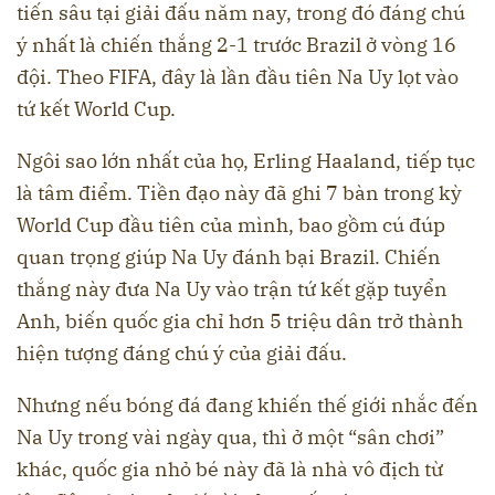
tiến sâu tại giải đấu năm nay, trong đó đáng chú
ý nhất là chiến thắng 2-1 trước Brazil ở vòng 16
đội. Theo FIFA, đây là lần đầu tiên Na Uy lọt vào
tứ kết World Cup.
Ngôi sao lớn nhất của họ, Erling Haaland, tiếp tục
là tâm điểm. Tiền đạo này đã ghi 7 bàn trong kỳ
World Cup đầu tiên của mình, bao gồm cú đúp
quan trọng giúp Na Uy đánh bại Brazil. Chiến
thắng này đưa Na Uy vào trận tứ kết gặp tuyển
Anh, biến quốc gia chỉ hơn 5 triệu dân trở thành
hiện tượng đáng chú ý của giải đấu.
Nhưng nếu bóng đá đang khiến thế giới nhắc đến
Na Uy trong vài ngày qua, thì ở một “sân chơi”
khác, quốc gia nhỏ bé này đã là nhà vô địch từ