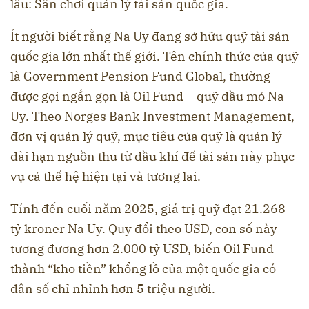
lâu: Sân chơi quản lý tài sản quốc gia.
Ít người biết rằng Na Uy đang sở hữu quỹ tài sản
quốc gia lớn nhất thế giới. Tên chính thức của quỹ
là Government Pension Fund Global, thường
được gọi ngắn gọn là Oil Fund – quỹ dầu mỏ Na
Uy. Theo Norges Bank Investment Management,
đơn vị quản lý quỹ, mục tiêu của quỹ là quản lý
dài hạn nguồn thu từ dầu khí để tài sản này phục
vụ cả thế hệ hiện tại và tương lai.
Tính đến cuối năm 2025, giá trị quỹ đạt 21.268
tỷ kroner Na Uy. Quy đổi theo USD, con số này
tương đương hơn 2.000 tỷ USD, biến Oil Fund
thành “kho tiền” khổng lồ của một quốc gia có
dân số chỉ nhỉnh hơn 5 triệu người.