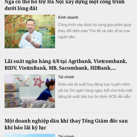
Nga có thể hỗ trợ Hà Nội xây dựng một công trình
dưới lòng đất
Kinh doanh
Công trình này được kỳ vọng góp phần giúp
thay đổi diện mạo Thủ đô và việc đi lại của
người dân.
Lãi suất ngân hàng 4/8 tại Agribank, Vietcombank,
BIDV, VietinBank, MB, Sacombank, HDBank,...
Tài chính
Khảo sát lãi suất huy động trực tuyến niêm
yết tại 34 ngân hàng ngày 4/8 cho thấy mặt
bằng lãi suất tiếp tục ổn định. ACB vẫn dẫn
đầu với mức 7,8%/năm cho kỳ hạn 12 tháng,
trong khi LPBank duy trì vị trí thứ hai sau đợt
tăng mạnh lãi suất đầu tháng.
Một doanh nghiệp dầu khí thay Tổng Giám đốc sau
khi báo lãi kỷ lục
Tài chính