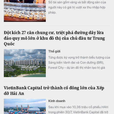
Số tài sản gồm vàng và bất động sản của
người này có giá trị vượt xa thu nhập hợp
pháp.
Đột kích 27 căn chung cư, triệt phá đường dây lừa
đảo quy mô lớn ở khu đô thị của chủ đầu tư Trung
Quốc
Thế giới
Từng được kỳ vọng trở thành biểu tượng của
Sáng kiến Vành đai và Con đường (BRI),
Forest City - dự án đô thị nhân tạo trị giá
100 tỷ USD của Trung Quốc tại Malaysia -
đang đối mặt hàng loạt bê bối.
VietinBank Capital trở thành cổ đông lớn của Xếp
dỡ Hải An
Kinh doanh
Sau khi mua vào 10,36 triệu cổ phiếu HAH
trong phiên 30/7, VietinBank Capital đã trở