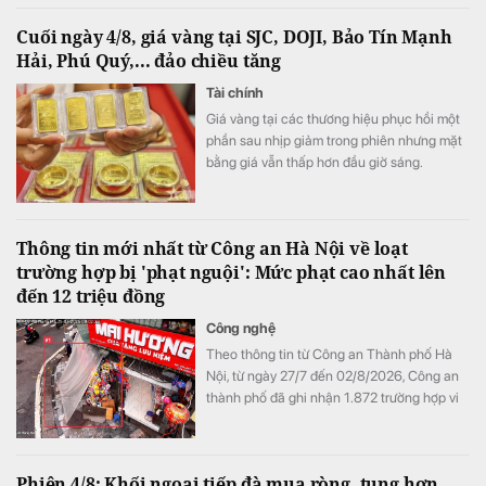
Cuối ngày 4/8, giá vàng tại SJC, DOJI, Bảo Tín Mạnh
Hải, Phú Quý,... đảo chiều tăng
Tài chính
Giá vàng tại các thương hiệu phục hồi một
phần sau nhịp giảm trong phiên nhưng mặt
bằng giá vẫn thấp hơn đầu giờ sáng.
Thông tin mới nhất từ Công an Hà Nội về loạt
trường hợp bị 'phạt nguội': Mức phạt cao nhất lên
đến 12 triệu đồng
Công nghệ
Theo thông tin từ Công an Thành phố Hà
Nội, từ ngày 27/7 đến 02/8/2026, Công an
thành phố đã ghi nhận 1.872 trường hợp vi
phạm thông qua hình ảnh phục vụ công tác
xử lý "phạt nguội"; đồng thời tiếp tục thử
nghiệm thiết bị bay không người lái nhằm
Phiên 4/8: Khối ngoại tiếp đà mua ròng, tung hơn
nâng cao hiệu quả giám sát trật tự giao