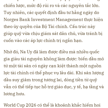
chiến lược, mức độ rủi ro và các nguyên tắc lớn.
Tuy nhiên, các quyết định đầu tư hằng ngày do
Norges Bank Investment Management thực hiện
theo ủy quyền của Bộ Tài chính. Cấu trúc này
giúp quỹ vừa chịu giám sát dân chủ, vừa tránh bị
cuốn vào các áp lực chính trị ngắn hạn.
Nhờ đó, Na Uy đã làm được điều mà nhiều quốc
gia giàu tài nguyên không làm được: biến dầu mỏ
từ một tài sản có ngày cạn kiệt thành một nguồn
lực tài chính có thể phục vụ lâu dài. Khi sản lượng
dầu suy giảm trong tương lai, dòng tiền từ quỹ
vẫn có thể tiếp tục hỗ trợ giáo dục, y tế, hạ tầng và
lương hưu.
World Cup 2026 có thể là khoảnh khắc hiếm hoi