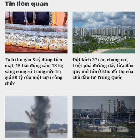
Tin liên quan
Tịch thu gần 5 tỷ đồng tiền
Đột kích 27 căn chung cư,
mặt, 15 bất động sản, 13 kg
triệt phá đường dây lừa đảo
vàng cùng số trang sức trị
quy mô lớn ở khu đô thị của
giá 58 tỷ của một cựu công
chủ đầu tư Trung Quốc
chức