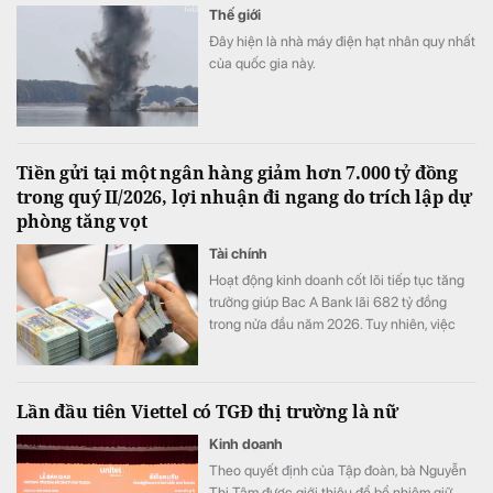
Thế giới
Đây hiện là nhà máy điện hạt nhân quy nhất
của quốc gia này.
Tiền gửi tại một ngân hàng giảm hơn 7.000 tỷ đồng
trong quý II/2026, lợi nhuận đi ngang do trích lập dự
phòng tăng vọt
Tài chính
Hoạt động kinh doanh cốt lõi tiếp tục tăng
trưởng giúp Bac A Bank lãi 682 tỷ đồng
trong nửa đầu năm 2026. Tuy nhiên, việc
đẩy mạnh trích lập dự phòng cùng tiền gửi
khách hàng sụt giảm trở thành những điểm
đáng chú ý trong bức tranh tài chính của
Lần đầu tiên Viettel có TGĐ thị trường là nữ
ngân hàng.
Kinh doanh
Theo quyết định của Tập đoàn, bà Nguyễn
Thị Tâm được giới thiệu để bổ nhiệm giữ