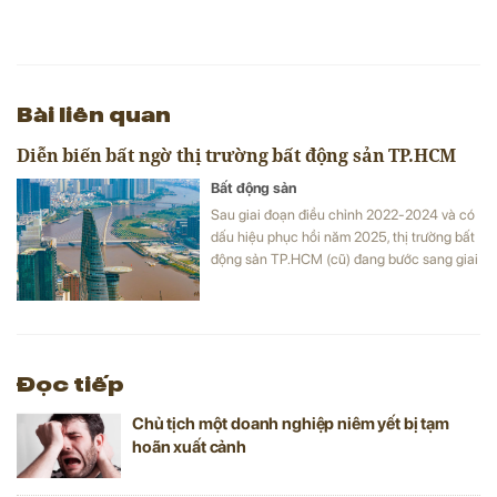
Bài liên quan
Diễn biến bất ngờ thị trường bất động sản TP.HCM
Bất động sản
Sau giai đoạn điều chỉnh 2022-2024 và có
dấu hiệu phục hồi năm 2025, thị trường bất
động sản TP.HCM (cũ) đang bước sang giai
đoạn mới với tín hiệu tích cực trên hầu hết
phân khúc.
Đọc tiếp
Chủ tịch một doanh nghiệp niêm yết bị tạm
hoãn xuất cảnh