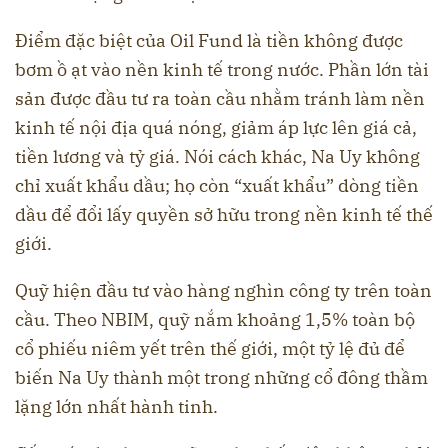
Điểm đặc biệt của Oil Fund là tiền không được
bơm ồ ạt vào nền kinh tế trong nước. Phần lớn tài
sản được đầu tư ra toàn cầu nhằm tránh làm nền
kinh tế nội địa quá nóng, giảm áp lực lên giá cả,
tiền lương và tỷ giá. Nói cách khác, Na Uy không
chỉ xuất khẩu dầu; họ còn “xuất khẩu” dòng tiền
dầu để đổi lấy quyền sở hữu trong nền kinh tế thế
giới.
Quỹ hiện đầu tư vào hàng nghìn công ty trên toàn
cầu. Theo NBIM, quỹ nắm khoảng 1,5% toàn bộ
cổ phiếu niêm yết trên thế giới, một tỷ lệ đủ để
biến Na Uy thành một trong những cổ đông thầm
lặng lớn nhất hành tinh.