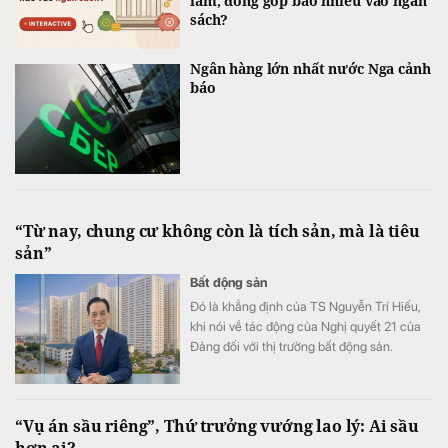
làm, đóng góp bao nhiêu vào ngân
sách?
Ngân hàng lớn nhất nước Nga cảnh
báo
“Từ nay, chung cư không còn là tích sản, mà là tiêu
sản”
Bất động sản
Đó là khẳng định của TS Nguyễn Trí Hiếu,
khi nói về tác động của Nghị quyết 21 của
Đảng đối với thị trường bất động sản.
“Vụ án sầu riêng”, Thứ trưởng vướng lao lý: Ai sầu
hơn ai?