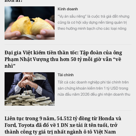
Kinh doanh
“Vụ án sầu riêng” là cuộc trả giá đắt nhưng
cũng là cơ hội xây dựng nền tảng quản trị
theo hướng minh bạch cho các loại nông
sản xuất khẩu.
Đại gia Việt kiếm tiền thần tốc: Tập đoàn của ông
Phạm Nhật Vượng thu hơn 50 tỷ mỗi giờ vẫn “về
nhì”
Tài chính
Tất cả các doanh nghiệp phi tài chính trên
sàn chứng khoán kiếm trên 1 tỷ USD trong
nửa đầu năm 2026 đều ghi nhận doanh thu
tăng trưởng cao so với cùng kỳ năm ngoái.
Liên tục trong 9 năm, 54.512 tỷ đồng từ Honda và
Ford, Toyota đã đổ về 1 DN xe tải ít tên tuổi, trở
thành công ty giá trị nhất ngành ô tô Việt Nam