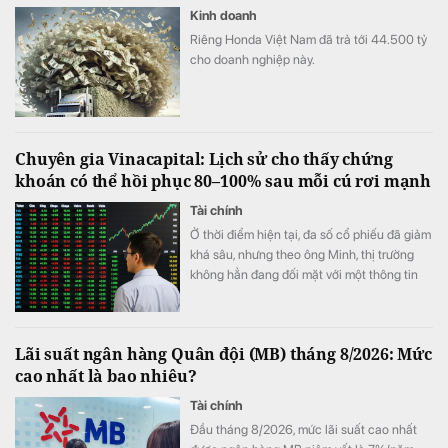
Kinh doanh
Riêng Honda Việt Nam đã trả tới 44.500 tỷ
cho doanh nghiệp này.
Chuyên gia Vinacapital: Lịch sử cho thấy chứng
khoán có thể hồi phục 80–100% sau mỗi cú rơi mạnh
Tài chính
Ở thời điểm hiện tại, đa số cổ phiếu đã giảm
khá sâu, nhưng theo ông Minh, thị trường
không hẳn đang đối mặt với một thông tin
xấu cụ thể.
Lãi suất ngân hàng Quân đội (MB) tháng 8/2026: Mức
cao nhất là bao nhiêu?
Tài chính
Đầu tháng 8/2026, mức lãi suất cao nhất