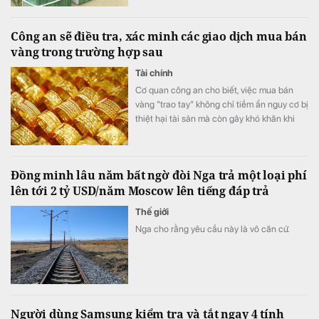
Công an sẽ điều tra, xác minh các giao dịch mua bán
vàng trong trường hợp sau
Tài chính
Cơ quan công an cho biết, việc mua bán
vàng "trao tay" không chỉ tiềm ẩn nguy cơ bị
thiệt hại tài sản mà còn gây khó khăn khi
phát sinh tranh chấp do thiếu hóa đơn,
chứng từ và căn cứ chứng minh giao dịch.
Đồng minh lâu năm bất ngờ đòi Nga trả một loại phí
lên tới 2 tỷ USD/năm Moscow lên tiếng đáp trả
Thế giới
Nga cho rằng yêu cầu này là vô căn cứ.
Người dùng Samsung kiểm tra và tắt ngay 4 tính