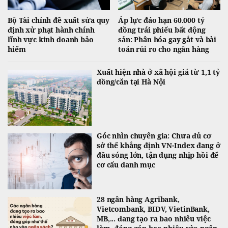
Bộ Tài chính đề xuất sửa quy
Áp lực đáo hạn 60.000 tỷ
định xử phạt hành chính
đồng trái phiếu bất động
lĩnh vực kinh doanh bảo
sản: Phân hóa gay gắt và bài
hiểm
toán rủi ro cho ngân hàng
Xuất hiện nhà ở xã hội giá từ 1,1 tỷ
đồng/căn tại Hà Nội
Góc nhìn chuyên gia: Chưa đủ cơ
sở thể khẳng định VN-Index đang ở
đầu sóng lớn, tận dụng nhịp hồi để
cơ cấu danh mục
28 ngân hàng Agribank,
Vietcombank, BIDV, VietinBank,
MB,... đang tạo ra bao nhiêu việc