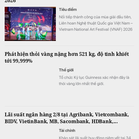
2026
Tiêu điểm
Nối tiếp thành công của mùa giải đầu tiên,
Liên hoan Nghệ thuật Quốc gia Việt Nam –
Vietnam National Art Festival (VNAF) 2026
tiếp tục khẳng định sức hút khi quy tụ hàng
trăm tài năng trẻ đến từ nhiều tỉnh, thành
trên cả nước.
Phát hiện thỏi vàng nặng hơn 521 kg, độ tinh khiết
tới 99,999%
Thế giới
Tổ chức Kỷ lục Guinness xác nhận đây là
thỏi vàng lớn nhất thế giới.
Lãi suất ngân hàng 2/8 tại Agribank, Vietcombank,
BIDV, VietinBank, MB, Sacombank, HDBank,...
Tài chính
Khảo sát lãi suất huy động niêm yết tại 34