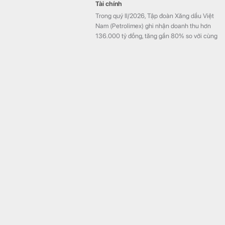
Tài chính
Trong quý II/2026, Tập đoàn Xăng dầu Việt
Nam (Petrolimex) ghi nhận doanh thu hơn
136.000 tỷ đồng, tăng gần 80% so với cùng
kỳ và nhỉnh hơn quý đầu năm 38%, lãi trước
thuế đạt trên 3.300 tỷ đồng.
Ngân hàng lớn nhất nước Nga cảnh báo
Thế giới
Cảnh báo được đưa ra trong bối cảnh Nga
đối mặt với mức thâm hụt ngân sách ngày
càng lớn.
Đại dự án đường sắt tốc độ cao Việt Nam: Bất ngờ
hiệu quả tiêu thụ điện
Kinh doanh
Xét lượng điện tiêu thụ trên mỗi hành khách,
cùng một khoảng cách, đường sắt tốc độ
cao tiết kiệm từ vài lần đến hơn một chục