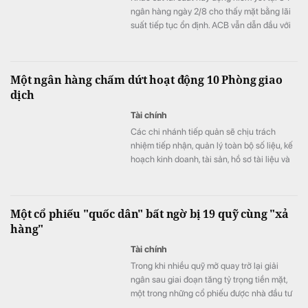
ngân hàng ngày 2/8 cho thấy mặt bằng lãi
suất tiếp tục ổn định. ACB vẫn dẫn đầu với
mức 7,8%/năm cho kỳ hạn 12 tháng và là
một trong 7 ngân hàng niêm yết lãi suất từ
7%/năm trở lên.
Một ngân hàng chấm dứt hoạt động 10 Phòng giao
dịch
Tài chính
Các chi nhánh tiếp quản sẽ chịu trách
nhiệm tiếp nhận, quản lý toàn bộ số liệu, kế
hoạch kinh doanh, tài sản, hồ sơ tài liệu và
nhân sự từ các PGD giải thể; đồng thời xây
dựng phương án chi tiết để quản lý và chăm
sóc tệp khách hàng hiện hữu nhằm đảm
Một cổ phiếu "quốc dân" bất ngờ bị 19 quỹ cùng "xả
bảo quyền lợi tối đa cho khách hàng giao
hàng"
dịch.
Tài chính
Trong khi nhiều quỹ mở quay trở lại giải
ngân sau giai đoạn tăng tỷ trọng tiền mặt,
một trong những cổ phiếu được nhà đầu tư
ưa chuộng nhất thị trường lại bất ngờ trở