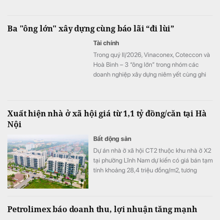
thành tâm điểm bán ròng của các quỹ trong
tháng 6.
Ba "ông lớn" xây dựng cùng báo lãi “đi lùi”
Tài chính
Trong quý II/2026, Vinaconex, Coteccon và
Hoà Bình – 3 “ông lớn” trong nhóm các
doanh nghiệp xây dựng niêm yết cùng ghi
nhận sự “đi lùi” của lợi nhuận.
Xuất hiện nhà ở xã hội giá từ 1,1 tỷ đồng/căn tại Hà
Nội
Bất động sản
Dự án nhà ở xã hội CT2 thuộc khu nhà ở X2
tại phường Lĩnh Nam dự kiến có giá bán tạm
tính khoảng 28,4 triệu đồng/m2, tương
đương 1,1-1,5 tỷ đồng mỗi căn.
Petrolimex báo doanh thu, lợi nhuận tăng mạnh