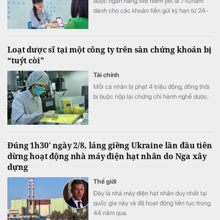
được ngân hàng MB niêm yết là 7%/năm
dành cho các khoản tiền gửi kỳ hạn từ 24-
60 tháng, trong khi gửi tiết kiệm online vẫn
có lợi thế hơn gửi tại quầy ở nhiều kỳ hạn.
Loạt dược sĩ tại một công ty trên sàn chứng khoán bị
“tuýt còi”
Tài chính
Mỗi cá nhân bị phạt 4 triệu đồng, đồng thời
bị buộc nộp lại chứng chỉ hành nghề dược.
Đúng 1h30' ngày 2/8, láng giềng Ukraine lần đầu tiên
dừng hoạt động nhà máy điện hạt nhân do Nga xây
dựng
Thế giới
Đây là nhà máy điện hạt nhân duy nhất tại
quốc gia này và đã hoạt động liên tục trong
44 năm qua.