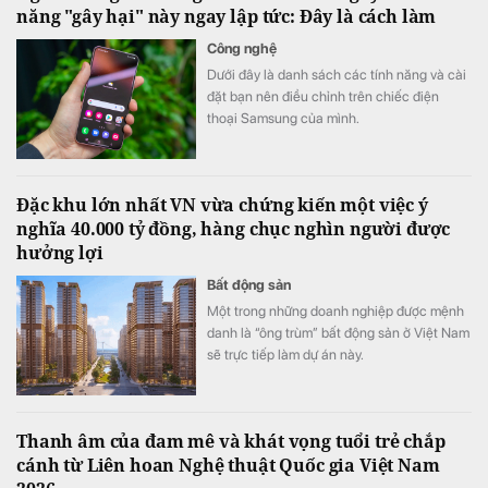
năng "gây hại" này ngay lập tức: Đây là cách làm
Công nghệ
Dưới đây là danh sách các tính năng và cài
đặt bạn nên điều chỉnh trên chiếc điện
thoại Samsung của mình.
Đặc khu lớn nhất VN vừa chứng kiến một việc ý
nghĩa 40.000 tỷ đồng, hàng chục nghìn người được
hưởng lợi
Bất động sản
Một trong những doanh nghiệp được mệnh
danh là “ông trùm” bất động sản ở Việt Nam
sẽ trực tiếp làm dự án này.
Thanh âm của đam mê và khát vọng tuổi trẻ chắp
cánh từ Liên hoan Nghệ thuật Quốc gia Việt Nam