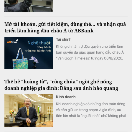
Mở tài khoản, gửi tiết kiệm, dùng thẻ… và nhận quà
triển lãm hàng đầu châu Á từ ABBank
Tài chính
Không chỉ tài trợ độc quyền cho triển lãm
bản quyền đa giác quan hàng đầu châu Á
“Van Gogh Timeless”, từ ngày 08/8/2026,
ABBank mang đến cho khách hàng chương
trình ưu đãi "Giao dịch dễ dàng, nhận quà
kiệt tác". Hàng loạt đặc quyền như vé tham
Thế hệ “hoàng tử”, “công chúa” ngồi ghế nóng
dự triển lãm và bộ quà tặng phiên bản giới
doanh nghiệp gia đình: Đằng sau ánh hào quang
hạn phát triển từ tác phẩm bản quyền Van
Gogh đang chờ đón khách hàng có giao
Kinh doanh
dịch tại ABBank.
Khi doanh nghiệp có những tính toán riêng
và cần giữ kín trong phạm vi gia đình, ưu
tiên lớn nhất là “người nhà” chứ không phải
năng lực.