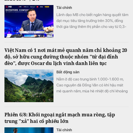
Tài chính
Lãnh đạo MB cho biết ngân hàng quyết tâm
đạt mục tiêu tăng trưởng trên 30%, đồng
thời gia tăng thêm thị phần cho vay từ 0,3-
0,5% trong nửa cuối năm, sau khi đã tăng
0,3% ở nửa đầu năm.
Việt Nam có 1 nơi mát mẻ quanh năm chỉ khoảng 20
độ, sở hữu cung đường thuộc nhóm "tứ đại đỉnh
đèo", được Oscar du lịch vinh danh liên tục
Bất động sản
Nằm ở độ cao trung bình 1.000-1.600 m,
Cao nguyên đá Đồng Văn có khí hậu mát
mẻ quanh năm, mùa hè nhiệt độ chỉ khoảng
20-23°C, trong khi mùa đông có thể xuống
gần 0°C và xuất hiện băng tuyết.
Phiên 6/8: Khối ngoại ngắt mạch mua ròng, tập
trung "xả" hai cổ phiếu lớn
Tài chính