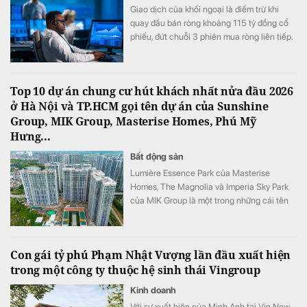
Giao dịch của khối ngoại là điểm trừ khi
quay đầu bán ròng khoảng 115 tỷ đồng cổ
phiếu, đứt chuỗi 3 phiên mua ròng liên tiếp.
Top 10 dự án chung cư hút khách nhất nửa đầu 2026
ở Hà Nội và TP.HCM gọi tên dự án của Sunshine
Group, MIK Group, Masterise Homes, Phú Mỹ
Hưng...
Bất động sản
Lumière Essence Park của Masterise
Homes, The Magnolia và Imperia Sky Park
của MIK Group là một trong những cái tên
góp mặt trong Top 10 dự án chung cư mới
được quan tâm nhất nửa đầu năm 2026 tại
Hà Nội.
Con gái tỷ phú Phạm Nhật Vượng lần đầu xuất hiện
trong một công ty thuộc hệ sinh thái Vingroup
Kinh doanh
Với sự xuất hiện của Minh Anh tại Vin New