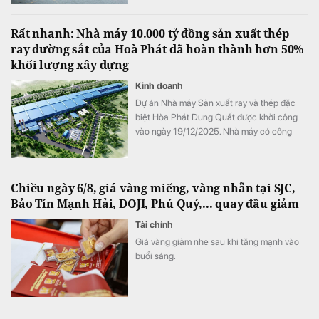
Rất nhanh: Nhà máy 10.000 tỷ đồng sản xuất thép
ray đường sắt của Hoà Phát đã hoàn thành hơn 50%
khối lượng xây dựng
Kinh doanh
Dự án Nhà máy Sản xuất ray và thép đặc
biệt Hòa Phát Dung Quất được khởi công
vào ngày 19/12/2025. Nhà máy có công
suất thiết kế 700.000 tấn/năm, tổng vốn
đầu tư hơn 10.000 tỷ đồng, được triển khai
trên diện tích gần 15ha tại Khu công nghiệp
Chiều ngày 6/8, giá vàng miếng, vàng nhẫn tại SJC,
phía Đông Khu Kinh tế Dung Quất.
Bảo Tín Mạnh Hải, DOJI, Phú Quý,... quay đầu giảm
Tài chính
Giá vàng giảm nhẹ sau khi tăng mạnh vào
buổi sáng.