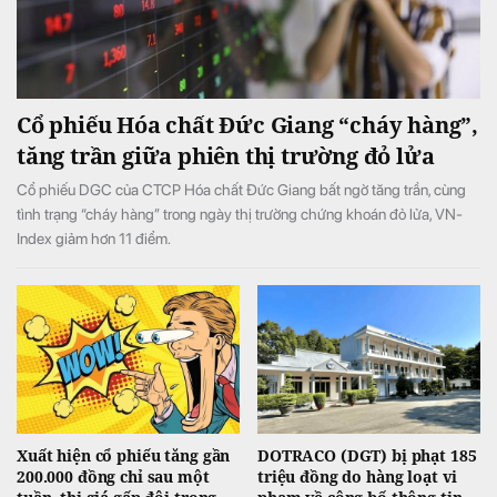
Cổ phiếu Hóa chất Đức Giang “cháy hàng”,
tăng trần giữa phiên thị trường đỏ lửa
Cổ phiếu DGC của CTCP Hóa chất Đức Giang bất ngờ tăng trần, cùng
tình trạng “cháy hàng” trong ngày thị trường chứng khoán đỏ lửa, VN-
Index giảm hơn 11 điểm.
Xuất hiện cổ phiếu tăng gần
DOTRACO (DGT) bị phạt 185
200.000 đồng chỉ sau một
triệu đồng do hàng loạt vi