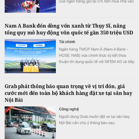
của ngân hàng, giữ lại 5% tiền mua nhà vào
tài khoản bảo đảm... là những đề xuất
“nóng” tại Hội thảo góp ý sửa đổi Luật Kinh
doanh bất động sản 2023.
Nam A Bank đón dòng vốn xanh từ Thụy Sĩ, nâng
tổng quy mô huy động vốn quốc tế gần 350 triệu USD
Tài chính
Ngân hàng TMCP Nam Á (Nam A Bank -
HOSE: NAB) vừa chính thức ký kết thỏa
thuận tín dụng quốc tế với SIFEM AG và tiếp
cận thêm nguồn vốn từ các quỹ do
responsAbility Investments AG quản lý, nâng
tổng quy mô dòng vốn mà ngân hàng này
Grab phát thông báo quan trọng về vị trí đón, giá
thu hút thành công từ đầu năm đến nay lên
cước mới đến toàn bộ khách hàng đặt xe tại sân bay
gần 350 triệu USD.
Nội Bài
Công nghệ
Người dùng Grab muốn đặt xe tại sân bay
Nội Bài cần chú ý thông báo sau.