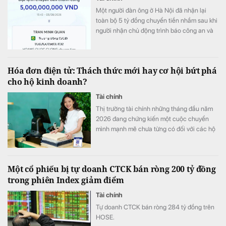
Một người đàn ông ở Hà Nội đã nhận lại
toàn bộ 5 tỷ đồng chuyển tiền nhầm sau khi
người nhận chủ động trình báo công an và
phối hợp hoàn trả ngay trong ngày.
Hóa đơn điện tử: Thách thức mới hay cơ hội bứt phá
cho hộ kinh doanh?
Tài chính
Thị trường tài chính những tháng đầu năm
2026 đang chứng kiến một cuộc chuyển
mình mạnh mẽ chưa từng có đối với các hộ
kinh doanh. Không còn mang tính dự báo,
việc triển khai quyết liệt các quy định mới
về quản lý tài chính đối với hộ kinh doanh
Một cổ phiếu bị tự doanh CTCK bán ròng 200 tỷ đồng
đã tạo nên một áp lực thực sự, buộc những
trong phiên Index giảm điểm
người làm kinh doanh phải thay đổi toàn
diện từ tư duy đến cách vận hành.
Tài chính
Tự doanh CTCK bán ròng 284 tỷ đồng trên
HOSE.