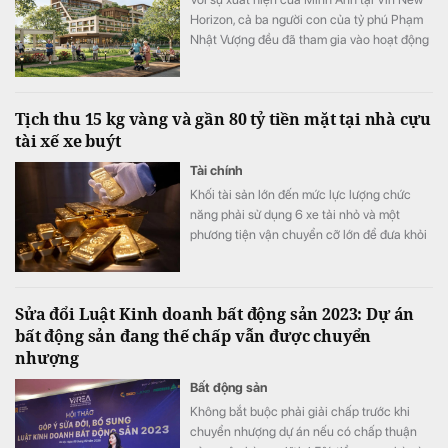
Horizon, cả ba người con của tỷ phú Phạm
Nhật Vượng đều đã tham gia vào hoạt động
quản trị, điều hành tại các doanh nghiệp
trong hệ sinh thái Vingroup.
Tịch thu 15 kg vàng và gần 80 tỷ tiền mặt tại nhà cựu
tài xế xe buýt
Tài chính
Khối tài sản lớn đến mức lực lượng chức
năng phải sử dụng 6 xe tải nhỏ và một
phương tiện vận chuyển cỡ lớn để đưa khỏi
hiện trường.
Sửa đổi Luật Kinh doanh bất động sản 2023: Dự án
bất động sản đang thế chấp vẫn được chuyển
nhượng
Bất động sản
Không bắt buộc phải giải chấp trước khi
chuyển nhượng dự án nếu có chấp thuận