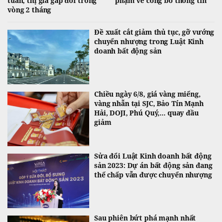
tuần, thị giá gấp đôi trong
phạm về công bố thông tin
vòng 2 tháng
Đề xuất cắt giảm thủ tục, gỡ vướng
chuyển nhượng trong Luật Kinh
doanh bất động sản
Chiều ngày 6/8, giá vàng miếng,
vàng nhẫn tại SJC, Bảo Tín Mạnh
Hải, DOJI, Phú Quý,... quay đầu
giảm
Sửa đổi Luật Kinh doanh bất động
sản 2023: Dự án bất động sản đang
thế chấp vẫn được chuyển nhượng
Sau phiên bứt phá mạnh nhất