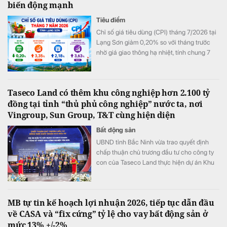
biến động mạnh
Tiêu điểm
Chỉ số giá tiêu dùng (CPI) tháng 7/2026 tại
Lạng Sơn giảm 0,20% so với tháng trước
nhờ giá giao thông hạ nhiệt, tính chung 7
tháng đầu năm CPI bình quân vẫn tăng
3,63%.
Taseco Land có thêm khu công nghiệp hơn 2.100 tỷ
đồng tại tỉnh “thủ phủ công nghiệp” nước ta, nơi
Vingroup, Sun Group, T&T cùng hiện diện
Bất động sản
UBND tỉnh Bắc Ninh vừa trao quyết định
chấp thuận chủ trương đầu tư cho công ty
con của Taseco Land thực hiện dự án Khu
công nghiệp Yên Sơn quy mô gần 155 ha,
tổng vốn hơn 2.157 tỷ đồng.
MB tự tin kế hoạch lợi nhuận 2026, tiếp tục dẫn đầu
về CASA và “fix cứng” tỷ lệ cho vay bất động sản ở
mức 13% +/-2%