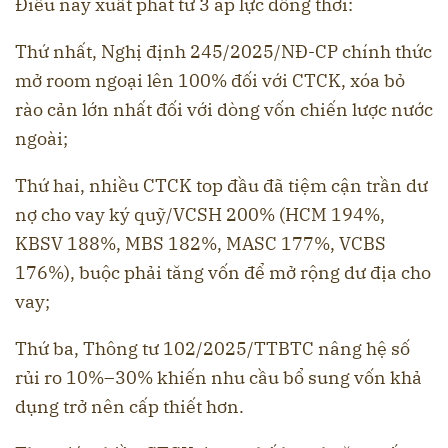
Điều này xuất phát từ 3 áp lực đồng thời:
Thứ nhất, Nghị định 245/2025/NĐ-CP chính thức
mở room ngoại lên 100% đối với CTCK, xóa bỏ
rào cản lớn nhất đối với dòng vốn chiến lược nước
ngoài;
Thứ hai, nhiều CTCK top đầu đã tiệm cận trần dư
nợ cho vay ký quỹ/VCSH 200% (HCM 194%,
KBSV 188%, MBS 182%, MASC 177%, VCBS
176%), buộc phải tăng vốn để mở rộng dư địa cho
vay;
Thứ ba, Thông tư 102/2025/TTBTC nâng hệ số
rủi ro 10%–30% khiến nhu cầu bổ sung vốn khả
dụng trở nên cấp thiết hơn.