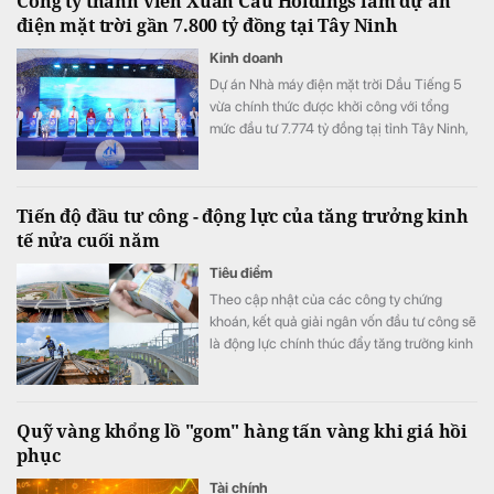
Công ty thành viên Xuân Cầu Holdings làm dự án
điện mặt trời gần 7.800 tỷ đồng tại Tây Ninh
Kinh doanh
Dự án Nhà máy điện mặt trời Dầu Tiếng 5
vừa chính thức được khởi công với tổng
mức đầu tư 7.774 tỷ đồng tạị tỉnh Tây Ninh,
góp phần hiện thực hóa chủ trương phát
triển năng lượng sạch, bảo đảm an ninh
năng lượng quốc gia.
Tiến độ đầu tư công - động lực của tăng trưởng kinh
tế nửa cuối năm
Tiêu điểm
Theo cập nhật của các công ty chứng
khoán, kết quả giải ngân vốn đầu tư công sẽ
là động lực chính thúc đẩy tăng trưởng kinh
tế trong nửa cuối năm 2026.
Quỹ vàng khổng lồ "gom" hàng tấn vàng khi giá hồi
phục
Tài chính