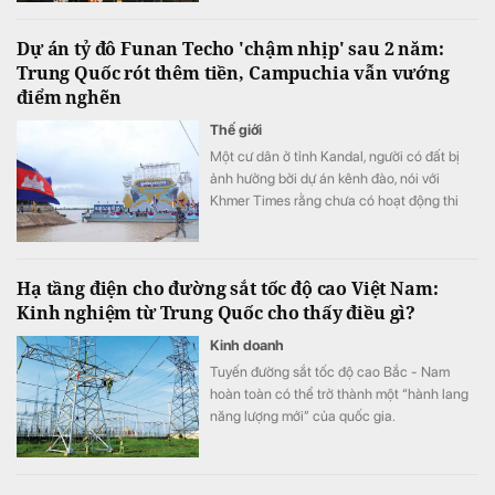
đặc biệt là chi phí lãi vay tiếp tục gia tăng
đã bào mòn đáng kể kết quả kinh doanh
Dự án tỷ đô Funan Techo 'chậm nhịp' sau 2 năm:
của doanh nghiệp.
Trung Quốc rót thêm tiền, Campuchia vẫn vướng
điểm nghẽn
Thế giới
Một cư dân ở tỉnh Kandal, người có đất bị
ảnh hưởng bởi dự án kênh đào, nói với
Khmer Times rằng chưa có hoạt động thi
công nào bắt đầu ở khu vực của bà.
Hạ tầng điện cho đường sắt tốc độ cao Việt Nam:
Kinh nghiệm từ Trung Quốc cho thấy điều gì?
Kinh doanh
Tuyến đường sắt tốc độ cao Bắc - Nam
hoàn toàn có thể trở thành một “hành lang
năng lượng mới” của quốc gia.