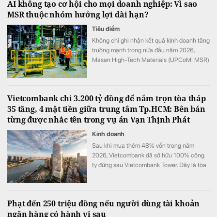
AI không tạo cơ hội cho mọi doanh nghiệp: Vì sao
MSR thuộc nhóm hưởng lợi dài hạn?
Tiêu điểm
Không chỉ ghi nhận kết quả kinh doanh tăng
trưởng mạnh trong nửa đầu năm 2026,
Masan High-Tech Materials (UPCoM: MSR)
còn đang hưởng lợi từ một sự thay đổi mang
tính cấu trúc của thị trường vật liệu.
Vietcombank chi 3.200 tỷ đồng để nắm trọn tòa tháp
35 tầng, 4 mặt tiền giữa trung tâm Tp.HCM: Bên bán
từng được nhắc tên trong vụ án Vạn Thịnh Phát
Kinh doanh
Sau khi mua thêm 48% vốn trong năm
2026, Vietcombank đã sở hữu 100% công
ty đứng sau Vietcombank Tower. Đây là tòa
nhà văn phòng hạng A+ cao 35 tầng, có 4
mặt tiền và tầm nhìn hướng sang khu đô thị
Thủ Thiêm của TP.HCM
Phạt đến 250 triệu đồng nếu người dùng tài khoản
ngân hàng có hành vi sau