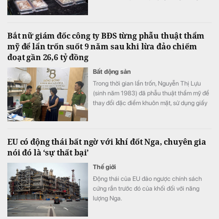
Trung Đông hạ nhiệt cùng khả năng Fed
chưa vội nâng lãi suất trong tháng 9.
Bắt nữ giám đốc công ty BĐS từng phẫu thuật thẩm
mỹ để lẩn trốn suốt 9 năm sau khi lừa đảo chiếm
đoạt gần 26,6 tỷ đồng
Bất động sản
Trong thời gian lẩn trốn, Nguyễn Thị Lựu
(sinh năm 1983) đã phẫu thuật thẩm mỹ để
thay đổi đặc điểm khuôn mặt, sử dụng giấy
tờ tùy thân giả nhằm che giấu nhân thân,
trốn tránh sự truy bắt của cơ quan chức
năng. Sau gần 9 năm kiên trì xác minh, truy
EU có động thái bất ngờ với khí đốt Nga, chuyên gia
tìm, lực lượng công an đã phát hiện và bắt
nói đó là ‘sự thất bại’
giữ thành công đối tượng.
Thế giới
Động thái của EU đảo ngược chính sách
cứng rắn trước đó của khối đối với năng
lượng Nga.