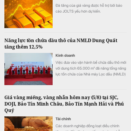
Đà tăng của giá vàng được hỗ trợ bởi báo
cáo JOLTS yếu hơn dự kiến.
Năng lực tồn chứa dầu thô của NMLD Dung Quất
tăng thêm 12,5%
Kinh doanh
Việc đưa vào vận hành bể chứa dầu thô mới
với dung tích 65.000 m³ đã nâng tổng năng
lực tồn chứa của Nhà máy Lọc dầu (NMLD)
Dung Quất từ khoảng 520.000 m³ lên
585.000 m³, tương đương tăng thêm 12,5%.
Công trình không chỉ mở rộng quy mô tồn
Giá vàng miếng, vàng nhẫn hôm nay (5/8) tại SJC,
chứa dầu thô của NMLD Dung Quất mà
DOJI, Bảo Tín Minh Châu, Bảo Tín Mạnh Hải và Phú
còn nâng cao khả năng chủ động nguồn
Quý
nguyên liệu, tăng tính linh hoạt trong chế
biến, góp phần củng cố an ninh năng lượng
Tài chính
quốc gia.
Các doanh nghiệp đồng loạt điều chỉnh