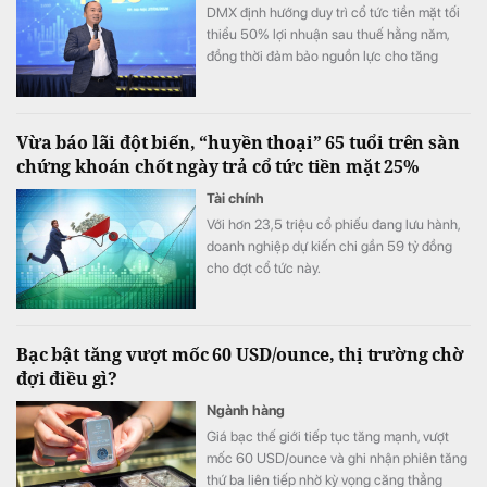
DMX định hướng duy trì cổ tức tiền mặt tối
thiểu 50% lợi nhuận sau thuế hằng năm,
đồng thời đảm bảo nguồn lực cho tăng
trưởng dài hạn.
Vừa báo lãi đột biến, “huyền thoại” 65 tuổi trên sàn
chứng khoán chốt ngày trả cổ tức tiền mặt 25%
Tài chính
Với hơn 23,5 triệu cổ phiếu đang lưu hành,
doanh nghiệp dự kiến chi gần 59 tỷ đồng
cho đợt cổ tức này.
Bạc bật tăng vượt mốc 60 USD/ounce, thị trường chờ
đợi điều gì?
Ngành hàng
Giá bạc thế giới tiếp tục tăng mạnh, vượt
mốc 60 USD/ounce và ghi nhận phiên tăng
thứ ba liên tiếp nhờ kỳ vọng căng thẳng