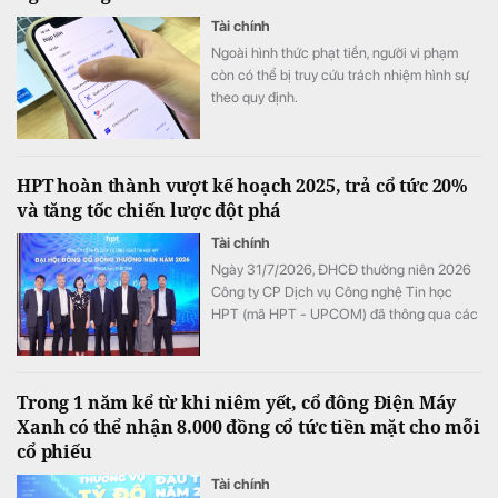
Tài chính
Ngoài hình thức phạt tiền, người vi phạm
còn có thể bị truy cứu trách nhiệm hình sự
theo quy định.
HPT hoàn thành vượt kế hoạch 2025, trả cổ tức 20%
và tăng tốc chiến lược đột phá
Tài chính
Ngày 31/7/2026, ĐHCĐ thường niên 2026
Công ty CP Dịch vụ Công nghệ Tin học
HPT (mã HPT - UPCOM) đã thông qua các
nội dung quan trọng. Với kết quả kinh tế
vượt kế hoạch, HPT tiếp tục khẳng định
cam kết với cổ đông khi chi trả cổ tức 2025
Trong 1 năm kể từ khi niêm yết, cổ đông Điện Máy
là 20%, xác định năm 2026 tăng tốc triển
Xanh có thể nhận 8.000 đồng cổ tức tiền mặt cho mỗi
khai Chiến lược Đột phá giai đoạn 2025–
cổ phiếu
2030.
Tài chính