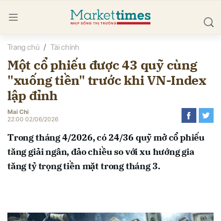
Trang chủ
Tài chính
bình luận
Một cổ phiếu được 43 quỹ cùng
"xuống tiền" trước khi VN-Index
lập đỉnh
Mai Chi
22:00 02/06/2026
Trong tháng 4/2026, có 24/36 quỹ mở cổ phiếu
Hủy
G
tăng giải ngân, đảo chiều so với xu hướng gia
tăng tỷ trọng tiền mặt trong tháng 3.