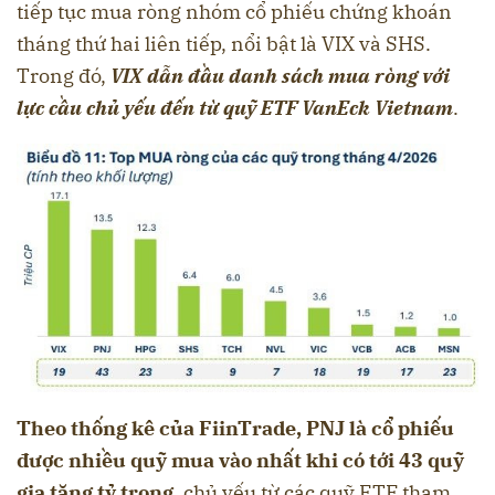
tiếp tục mua ròng nhóm cổ phiếu chứng khoán
tháng thứ hai liên tiếp, nổi bật là VIX và SHS.
Trong đó,
VIX dẫn đầu danh sách mua ròng với
lực cầu chủ yếu đến từ quỹ ETF VanEck Vietnam
.
Theo thống kê của FiinTrade, PNJ là cổ phiếu
được nhiều quỹ mua vào nhất khi có tới 43 quỹ
gia tăng tỷ trọng,
chủ yếu từ các quỹ ETF tham