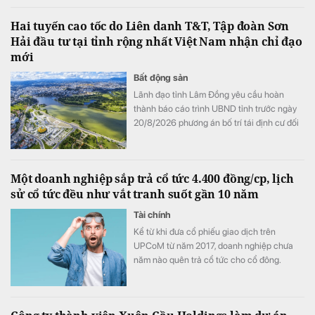
Hai tuyến cao tốc do Liên danh T&T, Tập đoàn Sơn
Hải đầu tư tại tỉnh rộng nhất Việt Nam nhận chỉ đạo
mới
Bất động sản
Lãnh đạo tỉnh Lâm Đồng yêu cầu hoàn
thành báo cáo trình UBND tỉnh trước ngày
20/8/2026 phương án bố trí tái định cư đối
với 02 dự án đường bộ cao tốc Tân Phú -
Bảo Lộc và Bảo Lộc - Liên Khương.
Một doanh nghiệp sắp trả cổ tức 4.400 đồng/cp, lịch
sử cổ tức đều như vắt tranh suốt gần 10 năm
Tài chính
Kể từ khi đưa cổ phiếu giao dịch trên
UPCoM từ năm 2017, doanh nghiệp chưa
năm nào quên trả cổ tức cho cổ đông.