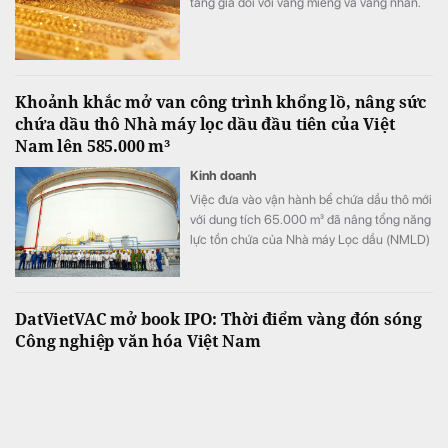
tăng giá đối với vàng miếng và vàng nhẫn.
Khoảnh khắc mở van công trình khổng lồ, nâng sức
chứa dầu thô Nhà máy lọc dầu đầu tiên của Việt
Nam lên 585.000 m³
Kinh doanh
Việc đưa vào vận hành bể chứa dầu thô mới
với dung tích 65.000 m³ đã nâng tổng năng
lực tồn chứa của Nhà máy Lọc dầu (NMLD)
Dung Quất từ khoảng 520.000 m³ lên
585.000 m³, tương đương tăng thêm 12,5%.
DatVietVAC mở book IPO: Thời điểm vàng đón sóng
Công nghiệp văn hóa Việt Nam
Tài chính
“DatVietVAC lựa chọn IPO vào đúng thời
điểm Thiên thời, Địa lợi, Nhân hòa, khi Chính
phủ và Xã hội dành sự ủng hộ mạnh mẽ