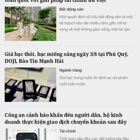
Bất động sản
Một quyết định sở hữu bất động sản là một
kế hoạch kéo dài nhiều năm, gắn với kỳ
vọng về một không gian sống, một tài sản
bền vững và cả những dự định quan trọng
của mỗi gia đình. Chính vì vậy, cùng với chất
lượng sản phẩm, khách hàng ngày càng kỳ
Giá bạc thỏi, bạc miếng sáng ngày 3/8 tại Phú Quý,
vọng nhiều hơn vào khả năng đồng hành
DOJI, Bảo Tín Mạnh Hải
của nhà phát triển trong suốt hành trình an
cư.
Ngành hàng
Giá bạc trong nước ổn định so với phiên
cuối tuần trước.
Công an cảnh báo khẩn đến người dân, hộ kinh
doanh thực hiện giao dịch chuyển khoản sau đây
Tài chính
Thời gian gần đây, các đối tượng lừa đảo