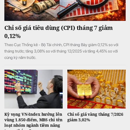
Chỉ số giá tiêu dùng (CPI) tháng 7 giảm
0,12%
Theo Cục Thống kê - Bộ Tài chính, CPI tháng Bảy giảm 0,12% so với
tháng trước; tăng 3,08% so với tháng 12/2025 và tăng 4,45% so với
cùng kỳ năm trước.
Kỳ vọng VN-Index hướng lên
Chỉ số giá vàng tháng 7/2026
vùng 1.850 điểm, MBS chỉ tên
giảm 3,02%
loạt nhóm ngành tiềm năng