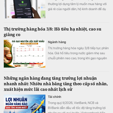
thường lợi dụng tâm lý muốn mua hàng với
giá rẻ của người dân, hộ kinh doanh để dụ
dỗ chuyển khoản.
Thị trường hàng hóa 3/8: Hồ tiêu hạ nhiệt, cao su
giằng co
Ngành hàng
Thị trường hàng hóa ngày 3/8 tiếp tục phân
hóa. Giá hồ tiêu trong nước giảm nhẹ sau
chuỗi phiên neo cao, trong khi gạo nguyên
liệu giữ giá.
Những ngân hàng đang tăng trưởng lợi nhuận
nhanh nhất: Nhiều nhà băng tăng theo cấp số nhân,
xuất hiện mức lãi cao nhất lịch sử
Tài chính
Trong quý II/2026, VietBank, NCB và
BVBank dẫn đầu về tốc độ tăng trưởng lợi
nhuận so với quý trước, Vietcombank tiếp