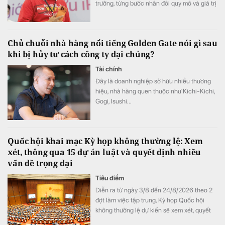
trưởng, từng bước nhân đôi quy mô và giá trị
doanh nghiệp vào năm 2030, đưa DMX
vươn tầm khu vực”, CEO Đoàn Văn Hiểu Em
nhấn mạnh.
Chủ chuỗi nhà hàng nổi tiếng Golden Gate nói gì sau
khi bị hủy tư cách công ty đại chúng?
Tài chính
Đây là doanh nghiệp sở hữu nhiều thương
hiệu, nhà hàng quen thuộc như Kichi-Kichi,
Gogi, Isushi...
Quốc hội khai mạc Kỳ họp không thường lệ: Xem
xét, thông qua 15 dự án luật và quyết định nhiều
vấn đề trọng đại
Tiêu điểm
Diễn ra từ ngày 3/8 đến 24/8/2026 theo 2
đợt làm việc tập trung, Kỳ họp Quốc hội
không thường lệ dự kiến sẽ xem xét, quyết
định 33 nội dung lớn. Trong đó, Quốc hội sẽ