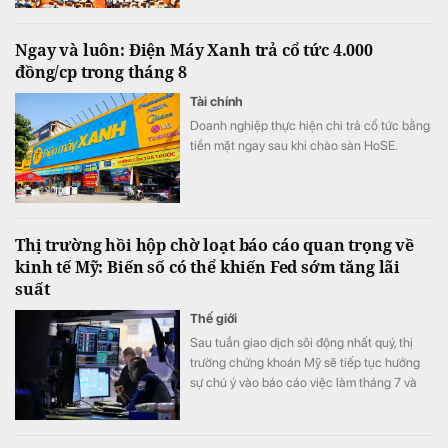
thông qua 15 dự án luật, 4 nghị quyết quy
phạm pháp luật, cho ý kiến lần đầu về các
Ngay và luôn: Điện Máy Xanh trả cổ tức 4.000
dự án luật then chốt như Luật Đất đai (sửa
đồng/cp trong tháng 8
đổi), Luật Kinh doanh Bất động sản (sửa
đổi), cùng nhiều quyết sách hạ tầng, năng
Tài chính
lượng quan trọng.
Doanh nghiệp thực hiện chi trả cổ tức bằng
tiền mặt ngay sau khi chào sàn HoSE.
Thị trường hồi hộp chờ loạt báo cáo quan trọng về
kinh tế Mỹ: Biến số có thể khiến Fed sớm tăng lãi
suất
Thế giới
Sau tuần giao dịch sôi động nhất quý, thị
trường chứng khoán Mỹ sẽ tiếp tục hướng
sự chú ý vào báo cáo việc làm tháng 7 và
mùa công bố kết quả kinh doanh.