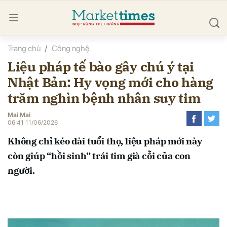
Trang chủ
Công nghệ
bình luận
Liệu pháp tế bào gây chú ý tại
Nhật Bản: Hy vọng mới cho hàng
trăm nghìn bệnh nhân suy tim
Mai Mai
06:41 11/06/2026
Không chỉ kéo dài tuổi thọ, liệu pháp mới này
Hủy
G
còn giúp “hồi sinh” trái tim già cỗi của con
người.