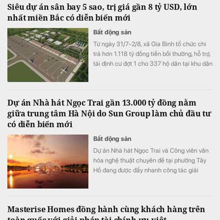
Siêu dự án sân bay 5 sao, trị giá gần 8 tỷ USD, lớn
nhất miền Bắc có diễn biến mới
Bất động sản
Từ ngày 31/7-2/8, xã Gia Bình tổ chức chi
trả hơn 1.118 tỷ đồng tiền bồi thường, hỗ trợ,
tái định cư đợt 1 cho 337 hộ dân tại khu dân
cư Đổng Lâm, phục vụ dự án Cảng hàng
không quốc tế Gia Bình.
Dự án Nhà hát Ngọc Trai gần 13.000 tỷ đồng nằm
giữa trung tâm Hà Nội do Sun Group làm chủ đầu tư
có diễn biến mới
Bất động sản
Dự án Nhà hát Ngọc Trai và Công viên văn
hóa nghệ thuật chuyên đề tại phường Tây
Hồ đang được đẩy nhanh công tác giải
phóng mặt bằng.
Masterise Homes đồng hành cùng khách hàng trên
toàn quốc với giải pháp tài chính ưu việt