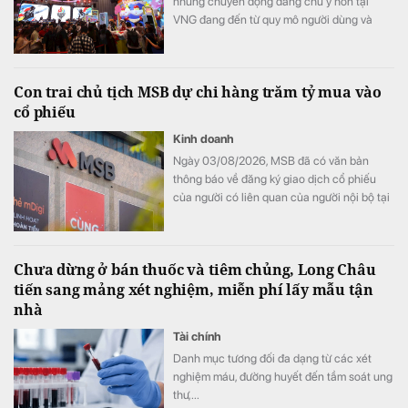
những chuyển động đáng chú ý hơn tại
VNG đang đến từ quy mô người dùng và
cách tập đoàn đầu tư vào AI.
Con trai chủ tịch MSB dự chi hàng trăm tỷ mua vào
cổ phiếu
Kinh doanh
Ngày 03/08/2026, MSB đã có văn bản
thông báo về đăng ký giao dịch cổ phiếu
của người có liên quan của người nội bộ tại
Ngân hàng TMCP Hàng Hải Việt Nam
(HoSE: MSB). Đây là một trong những giao
dịch đăng ký mua vào của cá nhân đối với
Chưa dừng ở bán thuốc và tiêm chủng, Long Châu
cổ phiếu MSB có giá trị và khối lượng lớn
tiến sang mảng xét nghiệm, miễn phí lấy mẫu tận
nhất từ trước đến nay.
nhà
Tài chính
Danh mục tương đối đa dạng từ các xét
nghiệm máu, đường huyết đến tầm soát ung
thư,...