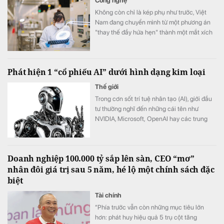
Công nghệ
Không còn chỉ là kép phụ như trước, Việt
Nam đang chuyển mình từ một phương án
"thay thế đầy hứa hẹn" thành một mắt xích
cốt lõi chiến lược.
Phát hiện 1 “cổ phiếu AI” dưới hình dạng kim loại
Thế giới
Trong cơn sốt trí tuệ nhân tạo (AI), giới đầu
tư thường nghĩ đến những cái tên như
NVIDIA, Microsoft, OpenAI hay các trung
tâm dữ liệu trị giá hàng tỷ USD. Nhưng có
một kim loại gần như đứng ngoài mọi tiêu đề
về AI lại đang hưởng lợi mạnh mẽ từ cuộc
Doanh nghiệp 100.000 tỷ sắp lên sàn, CEO “mơ”
đua này: bạc.
nhân đôi giá trị sau 5 năm, hé lộ một chính sách đặc
biệt
Tài chính
“Phía trước vẫn còn những mục tiêu lớn
hơn: phát huy hiệu quả 5 trụ cột tăng