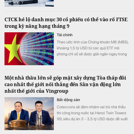
CTCK hé lộ danh mục 30 cổ phiếu có thể vào rổ FTSE
trong kỳ nâng hạng tháng 9
Tài chính
Theo ước tính của Chứng khoán MB (MBS),
khoảng 1,5 tỷ USD từ các quỹ ETF mô
phỏng chỉ số sẽ được giải ngân ngay trong
kỳ cơ cấu tháng 9/2026.
Một nhà thầu lớn sẽ góp mặt xây dựng Tòa tháp đôi
cao nhất thế giới nối thẳng đến Sân vận động lớn
nhất thế giới của Vingroup
Bất động sản
Coteccons sẽ đảm nhiệm vai trò nhà thầu
thi công trong nước tại Hanoi Twin Towers
99, siêu dự án 3 - 3,5 tỷ USD được đề xuất
xây dựng tại Hà Nội.