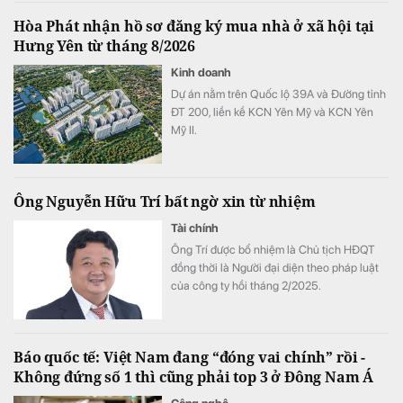
Hòa Phát nhận hồ sơ đăng ký mua nhà ở xã hội tại
Hưng Yên từ tháng 8/2026
Kinh doanh
Dự án nằm trên Quốc lộ 39A và Đường tỉnh
ĐT 200, liền kề KCN Yên Mỹ và KCN Yên
Mỹ II.
Ông Nguyễn Hữu Trí bất ngờ xin từ nhiệm
Tài chính
Ông Trí được bổ nhiệm là Chủ tịch HĐQT
đồng thời là Người đại diện theo pháp luật
của công ty hồi tháng 2/2025.
Báo quốc tế: Việt Nam đang “đóng vai chính” rồi -
Không đứng số 1 thì cũng phải top 3 ở Đông Nam Á