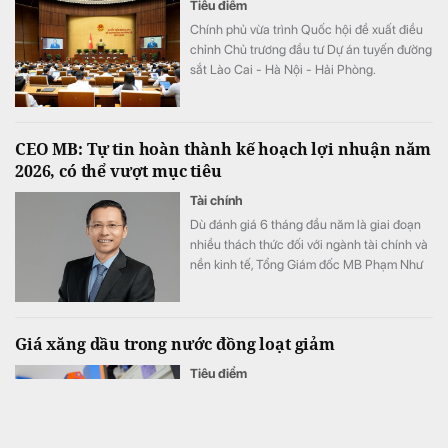
Tiêu điểm
Chính phủ vừa trình Quốc hội đề xuất điều
chỉnh Chủ trương đầu tư Dự án tuyến đường
sắt Lào Cai - Hà Nội - Hải Phòng.
CEO MB: Tự tin hoàn thành kế hoạch lợi nhuận năm
2026, có thể vượt mục tiêu
Tài chính
Dù đánh giá 6 tháng đầu năm là giai đoạn
nhiều thách thức đối với ngành tài chính và
nền kinh tế, Tổng Giám đốc MB Phạm Như
Ánh cho biết ngân hàng vẫn tự tin hoàn
thành kế hoạch lợi nhuận năm 2026, thậm
chí có thể đạt kết quả cao hơn mục tiêu đề
Giá xăng dầu trong nước đồng loạt giảm
ra.
Tiêu điểm
Giá xăng E10 giảm hơn 500 đồng/lít, về
mức 22.324 đồng/lít trong kỳ điều hành
chiều 6/8.