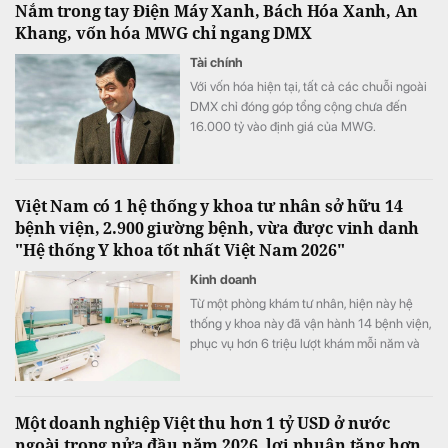
Nắm trong tay Điện Máy Xanh, Bách Hóa Xanh, An
Khang, vốn hóa MWG chỉ ngang DMX
Tài chính
Với vốn hóa hiện tại, tất cả các chuỗi ngoài
DMX chỉ đóng góp tổng cộng chưa đến
16.000 tỷ vào định giá của MWG.
Việt Nam có 1 hệ thống y khoa tư nhân sở hữu 14
bệnh viện, 2.900 giường bệnh, vừa được vinh danh
"Hệ thống Y khoa tốt nhất Việt Nam 2026"
Kinh doanh
Từ một phòng khám tư nhân, hiện này hệ
thống y khoa này đã vận hành 14 bệnh viện,
phục vụ hơn 6 triệu lượt khám mỗi năm và
vừa được xướng tên "Hệ thống Y khoa tốt
nhất Việt Nam 2026".
Một doanh nghiệp Việt thu hơn 1 tỷ USD ở nước
ngoài trong nửa đầu năm 2026, lợi nhuận tăng hơn