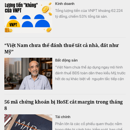
Kinh doanh
Tổng lượng tiền của VNPT khoảng 62.224
tỷ đồng, chiếm 53% tổng tài sản.
“Việt Nam chưa thể đánh thuế tất cả nhà, đất như
Mỹ”
Bất động sản
“Việt Nam chưa thể áp dụng ngay mô hình
đánh thuế BĐS toàn dân theo kiểu Mỹ, trước
hết do sự khác biệt về nguyên tắc tiếp cận
tài nguyên đất đai, từ đó dẫn tới sự khác
nhau căn bản về cơ cấu tiền lương”.
56 mã chứng khoán bị HoSE cắt margin trong tháng
8
Tài chính
Phần lớn là các cổ phiếu quen thuộc nằm
trong diện bị cảnh báo, kiểm soát, hạn chế