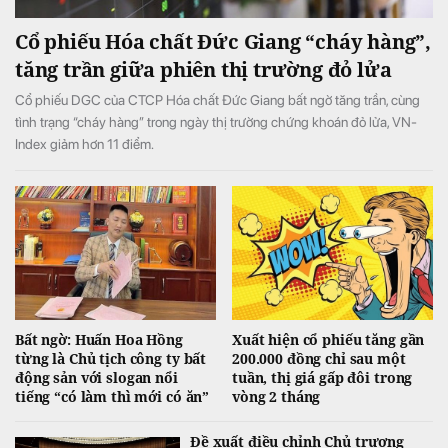
Cổ phiếu Hóa chất Đức Giang “cháy hàng”,
tăng trần giữa phiên thị trường đỏ lửa
Cổ phiếu DGC của CTCP Hóa chất Đức Giang bất ngờ tăng trần, cùng
tình trạng “cháy hàng” trong ngày thị trường chứng khoán đỏ lửa, VN-
Index giảm hơn 11 điểm.
Bất ngờ: Huấn Hoa Hồng
Xuất hiện cổ phiếu tăng gần
từng là Chủ tịch công ty bất
200.000 đồng chỉ sau một
động sản với slogan nổi
tuần, thị giá gấp đôi trong
tiếng “có làm thì mới có ăn”
vòng 2 tháng
Đề xuất điều chỉnh Chủ trương