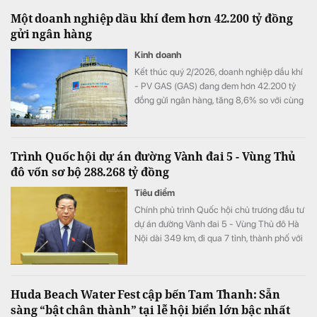
Một doanh nghiệp dầu khí đem hơn 42.200 tỷ đồng
gửi ngân hàng
Kinh doanh
Kết thúc quý 2/2026, doanh nghiệp dầu khí
- PV GAS (GAS) đang đem hơn 42.200 tỷ
đồng gửi ngân hàng, tăng 8,6% so với cùng
kỳ song doanh thu từ hoạt động tài chính lại
bất ngờ sụt giảm.
Trình Quốc hội dự án đường Vành đai 5 - Vùng Thủ
đô vốn sơ bộ 288.268 tỷ đồng
Tiêu điểm
Chính phủ trình Quốc hội chủ trương đầu tư
dự án đường Vành đai 5 - Vùng Thủ đô Hà
Nội dài 349 km, đi qua 7 tỉnh, thành phố với
tổng vốn sơ bộ 288.268 tỷ đồng. Dự án
hướng tới mục tiêu kết nối đồng bộ hạ tầng,
mở rộng không gian phát triển cho toàn
Huda Beach Water Fest cập bến Tam Thanh: Sẵn
vùng.
sàng “bật chân thành” tại lễ hội biển lớn bậc nhất