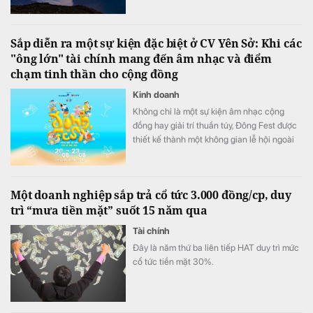
cột mốc chủ quyền thiêng liêng giữa đại
ngàn Tây Bắc.
Sắp diễn ra một sự kiện đặc biệt ở CV Yên Sở: Khi các
"ông lớn" tài chính mang đến âm nhạc và điểm
chạm tinh thần cho cộng đồng
Kinh doanh
Không chỉ là một sự kiện âm nhạc cộng
đồng hay giải trí thuần túy, Đông Fest được
thiết kế thành một không gian lễ hội ngoài
trời đa trải nghiệm.
Một doanh nghiệp sắp trả cổ tức 3.000 đồng/cp, duy
trì “mưa tiền mặt” suốt 15 năm qua
Tài chính
Đây là năm thứ ba liên tiếp HAT duy trì mức
cổ tức tiền mặt 30%.