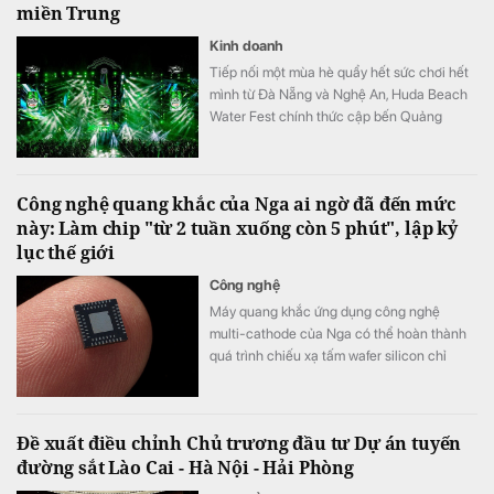
miền Trung
Kinh doanh
Tiếp nối một mùa hè quẩy hết sức chơi hết
mình từ Đà Nẵng và Nghệ An, Huda Beach
Water Fest chính thức cập bến Quảng
trường biển Tam Thanh ngày 8 - 9/8.
Công nghệ quang khắc của Nga ai ngờ đã đến mức
này: Làm chip "từ 2 tuần xuống còn 5 phút", lập kỷ
lục thế giới
Công nghệ
Máy quang khắc ứng dụng công nghệ
multi-cathode của Nga có thể hoàn thành
quá trình chiếu xạ tấm wafer silicon chỉ
trong khoảng 5 đến 7 phút, thay vì mất 2
tuần như trước đây, tương đương tốc độ xử
lý nhanh hơn tới 3.000 lần.
Đề xuất điều chỉnh Chủ trương đầu tư Dự án tuyến
đường sắt Lào Cai - Hà Nội - Hải Phòng