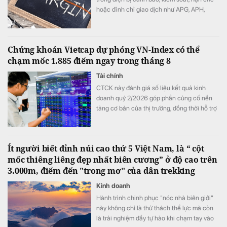
hoặc đình chỉ giao dịch như APG, APH,
DQC, DGC, HVN, LDG, OGC, NVT, PTL,
TDH, TLH, TMT, VCA,…
Chứng khoán Vietcap dự phóng VN-Index có thể
chạm mốc 1.885 điểm ngay trong tháng 8
Tài chính
CTCK này đánh giá số liệu kết quả kinh
doanh quý 2/2026 góp phần củng cố nền
tảng cơ bản của thị trường, đồng thời hỗ trợ
mức định giá P/E hấp dẫn của VN-Index.
Ít người biết đỉnh núi cao thứ 5 Việt Nam, là “ cột
mốc thiêng liêng đẹp nhất biên cương” ở độ cao trên
3.000m, điểm đến "trong mơ" của dân trekking
Kinh doanh
Hành trình chinh phục "nóc nhà biên giới"
này không chỉ là thử thách thể lực mà còn
là trải nghiệm đầy tự hào khi chạm tay vào