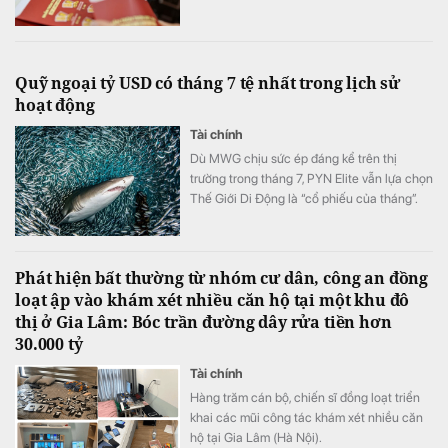
Quỹ ngoại tỷ USD có tháng 7 tệ nhất trong lịch sử
hoạt động
Tài chính
Dù MWG chịu sức ép đáng kể trên thị
trường trong tháng 7, PYN Elite vẫn lựa chọn
Thế Giới Di Động là “cổ phiếu của tháng”.
Đây hiện là khoản đầu tư lớn thứ ba của quỹ
Phát hiện bất thường từ nhóm cư dân, công an đồng
loạt ập vào khám xét nhiều căn hộ tại một khu đô
thị ở Gia Lâm: Bóc trần đường dây rửa tiền hơn
30.000 tỷ
Tài chính
Hàng trăm cán bộ, chiến sĩ đồng loạt triển
khai các mũi công tác khám xét nhiều căn
hộ tại Gia Lâm (Hà Nội).