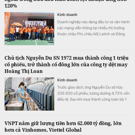
120%
Kinh doanh
Doanh nghiệp này đang đầu tư và vận hành
các mạng viễn thông tại nhiều thị trường
thuộc châu Phi, châu Mỹ Latinh và Đông
Nam Á.
Chủ tịch Nguyễn Du SN 1972 mua thành công 1 triệu
cổ phiếu, trở thành cổ đông lớn của công ty dệt may
Hoàng Thị Loan
Kinh doanh
Trước giao dịch, ông Nguyễn Du sở hữu
335.500 cổ phiếu, tương đương 4,73% vốn
điều lệ. Sau khi mua thành công toàn bộ 1
triệu cổ phiếu đã đăng ký, lượng cổ phiếu
nắm giữ của ông tăng lên 1.335.500 đơn vị,
tương ứng 18,81% vốn.
VNPT nắm giữ lượng tiền hơn 62.000 tỷ đồng, lớn
hơn cả Vinhomes, Viettel Global