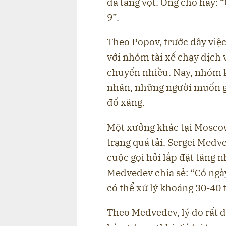
đã tăng vọt. Ông cho hay: 
9”.
Theo Popov, trước đây việ
với nhóm tài xế chạy dịch
chuyển nhiều. Nay, nhóm 
nhân, những người muốn gi
đổ xăng.
Một xưởng khác tại Mosco
trạng quá tải. Sergei Medve
cuộc gọi hỏi lắp đặt tăng
Medvedev chia sẻ: “Có ngà
có thể xử lý khoảng 30-40 
Theo Medvedev, lý do rất 