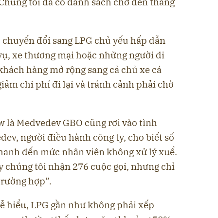
“Chúng tôi đã có danh sách chờ đến tháng
c chuyển đổi sang LPG chủ yếu hấp dẫn
 vụ, xe thương mại hoặc những người di
khách hàng mở rộng sang cả chủ xe cá
ảm chi phí đi lại và tránh cảnh phải chờ
w là Medvedev GBO cũng rơi vào tình
dev, người điều hành công ty, cho biết số
 nhanh đến mức nhân viên không xử lý xuể.
y chúng tôi nhận 276 cuộc gọi, nhưng chỉ
trường hợp”.
dễ hiểu, LPG gần như không phải xếp