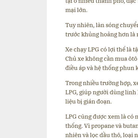
tại ở nhiều thành phố, đặc
mại lớn.
Tuy nhiên, làn sóng chuyể
trước khủng hoảng hơn là 
Xe chạy LPG có lợi thế là 
Chủ xe không cần mua ôtô 
điều áp và hệ thống phun k
Trong nhiều trường hợp, xe
LPG, giúp người dùng linh
liệu bị gián đoạn.
LPG cũng được xem là có m
thống. Vì propane và butane
nhiên và lọc dầu thô, loại