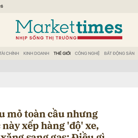
26
bình luận
TÀI CHÍNH
KINH DOANH
THẾ GIỚI
CÔNG NGHỆ
BẤT ĐỘNG SẢN
Hủy
G
u mỏ toàn cầu nhưng
này xếp hàng 'độ' xe,
xăng sang gas: Điều gì