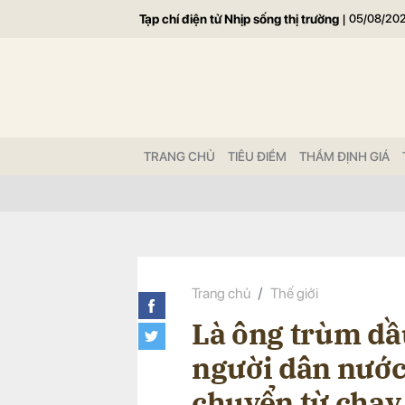
Tạp chí điện tử Nhịp sống thị trường
|
05/08/20
Gửi 
TRANG CHỦ
TIÊU ĐIỂM
THẨM ĐỊNH GIÁ
Trang chủ
Thế giới
Là ông trùm dầ
người dân nước 
chuyển từ chạy 