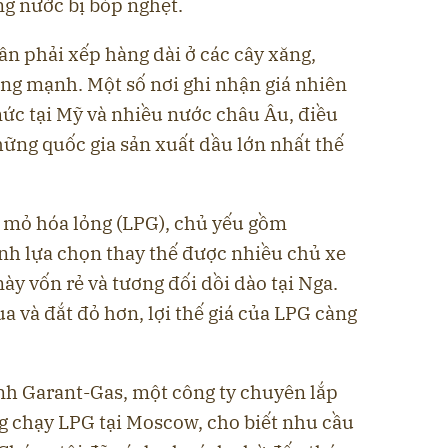
ng nước bị bóp nghẹt.
ân phải xếp hàng dài ở các cây xăng,
tăng mạnh. Một số nơi ghi nhận giá nhiên
mức tại Mỹ và nhiều nước châu Âu, điều
ững quốc gia sản xuất dầu lớn nhất thế
u mỏ hóa lỏng (LPG), chủ yếu gồm
ành lựa chọn thay thế được nhiều chủ xe
ày vốn rẻ và tương đối dồi dào tại Nga.
 và đắt đỏ hơn, lợi thế giá của LPG càng
nh Garant-Gas, một công ty chuyên lắp
ng chạy LPG tại Moscow, cho biết nhu cầu