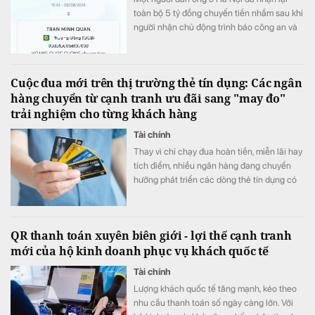
toàn bộ 5 tỷ đồng chuyển tiền nhầm sau khi
người nhận chủ động trình báo công an và
phối hợp hoàn trả ngay trong ngày.
Cuộc đua mới trên thị trường thẻ tín dụng: Các ngân
hàng chuyển từ cạnh tranh ưu đãi sang "may đo"
trải nghiệm cho từng khách hàng
Tài chính
Thay vì chỉ chạy đua hoàn tiền, miễn lãi hay
tích điểm, nhiều ngân hàng đang chuyển
hướng phát triển các dòng thẻ tín dụng có
khả năng cá nhân hóa, cho phép khách
hàng chủ động lựa chọn quyền lợi phù hợp
với nhu cầu chi tiêu. Xu hướng "may đo" trải
QR thanh toán xuyên biên giới - lợi thế cạnh tranh
nghiệm được kỳ vọng sẽ trở thành lợi thế
mới của hộ kinh doanh phục vụ khách quốc tế
cạnh tranh mới của thị trường thẻ trong giai
đoạn tới.
Tài chính
Lượng khách quốc tế tăng mạnh, kéo theo
nhu cầu thanh toán số ngày càng lớn. Với