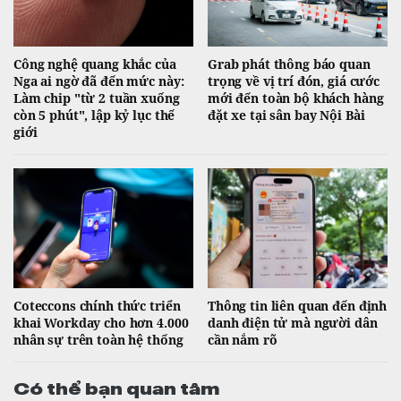
Công nghệ quang khắc của
Grab phát thông báo quan
Nga ai ngờ đã đến mức này:
trọng về vị trí đón, giá cước
Làm chip "từ 2 tuần xuống
mới đến toàn bộ khách hàng
còn 5 phút", lập kỷ lục thế
đặt xe tại sân bay Nội Bài
giới
Coteccons chính thức triển
Thông tin liên quan đến định
khai Workday cho hơn 4.000
danh điện tử mà người dân
nhân sự trên toàn hệ thống
cần nắm rõ
Có thể bạn quan tâm