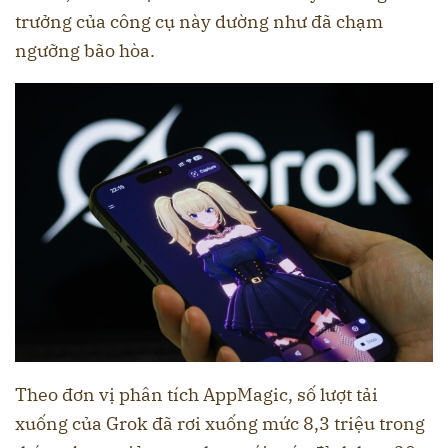
trưởng của công cụ này dường như đã chạm
ngưỡng bão hòa.
Theo đơn vị phân tích AppMagic, số lượt tải
xuống của Grok đã rơi xuống mức 8,3 triệu trong