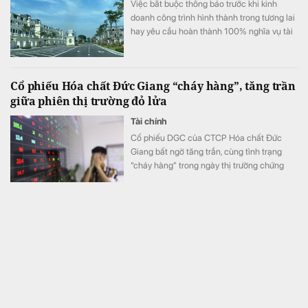
Việc bắt buộc thông báo trước khi kinh
doanh công trình hình thành trong tương lai
hay yêu cầu hoàn thành 100% nghĩa vụ tài
chính trước khi M&A đang được cho là làm
gia tăng áp lực chi phí. Các chuyên gia và
doanh nghiệp kiến nghị sửa đổi để tạo môi
Cổ phiếu Hóa chất Đức Giang “cháy hàng”, tăng trần
trường đầu tư thông thoáng hơn.
giữa phiên thị trường đỏ lửa
Tài chính
Cổ phiếu DGC của CTCP Hóa chất Đức
Giang bất ngờ tăng trần, cùng tình trạng
“cháy hàng” trong ngày thị trường chứng
khoán đỏ lửa, VN-Index giảm hơn 11 điểm.
Taseco Land có thêm khu công nghiệp hơn 2.100 tỷ
đồng tại tỉnh “thủ phủ công nghiệp” nước ta, nơi
Vingroup, Sun Group, T&T cùng hiện diện
Bất động sản
UBND tỉnh Bắc Ninh vừa trao quyết định
chấp thuận chủ trương đầu tư cho công ty