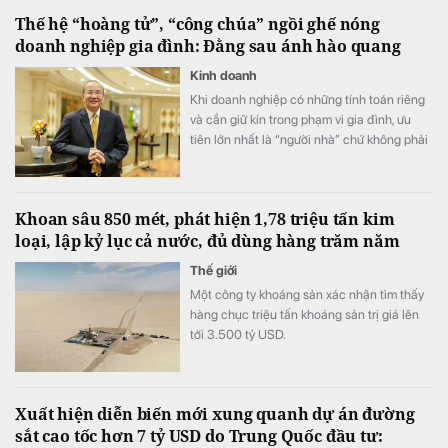
kiệt tác". Hàng loạt đặc quyền như vé tham
Thế hệ “hoàng tử”, “công chúa” ngồi ghế nóng
dự triển lãm và bộ quà tặng phiên bản giới
doanh nghiệp gia đình: Đằng sau ánh hào quang
hạn phát triển từ tác phẩm bản quyền Van
Gogh đang chờ đón khách hàng có giao
Kinh doanh
dịch tại ABBank.
Khi doanh nghiệp có những tính toán riêng
và cần giữ kín trong phạm vi gia đình, ưu
tiên lớn nhất là “người nhà” chứ không phải
năng lực.
Khoan sâu 850 mét, phát hiện 1,78 triệu tấn kim
loại, lập kỷ lục cả nước, đủ dùng hàng trăm năm
Thế giới
Một công ty khoáng sản xác nhận tìm thấy
hàng chục triệu tấn khoáng sản trị giá lên
tới 3.500 tỷ USD.
Xuất hiện diễn biến mới xung quanh dự án đường
sắt cao tốc hơn 7 tỷ USD do Trung Quốc đầu tư: