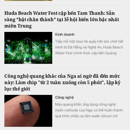
hướng tới mục tiêu kết nối đồng bộ hạ tầng,
mở rộng không gian phát triển cho toàn
Huda Beach Water Fest cập bến Tam Thanh: Sẵn
vùng.
sàng “bật chân thành” tại lễ hội biển lớn bậc nhất
miền Trung
Kinh doanh
Tiếp nối một mùa hè quẩy hết sức chơi hết
mình từ Đà Nẵng và Nghệ An, Huda Beach
Water Fest chính thức cập bến Quảng
trường biển Tam Thanh ngày 8 - 9/8.
Công nghệ quang khắc của Nga ai ngờ đã đến mức
này: Làm chip "từ 2 tuần xuống còn 5 phút", lập kỷ
lục thế giới
Công nghệ
Máy quang khắc ứng dụng công nghệ
multi-cathode của Nga có thể hoàn thành
quá trình chiếu xạ tấm wafer silicon chỉ
trong khoảng 5 đến 7 phút, thay vì mất 2
tuần như trước đây, tương đương tốc độ xử