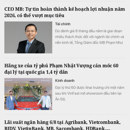
lý nhanh hơn tới 3.000 lần.
CEO MB: Tự tin hoàn thành kế hoạch lợi nhuận năm
2026, có thể vượt mục tiêu
Tài chính
Dù đánh giá 6 tháng đầu năm là giai đoạn
nhiều thách thức đối với ngành tài chính và
nền kinh tế, Tổng Giám đốc MB Phạm Như
Ánh cho biết ngân hàng vẫn tự tin hoàn
thành kế hoạch lợi nhuận năm 2026, thậm
chí có thể đạt kết quả cao hơn mục tiêu đề
Hãng xe của tỷ phú Phạm Nhật Vượng cán mốc 60
ra.
đại lý tại quốc gia 1,4 tỷ dân
Kinh doanh
Đại lý thứ 60 được khai trương chỉ một năm
sau khi VinFast mở showroom đầu tiên tại
Ấn Độ.
Lãi suất ngân hàng 6/8 tại Agribank, Vietcombank,
BIDV, VietinBank, MB, Sacombank, HDBank,...