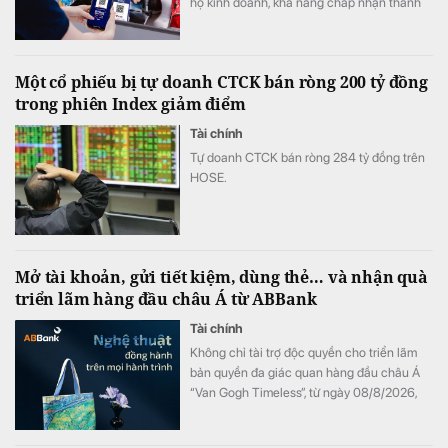
hộ kinh doanh, khả năng chấp nhận thanh
toán xuyên biên giới không chỉ giúp nâng
cao trải nghiệm khách hàng mà còn mở
rộng cơ hội doanh thu, tăng sức cạnh tranh.
Một cổ phiếu bị tự doanh CTCK bán ròng 200 tỷ đồng
trong phiên Index giảm điểm
Tài chính
Tự doanh CTCK bán ròng 284 tỷ đồng trên
HOSE.
Mở tài khoản, gửi tiết kiệm, dùng thẻ… và nhận quà
triển lãm hàng đầu châu Á từ ABBank
Tài chính
Không chỉ tài trợ độc quyền cho triển lãm
bản quyền đa giác quan hàng đầu châu Á
“Van Gogh Timeless”, từ ngày 08/8/2026,
ABBank mang đến cho khách hàng chương
trình ưu đãi "Giao dịch dễ dàng, nhận quà