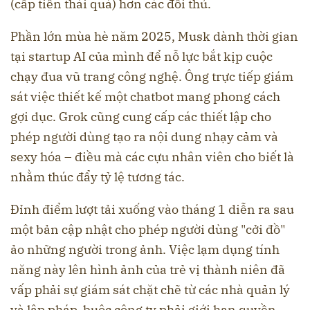
(cấp tiến thái quá) hơn các đối thủ.
Phần lớn mùa hè năm 2025, Musk dành thời gian
tại startup AI của mình để nỗ lực bắt kịp cuộc
chạy đua vũ trang công nghệ. Ông trực tiếp giám
sát việc thiết kế một chatbot mang phong cách
gợi dục. Grok cũng cung cấp các thiết lập cho
phép người dùng tạo ra nội dung nhạy cảm và
sexy hóa – điều mà các cựu nhân viên cho biết là
nhằm thúc đẩy tỷ lệ tương tác.
Đỉnh điểm lượt tải xuống vào tháng 1 diễn ra sau
một bản cập nhật cho phép người dùng "cởi đồ"
ảo những người trong ảnh. Việc lạm dụng tính
năng này lên hình ảnh của trẻ vị thành niên đã
vấp phải sự giám sát chặt chẽ từ các nhà quản lý
và lập pháp, buộc công ty phải giới hạn quyền