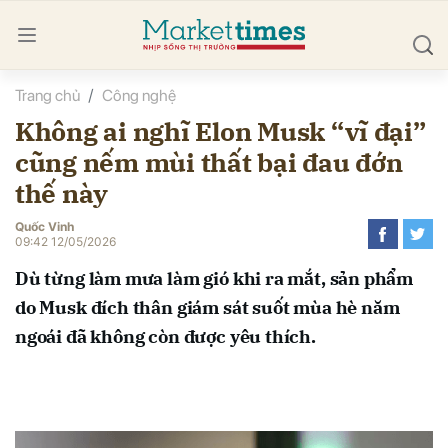
Trang chủ
Công nghệ
bình luận
Không ai nghĩ Elon Musk “vĩ đại”
cũng nếm mùi thất bại đau đớn
thế này
Quốc Vinh
09:42 12/05/2026
Dù từng làm mưa làm gió khi ra mắt, sản phẩm
Hủy
G
do Musk đích thân giám sát suốt mùa hè năm
ngoái đã không còn được yêu thích.