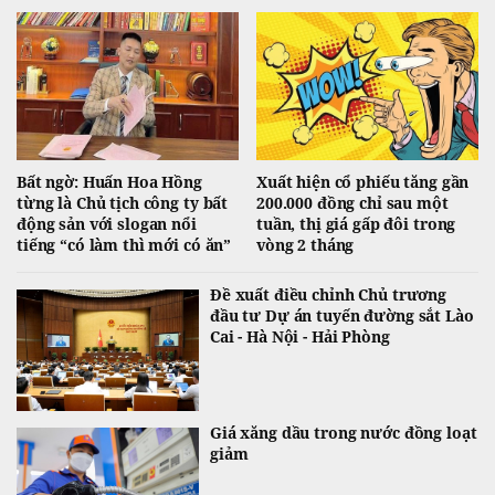
Bất ngờ: Huấn Hoa Hồng
Xuất hiện cổ phiếu tăng gần
từng là Chủ tịch công ty bất
200.000 đồng chỉ sau một
động sản với slogan nổi
tuần, thị giá gấp đôi trong
tiếng “có làm thì mới có ăn”
vòng 2 tháng
Đề xuất điều chỉnh Chủ trương
đầu tư Dự án tuyến đường sắt Lào
Cai - Hà Nội - Hải Phòng
Giá xăng dầu trong nước đồng loạt
giảm