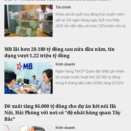
Tài chính
Khảo sát lãi suất huy động trực tuyến niêm
yết tại 34 ngân hàng ngày 6/8 cho thấy
ACB vẫn dẫn đầu với mức 7,8%/năm cho kỳ
hạn 12 tháng, trong khi LPBank duy trì mức
7,3%/năm và toàn thị trường hiện có 8 ngân
hàng niêm yết lãi suất từ 7%/năm trở lên.
MB lãi hơn 20.180 tỷ đồng sau nửa đầu năm, tín
dụng vượt 1,22 triệu tỷ đồng
Kinh doanh
Ngân hàng TMCP Quân đội (MB) ghi nhận
lợi nhuận trước thuế hơn 20.180 tỷ đồng
trong 6 tháng đầu năm 2026, tăng 27,02%
so với cùng kỳ. Cùng với tăng trưởng lợi
nhuận, quy mô tín dụng vượt 1,22 triệu tỷ
đồng, trong khi tổng tài sản tiến sát mốc
Đề xuất tăng 86.000 tỷ đồng cho dự án kết nối Hà
1,74 triệu tỷ đồng.
Nội, Hải Phòng với nơi có “đệ nhất hùng quan Tây
Bắc”
Kinh doanh