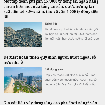
Một tập đoàn gửi gần 167.000 tỷ đồng tại ngân hàng,
chiếm hơn một nửa tổng tài sản, được hưởng lãi
suất lên tới 8,9%/năm, thu về gần 5.000 tỷ đồng tiền
lãi
Tài chính
Tập đoàn này cho biết các khoản tiền gửi
dài hạn có lãi suất lên tới 8,6%/năm, còn
tiền gửi ngắn hạn được hưởng lãi suất cao
nhất là 8,9%/năm.
Đề xuất hoàn thiện quy định người nước ngoài sở
hữu nhà ở
Bất động sản
Góp ý dự thảo Luật Nhà ở (sửa đổi), liên
quan đến việc người nước ngoài mua, sở
hữu nhà ở tại Việt Nam, HoREA đề xuất
hoàn thiện khung pháp lý theo hướng minh
bạch, đồng bộ với các luật liên quan.
Giá vật liệu xây dựng tăng cao phả “hơi nóng” vào