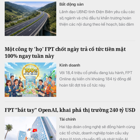
danh tính trực tuyến khi thông tin cá nhân bị
Bất động sản
đánh cắp, góp phần mang đến trải nghiệm
Lãnh đạo UBND tỉnh Điện Biên yêu cầu các
giao dịch số an toàn và an tâm hơn.
sở, ngành và chủ đầu tư khẩn trương hoàn
thiện các nội dung theo kế hoạch, bảo đảm
tiến độ triển khai Dự án đầu tư đoạn tuyến
cao tốc Sơn La - Điện Biên - cửa khẩu Tây
Trang (giai đoạn 1), trong đó có công tác
Một công ty 'họ' FPT chốt ngày trả cổ tức tiền mặt
chuẩn bị Lễ động thổ Dự án thành phần 2.
100% ngay tuần này
Kinh doanh
Với 18,4 triệu cổ phiếu đang lưu hành, FPT
Online dự kiến chi khoảng 184 tỷ đồng để
hoàn tất đợt trả cổ tức này.
FPT "bắt tay" OpenAI, khai phá thị trường 240 tỷ USD
Tài chính
Hai tập đoàn công nghệ sẽ đồng hành cùng
các tổ chức, doanh nghiệp toàn cầu xây
dựng lộ trình chuyển đổi và phát triển AI.