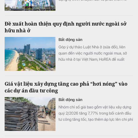
Đề xuất hoàn thiện quy định người nước ngoài sở
hữu nhà ở
Bất động sản
Góp ý dự thảo Luật Nhà ở (sửa đổi), liên
quan đến việc người nước ngoài mua, sở
hữu nhà ở tại Việt Nam, HoREA đề xuất
hoàn thiện khung pháp lý theo hướng minh
bạch, đồng bộ với các luật liên quan.
Giá vật liệu xây dựng tăng cao phả “hơi nóng” vào
các dự án đầu tư công
Bất động sản
Nhóm chỉ số giá bao gồm vật liệu xây dựng
quý 2/2026 tăng 7,77% trong bối cảnh đầu
tư công tăng tốc, tạo thêm áp lực lên chi phí
xây dựng và đặt ra yêu cầu bảo đảm nguồn
cung, điều hành giá sát diễn biến thị trường.