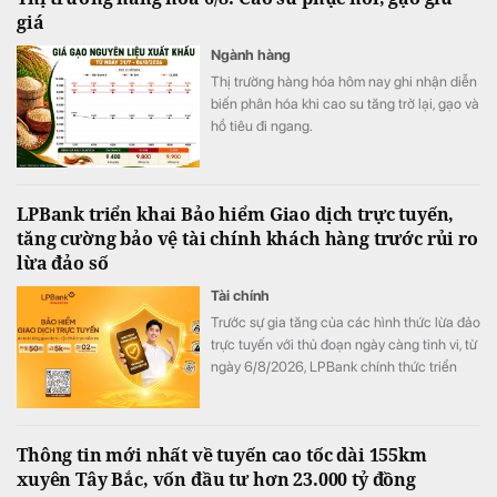
giá
Ngành hàng
Thị trường hàng hóa hôm nay ghi nhận diễn
biến phân hóa khi cao su tăng trở lại, gạo và
hồ tiêu đi ngang.
LPBank triển khai Bảo hiểm Giao dịch trực tuyến,
tăng cường bảo vệ tài chính khách hàng trước rủi ro
lừa đảo số
Tài chính
Trước sự gia tăng của các hình thức lừa đảo
trực tuyến với thủ đoạn ngày càng tinh vi, từ
ngày 6/8/2026, LPBank chính thức triển
khai Bảo hiểm Giao dịch trực tuyến do Tổng
Công ty Cổ phần Bảo hiểm LPBank (LPBI)
cung cấp. Giải pháp giúp khách hàng giảm
Thông tin mới nhất về tuyến cao tốc dài 155km
thiểu tổn thất tài chính từ các giao dịch trực
xuyên Tây Bắc, vốn đầu tư hơn 23.000 tỷ đồng
tuyến trái phép, đồng thời hỗ trợ khôi phục