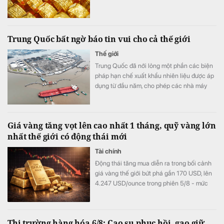
Trung Quốc bất ngờ báo tin vui cho cả thế giới
Thế giới
Trung Quốc đã nới lỏng một phần các biện
pháp hạn chế xuất khẩu nhiên liệu được áp
dụng từ đầu năm, cho phép các nhà máy
lọc dầu xuất khẩu tổng cộng 2,7 triệu tấn
sản phẩm dầu mỏ trong tháng 8.
Giá vàng tăng vọt lên cao nhất 1 tháng, quỹ vàng lớn
nhất thế giới có động thái mới
Tài chính
Động thái tăng mua diễn ra trong bối cảnh
giá vàng thế giới bứt phá gần 170 USD, lên
4.247 USD/ounce trong phiên 5/8 - mức
cao nhất trong hơn một tháng.
Thị trường hàng hóa 6/8: Cao su phục hồi, gạo giữ