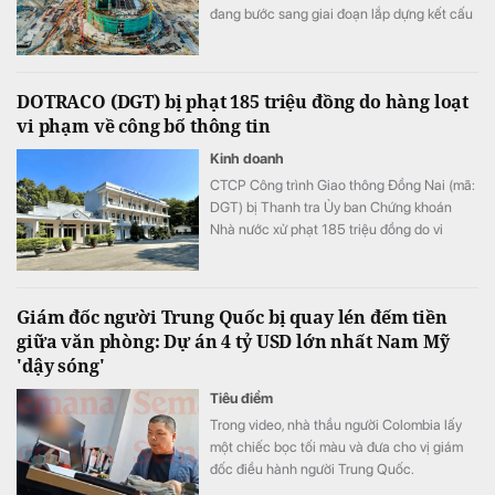
đang bước sang giai đoạn lắp dựng kết cấu
thép, triển khai hệ thống cơ điện và hoàn
thiện.
DOTRACO (DGT) bị phạt 185 triệu đồng do hàng loạt
vi phạm về công bố thông tin
Kinh doanh
CTCP Công trình Giao thông Đồng Nai (mã:
DGT) bị Thanh tra Ủy ban Chứng khoán
Nhà nước xử phạt 185 triệu đồng do vi
phạm quy định về công bố thông tin trên thị
trường chứng khoán và trái phiếu doanh
nghiệp.
Giám đốc người Trung Quốc bị quay lén đếm tiền
giữa văn phòng: Dự án 4 tỷ USD lớn nhất Nam Mỹ
'dậy sóng'
Tiêu điểm
Trong video, nhà thầu người Colombia lấy
một chiếc bọc tối màu và đưa cho vị giám
đốc điều hành người Trung Quốc.