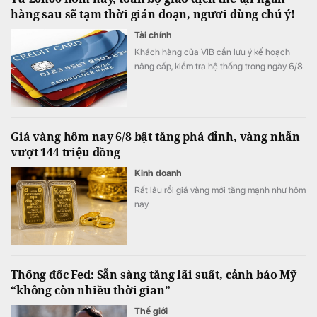
hàng sau sẽ tạm thời gián đoạn, ngươi dùng chú ý!
Tài chính
Khách hàng của VIB cần lưu ý kế hoạch
nâng cấp, kiểm tra hệ thống trong ngày 6/8.
Giá vàng hôm nay 6/8 bật tăng phá đỉnh, vàng nhẫn
vượt 144 triệu đồng
Kinh doanh
Rất lâu rồi giá vàng mới tăng mạnh như hôm
nay.
Thống đốc Fed: Sẵn sàng tăng lãi suất, cảnh báo Mỹ
“không còn nhiều thời gian”
Thế giới