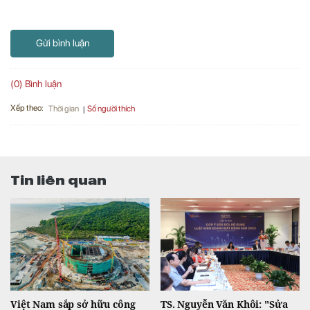
Gửi bình luận
(0) Bình luận
Xếp theo:
Số người thích
Thời gian
Tin liên quan
Việt Nam sắp sở hữu công
TS. Nguyễn Văn Khôi: "Sửa