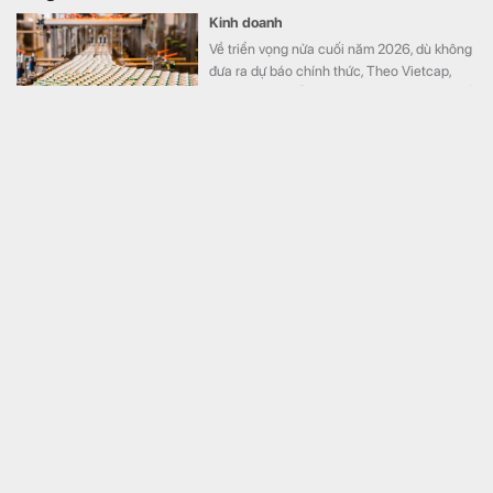
Kinh doanh
Về triển vọng nửa cuối năm 2026, dù không
đưa ra dự báo chính thức, Theo Vietcap,
ban lãnh đạo vẫn bày tỏ sự lạc quan nhờ kết
quả kinh doanh tích cực trong tháng 7 và
sản lượng mùa hè khả quan.
Giá vàng ngày 6/8 tại SJC, Bảo Tín Minh Châu, Bảo
Tín Mạnh Hải, DOJI, Phú Quý,...
Tài chính
Giá vàng SJC bán ra phổ biến ở mức 143,3
triệu đồng/lượng.
Trung Quốc bất ngờ báo tin vui cho cả thế giới
Thế giới
Trung Quốc đã nới lỏng một phần các biện
pháp hạn chế xuất khẩu nhiên liệu được áp