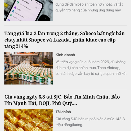
dụng để đảm bảo an toàn hơn hoặc và tắt
quyền trợ năng của những ứng dụng này.
Tăng giá bia 2 lần trong 2 tháng, Sabeco bất ngờ bán
chạy nhất Shopee và Lazada, phân khúc cao cấp
tăng 214%
Kinh doanh
Về triển vọng nửa cuối năm 2026, dù không
đưa ra dự báo chính thức, Theo Vietcap,
ban lãnh đạo vẫn bày tỏ sự lạc quan nhờ kết
quả kinh doanh tích cực trong tháng 7 và
sản lượng mùa hè khả quan.
Giá vàng ngày 6/8 tại SJC, Bảo Tín Minh Châu, Bảo
Tín Mạnh Hải, DOJI, Phú Quý,...
Tài chính
Giá vàng SJC bán ra phổ biến ở mức 143,3
triệu đồng/lượng.