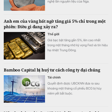
nghệ lẫn nguyên liệu của Nga.
Anh em của vàng bất ngờ tăng giá 5% chỉ trong một
phiên: Điều gì đang xảy ra?
Thế giới
Giá bạc bật tăng gần 5%, lên cao nhất
trong một tháng nhờ kỳ vọng Fed và tín hiệu
hạ nhiệt Trung Đông.
Bamboo Capital bị huỷ tư cách công ty đại chúng
Tài chính
Quyết định được UBCKNN đưa ra sau
khoảng một tháng cổ phiếu BCG bị hủy
niêm yết bắt buộc.