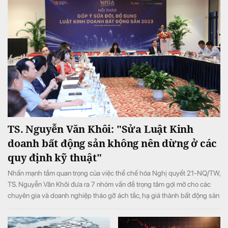
TS. Nguyễn Văn Khôi: "Sửa Luật Kinh
doanh bất động sản không nên dừng ở các
quy định kỹ thuật"
Nhấn mạnh tầm quan trọng của việc thể chế hóa Nghị quyết 21-NQ/TW,
TS. Nguyễn Văn Khôi đưa ra 7 nhóm vấn đề trọng tâm gợi mở cho các
chuyên gia và doanh nghiệp tháo gỡ ách tắc, hạ giá thành bất động sản
và bảo vệ quyền lợi người dân.