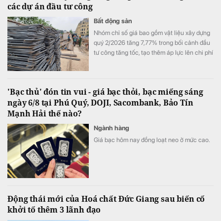
các dự án đầu tư công
Bất động sản
Nhóm chỉ số giá bao gồm vật liệu xây dựng
quý 2/2026 tăng 7,77% trong bối cảnh đầu
tư công tăng tốc, tạo thêm áp lực lên chi phí
xây dựng và đặt ra yêu cầu bảo đảm nguồn
cung, điều hành giá sát diễn biến thị trường.
'Bạc thủ' đón tin vui - giá bạc thỏi, bạc miếng sáng
ngày 6/8 tại Phú Quý, DOJI, Sacombank, Bảo Tín
Mạnh Hải thế nào?
Ngành hàng
Giá bạc hôm nay đồng loạt neo ở mức cao.
Động thái mới của Hoá chất Đức Giang sau biến cố
khởi tố thêm 3 lãnh đạo