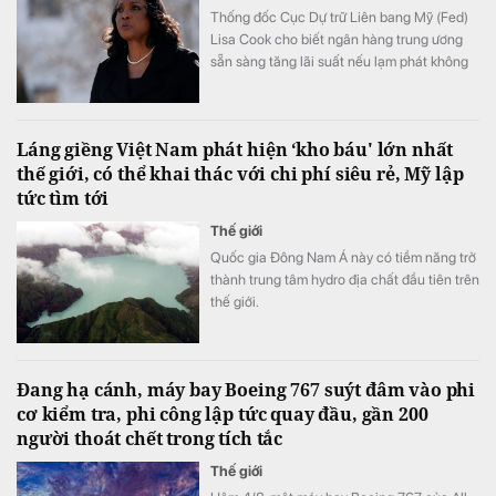
Thống đốc Cục Dự trữ Liên bang Mỹ (Fed)
Lisa Cook cho biết ngân hàng trung ương
sẵn sàng tăng lãi suất nếu lạm phát không
sớm hạ nhiệt.
Láng giềng Việt Nam phát hiện ‘kho báu' lớn nhất
thế giới, có thể khai thác với chi phí siêu rẻ, Mỹ lập
tức tìm tới
Thế giới
Quốc gia Đông Nam Á này có tiềm năng trở
thành trung tâm hydro địa chất đầu tiên trên
thế giới.
Đang hạ cánh, máy bay Boeing 767 suýt đâm vào phi
cơ kiểm tra, phi công lập tức quay đầu, gần 200
người thoát chết trong tích tắc
Thế giới