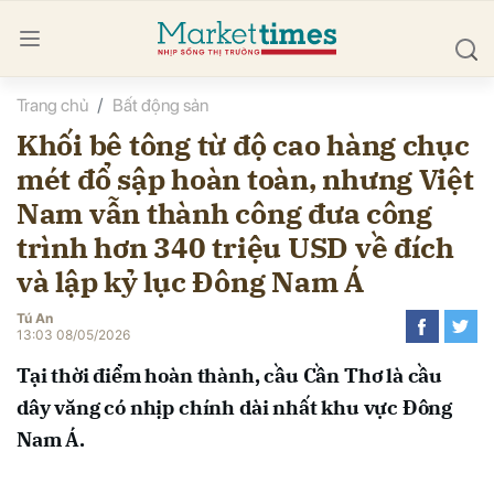
Trang chủ
Bất động sản
bình luận
Khối bê tông từ độ cao hàng chục
mét đổ sập hoàn toàn, nhưng Việt
Nam vẫn thành công đưa công
trình hơn 340 triệu USD về đích
và lập kỷ lục Đông Nam Á
Tú An
Hủy
G
13:03 08/05/2026
Tại thời điểm hoàn thành, cầu Cần Thơ là cầu
dây văng có nhịp chính dài nhất khu vực Đông
Nam Á.