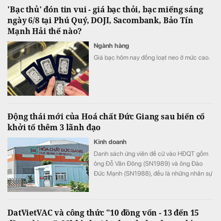
'Bạc thủ' đón tin vui - giá bạc thỏi, bạc miếng sáng
ngày 6/8 tại Phú Quý, DOJI, Sacombank, Bảo Tín
Mạnh Hải thế nào?
Ngành hàng
Giá bạc hôm nay đồng loạt neo ở mức cao.
Động thái mới của Hoá chất Đức Giang sau biến cố
khởi tố thêm 3 lãnh đạo
Kinh doanh
Danh sách ứng viên đề cử vào HĐQT gồm
ông Đỗ Văn Đông (SN1989) và ông Đào
Đức Mạnh (SN1988), đều là những nhân sự
đang đảm nhiệm các vị trí quản lý tại tập
đoàn.
DatVietVAC và công thức "10 đồng vốn - 13 đến 15