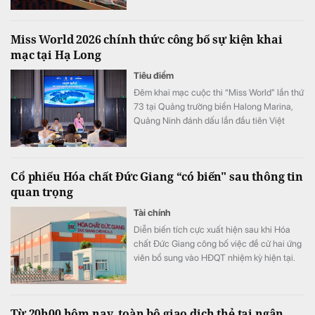
Miss World 2026 chính thức công bố sự kiện khai
mạc tại Hạ Long
Tiêu điểm
Đêm khai mạc cuộc thi “Miss World” lần thứ
73 tại Quảng trường biển Halong Marina,
Quảng Ninh đánh dấu lần đầu tiên Việt
Nam đăng cai tổ chức cuộc thi sắc đẹp
hàng đầu thế giới “Miss World”. Chặng hành
trình tại Quảng Ninh từ ngày 8 đến 12/8 là
Cổ phiếu Hóa chất Đức Giang “có biến" sau thông tin
cơ hội để tỉnh Quảng Ninh giới thiệu đến
quan trọng
đông đảo du khách và khán giả quốc tế
hình ảnh của một đô thị du lịch ven biển
Tài chính
hiện đại và năng động, một điểm đến di sản
Diễn biến tích cực xuất hiện sau khi Hóa
giàu bản sắc văn hóa.
chất Đức Giang công bố việc đề cử hai ứng
viên bổ sung vào HĐQT nhiệm kỳ hiện tại.
Từ 20h00 hôm nay, toàn bộ giao dịch thẻ tại ngân