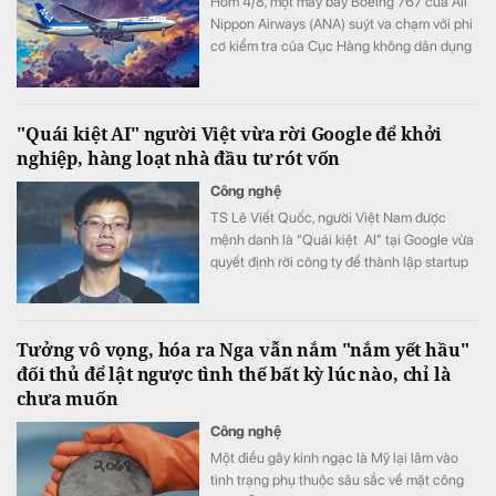
Hôm 4/8, một máy bay Boeing 767 của All
Nippon Airways (ANA) suýt va chạm với phi
cơ kiểm tra của Cục Hàng không dân dụng
Nhật Bản khi đang hạ cánh xuống sân bay
Haneda, Tokyo.
"Quái kiệt AI" người Việt vừa rời Google để khởi
nghiệp, hàng loạt nhà đầu tư rót vốn
Công nghệ
TS Lê Viết Quốc, người Việt Nam được
mệnh danh là “Quái kiệt AI” tại Google vừa
quyết định rời công ty để thành lập startup
riêng.
Tưởng vô vọng, hóa ra Nga vẫn nắm "nắm yết hầu"
đối thủ để lật ngược tình thế bất kỳ lúc nào, chỉ là
chưa muốn
Công nghệ
Một điều gây kinh ngạc là Mỹ lại lâm vào
tình trạng phụ thuộc sâu sắc về mặt công