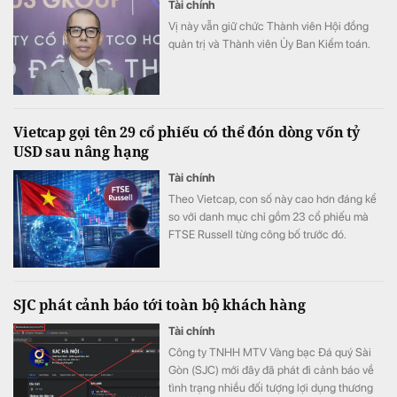
Tài chính
Vị này vẫn giữ chức Thành viên Hội đồng
quản trị và Thành viên Ủy Ban Kiểm toán.
Vietcap gọi tên 29 cổ phiếu có thể đón dòng vốn tỷ
USD sau nâng hạng
Tài chính
Theo Vietcap, con số này cao hơn đáng kể
so với danh mục chỉ gồm 23 cổ phiếu mà
FTSE Russell từng công bố trước đó.
SJC phát cảnh báo tới toàn bộ khách hàng
Tài chính
Công ty TNHH MTV Vàng bạc Đá quý Sài
Gòn (SJC) mới đây đã phát đi cảnh báo về
tình trạng nhiều đối tượng lợi dụng thương