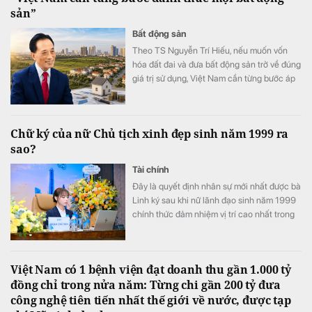
sản”
Bất động sản
Theo TS Nguyễn Trí Hiếu, nếu muốn vốn
hóa đất đai và đưa bất động sản trở về đúng
giá trị sử dụng, Việt Nam cần từng bước áp
dụng thuế đối với mọi bất động sản.
Chữ ký của nữ Chủ tịch xinh đẹp sinh năm 1999 ra
sao?
Tài chính
Đây là quyết định nhân sự mới nhất được bà
Linh ký sau khi nữ lãnh đạo sinh năm 1999
chính thức đảm nhiệm vị trí cao nhất trong
Hội đồng quản trị PC1
Việt Nam có 1 bệnh viện đạt doanh thu gần 1.000 tỷ
đồng chỉ trong nửa năm: Từng chi gần 200 tỷ đưa
công nghệ tiên tiến nhất thế giới về nước, được tạp