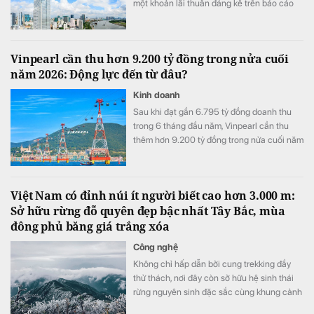
một khoản lãi thuần đáng kể trên báo cáo
tài chính hợp nhất của Vietcombank.
Vinpearl cần thu hơn 9.200 tỷ đồng trong nửa cuối
năm 2026: Động lực đến từ đâu?
Kinh doanh
Sau khi đạt gần 6.795 tỷ đồng doanh thu
trong 6 tháng đầu năm, Vinpearl cần thu
thêm hơn 9.200 tỷ đồng trong nửa cuối năm
để hoàn thành kế hoạch 16.000 tỷ đồng.
Việt Nam có đỉnh núi ít người biết cao hơn 3.000 m:
Sở hữu rừng đỗ quyên đẹp bậc nhất Tây Bắc, mùa
đông phủ băng giá trắng xóa
Công nghệ
Không chỉ hấp dẫn bởi cung trekking đầy
thử thách, nơi đây còn sở hữu hệ sinh thái
rừng nguyên sinh đặc sắc cùng khung cảnh
biến đổi theo từng mùa trong năm.