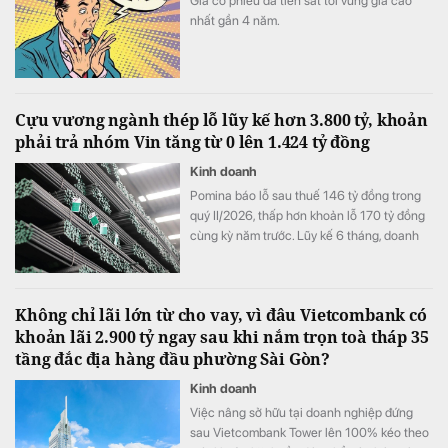
Giá cổ phiếu đã tiến sát tới vùng giá cao
nhất gần 4 năm.
Cựu vương ngành thép lỗ lũy kế hơn 3.800 tỷ, khoản
phải trả nhóm Vin tăng từ 0 lên 1.424 tỷ đồng
Kinh doanh
Pomina báo lỗ sau thuế 146 tỷ đồng trong
quý II/2026, thấp hơn khoản lỗ 170 tỷ đồng
cùng kỳ năm trước. Lũy kế 6 tháng, doanh
nghiệp lỗ 325 tỷ đồng, chỉ cải thiện khoảng
4 tỷ đồng so với nửa đầu năm 2025.
Không chỉ lãi lớn từ cho vay, vì đâu Vietcombank có
khoản lãi 2.900 tỷ ngay sau khi nắm trọn toà tháp 35
tầng đắc địa hàng đầu phường Sài Gòn?
Kinh doanh
Việc nâng sở hữu tại doanh nghiệp đứng
sau Vietcombank Tower lên 100% kéo theo