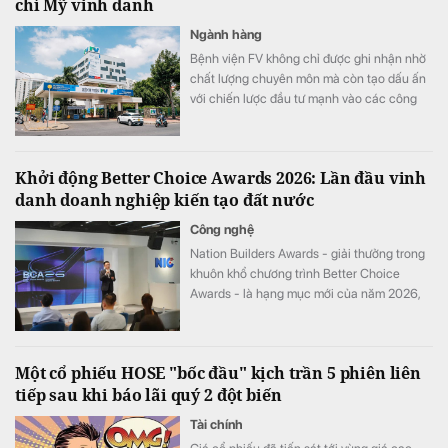
chí Mỹ vinh danh
Ngành hàng
Bệnh viện FV không chỉ được ghi nhận nhờ
chất lượng chuyên môn mà còn tạo dấu ấn
với chiến lược đầu tư mạnh vào các công
nghệ y tế hiện đại.
Khởi động Better Choice Awards 2026: Lần đầu vinh
danh doanh nghiệp kiến tạo đất nước
Công nghệ
Nation Builders Awards - giải thưởng trong
khuôn khổ chương trình Better Choice
Awards - là hạng mục mới của năm 2026,
tôn vinh những doanh nghiệp có đóng góp
nổi bật cho sự phát triển của đất nước.
Một cổ phiếu HOSE "bốc đầu" kịch trần 5 phiên liên
tiếp sau khi báo lãi quý 2 đột biến
Tài chính