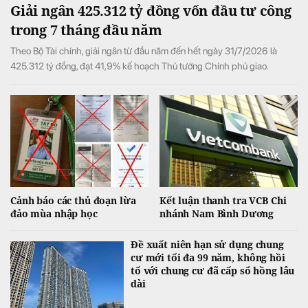
Giải ngân 425.312 tỷ đồng vốn đầu tư công
trong 7 tháng đầu năm
Theo Bộ Tài chính, giải ngân từ đầu năm đến hết ngày 31/7/2026 là
425.312 tỷ đồng, đạt 41,9% kế hoạch Thủ tướng Chính phủ giao.
Cảnh báo các thủ đoạn lừa
Kết luận thanh tra VCB Chi
đảo mùa nhập học
nhánh Nam Bình Dương
Đề xuất niên hạn sử dụng chung
cư mới tối đa 99 năm, không hồi
tố với chung cư đã cấp sổ hồng lâu
dài