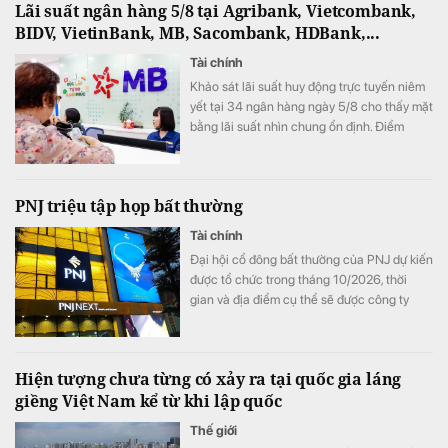
Lãi suất ngân hàng 5/8 tại Agribank, Vietcombank,
BIDV, VietinBank, MB, Sacombank, HDBank,...
Tài chính
Khảo sát lãi suất huy động trực tuyến niêm
yết tại 34 ngân hàng ngày 5/8 cho thấy mặt
bằng lãi suất nhìn chung ổn định. Điểm
đáng chú ý là SeABank đồng loạt giảm lãi
suất ở nhiều kỳ hạn, trong khi ACB tiếp tục
dẫn đầu với 7,8%/năm và LPBank duy trì
PNJ triệu tập họp bất thường
mức 7,3%/năm.
Tài chính
Đại hội cổ đông bất thường của PNJ dự kiến
được tổ chức trong tháng 10/2026, thời
gian và địa điểm cụ thể sẽ được công ty
thông báo sau.
Hiện tượng chưa từng có xảy ra tại quốc gia láng
giềng Việt Nam kể từ khi lập quốc
Thế giới