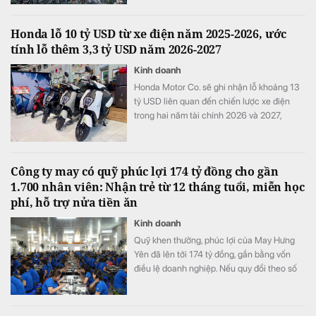
Honda lỗ 10 tỷ USD từ xe điện năm 2025-2026, ước
tính lỗ thêm 3,3 tỷ USD năm 2026-2027
Kinh doanh
Honda Motor Co. sẽ ghi nhận lỗ khoảng 13
tỷ USD liên quan đến chiến lược xe điện
trong hai năm tài chính 2026 và 2027,
tương đương khoảng ba năm lợi nhuận hoạt
động và nhiều hơn tổng chi tiêu nghiên cứu
và phát triển (R&D) của cả một năm.
Công ty may có quỹ phúc lợi 174 tỷ đồng cho gần
1.700 nhân viên: Nhận trẻ từ 12 tháng tuổi, miễn học
phí, hỗ trợ nửa tiền ăn
Kinh doanh
Quỹ khen thưởng, phúc lợi của May Hưng
Yên đã lên tới 174 tỷ đồng, gần bằng vốn
điều lệ doanh nghiệp. Nếu quy đổi theo số
lao động cuối năm 2025, quy mô quỹ tương
đương hơn 100 triệu đồng cho mỗi nhân
viên.