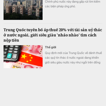
Chính phủ nước này đang gấp rút tìm kiếm
các biện pháp ứng phó.
Trung Quốc tuyên bố áp thuế 20% với tài sản uỷ thác
ở nước ngoài, giới siêu giàu 'nháo nhào' tìm cách
nộp tiền
Thế giới
Quy định mới của Trung Quốc về đánh thuế
các quỹ tín thác ở nước ngoài đang khiến
giới siêu giàu nước này như ngồi trên đống
lửa.
ACB Long An có tồn tại, hạn chế, rủi ro trong hoạt
động cho vay
Tài chính
Theo kết luận thanh tra do NHNN vừa ban
hành, hoạt động của ACB Long An còn phát