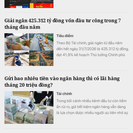
hiệu SJC để lập fanpage giả mạo nhằm lừa
đảo khách hàng.
Giải ngân 425.312 tỷ đồng vốn đầu tư công trong 7
tháng đầu năm
Tiêu điểm
Theo Bộ Tài chính, giải ngân từ đầu năm
đến hết ngày 31/7/2026 là 425.312 tỷ đồng,
đạt 41,9% kế hoạch Thủ tướng Chính phủ
giao.
Gửi bao nhiêu tiền vào ngân hàng thì có lãi hàng
tháng 20 triệu đồng?
Tài chính
Trong bối cảnh nhiều kênh đầu tư còn tiềm
ẩn rủi ro, gửi tiết kiệm ngân hàng vẫn đang
là lựa chọn được nhiều người ưu tiên nhờ sự
an toàn và ổn định.