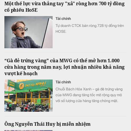
Một thế lực vừa thẳng tay "xả" ròng hơn 700 tỷ đồng
cổ phiếu HoSE
Tài chính
Tự doanh CTCK bán ròng 728 tỷ đồng trên
HOSE.
“Gà đẻ trứng vàng” của MWG có thể mở hơn 1.000
cửa hàng trong năm nay, lợi nhuận nhiều khả năng
vượt kế hoạch
Tài chính
Chuỗi Bách Hóa Xanh – gà đẻ trứng vàng
của MWG đang tăng tốc mở rộng quy mô
với số lượng cửa hàng tăng chóng mặt.
Ông Nguyễn Thái Huy bị miễn nhiệm